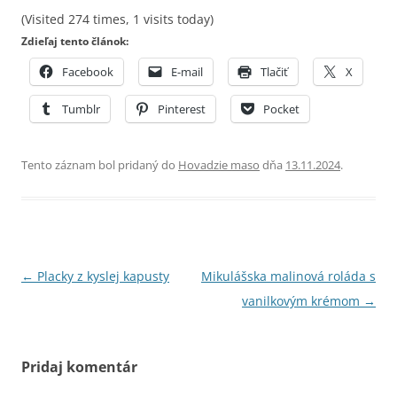
(Visited 274 times, 1 visits today)
Zdieľaj tento článok:
Facebook
E-mail
Tlačiť
X
Tumblr
Pinterest
Pocket
Tento záznam bol pridaný do
Hovadzie maso
dňa
13.11.2024
.
Navigácia
←
Placky z kyslej kapusty
Mikulášska malinová roláda s
článkami
vanilkovým krémom
→
Pridaj komentár