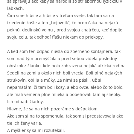
sa správajú ako keby sa narodili so striebornou lyžičkou v
labkách.
Čím sme hlbšie a hlbšie v treťom svete, tak tam sa na
triedenie kašle a ten „bojovník“, čo hrdo čaká na nejakú
peknú, dedinskú vojnu , pred svojou chatrčou, keď dopije
svoju colu, tak odhodí fľašu niekam do priekopy.
A keď som ten odpad niesla do zberného kontajnera, tak
som nad tým premýšľala a pred sebou videla posledný
obrázok z článku, kde bola zobrazená nejaká africká rodina.
Sedeli na zemi a okolo nich boli vrecia. Boli plné nejakých
strukovín, obilia a múky. Za nimi sa pásli , už si
nepamätám, či tam boli kozy, alebo ovce, alebo čo to bolo,
ale mali vemená plné mlieka a pobehovali tam aj sliepky.
Ich odpad: žiadny.
Hlavne, že sa na nich pozeráme s dešpektom.
Ako som si na to spomenula, tak som si predstavovala ako
tie ich ženy varia.
A myšlienky sa mi rozutekali.