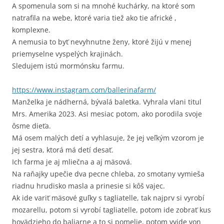
A spomenula som si na mnohé kuchárky, na ktoré som
natrafila na webe, ktoré varia tiež ako tie africké ,
komplexne.
A nemusia to byť nevyhnutne ženy, ktoré žijú v menej
priemyselne vyspelých krajinách.
Sledujem istú mormónsku farmu.
https://www.instagram.com/ballerinafarm/
Manželka je nádherná, bývalá baletka. Vyhrala vlani titul
Mrs. Amerika 2023. Asi mesiac potom, ako porodila svoje
ôsme dieťa.
Má osem malých detí a vyhlasuje, že jej veľkým vzorom je
jej sestra, ktorá má detí desať.
Ich farma je aj mliečna a aj mäsová.
Na raňajky upečie dva pecne chleba, zo smotany vymieša
riadnu hrudisko masla a prinesie si kôš vajec.
Ak ide variť mäsové guľky s tagliatelle, tak najprv si vyrobí
mozarellu, potom si vyrobí tagliatelle, potom ide zobrať kus
hovädzieho do baliarne a to si pomelie, potom vyjde von