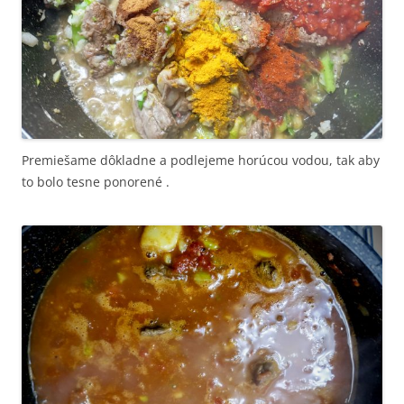
Premiešame dôkladne a podlejeme horúcou vodou, tak aby
to bolo tesne ponorené .