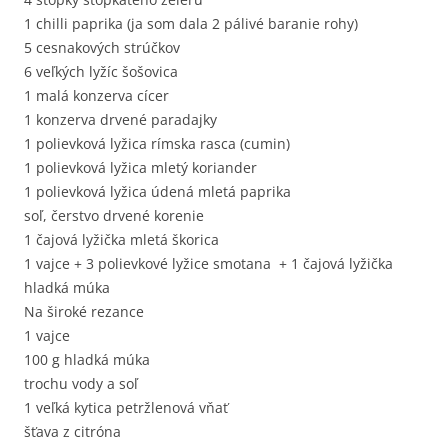
1 chilli paprika (ja som dala 2 pálivé baranie rohy)
5 cesnakových strúčkov
6 veľkých lyžíc šošovica
1 malá konzerva cícer
1 konzerva drvené paradajky
1 polievková lyžica rímska rasca (cumin)
1 polievková lyžica mletý koriander
1 polievková lyžica údená mletá paprika
soľ, čerstvo drvené korenie
1 čajová lyžička mletá škorica
1 vajce + 3 polievkové lyžice smotana + 1 čajová lyžička
hladká múka
Na široké rezance
1 vajce
100 g hladká múka
trochu vody a soľ
1 veľká kytica petržlenová vňať
šťava z citróna