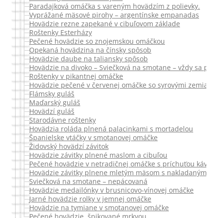
Paradajková omáčka s vareným hovädzím z polievky.
Vyprážané mäsové pirohy – argentínske empanadas
Hovädzie rezne zapekané v cibuľovom základe
Roštenky Esterházy
Pečené hovädzie so znojemskou omáčkou
Opekaná hovädzina na čínsky spôsob
Hovädzie daube na taliansky spôsob
Hovädzie na divoko – Sviečková na smotane – vždy sa pod
Roštenky v pikantnej omáčke
Hovädzie pečené v červenej omáčke so syrovými zemiakm
Flámsky guláš
Maďarský guláš
Hovädzí guláš
Starodávne roštenky
Hovädzia roláda plnená palacinkami s mortadelou
Španielske vtáčky v smotanovej omáčke
Židovský hovädzí závitok
Hovädzie závitky plnené maslom a cibuľou
Pečené hovädzie v netradičnej omáčke s príchuťou kávy
Hovädzie závitky plnene mletým mäsom s nakladaným ze
Sviečková na smotane – nepácovaná
Hovädzie medailónky v brusnicovo-vínovej omáčke
Jarné hovädzie rolky v jemnej omáčke
Hovädzie na tymiane v smotanovej omáčke
Pečené hovädzie, špikované mrkvou