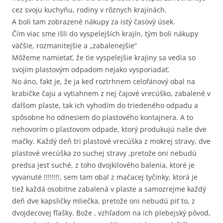
cez svoju kuchyňu, rodiny v rôznych krajinách.
A boli tam zobrazené nákupy za istý časový úsek.
Čím viac sme išli do vyspelejších krajín, tým boli nákupy
väčšie, rozmanitejšie a „zabalenejšie“
Môžeme namietať, že tie vyspelejšie krajiny sa vedia so
svojím plastovým odpadom nejako vysporiadať.
No áno, fakt je, že ja keď roztrhnem celofánový obal na
krabičke čaju a vytiahnem z nej čajové vrecúško, zabalené v
ďalšom plaste, tak ich vyhodím do triedeného odpadu a
spôsobne ho odnesiem do plastového kontajnera. A to
nehovorím o plastovom odpade, ktorý produkujú naše dve
mačky. Každý deň tri plastové vrecúška z mokrej stravy, dve
plastové vrecúška zo suchej stravy ,pretože oni nebudú
predsa jesť suché, z toho dvojkilového balenia, ktoré je
vyvanuté !!!!!!!!, sem tam obal z mačacej tyčinky, ktorá je
tiež každá osobitne zabalená v plaste a samozrejme každý
deň dve kapsličky mliečka, pretože oni nebudú piť to, z
dvojdecovej fľašky. Bože , vzhľadom na ich plebejský pôvod,