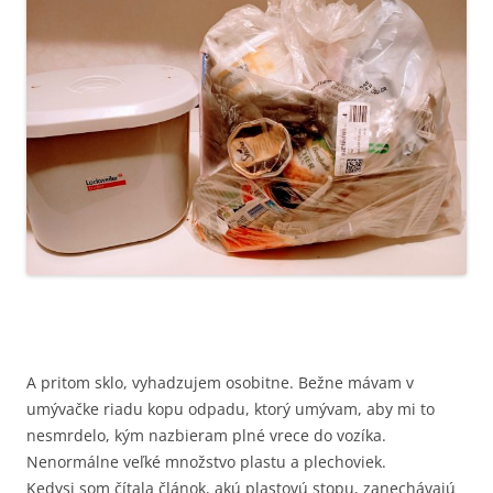
A pritom sklo, vyhadzujem osobitne. Bežne mávam v
umývačke riadu kopu odpadu, ktorý umývam, aby mi to
nesmrdelo, kým nazbieram plné vrece do vozíka.
Nenormálne veľké množstvo plastu a plechoviek.
Kedysi som čítala článok, akú plastovú stopu, zanechávajú