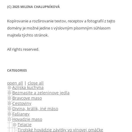
(C) 2025 MILENA CHALUPNÍKOVÁ
Kopírovanie a rozširovanie textov, receptov a fotografií z tejto
domény je možné jedine s výslovným písomným súhlasom
majiteľa týchto stránok.
All rights reserved.
CATEGORIES
open all
|
close all
Azijska kuchyna
Bezmasite a zeleninove jedla
Bravcove maso
Cestoviny
Divina, králik, iné mäso
Fašiangy
Hovadzie maso
Telacie
Tirolské hovädzie závitky vo vínovej omáčke