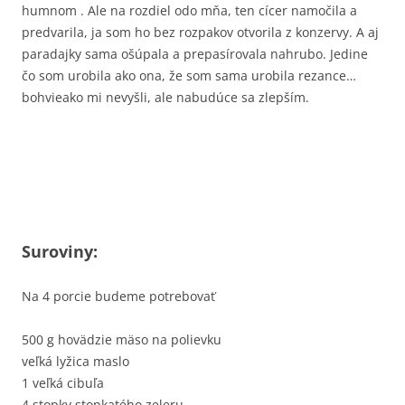
humnom . Ale na rozdiel odo mňa, ten cícer namočila a
predvarila, ja som ho bez rozpakov otvorila z konzervy. A aj
paradajky sama ošúpala a prepasírovala nahrubo. Jedine
čo som urobila ako ona, že som sama urobila rezance…
bohvieako mi nevyšli, ale nabudúce sa zlepším.
Suroviny:
Na 4 porcie budeme potrebovať
500 g hovädzie mäso na polievku
veľká lyžica maslo
1 veľká cibuľa
4 stopky stopkatého zeleru