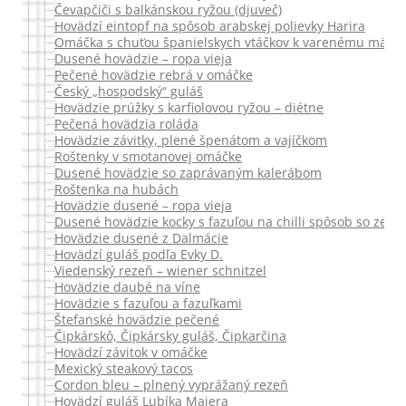
Čevapčiči s balkánskou ryžou (djuveč)
Hovädzí eintopf na spôsob arabskej polievky Harira
Omáčka s chuťou španielskych vtáčkov k varenému mäsu z 
Dusené hovädzie – ropa vieja
Pečené hovädzie rebrá v omáčke
Český „hospodský“ guláš
Hovädzie prúžky s karfiolovou ryžou – diétne
Pečená hovädzia roláda
Hovädzie závitky, plené špenátom a vajíčkom
Roštenky v smotanovej omáčke
Dusené hovädzie so zaprávaným kalerábom
Roštenka na hubách
Hovädzie dusené – ropa vieja
Dusené hovädzie kocky s fazuľou na chilli spôsob so zele
Hovädzie dusené z Dalmácie
Hovädzí guláš podľa Evky D.
Viedenský rezeň – wiener schnitzel
Hovädzie daubé na víne
Hovädzie s fazuľou a fazuľkami
Štefanské hovädzie pečené
Čipkárskô, Čipkársky guláš, Čipkarčina
Hovädzí závitok v omáčke
Mexický steakový tacos
Cordon bleu – plnený vyprážaný rezeň
Hovädzí guláš Lubíka Majera