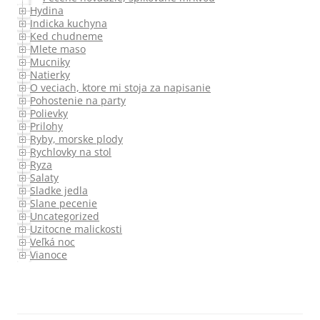
Hydina
Indicka kuchyna
Ked chudneme
Mlete maso
Mucniky
Natierky
O veciach, ktore mi stoja za napisanie
Pohostenie na party
Polievky
Prilohy
Ryby, morske plody
Rychlovky na stol
Ryza
Salaty
Sladke jedla
Slane pecenie
Uncategorized
Uzitocne malickosti
Veľká noc
Vianoce