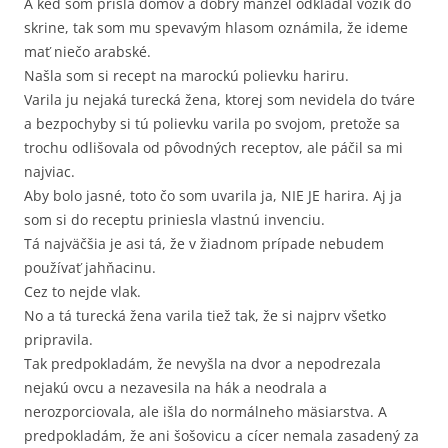
A keď som prišla domov a dobrý manžel odkladal vozík do
skrine, tak som mu spevavým hlasom oznámila, že ideme
mať niečo arabské.
Našla som si recept na marockú polievku hariru.
Varila ju nejaká turecká žena, ktorej som nevidela do tváre
a bezpochyby si tú polievku varila po svojom, pretože sa
trochu odlišovala od pôvodných receptov, ale páčil sa mi
najviac.
Aby bolo jasné, toto čo som uvarila ja, NIE JE harira. Aj ja
som si do receptu priniesla vlastnú invenciu.
Tá najväčšia je asi tá, že v žiadnom prípade nebudem
používať jahňacinu.
Cez to nejde vlak.
No a tá turecká žena varila tiež tak, že si najprv všetko
pripravila.
Tak predpokladám, že nevyšla na dvor a nepodrezala
nejakú ovcu a nezavesila na hák a neodrala a
nerozporciovala, ale išla do normálneho mäsiarstva. A
predpokladám, že ani šošovicu a cícer nemala zasadený za