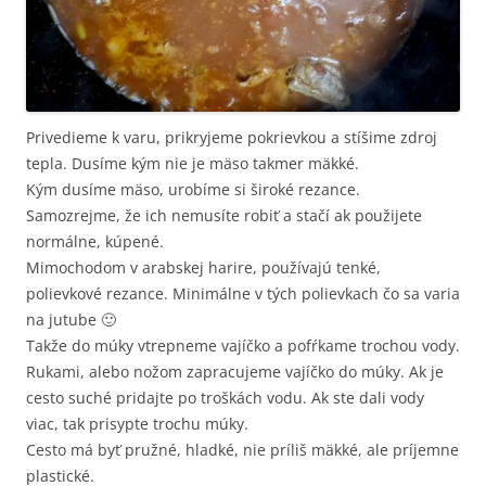
Privedieme k varu, prikryjeme pokrievkou a stíšime zdroj
tepla. Dusíme kým nie je mäso takmer mäkké.
Kým dusíme mäso, urobíme si široké rezance.
Samozrejme, že ich nemusíte robiť a stačí ak použijete
normálne, kúpené.
Mimochodom v arabskej harire, používajú tenké,
polievkové rezance. Minimálne v tých polievkach čo sa varia
na jutube 🙂
Takže do múky vtrepneme vajíčko a pofŕkame trochou vody.
Rukami, alebo nožom zapracujeme vajíčko do múky. Ak je
cesto suché pridajte po troškách vodu. Ak ste dali vody
viac, tak prisypte trochu múky.
Cesto má byť pružné, hladké, nie príliš mäkké, ale príjemne
plastické.