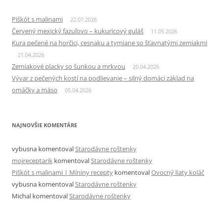
Piškót s malinami
22.07.2026
Červený mexický fazuľovo – kukuricový guláš
11.05.2026
Kura pečené na horčici, cesnaku a tymiane so šťavnatými zemiakmi
21.04.2026
Zemiakové placky so šunkou a mrkvou
20.04.2026
Vývar z pečených kostí na podlievanie – silný domáci základ na
omáčky a mäso
05.04.2026
NAJNOVŠIE KOMENTÁRE
vybusna
komentoval
Starodávne roštenky
mojreceptarik
komentoval
Starodávne roštenky
Piškót s malinami | Míniny recepty
komentoval
Ovocný liaty koláč
vybusna
komentoval
Starodávne roštenky
Michal
komentoval
Starodávne roštenky