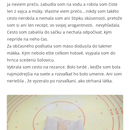
Ja neviem prečo, zabudla som na vodu a robila som čiste
len z vajca a múky. Vlastne viem prečo….nikdy som takéto
cesto nerobila a nemala som ani štipku skúsenosti, pretože
som si ani len recept, vo svojej arogantnosti, nevyhľadala.
Cesto som zabalila do sáčku a nechala odpočívať, kým
nepríde na neho čas.
Za občasného podliatia som mäso dodusila do takmer
mäkka. Kým nebolo ešte celkom hotové, vsypala som do
hrnca scedenú šošovicu.
Vybrala som cesto na rezance. Bolo tvrdé , keďže som bola
najmúdrejšia na svete a rozvaľkať ho bolo umenie. Ani som
neriešila , že vyzeralo po rozvaľkaní, ako otrhaná látka.