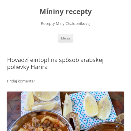
Preskočiť
na
Míniny recepty
obsah
Recepty Miny Chalupnikovej
Menu
Hovädzí eintopf na spôsob arabskej
polievky Harira
Pridaj komentár