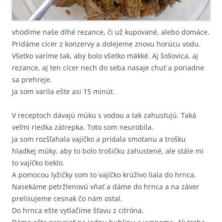
vhodíme naše dlhé rezance, či už kupované, alebo domáce.
Pridáme cícer z konzervy a dolejeme znovu horúcu vodu.
Všetko varíme tak, aby bolo všetko mäkké. Aj šošovica, aj
rezance, aj ten cícer nech do seba nasaje chuť a poriadne
sa prehreje.
Ja som varila ešte asi 15 minút.
V receptoch dávajú múku s vodou a tak zahusťujú. Taká
veľmi riedka zátrepka. Toto som neurobila.
Ja som rozšľahala vajíčko a pridala smotanu a trošku
hladkej múky, aby to bolo trošičku zahustené, ale stále mi
to vajíčko tieklo.
A pomocou lyžičky som to vajíčko krúživo liala do hrnca.
Nasekáme petržlenovú vňať a dáme do hrnca a na záver
prelisujeme cesnak čo nám ostal.
Do hrnca ešte vytlačíme šťavu z citróna.