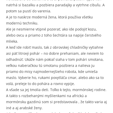
natrhá si bazalku a pozbiera paradajky a vytrhne cibuľu. A
potom sa pustí do varenia.
A je to naskrze moderná žena, ktorá používa všetku
modernú techniku.
Ale je nesmierne vtipné pozerať, ako ide podojiť kozu,
alebo ovcu a priamo z toho šechtára sa napije čerstvého
mlieka.
A keď ide robiť maslo, tak z obrovskej chladničky vytiahne
asi päť litrový pohár – no dobre prehaniam, ale neviem to
odhadnúť. Ukáže nám pokiaľ siaha v tom pohári smotana,
veľkou naberačkou tú smotanu pozbiera a nalieva ju
priamo do misy najmodernejšieho robota, kde umieša
maslo. Vyberie ho, rukami povytláča cmar, alebo ako sa to
volá, preleje to do pohára a rovno vypije.
A všade sa jej tmolia deti. Toľko k tejto, mormónskej rodine.
A takto s rozbehanými myšlienkami na africkú a
mormónsku gazdinú som si predstavovala , že takto varia aj
iné a aj arabské ženy.