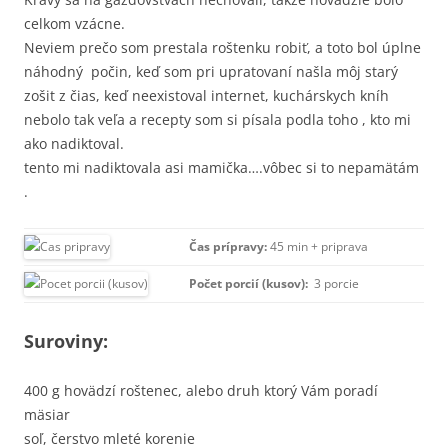
celkom vzácne.
Neviem prečo som prestala roštenku robiť, a toto bol úplne
náhodný počin, keď som pri upratovaní našla môj starý
zošit z čias, keď neexistoval internet, kuchárskych kníh
nebolo tak veľa a recepty som si písala podla toho , kto mi
ako nadiktoval.
tento mi nadiktovala asi mamička….vôbec si to nepamätám
.
Čas prípravy:
45 min + priprava
Počet porcií (kusov):
3 porcie
Suroviny:
400 g hovädzí roštenec, alebo druh ktorý Vám poradí
mäsiar
soľ, čerstvo mleté korenie