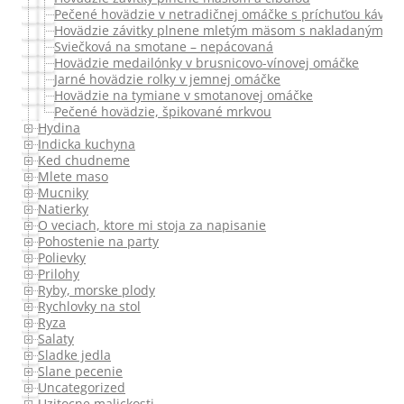
Pečené hovädzie v netradičnej omáčke s príchuťou kávy
Hovädzie závitky plnene mletým mäsom s nakladaným ze
Sviečková na smotane – nepácovaná
Hovädzie medailónky v brusnicovo-vínovej omáčke
Jarné hovädzie rolky v jemnej omáčke
Hovädzie na tymiane v smotanovej omáčke
Pečené hovädzie, špikované mrkvou
Hydina
Indicka kuchyna
Ked chudneme
Mlete maso
Mucniky
Natierky
O veciach, ktore mi stoja za napisanie
Pohostenie na party
Polievky
Prilohy
Ryby, morske plody
Rychlovky na stol
Ryza
Salaty
Sladke jedla
Slane pecenie
Uncategorized
Uzitocne malickosti