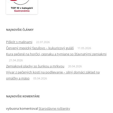
NAJNOVŠIE ČLÁNKY
Piškót s malinami
22.07.2026
Červený mexický fazuľovo – kukuricový guláš
11.05.2026
Kura pečené na horčici, cesnaku a tymiane so šťavnatými zemiakmi
21.04.2026
Zemiakové placky so šunkou a mrkvou
20.04.2026
Vývar z pečených kostí na podlievanie – silný domáci základ na
omáčky a mäso
05.04.2026
NAJNOVŠIE KOMENTÁRE
vybusna
komentoval
Starodávne roštenky