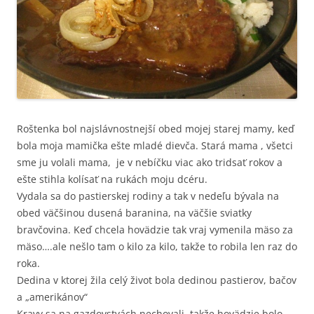
Roštenka bol najslávnostnejší obed mojej starej mamy, keď
bola moja mamička ešte mladé dievča. Stará mama , všetci
sme ju volali mama, je v nebíčku viac ako tridsať rokov a
ešte stihla kolísať na rukách moju dcéru.
Vydala sa do pastierskej rodiny a tak v nedeľu bývala na
obed väčšinou dusená baranina, na väčšie sviatky
bravčovina. Keď chcela hovädzie tak vraj vymenila mäso za
mäso….ale nešlo tam o kilo za kilo, takže to robila len raz do
roka.
Dedina v ktorej žila celý život bola dedinou pastierov, bačov
a „amerikánov“
Kravy sa na gazdovstvách nechovali, takže hovädzie bolo