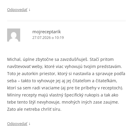
↓
Odpovedať
mojreceptarik
27.07.2026 o 10:19
Michal, úplne zbytočne sa zavzdušňuješ. Stačí pritom
navštevovať weby, ktoré viac vyhovujú tvojim predstavám.
Toto je autorkin priestor, ktorý si nastavila a spravuje podľa
seba – takto to vyhovuje jej aj jej čitateľom a čitateľkám,
ktorí sa sem radi vraciame (aj pre tie príbehy v receptoch).
Míniny recepty majú vlastný špecifický rukopis a tak ako
tebe tento štýl nevyhovuje, mnohých iných zase zaujme.
Zato ale netreba chrliť síru.
↓
Odpovedať