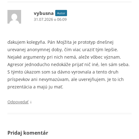
vybusna
Autor
31.07.2026 o 06:09
ďakujem kolegyňa. Pán Mojžita je prototyp dnešnej
urevanej anonymnej doby, čím viac uraziť tým lepšie.
Nejaké argumenty pri nich nemá, aleže vôbec význam.
Agresor jednoducho nedokáže prijať nič iné, len sám seba.
S týmto úkazom som sa dávno vyrovnala a tento druh
príspevkov ani nevymazúvam, ale uverejňujem. Je to ich
prezentácia a majú ju mať.
↓
Odpovedať
Pridaj komentár