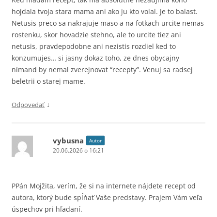
hojdala tvoja stara mama ani ako ju kto volal. Je to balast.
Netusis preco sa nakrajuje maso a na fotkach urcite nemas
rostenku, skor hovadzie stehno, ale to urcite tiez ani
netusis, pravdepodobne ani nezistis rozdiel ked to
konzumujes… si jasny dokaz toho, ze dnes obycajny
nímand by nemal zverejnovat “recepty”. Venuj sa radsej
beletrii o starej mame.
↓
Odpovedať
vybusna
Autor
20.06.2026 o 16:21
PPán Mojžita, verím, že si na internete nájdete recept od
autora, ktorý bude spĺňať Vaše predstavy. Prajem Vám veľa
úspechov pri hľadaní.