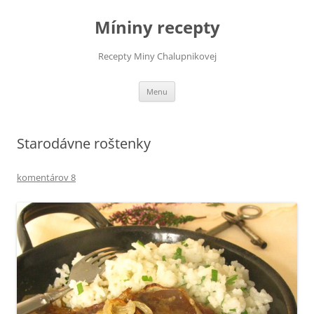
Preskočiť
na
Míniny recepty
obsah
Recepty Miny Chalupnikovej
Menu
Starodávne roštenky
komentárov 8