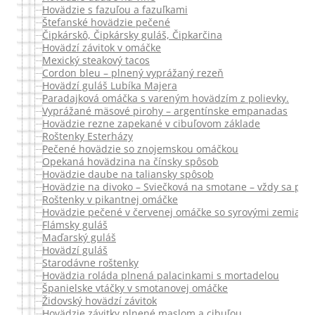
Hovädzie s fazuľou a fazuľkami
Štefanské hovädzie pečené
Čipkárskô, Čipkársky guláš, Čipkarčina
Hovädzí závitok v omáčke
Mexický steakový tacos
Cordon bleu – plnený vyprážaný rezeň
Hovädzí guláš Lubíka Majera
Paradajková omáčka s vareným hovädzím z polievky.
Vyprážané mäsové pirohy – argentínske empanadas
Hovädzie rezne zapekané v cibuľovom základe
Roštenky Esterházy
Pečené hovädzie so znojemskou omáčkou
Opekaná hovädzina na čínsky spôsob
Hovädzie daube na taliansky spôsob
Hovädzie na divoko – Sviečková na smotane – vždy sa pod
Roštenky v pikantnej omáčke
Hovädzie pečené v červenej omáčke so syrovými zemiakm
Flámsky guláš
Maďarský guláš
Hovädzí guláš
Starodávne roštenky
Hovädzia roláda plnená palacinkami s mortadelou
Španielske vtáčky v smotanovej omáčke
Židovský hovädzí závitok
Hovädzie závitky plnené maslom a cibuľou