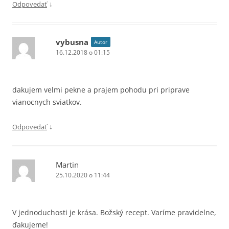
↓
Odpovedať
vybusna
Autor
16.12.2018 o 01:15
dakujem velmi pekne a prajem pohodu pri priprave
vianocnych sviatkov.
↓
Odpovedať
Martin
25.10.2020 o 11:44
V jednoduchosti je krása. Božský recept. Varíme pravidelne,
ďakujeme!