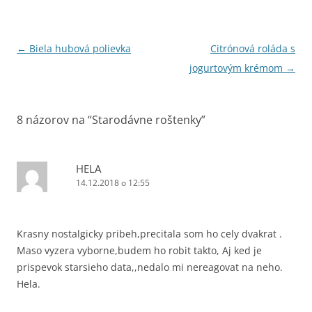
Navigácia
←
Biela hubová polievka
Citrónová roláda s
článkami
jogurtovým krémom
→
8 názorov na “
Starodávne roštenky
”
HELA
14.12.2018 o 12:55
Krasny nostalgicky pribeh,precitala som ho cely dvakrat .
Maso vyzera vyborne,budem ho robit takto, Aj ked je
prispevok starsieho data,,nedalo mi nereagovat na neho.
Hela.