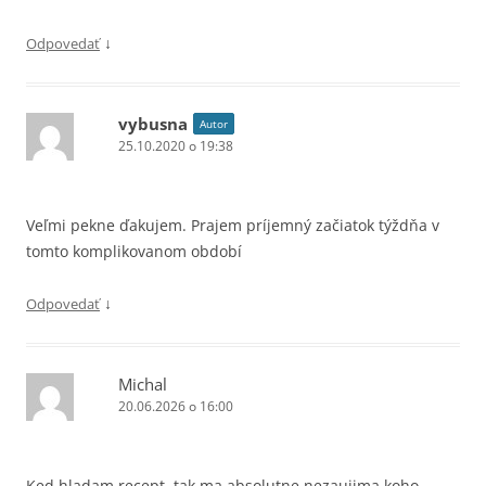
↓
Odpovedať
vybusna
Autor
25.10.2020 o 19:38
Veľmi pekne ďakujem. Prajem príjemný začiatok týždňa v
tomto komplikovanom období
↓
Odpovedať
Michal
20.06.2026 o 16:00
Ked hladam recept, tak ma absolutne nezaujima koho