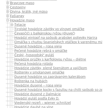
Bravcove maso
Cestoviny
Divina, králik, iné mäso
Fašiangy
Hovadzie maso
Telacie
Tirolské hovädzie závitky vo vínovej omáčke
Čevapčiči s balkánskou ryžou (djuveč)
Hovädzí eintopf na spôsob arabskej polievky Harira
Omáčka s chuťou španielskych vtáčkov k varenému mäsu z 
Dusené hovädzie – ropa vieja
Pečené hovädzie rebrá v omáčke
Český „hospodský“ guláš
Hovädzie prúžky s karfiolovou ryžou – diétne
Pečená hovädzia roláda
Hovädzie závitky, plené špenátom a vajíčkom
Roštenky v smotanovej omáčke
Dusené hovädzie so zaprávaným kalerábom
Roštenka na hubách
Hovädzie dusené – ropa vieja
Dusené hovädzie kocky s fazuľou na chilli spôsob so zele
Hovädzie dusené z Dalmácie
Hovädzí guláš podľa Evky D.
Viedenský rezeň – wiener schnitzel
Hovädzie daubé na víne