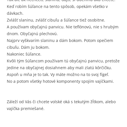
Keď robím šúľance na tento spôsob, opekám všetko v
dávkach.
Zvlášť slaninu, zvlášť cibuľu a šúľance tiež osobitne.
A používam obyčajnú panvicu. Nie teflónovú, nie s hrubým
dnom. Obyčajnú plechovú.
Najprv vyškvarím slaninu a dám bokom. Potom opečiem
cibuľu. Dám ju bokom.
Nakoniec šúľance.
Kvôli tým šúľancom používam tú obyčajnú panvicu, pretože
jedine na obyčajnej dosiahnem aby mali zlatú kôrčičku.
Aspoň u mňa je to tak. Vy máte možno na to svoj fígeľ.
No a potom všetky hotové komponenty spojím vajíčkami.
Záleží od Vás či chcete volské oká s tekutým žĺtkom, alebo
vajíčka premiešané.