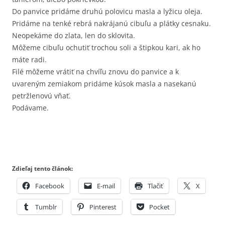
Do panvice pridáme druhú polovicu masla a lyžicu oleja.
Pridáme na tenké rebrá nakrájanú cibuľu a plátky cesnaku.
Neopekáme do zlata, len do sklovita.
Môžeme cibuľu ochutiť trochou soli a štipkou kari, ak ho
máte radi.
Filé môžeme vrátiť na chvíľu znovu do panvice a k
uvareným zemiakom pridáme kúsok masla a nasekanú
petržlenovú vňať.
Podávame.
Zdieľaj tento článok:
Facebook
E-mail
Tlačiť
X
Tumblr
Pinterest
Pocket