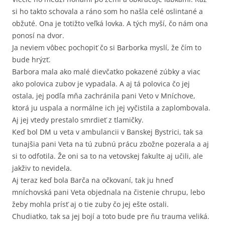
si ho takto schovala a ráno som ho našla celé oslintané a
obžuté. Ona je totižto veľká lovka. A tých myší, čo nám ona
ponosí na dvor.
Ja neviem vôbec pochopiť čo si Barborka myslí, že čím to
bude hrýzť.
Barbora mala ako malé dievčatko pokazené zúbky a viac
ako polovica zubov je vypadala. A aj tá polovica čo jej
ostala, jej podľa mňa zachránila pani Veto v Mníchove,
ktorá ju uspala a normálne ich jej vyčistila a zaplombovala.
Aj jej vtedy prestalo smrdieť z tlamičky.
Keď bol DM u veta v ambulancii v Banskej Bystrici, tak sa
tunajšia pani Veta na tú zubnú prácu zbožne pozerala a aj
si to odfotila. Že oni sa to na vetovskej fakulte aj učili, ale
jakživ to nevidela.
Aj teraz keď bola Barča na očkovaní, tak ju hneď
mníchovská pani Veta objednala na čistenie chrupu, lebo
žeby mohla prísť aj o tie zuby čo jej ešte ostali.
Chudiatko, tak sa jej bojí a toto bude pre ňu trauma veliká.