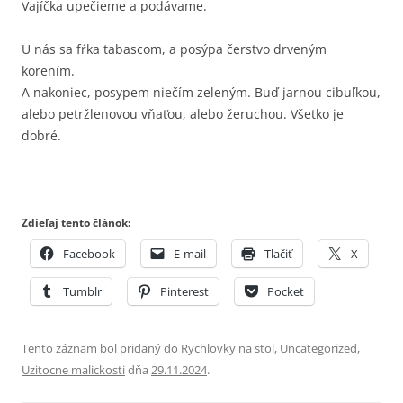
Vajíčka upečieme a podávame.
U nás sa fŕka tabascom, a posýpa čerstvo drveným
korením.
A nakoniec, posypem niečím zeleným. Buď jarnou cibuľkou,
alebo petržlenovou vňaťou, alebo žeruchou. Všetko je
dobré.
Zdieľaj tento článok:
Facebook
E-mail
Tlačiť
X
Tumblr
Pinterest
Pocket
Tento záznam bol pridaný do
Rychlovky na stol
,
Uncategorized
,
Uzitocne malickosti
dňa
29.11.2024
.