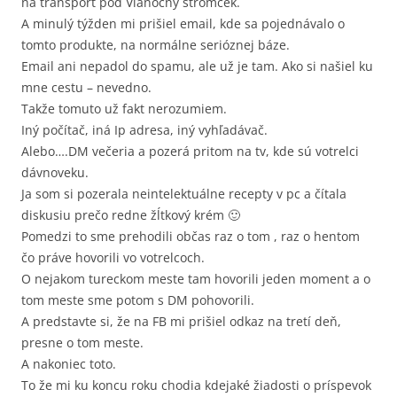
na transport pod Vianočný stromček.
A minulý týžden mi prišiel email, kde sa pojednávalo o
tomto produkte, na normálne serióznej báze.
Email ani nepadol do spamu, ale už je tam. Ako si našiel ku
mne cestu – nevedno.
Takže tomuto už fakt nerozumiem.
Iný počítač, iná Ip adresa, iný vyhľadávač.
Alebo….DM večeria a pozerá pritom na tv, kde sú votrelci
dávnoveku.
Ja som si pozerala neintelektuálne recepty v pc a čítala
diskusiu prečo redne žĺtkový krém 🙂
Pomedzi to sme prehodili občas raz o tom , raz o hentom
čo práve hovorili vo votrelcoch.
O nejakom tureckom meste tam hovorili jeden moment a o
tom meste sme potom s DM pohovorili.
A predstavte si, že na FB mi prišiel odkaz na tretí deň,
presne o tom meste.
A nakoniec toto.
To že mi ku koncu roku chodia kdejaké žiadosti o príspevok