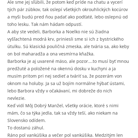
Ale sme jej sľúbili, že potom keď príde na chatu a vycerí
tých pár zúbkov, tak oslepí všetkých okrouhlických kocúrov
a myši budú pred ňou padať ako podťaté, lebo oslepnú od
toho lesku. Tak nám hádam odpustí.
A aby ste vedeli, Barborka a Noelko nie sú žiadna
vyšľachtená modrá krv, priniesli sme si ich z bystrického
útulku. Sú klasická pouličná zmeska, ale tvária sa, ako keby
on bol maharadža a ona vesmírna kňažka.
Barborka je aj uvarené mäso, ale pozor….to musí byť mnou
predžuté a položené na okennú dosku v kuchyni a ja
musím pritom pri nej sedieť a tváriť sa, že pozerám von
oknom na holuby. Ja sa už bojím normálne hýbať ústami,
lebo Barbora vždy v očakávaní, mi dobreže do nich
nevlezie.
Keď vidí Môj Dobrý Manžel, všetky orácie, ktoré s nimi
mám, čo sa týka jedla, tak sa vždy teší, ako niekam na
Slovensko odídem.
To dostanú záhul.
Ráno pol vankúšika a večer pol vankúšika. Medzitým len