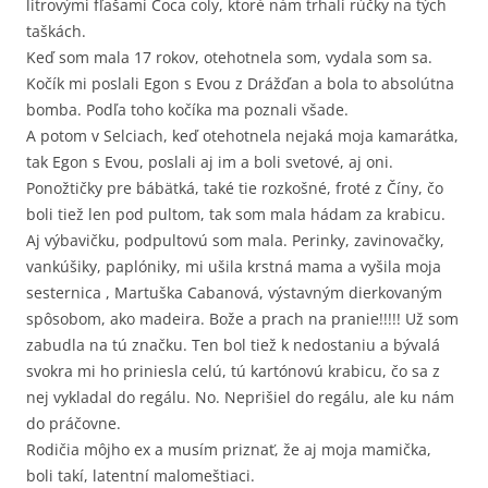
litrovými fľašami Coca coly, ktoré nám trhali rúčky na tých
taškách.
Keď som mala 17 rokov, otehotnela som, vydala som sa.
Kočík mi poslali Egon s Evou z Drážďan a bola to absolútna
bomba. Podľa toho kočíka ma poznali všade.
A potom v Selciach, keď otehotnela nejaká moja kamarátka,
tak Egon s Evou, poslali aj im a boli svetové, aj oni.
Ponožtičky pre bábätká, také tie rozkošné, froté z Číny, čo
boli tiež len pod pultom, tak som mala hádam za krabicu.
Aj výbavičku, podpultovú som mala. Perinky, zavinovačky,
vankúšiky, paplóniky, mi ušila krstná mama a vyšila moja
sesternica , Martuška Cabanová, výstavným dierkovaným
spôsobom, ako madeira. Bože a prach na pranie!!!!! Už som
zabudla na tú značku. Ten bol tiež k nedostaniu a bývalá
svokra mi ho priniesla celú, tú kartónovú krabicu, čo sa z
nej vykladal do regálu. No. Neprišiel do regálu, ale ku nám
do práčovne.
Rodičia môjho ex a musím priznať, že aj moja mamička,
boli takí, latentní malomeštiaci.