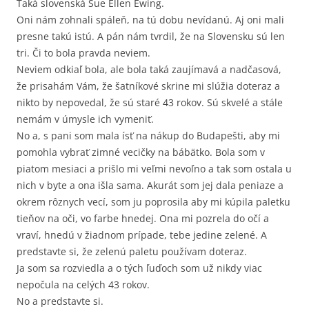
Taká slovenská Sue Ellen Ewing.
Oni nám zohnali spáleň, na tú dobu nevídanú. Aj oni mali
presne takú istú. A pán nám tvrdil, že na Slovensku sú len
tri. Či to bola pravda neviem.
Neviem odkiaľ bola, ale bola taká zaujímavá a nadčasová,
že prisahám Vám, že šatníkové skrine mi slúžia doteraz a
nikto by nepovedal, že sú staré 43 rokov. Sú skvelé a stále
nemám v úmysle ich vymeniť.
No a, s pani som mala ísť na nákup do Budapešti, aby mi
pomohla vybrať zimné vecičky na bábätko. Bola som v
piatom mesiaci a prišlo mi veľmi nevoľno a tak som ostala u
nich v byte a ona išla sama. Akurát som jej dala peniaze a
okrem rôznych vecí, som ju poprosila aby mi kúpila paletku
tieňov na oči, vo farbe hnedej. Ona mi pozrela do očí a
vraví, hnedú v žiadnom prípade, tebe jedine zelené. A
predstavte si, že zelenú paletu používam doteraz.
Ja som sa rozviedla a o tých ľuďoch som už nikdy viac
nepočula na celých 43 rokov.
No a predstavte si.