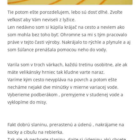
Tie potom ešte porozdeľujem, lebo sú dosť dlhé. Zvoľte
veľkosť aby Vám neviseli z lyžice.
Len nedávno som si kúpila krájač na cesto a neviem ako
som mohla bez toho byť. Ohromne sa mi s tým pracovalo
práve v tejto časti výroby. Nakrájalo to rýchle a plynule a aj
som šúľance prenášala pomocou neho do vody.
Varila som v troch várkach, každú tretinu osobitne, ale ak
máte velikánsky hrniec tak kľudne varte naraz.
Varíme kým cesto nevypláva na povrch a potom ešte
necháme nejaké dve minútky v mierne variacej vode.
Vyberieme podberákom , premyjeme v studenej vode a
vyklopíme do misy.
Fakt dobrú slaninu, prerastenú a údenú , nakrájame na
kocky a cibuľu na rebierka.
Tak ale ak nechcete slaninu, dajte si údeninu akú chcete.