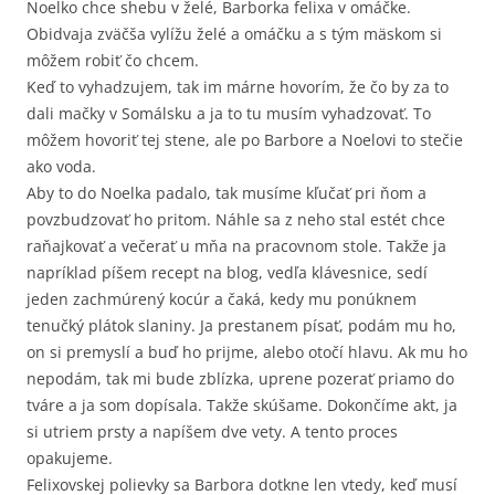
Noelko chce shebu v želé, Barborka felixa v omáčke.
Obidvaja zväčša vylížu želé a omáčku a s tým mäskom si
môžem robiť čo chcem.
Keď to vyhadzujem, tak im márne hovorím, že čo by za to
dali mačky v Somálsku a ja to tu musím vyhadzovať. To
môžem hovoriť tej stene, ale po Barbore a Noelovi to stečie
ako voda.
Aby to do Noelka padalo, tak musíme kľučať pri ňom a
povzbudzovať ho pritom. Náhle sa z neho stal estét chce
raňajkovať a večerať u mňa na pracovnom stole. Takže ja
napríklad píšem recept na blog, vedľa klávesnice, sedí
jeden zachmúrený kocúr a čaká, kedy mu ponúknem
tenučký plátok slaniny. Ja prestanem písať, podám mu ho,
on si premyslí a buď ho prijme, alebo otočí hlavu. Ak mu ho
nepodám, tak mi bude zblízka, uprene pozerať priamo do
tváre a ja som dopísala. Takže skúšame. Dokončíme akt, ja
si utriem prsty a napíšem dve vety. A tento proces
opakujeme.
Felixovskej polievky sa Barbora dotkne len vtedy, keď musí