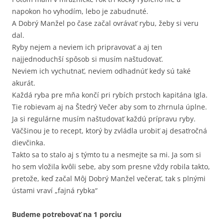
napokon ho vyhodím, lebo je zabudnuté.
A Dobrý Manžel po čase začal ovrávať rybu, žeby si veru
dal.
Ryby nejem a neviem ich pripravovať a aj ten
najjednoduchší spôsob si musím naštudovať.
Neviem ich vychutnať, neviem odhadnúť kedy sú také
akurát.
Každá ryba pre mňa končí pri rybích prstoch kapitána Igla.
Tie robievam aj na Štedrý Večer aby som to zhrnula úplne.
Ja si regulárne musím naštudovať každú prípravu ryby.
Väčšinou je to recept, ktorý by zvládla urobiť aj desaťročná
dievčinka.
Takto sa to stalo aj s týmto tu a nesmejte sa mi. Ja som si
ho sem vložila kvôli sebe, aby som presne vždy robila takto,
pretože, keď začal Môj Dobrý Manžel večerať, tak s plnými
ústami vraví „fajná rybka“
Budeme potrebovať na 1 porciu