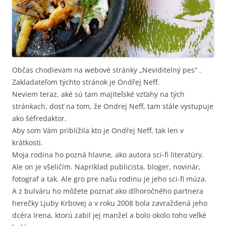
Občas chodievam na webové stránky „Neviditelný pes“ .
Zakladateľom týchto stránok je Ondřej Neff.
Neviem teraz, aké sú tam majiteľské vzťahy na tých
stránkach, dosť na tom, že Ondrej Neff, tam stále vystupuje
ako šéfredaktor.
Aby som Vám priblížila kto je Ondřej Neff, tak len v
krátkosti.
Moja rodina ho pozná hlavne, ako autora sci-fi literatúry.
Ale on je všeličím. Napríklad publicista, bloger, novinár,
fotograf a tak. Ale gro pre našu rodinu je jeho sci-fi múza.
A z bulváru ho môžete poznať ako dlhoročného partnera
herečky Ljuby Krbovej a v roku 2008 bola zavraždená jeho
dcéra Irena, ktorú zabil jej manžel a bolo okolo toho veľké