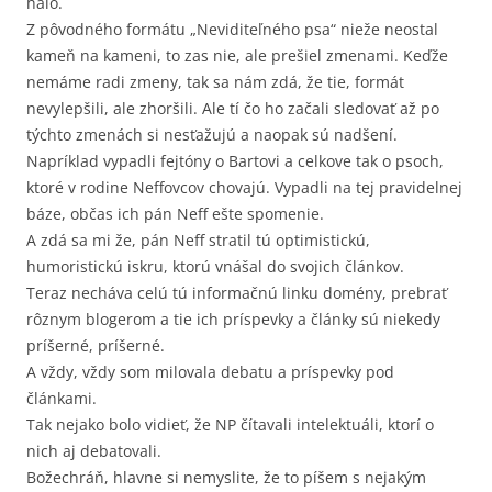
haló.
Z pôvodného formátu „Neviditeľného psa“ nieže neostal
kameň na kameni, to zas nie, ale prešiel zmenami. Keďže
nemáme radi zmeny, tak sa nám zdá, že tie, formát
nevylepšili, ale zhoršili. Ale tí čo ho začali sledovať až po
týchto zmenách si nesťažujú a naopak sú nadšení.
Napríklad vypadli fejtóny o Bartovi a celkove tak o psoch,
ktoré v rodine Neffovcov chovajú. Vypadli na tej pravidelnej
báze, občas ich pán Neff ešte spomenie.
A zdá sa mi že, pán Neff stratil tú optimistickú,
humoristickú iskru, ktorú vnášal do svojich článkov.
Teraz necháva celú tú informačnú linku domény, prebrať
rôznym blogerom a tie ich príspevky a články sú niekedy
príšerné, príšerné.
A vždy, vždy som milovala debatu a príspevky pod
článkami.
Tak nejako bolo vidieť, že NP čítavali intelektuáli, ktorí o
nich aj debatovali.
Božechráň, hlavne si nemyslite, že to píšem s nejakým