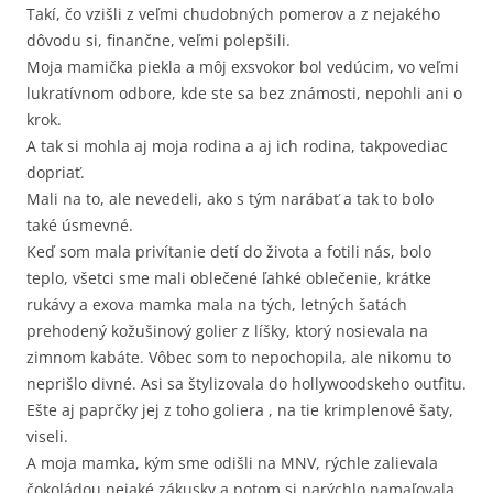
Takí, čo vzišli z veľmi chudobných pomerov a z nejakého
dôvodu si, finančne, veľmi polepšili.
Moja mamička piekla a môj exsvokor bol vedúcim, vo veľmi
lukratívnom odbore, kde ste sa bez známosti, nepohli ani o
krok.
A tak si mohla aj moja rodina a aj ich rodina, takpovediac
dopriať.
Mali na to, ale nevedeli, ako s tým narábať a tak to bolo
také úsmevné.
Keď som mala privítanie detí do života a fotili nás, bolo
teplo, všetci sme mali oblečené ľahké oblečenie, krátke
rukávy a exova mamka mala na tých, letných šatách
prehodený kožušinový golier z líšky, ktorý nosievala na
zimnom kabáte. Vôbec som to nepochopila, ale nikomu to
neprišlo divné. Asi sa štylizovala do hollywoodskeho outfitu.
Ešte aj paprčky jej z toho goliera , na tie krimplenové šaty,
viseli.
A moja mamka, kým sme odišli na MNV, rýchle zalievala
čokoládou nejaké zákusky a potom si narýchlo namaľovala