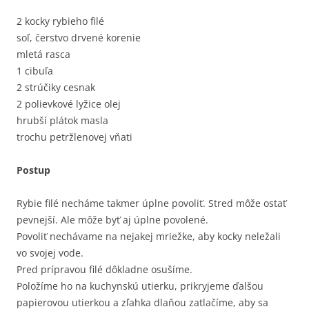
2 kocky rybieho filé
soľ, čerstvo drvené korenie
mletá rasca
1 cibuľa
2 strúčiky cesnak
2 polievkové lyžice olej
hrubší plátok masla
trochu petržlenovej vňati
Postup
Rybie filé necháme takmer úplne povoliť. Stred môže ostať
pevnejší. Ale môže byť aj úplne povolené.
Povoliť nechávame na nejakej mriežke, aby kocky neležali
vo svojej vode.
Pred prípravou filé dôkladne osušíme.
Položíme ho na kuchynskú utierku, prikryjeme ďalšou
papierovou utierkou a zľahka dlaňou zatlačíme, aby sa