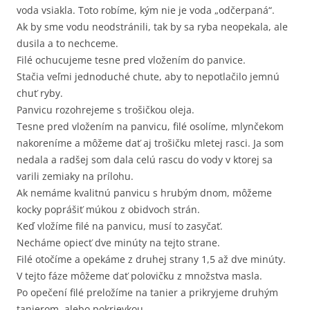
voda vsiakla. Toto robíme, kým nie je voda „odčerpaná“.
Ak by sme vodu neodstránili, tak by sa ryba neopekala, ale
dusila a to nechceme.
Filé ochucujeme tesne pred vložením do panvice.
Stačia veľmi jednoduché chute, aby to nepotlačilo jemnú
chuť ryby.
Panvicu rozohrejeme s trošičkou oleja.
Tesne pred vložením na panvicu, filé osolíme, mlynčekom
nakoreníme a môžeme dať aj trošičku mletej rasci. Ja som
nedala a radšej som dala celú rascu do vody v ktorej sa
varili zemiaky na prílohu.
Ak nemáme kvalitnú panvicu s hrubým dnom, môžeme
kocky poprášiť múkou z obidvoch strán.
Keď vložíme filé na panvicu, musí to zasyčať.
Necháme opiecť dve minúty na tejto strane.
Filé otočíme a opekáme z druhej strany 1,5 až dve minúty.
V tejto fáze môžeme dať polovičku z množstva masla.
Po opečení filé preložíme na tanier a prikryjeme druhým
tanierom, alebo pokrievkou.