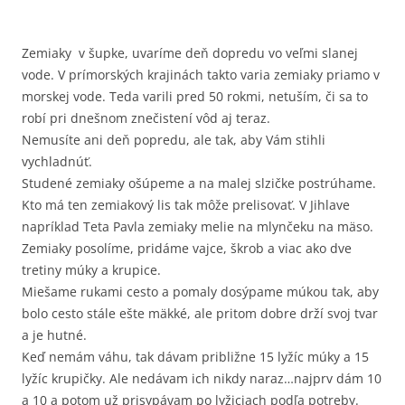
Zemiaky v šupke, uvaríme deň dopredu vo veľmi slanej
vode. V prímorských krajinách takto varia zemiaky priamo v
morskej vode. Teda varili pred 50 rokmi, netuším, či sa to
robí pri dnešnom znečistení vôd aj teraz.
Nemusíte ani deň popredu, ale tak, aby Vám stihli
vychladnúť.
Studené zemiaky ošúpeme a na malej slzičke postrúhame.
Kto má ten zemiakový lis tak môže prelisovať. V Jihlave
napríklad Teta Pavla zemiaky melie na mlynčeku na mäso.
Zemiaky posolíme, pridáme vajce, škrob a viac ako dve
tretiny múky a krupice.
Miešame rukami cesto a pomaly dosýpame múkou tak, aby
bolo cesto stále ešte mäkké, ale pritom dobre drží svoj tvar
a je hutné.
Keď nemám váhu, tak dávam približne 15 lyžíc múky a 15
lyžíc krupičky. Ale nedávam ich nikdy naraz…najprv dám 10
a 10 a potom už prisypávam po lyžiciach podľa potreby.