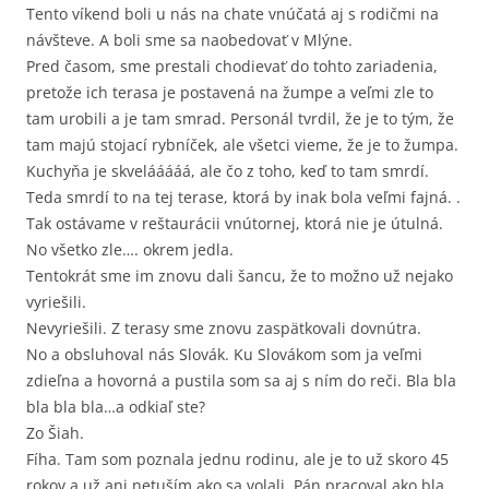
Tento víkend boli u nás na chate vnúčatá aj s rodičmi na
návšteve. A boli sme sa naobedovať v Mlýne.
Pred časom, sme prestali chodievať do tohto zariadenia,
pretože ich terasa je postavená na žumpe a veľmi zle to
tam urobili a je tam smrad. Personál tvrdil, že je to tým, že
tam majú stojací rybníček, ale všetci vieme, že je to žumpa.
Kuchyňa je skvelááááá, ale čo z toho, keď to tam smrdí.
Teda smrdí to na tej terase, ktorá by inak bola veľmi fajná. .
Tak ostávame v reštaurácii vnútornej, ktorá nie je útulná.
No všetko zle…. okrem jedla.
Tentokrát sme im znovu dali šancu, že to možno už nejako
vyriešili.
Nevyriešili. Z terasy sme znovu zaspätkovali dovnútra.
No a obsluhoval nás Slovák. Ku Slovákom som ja veľmi
zdieľna a hovorná a pustila som sa aj s ním do reči. Bla bla
bla bla bla…a odkiaľ ste?
Zo Šiah.
Fíha. Tam som poznala jednu rodinu, ale je to už skoro 45
rokov a už ani netuším ako sa volali. Pán pracoval ako bla