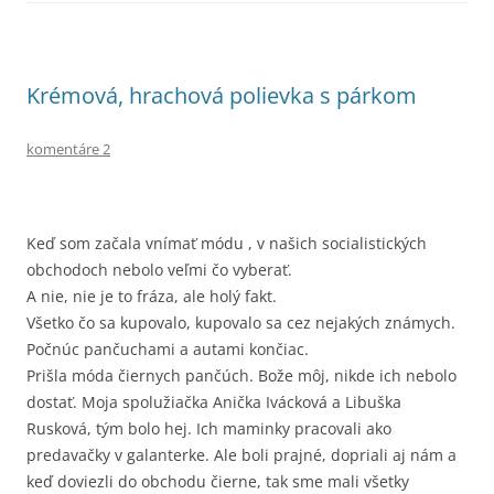
Krémová, hrachová polievka s párkom
komentáre 2
Keď som začala vnímať módu , v našich socialistických
obchodoch nebolo veľmi čo vyberať.
A nie, nie je to fráza, ale holý fakt.
Všetko čo sa kupovalo, kupovalo sa cez nejakých známych.
Počnúc pančuchami a autami končiac.
Prišla móda čiernych pančúch. Bože môj, nikde ich nebolo
dostať. Moja spolužiačka Anička Ivácková a Libuška
Rusková, tým bolo hej. Ich maminky pracovali ako
predavačky v galanterke. Ale boli prajné, dopriali aj nám a
keď doviezli do obchodu čierne, tak sme mali všetky