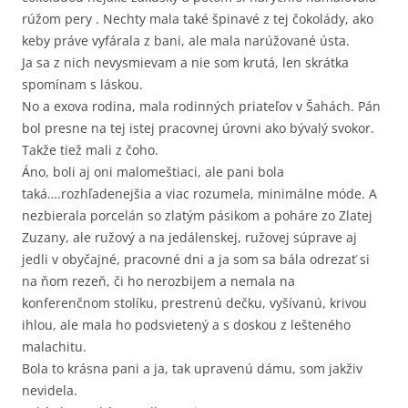
rúžom pery . Nechty mala také špinavé z tej čokolády, ako
keby práve vyfárala z bani, ale mala narúžované ústa.
Ja sa z nich nevysmievam a nie som krutá, len skrátka
spomínam s láskou.
No a exova rodina, mala rodinných priateľov v Šahách. Pán
bol presne na tej istej pracovnej úrovni ako bývalý svokor.
Takže tiež mali z čoho.
Áno, boli aj oni malomeštiaci, ale pani bola
taká….rozhľadenejšia a viac rozumela, minimálne móde. A
nezbierala porcelán so zlatým pásikom a poháre zo Zlatej
Zuzany, ale ružový a na jedálenskej, ružovej súprave aj
jedli v obyčajné, pracovné dni a ja som sa bála odrezať si
na ňom rezeň, či ho nerozbijem a nemala na
konferenčnom stolíku, prestrenú dečku, vyšívanú, krivou
ihlou, ale mala ho podsvietený a s doskou z lešteného
malachitu.
Bola to krásna pani a ja, tak upravenú dámu, som jakživ
nevidela.