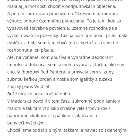
mala aj ja možnosť, chodiť v podpultovkách oblečená.
A potom som začala pracovať na Okresnom národnom
výbore, odbore územného plánovania. To je tam, kde sa
vybavovali stavebné povolenia, územné rozhodnutia a
vyvlastňovali sa pozemky. Tak, ja som tam bola , príliš malá
rybička, a bola som tam obyčajná sekretuša. Ja som tie
rozhodnutia len písala.
Ale, na voňanie, som používala výhradne deodorant
Impulse a dokonca, som si mohla vybrať aj farbu, akú som
chcela (bordový Red Pantera) a umývala som si zuby,
zubnou kefkou Jordan a nosila som igelitky z tuzexu ,
značky jeans Wildcat.
Bože môj, to bola strašná doba.
V Maďarsku povolili v tom čase, súkromné podnikanie v
malom a tak tam vznikalo strašne veľa trhovníkov s
handrami, okuliarmi, topánkami, platňami a
bohviečímvšetkým.
Chodili sme odtiaľ s plnými taškami a naviac so sklenenými,