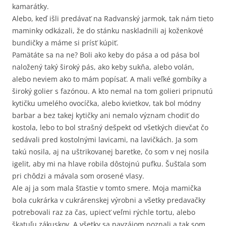
kamarátky.
Alebo, keď išli predávať na Radvanský jarmok, tak nám tieto
maminky odkázali, že do stánku naskladnili aj koženkové
bundičky a máme si prísť kúpiť.
Pamätáte sa na ne? Boli ako keby do pása a od pása bol
naložený taký široký pás, ako keby sukňa, alebo volán,
alebo neviem ako to mám popísať. A mali veľké gombíky a
široký golier s fazónou. A kto nemal na tom golieri pripnutú
kytičku umelého ovocíčka, alebo kvietkov, tak bol módny
barbar a bez takej kytičky ani nemalo význam chodiť do
kostola, lebo to bol strašný dešpekt od všetkých dievčat čo
sedávali pred kostolnými lavicami, na lavičkách. Ja som
takú nosila, aj na uštrikovanej baretke, čo som v nej nosila
igelit, aby mi na hlave robila dôstojnú pufku. Šušťala som
pri chôdzi a mávala som orosené vlasy.
Ale aj ja som mala šťastie v tomto smere. Moja mamička
bola cukrárka v cukrárenskej výrobni a všetky predavačky
potrebovali raz za čas, upiecť veľmi rýchle tortu, alebo
škatuľu zákuskov. A všetky sa navzájom poznali a tak som