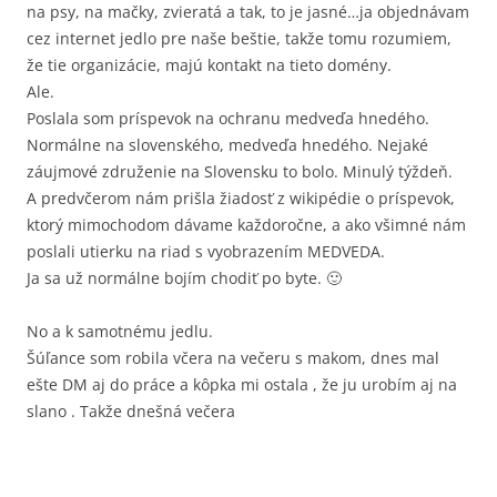
na psy, na mačky, zvieratá a tak, to je jasné…ja objednávam
cez internet jedlo pre naše beštie, takže tomu rozumiem,
že tie organizácie, majú kontakt na tieto domény.
Ale.
Poslala som príspevok na ochranu medveďa hnedého.
Normálne na slovenského, medveďa hnedého. Nejaké
záujmové združenie na Slovensku to bolo. Minulý týždeň.
A predvčerom nám prišla žiadosť z wikipédie o príspevok,
ktorý mimochodom dávame každoročne, a ako všimné nám
poslali utierku na riad s vyobrazením MEDVEDA.
Ja sa už normálne bojím chodiť po byte. 🙂
No a k samotnému jedlu.
Šúľance som robila včera na večeru s makom, dnes mal
ešte DM aj do práce a kôpka mi ostala , že ju urobím aj na
slano . Takže dnešná večera