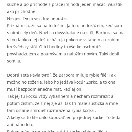
suché a po príchode z práce im hodí jeden mačací wurstík
ako príchodné.
Nezješ, Tvoja vec. Iné nebude.
Priznám sa, že sa na to teším. Ja toto nedokážem, keď som
s nimi celý deň. Noel sa dovyskakuje na stôl, Barbora sa ma
s tou labkou jej došťuchá a ja pokorne vstanem a urobím
im švédsky stôl. O tri hodiny to všetko oschnuté
povyhadzujem a poumývam a naložím novým. Taký debil
som ja.
Dobrá Teta Pavla tvrdí, že Barbora miluje rybie filé. Tak
možno ho zožerie, lebo ho jedáva kocúr Zorko, a to ona
musí bezpodmienečne mať, keď aj on.
Tak jej tú kocku vždy vytiahnem a nechám rozmraziť a
potom zistím, že z nej zje asi tak tri malé sústička a mne
tam ostane smrdieť rozmrazená rybia kocka .
A keby sa to filé dalo kupovať len po jednej kocke. To teda
ani náhodou.
Potom mám v mrazničke rok tri kocky rybieho filé a