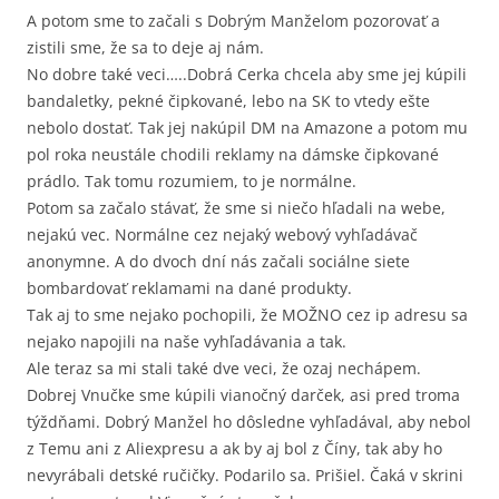
A potom sme to začali s Dobrým Manželom pozorovať a
zistili sme, že sa to deje aj nám.
No dobre také veci…..Dobrá Cerka chcela aby sme jej kúpili
bandaletky, pekné čipkované, lebo na SK to vtedy ešte
nebolo dostať. Tak jej nakúpil DM na Amazone a potom mu
pol roka neustále chodili reklamy na dámske čipkované
prádlo. Tak tomu rozumiem, to je normálne.
Potom sa začalo stávať, že sme si niečo hľadali na webe,
nejakú vec. Normálne cez nejaký webový vyhľadávač
anonymne. A do dvoch dní nás začali sociálne siete
bombardovať reklamami na dané produkty.
Tak aj to sme nejako pochopili, že MOŽNO cez ip adresu sa
nejako napojili na naše vyhľadávania a tak.
Ale teraz sa mi stali také dve veci, že ozaj nechápem.
Dobrej Vnučke sme kúpili vianočný darček, asi pred troma
týždňami. Dobrý Manžel ho dôsledne vyhľadával, aby nebol
z Temu ani z Aliexpresu a ak by aj bol z Číny, tak aby ho
nevyrábali detské ručičky. Podarilo sa. Prišiel. Čaká v skrini