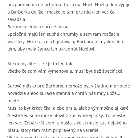
bezpodmienečne ochutnať to čo má Noel. Noel ju len vypije
a Barborka dolíže , mäsko je tam pre nich len vec čo
zavadzia.
Barborka jedáva surové mäso.
Spoločné majú len suché chrumky a sem tam mačacie
wurstíky. Hoci to, že ich jedáva aj Barbora je myslím, len
tým, aby mala šancu ich ukradnúť Noelovi.
Ale nemyslite si, že je to len tak.
Všetko čo som Vám vymenovala, musí byť tiež špecifické…
Surové mäsko pre Barborku nemôže byť v žiadnom prípade
hovädzie alebo kuracie stehná a chráň nás milý Bože…
mleté.
Musí to byť krkovička, alebo prsia, alebo výnimočne aj karé.
A ešte keď si ho môže uloviť z kuchynskej linky. To je ešte
len vec. Zopárkrát som ju našla, ako si nesie kus nejakého
plátu, ktorý tam mám pripravený na varenie.
Vlečie ho medzi nohami po zemi a obkračuje labkami. Raz