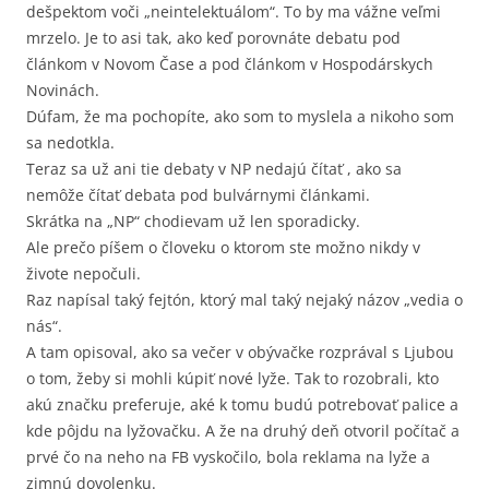
dešpektom voči „neintelektuálom“. To by ma vážne veľmi
mrzelo. Je to asi tak, ako keď porovnáte debatu pod
článkom v Novom Čase a pod článkom v Hospodárskych
Novinách.
Dúfam, že ma pochopíte, ako som to myslela a nikoho som
sa nedotkla.
Teraz sa už ani tie debaty v NP nedajú čítať , ako sa
nemôže čítať debata pod bulvárnymi článkami.
Skrátka na „NP“ chodievam už len sporadicky.
Ale prečo píšem o človeku o ktorom ste možno nikdy v
živote nepočuli.
Raz napísal taký fejtón, ktorý mal taký nejaký názov „vedia o
nás“.
A tam opisoval, ako sa večer v obývačke rozprával s Ljubou
o tom, žeby si mohli kúpiť nové lyže. Tak to rozobrali, kto
akú značku preferuje, aké k tomu budú potrebovať palice a
kde pôjdu na lyžovačku. A že na druhý deň otvoril počítač a
prvé čo na neho na FB vyskočilo, bola reklama na lyže a
zimnú dovolenku.