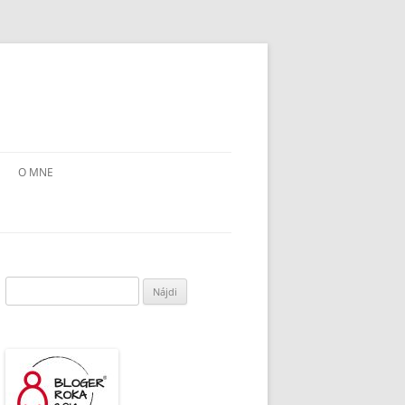
O MNE
Hľadať: