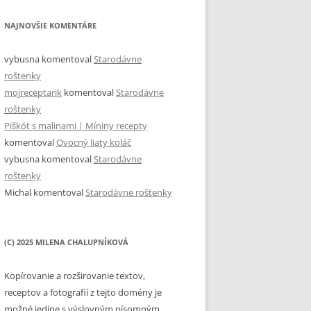
NAJNOVŠIE KOMENTÁRE
vybusna
komentoval
Starodávne
roštenky
mojreceptarik
komentoval
Starodávne
roštenky
Piškót s malinami | Míniny recepty
komentoval
Ovocný liaty koláč
vybusna
komentoval
Starodávne
roštenky
Michal
komentoval
Starodávne roštenky
(C) 2025 MILENA CHALUPNÍKOVÁ
Kopírovanie a rozširovanie textov,
receptov a fotografií z tejto domény je
možné jedine s výslovným písomným