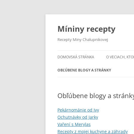
Preskočiť
na
obsah
Míniny recepty
Recepty Miny Chalupnikovej
DOMOVSKÁ STRÁNKA
O VECIACH, KTO
OBĽÚBENE BLOGY A STRÁNKY
Obľúbene blogy a stránk
Pekárnománie od Ivy
Ochutnávky od Jarky
Vaření s Merylas
Recepty z mojej kuchyne a záhrady