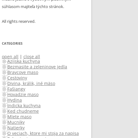
súhlasom majiteľa týchto stránok.
All rights reserved.
CATEGORIES
open all
|
close all
Azijska kuchyna
Bezmasite a zeleninove jedla
Bravcove maso
Cestoviny
Divina, králik, iné mäso
Fašiangy
Hovadzie maso
Hydina
Indicka kuchyna
Ked chudneme
Mlete maso
Mucniky
Natierky
O veciach, ktore mi stoja za napisanie