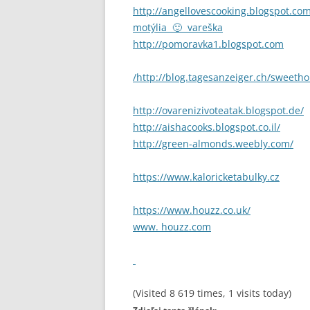
http://angellovescooking.blogspot.co
motýlia 🙂 vareška
http://pomoravka1.blogspot.com
/
http://blog.tagesanzeiger.ch/sweeth
http://ovarenizivoteatak.blogspot.de/
http://aishacooks.blogspot.co.il/
http://green-almonds.weebly.com/
https://www.kaloricketabulky.cz
https://www.houzz.co.uk/
www. houzz.com
(Visited 8 619 times, 1 visits today)