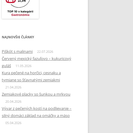
NAJNOVŠIE ČLÁNKY
Piškót s malinami
22.07.2026
Červený mexický fazuľovo – kukuricový
guláš
11.05.2026
Kura pečené na horčici, cesnaku a
tymiane so šťavnatými zemiakmi
21.04.2026
Zemiakové placky so šunkou a mrkvou
20.04.2026
Vývar z pečených kostí na podlievanie –
silný domáci základ na omáčky a mäso
05.04.2026