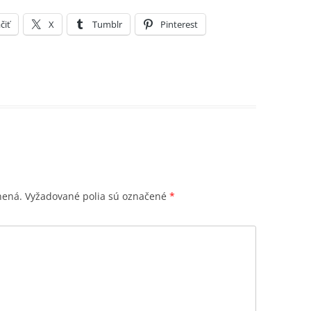
čiť
X
Tumblr
Pinterest
nená.
Vyžadované polia sú označené
*