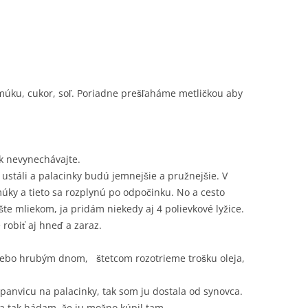
múku, cukor, soľ. Poriadne prešľaháme metličkou aby
ak nevynechávajte.
 ustáli a palacinky budú jemnejšie a pružnejšie. V
úky a tieto sa rozplynú po odpočinku. No a cesto
e mliekom, ja pridám niekedy aj 4 polievkové lyžice.
robiť aj hneď a zaraz.
lebo hrubým dnom, štetcom rozotrieme trošku oleja,
 panvicu na palacinky, tak som ju dostala od synovca.
 a tak hádam, že ju možno kúpil tam.