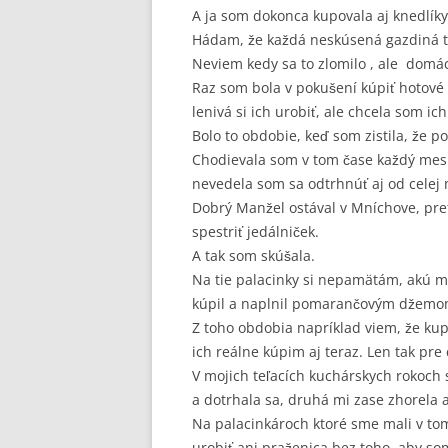
A ja som dokonca kupovala aj knedlíky
Hádam, že každá neskúsená gazdiná t
Neviem kedy sa to zlomilo , ale domá
Raz som bola v pokušení kúpiť hotové 
lenivá si ich urobiť, ale chcela som ich
Bolo to obdobie, keď som zistila, že p
Chodievala som v tom čase každý mesi
nevedela som sa odtrhnúť aj od celej 
Dobrý Manžel ostával v Mníchove, pre
spestriť jedálniček.
A tak som skúšala.
Na tie palacinky si nepamätám, akú ma
kúpil a naplnil pomarančovým džemo
Z toho obdobia napríklad viem, že ku
ich reálne kúpim aj teraz. Len tak pre 
V mojich teľacích kuchárskych rokoch 
a dotrhala sa, druhá mi zase zhorela 
Na palacinkároch ktoré sme mali v tom
urobiť ani praženica bez toho, aby so