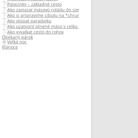
Palacinky – základné cesto
Ako zaviazať mäsovú roládu do sieťky
Ako si pripravime cibuľu na *chrumkavo*
Ako olúpať paradajku
Ako uzatvoriť plnené mäso v celku (nie roládu)
Ako vyvalkat cesto do rohov
Opekaný párok
Veľká noc
Vianoce