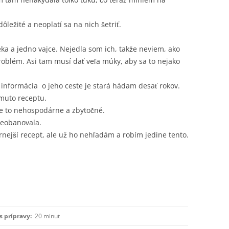
dôležité a neoplatí sa na nich šetriť.
eka a jedno vajce. Nejedla som ich, takže neviem, ako
oblém. Asi tam musí dať veľa múky, aby sa to nejako
to informácia o jeho ceste je stará hádam desať rokov.
muto receptu.
e je to nehospodárne a zbytočné.
neobanovala.
rnejší recept, ale už ho nehľadám a robím jedine tento.
s prípravy:
20 minut