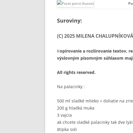
Po
Suroviny:
(C) 2025 MILENA CHALUPNÍKOV
K
opírovanie a rozširovanie textov, r
výslovným písomným súhlasom majit
All rights reserved.
Na palacinky :
500 ml sladké mlieko + doliatie na zri
200 g hladká muka
3 vajcia
ak chcete sladké palacinky tak dve lyž
štipka soli