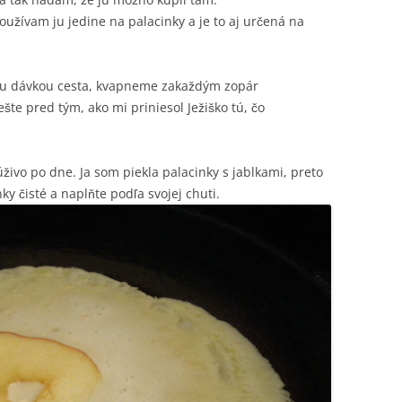
oužívam ju jedine na palacinky a je to aj určená na
dou dávkou cesta, kvapneme zakaždým zopár
ešte pred tým, ako mi priniesol Ježiško tú, čo
živo po dne. Ja som piekla palacinky s jablkami, preto
nky čisté a naplňte podľa svojej chuti.