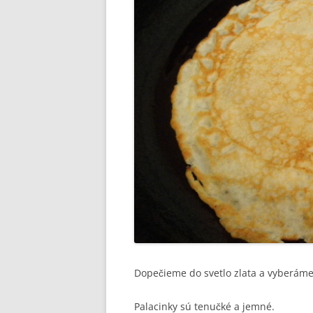
Dopečieme do svetlo zlata a vyberáme
Palacinky sú tenučké a jemné.