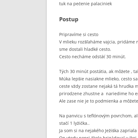
tuk na pečenie palaciniek
Postup
Pripravíme si cesto
V mlieku rozšľaháme vajcia, pridáme 
sme dostali hladké cesto.
Cesto necháme odstáť 30 minút.
Tých 30 minút postátia, ak môžete , t
Múka lepšie nasiakne mlieko, cesto sa
ceste vždy zostane nejaká tá hrudka m
prirodzene zhustne a nariedime ho ešt
Ale zase nie je to podmienka a môžete 
Na panvicu s teflónovým povrchom, a
stačí 1 lyžička..
Ja som si na nejakého Ježiška zapriala
On vtedy popri škole brigádoval v Ikei