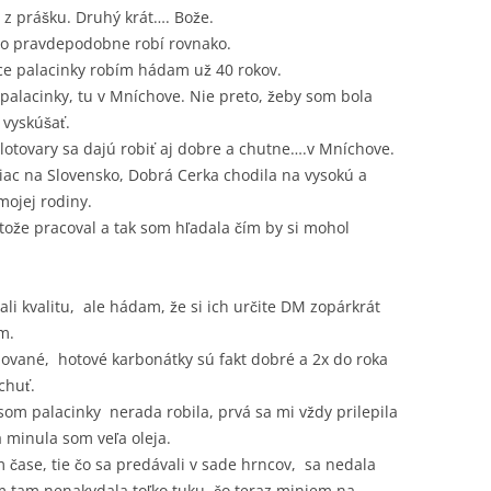
 z prášku. Druhý krát…. Bože.
o pravdepodobne robí rovnako.
ce palacinky robím hádam už 40 rokov.
palacinky, tu v Mníchove. Nie preto, žeby som bola
 vyskúšať.
olotovary sa dajú robiť aj dobre a chutne….v Mníchove.
ac na Slovensko, Dobrá Cerka chodila na vysokú a
mojej rodiny.
tože pracoval a tak som hľadala čím by si mohol
li kvalitu, ale hádam, že si ich určite DM zopárkrát
m.
pované, hotové karbonátky sú fakt dobré a 2x do roka
chuť.
som palacinky nerada robila, prvá sa mi vždy prilepila
a minula som veľa oleja.
 čase, tie čo sa predávali v sade hrncov, sa nedala
m tam nenakydala toľko tuku, čo teraz miniem na