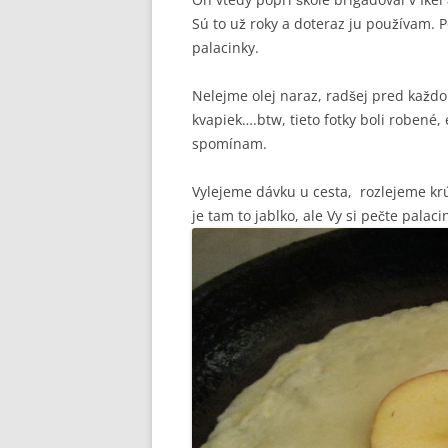
Sú to už roky a doteraz ju používam. P
palacinky.
Nelejme olej naraz, radšej pred kaž
kvapiek….btw, tieto fotky boli robené, 
spomínam.
Vylejeme dávku u cesta, rozlejeme krú
je tam to jablko, ale Vy si pečte palaci