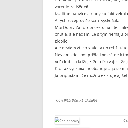
varenie za týždeň.
Kvalitné panvice a riady sú fakt veľmi 
A tých receptov čo som vyskúšala.
Môj Dobrý Zať urobí cesto na liter mli
chutia, ale hádam, že s tým nemajú pr
zlepilo.
Ale neviem či ich stále takto robí. Tá
Neviem kde som prišla konkrétne k to
Veľa ľudí sa križuje, že toľko vajec, ž
Kto raz vyskúša, neobanuje a ja som 
Ja pripúšťam, že možno existuje aj šet
OLYMPUS DIGITAL CAMERA
Ča