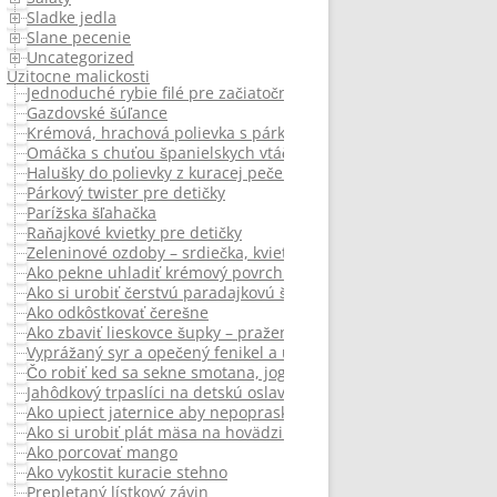
Sladke jedla
Slane pecenie
Uncategorized
Uzitocne malickosti
Jednoduché rybie filé pre začiatočníkov
Gazdovské šúľance
Krémová, hrachová polievka s párkom
Omáčka s chuťou španielskych vtáčkov k varenému mäsu z polie
Halušky do polievky z kuracej pečene
Párkový twister pre detičky
Parížska šľahačka
Raňajkové kvietky pre detičky
Zeleninové ozdoby – srdiečka, kvietky
Ako pekne uhladiť krémový povrch na roláde
Ako si urobiť čerstvú paradajkovú štavu bez mixéra
Ako odkôstkovať čerešne
Ako zbaviť lieskovce šupky – pražením
Vyprážaný syr a opečený fenikel a uhorkový šalát.
Čo robiť ked sa sekne smotana, jogurt
Jahôdkový trpaslíci na detskú oslavu
Ako upiect jaternice aby nepopraskali
Ako si urobiť plát mäsa na hovädziu roládu
Ako porcovať mango
Ako vykostit kuracie stehno
Prepletaný lístkový závin