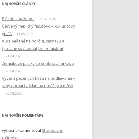
NAJNOVŠIE ČLÁNKY
Piškót s malinami
22.07.2026
Červený mexický fazuľovo – kukuricový
guláš
11.05.2026
Kura pečené na horčici, cesnaku a
tymiane so šťavnatými zemiakmi
21.04.2026
Zemiakové placky so šunkou a mrkvou
20.04.2026
Vývar z pečených kostí na podlievanie –
silný domáci základ na omáčky a mäso
05.04.2026
NAJNOVŠIE KOMENTÁRE
vybusna
komentoval
Starodávne
roštenky