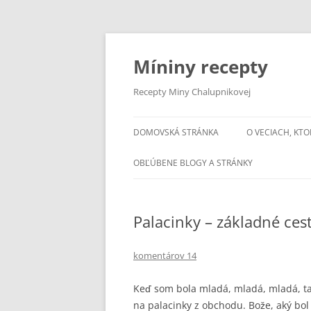
Preskočiť
na
obsah
Míniny recepty
Recepty Miny Chalupnikovej
DOMOVSKÁ STRÁNKA
O VECIACH, KTO
OBĽÚBENE BLOGY A STRÁNKY
Palacinky – základné ces
komentárov 14
Keď som bola mladá, mladá, mladá, ta
na palacinky z obchodu. Bože, aký bol