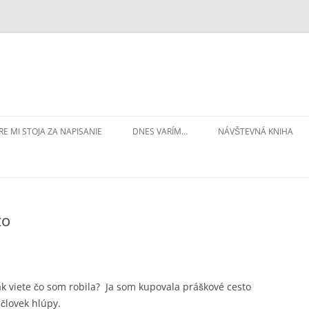
RE MI STOJA ZA NAPISANIE
DNES VARÍM…
NÁVŠTEVNÁ KNIHA
to
k viete čo som robila? Ja som kupovala práškové cesto
 človek hlúpy.