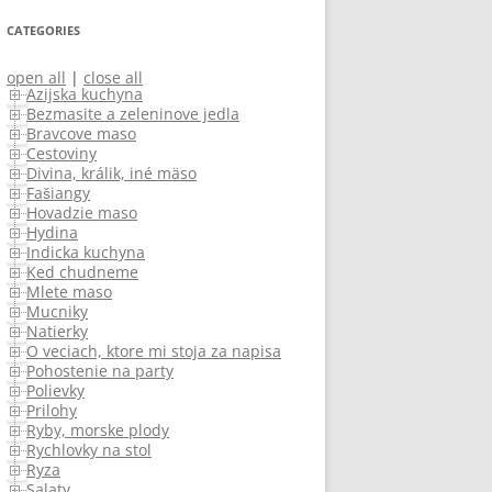
CATEGORIES
open all
|
close all
Azijska kuchyna
Bezmasite a zeleninove jedla
Bravcove maso
Cestoviny
Divina, králik, iné mäso
Fašiangy
Hovadzie maso
Hydina
Indicka kuchyna
Ked chudneme
Mlete maso
Mucniky
Natierky
O veciach, ktore mi stoja za napisanie
Pohostenie na party
Polievky
Prilohy
Ryby, morske plody
Rychlovky na stol
Ryza
Salaty