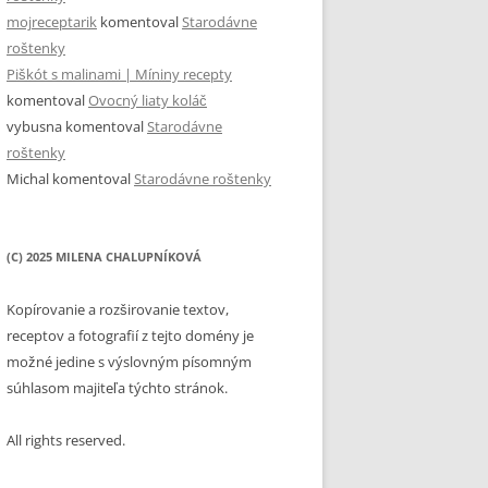
mojreceptarik
komentoval
Starodávne
roštenky
Piškót s malinami | Míniny recepty
komentoval
Ovocný liaty koláč
vybusna
komentoval
Starodávne
roštenky
Michal
komentoval
Starodávne roštenky
(C) 2025 MILENA CHALUPNÍKOVÁ
Kopírovanie a rozširovanie textov,
receptov a fotografií z tejto domény je
možné jedine s výslovným písomným
súhlasom majiteľa týchto stránok.
All rights reserved.