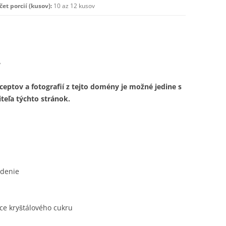
čet porcií (kusov):
10 az 12 kusov
Á
eceptov a fotografií z tejto domény je možné jedine s
eľa týchto stránok.
edenie
ice kryštálového cukru