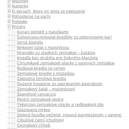
Mucniky
Natierky
O veciach, ktore mi stoja za napisanie
Pohostenie na party
Polievky
Prilohy
Kurací perkelt s haluškami
Šošovicovo-mrkvové knedlíky so zeleninovým karí
Jarná špargľa
Mrkvový šalát s majonézou
Hranolky zo sladkých zemiakov – batátov
Knedľa bez droždia pre Dobrého Manžela
Chrumkavé zemiakové placky z varených zemiakov
Rožková knedla so syrom
Zemiakové knedle s mozaikou
Základná žemľová knedla
Dusené hovädzie so zaprávaným kalerábom
Zemiakový šalát – majonézový
Špargľové carpaccio
Pestré zemiakové vejáre
Tekvicovo zemiakove placky a reďkovkový dip
Glazovaná mrkva
Zelená fazuľka pečená, sypaná parmezánom + varene kura
Cibuľové čatní (chutney)
Cesnakový chlieb