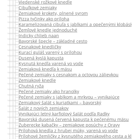
Viedenské rožkové knedle
Cibuľkové zemiaky
Zemiakové krokety, plnené syrom
Pizza tyčinky ako príloha
Karamelizovaná cibuľa s jablkami a opečenými klobáskam
Žemľové knedle jednoduché
Indicky chlieb naan
Bavorské špecle – základné cesto
Cesnakové knedličky
Kurací guláš varený s prílohou
Dusená kyslá kapusta
Kysnutá knedľa varená vo vode
Zemiaková knedľa k mäsu
Pečené zemiaky s cesnakom a octovou zálievkou
Zemiakové knedle
Chutná ryža
Pečené zemiaky ako hranolky
Pečené zemiaky s jablkom a mrkvou – vynikajúce
Zemiakový šalát s kuriatkami – bavorský
Šalát z nových zemiakov
Vynikajúci letný karfiolový šalát podľa Radky
Bavorská dusená červená kapusta k pečenému mäsu
Zuberecke kabačky – zemiakove posúchy z Oravy
Prílohová knedla z hrubej múky, varená vo vode
Prílohové žemličky z kysnutého zemiakového cesta a klob