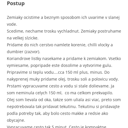
Postup
Zemiaky ocistime a beznym sposobom ich uvarime v slanej
vode.
Scedime, nechame trosku vychladnut. Zemiaky postruhame
na velkej slzicke.
Pridame do nich cerstvo namlete korenie, chilli vlocky a
dumbier (zazvor).
Koriandrove listky nasekame a pridame k zemiakom. Vsetko
vymiesame, popripade este dosolime a vytvorime gulu.
Pripravime si teplu vodu….cca 150 ml plus, minus. Do
nakyprenej muky pridame olej, trosku soli a polovicu vody.
Prstami vypracuvame cesto a vodu si stale dolievame. Ja
som neminula celych 150 ml, co ma celkom prekvapilo.
Olej som lievala od oka, takze som uliala asi viac, preto som
nepotrebovala tak pridavat tekutinu. Tekutinu si pridavajte
podla potreby tak, aby bolo cesto makke a redsie ako
obycajne.
Vypracuvame cesto tak 5 minut. Cesto je kompaktne,