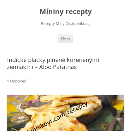
Preskočiť
na
Míniny recepty
obsah
Recepty Miny Chalupnikovej
Menu
Indické placky plnené korenenými
zemiakmi – Aloo Parathas
1 Odpoveď