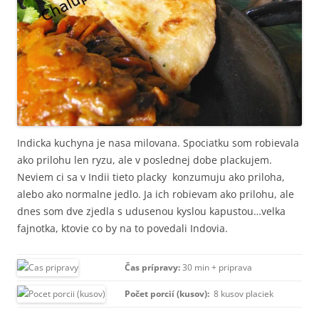
Indicka kuchyna je nasa milovana. Spociatku som robievala
ako prilohu len ryzu, ale v poslednej dobe plackujem.
Neviem ci sa v Indii tieto placky konzumuju ako priloha,
alebo ako normalne jedlo. Ja ich robievam ako prilohu, ale
dnes som dve zjedla s udusenou kyslou kapustou…velka
fajnotka, ktovie co by na to povedali Indovia.
Čas prípravy:
30 min + priprava
Počet porcií (kusov):
8 kusov placiek