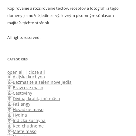
Kopírovanie a rozširovanie textov, receptov a fotografií z tejto
domény je možné jedine s výslovným písomným súhlasom
majiteľa týchto stránok.
All rights reserved.
CATEGORIES
open all
|
close all
Azijska kuchyna
Bezmasite a zeleninove jedla
Bravcove maso
Cestoviny
Divina, králik, iné mäso
Fašiangy
Hovadzie maso
Hydina
Indicka kuchyna
Ked chudneme
Mlete maso