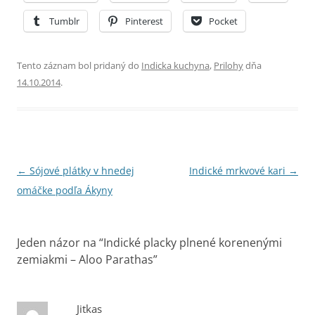
Tumblr
Pinterest
Pocket
Tento záznam bol pridaný do
Indicka kuchyna
,
Prilohy
dňa
14.10.2014
.
Navigácia
←
Sójové plátky v hnedej
Indické mrkvové kari
→
článkami
omáčke podľa Ákyny
Jeden názor na “
Indické placky plnené korenenými
zemiakmi – Aloo Parathas
”
Jitkas