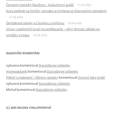
Červený mexický fazuľovo – kukuricový guláš
11.05.2026
Kura pečené na horčici, cesnaku a tymiane so šťavnatými zemiakmi
21.04.2026
Zemiakové placky so šunkou a mrkvou
20.04.2026
Vývar z pečených kostí na podlievanie – silný domáci základ na
omáčky a mäso
05.04.2026
NAJNOVŠIE KOMENTÁRE
vybusna
komentoval
Starodávne roštenky
mojreceptarik
komentoval
Starodávne roštenky
Piškót s malinami | Míniny recepty
komentoval
Ovocný liaty koláč
vybusna
komentoval
Starodávne roštenky
Michal
komentoval
Starodávne roštenky
(C) 2025 MILENA CHALUPNÍKOVÁ