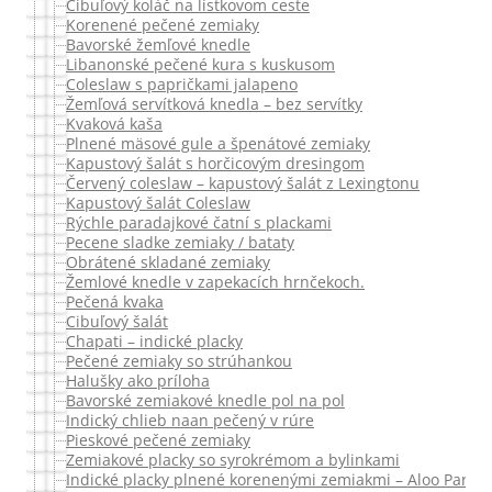
Cibuľový koláč na lístkovom ceste
Korenené pečené zemiaky
Bavorské žemľové knedle
Libanonské pečené kura s kuskusom
Coleslaw s papričkami jalapeno
Žemľová servítková knedla – bez servítky
Kvaková kaša
Plnené mäsové gule a špenátové zemiaky
Kapustový šalát s horčicovým dresingom
Červený coleslaw – kapustový šalát z Lexingtonu
Kapustový šalát Coleslaw
Rýchle paradajkové čatní s plackami
Pecene sladke zemiaky / bataty
Obrátené skladané zemiaky
Žemlové knedle v zapekacích hrnčekoch.
Pečená kvaka
Cibuľový šalát
Chapati – indické placky
Pečené zemiaky so strúhankou
Halušky ako príloha
Bavorské zemiakové knedle pol na pol
Indický chlieb naan pečený v rúre
Pieskové pečené zemiaky
Zemiakové placky so syrokrémom a bylinkami
Indické placky plnené korenenými zemiakmi – Aloo Parat