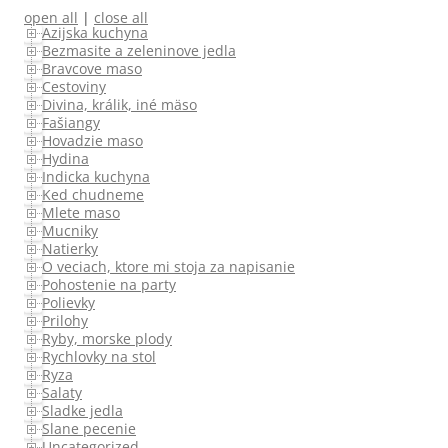
open all
|
close all
Azijska kuchyna
Bezmasite a zeleninove jedla
Bravcove maso
Cestoviny
Divina, králik, iné mäso
Fašiangy
Hovadzie maso
Hydina
Indicka kuchyna
Ked chudneme
Mlete maso
Mucniky
Natierky
O veciach, ktore mi stoja za napisanie
Pohostenie na party
Polievky
Prilohy
Ryby, morske plody
Rychlovky na stol
Ryza
Salaty
Sladke jedla
Slane pecenie
Uncategorized