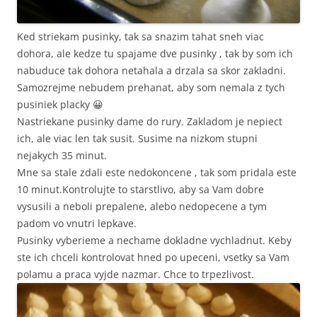
Ked striekam pusinky, tak sa snazim tahat sneh viac
dohora, ale kedze tu spajame dve pusinky , tak by som ich
nabuduce tak dohora netahala a drzala sa skor zakladni.
Samozrejme nebudem prehanat, aby som nemala z tych
pusiniek placky 😀
Nastriekane pusinky dame do rury. Zakladom je nepiect
ich, ale viac len tak susit. Susime na nizkom stupni
nejakych 35 minut.
Mne sa stale zdali este nedokoncene , tak som pridala este
10 minut.Kontrolujte to starstlivo, aby sa Vam dobre
vysusili a neboli prepalene, alebo nedopecene a tym
padom vo vnutri lepkave.
Pusinky vyberieme a nechame dokladne vychladnut. Keby
ste ich chceli kontrolovat hned po upeceni, vsetky sa Vam
polamu a praca vyjde nazmar. Chce to trpezlivost.