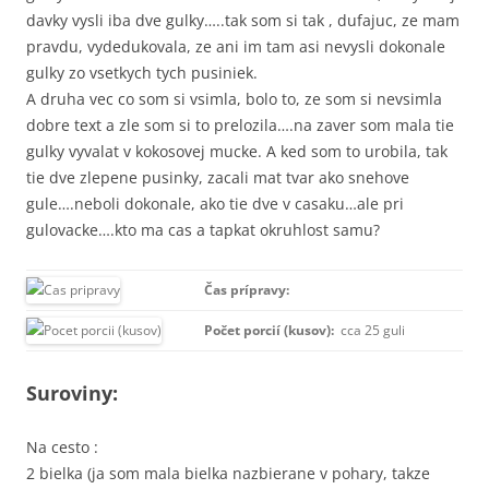
davky vysli iba dve gulky…..tak som si tak , dufajuc, ze mam
pravdu, vydedukovala, ze ani im tam asi nevysli dokonale
gulky zo vsetkych tych pusiniek.
A druha vec co som si vsimla, bolo to, ze som si nevsimla
dobre text a zle som si to prelozila….na zaver som mala tie
gulky vyvalat v kokosovej mucke. A ked som to urobila, tak
tie dve zlepene pusinky, zacali mat tvar ako snehove
gule….neboli dokonale, ako tie dve v casaku…ale pri
gulovacke….kto ma cas a tapkat okruhlost samu?
Čas prípravy:
Počet porcií (kusov):
cca 25 guli
Suroviny:
Na cesto :
2 bielka (ja som mala bielka nazbierane v pohary, takze