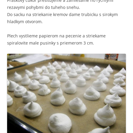
Praskovy cukor presitujeme a zamiesame ho rychlymi
rezavymi pohybmi do tuheho snehu.
Do sacku na striekanie kremov dame trubicku s sirokym
hladkym otvorom.
Plech vystlieme papierom na pecenie a striekame
spiralovite male pusinky s priemerom 3 cm.