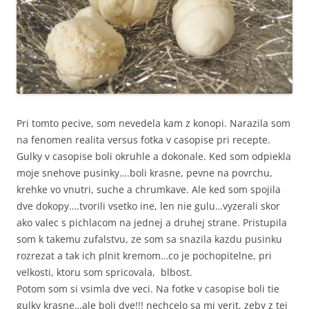
Pri tomto pecive, som nevedela kam z konopi. Narazila som
na fenomen realita versus fotka v casopise pri recepte.
Gulky v casopise boli okruhle a dokonale. Ked som odpiekla
moje snehove pusinky….boli krasne, pevne na povrchu,
krehke vo vnutri, suche a chrumkave. Ale ked som spojila
dve dokopy….tvorili vsetko ine, len nie gulu…vyzerali skor
ako valec s pichlacom na jednej a druhej strane. Pristupila
som k takemu zufalstvu, ze som sa snazila kazdu pusinku
rozrezat a tak ich plnit kremom…co je pochopitelne, pri
velkosti, ktoru som spricovala, blbost.
Potom som si vsimla dve veci. Na fotke v casopise boli tie
gulky krasne…ale boli dve!!! nechcelo sa mi verit, zeby z tej