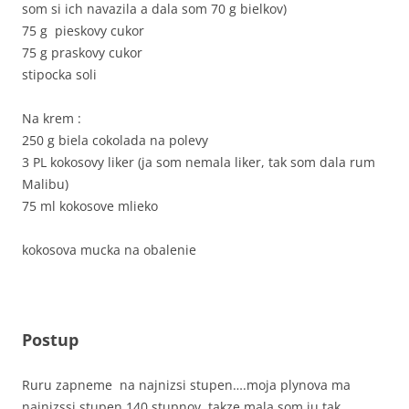
som si ich navazila a dala som 70 g bielkov)
75 g pieskovy cukor
75 g praskovy cukor
stipocka soli
Na krem :
250 g biela cokolada na polevy
3 PL kokosovy liker (ja som nemala liker, tak som dala rum
Malibu)
75 ml kokosove mlieko
kokosova mucka na obalenie
Postup
Ruru zapneme na najnizsi stupen….moja plynova ma
najnizssi stupen 140 stupnov..takze mala som ju tak.