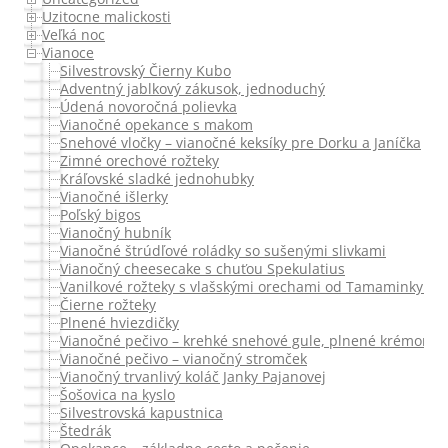
Uzitocne malickosti
Veľká noc
Vianoce
Silvestrovský Čierny Kubo
Adventný jablkový zákusok, jednoduchý
Údená novoročná polievka
Vianočné opekance s makom
Snehové vločky – vianočné keksíky pre Dorku a Janíčka
Zimné orechové rožteky
Kráľovské sladké jednohubky
Vianočné išlerky
Poľský bigos
Vianočný hubník
Vianočné štrúdľové roládky so sušenými slivkami
Vianočný cheesecake s chuťou Spekulatius
Vanilkové rožteky s vlašskými orechami od Tamaminky.
Čierne rožteky
Plnené hviezdičky
Vianočné pečivo – krehké snehové gule, plnené krémom
Vianočné pečivo – vianočný stromček
Vianočný trvanlivý koláč Janky Pajanovej
Šošovica na kyslo
Silvestrovská kapustnica
Štedrák