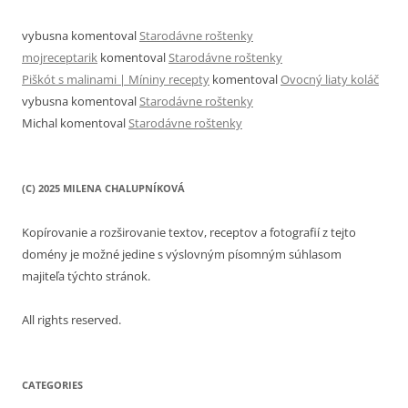
vybusna
komentoval
Starodávne roštenky
mojreceptarik
komentoval
Starodávne roštenky
Piškót s malinami | Míniny recepty
komentoval
Ovocný liaty koláč
vybusna
komentoval
Starodávne roštenky
Michal
komentoval
Starodávne roštenky
(C) 2025 MILENA CHALUPNÍKOVÁ
Kopírovanie a rozširovanie textov, receptov a fotografií z tejto
domény je možné jedine s výslovným písomným súhlasom
majiteľa týchto stránok.
All rights reserved.
CATEGORIES