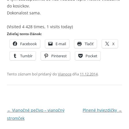
do kosickov.
Dokonalost sama.
(Visited 4 428 times, 1 visits today)
Zdieľaj tento článok:
Facebook
E-mail
Tlačiť
X
Tumblr
Pinterest
Pocket
Tento záznam bol pridaný do
Vianoce
dňa
11.12.2014
.
Navigácia
←
Vianočné pečivo – vianočný
Plnené hviezdičky
→
článkami
stromček