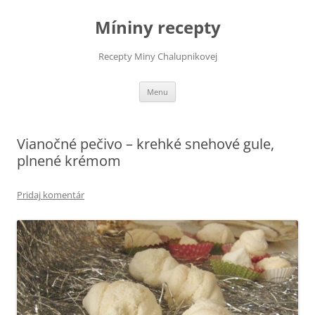
Preskočiť
na
Míniny recepty
obsah
Recepty Miny Chalupnikovej
Menu
Vianočné pečivo – krehké snehové gule,
plnené krémom
Pridaj komentár