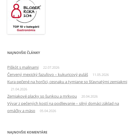
NAJNOVŠIE ČLÁNKY
Piškót s malinami
22.07.2026
Červený mexický fazuľovo – kukuricový guláš
11.05.2026
Kura pečené na horčici, cesnaku a tymiane so šťavnatými zemiakmi
21.04.2026
Zemiakové placky so šunkou a mrkvou
20.04.2026
Vývar z pečených kostí na podlievanie – silný domáci základ na
omáčky a mäso
05.04.2026
NAJNOVŠIE KOMENTÁRE