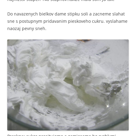
Do navazenych bielkov dame stipku soli a zacneme slahat
sne s postupnym pridavanim pieskoveho cukru. vyslahame
naozaj pevny sneh.