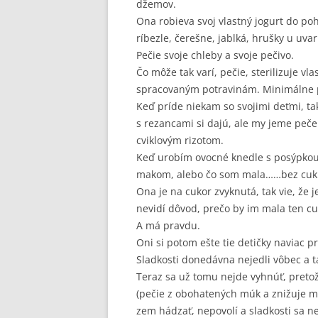
džemov.
Ona robieva svoj vlastný jogurt do po
ríbezle, čerešne, jablká, hrušky u uvar
Pečie svoje chleby a svoje pečivo.
Čo môže tak varí, pečie, sterilizuje v
spracovaným potravinám. Minimálne p
Keď príde niekam so svojimi deťmi, tak
s rezancami si dajú, ale my jeme peče
cviklovým rizotom.
Keď urobím ovocné knedle s posýpkou
makom, alebo čo som mala……bez cuk
Ona je na cukor zvyknutá, tak vie, že j
nevidí dôvod, prečo by im mala ten cu
A má pravdu.
Oni si potom ešte tie detičky naviac pr
Sladkosti donedávna nejedli vôbec a t
Teraz sa už tomu nejde vyhnúť, pretož
(pečie z obohatených múk a znižuje mno
zem hádzať, nepovolí a sladkosti sa ne