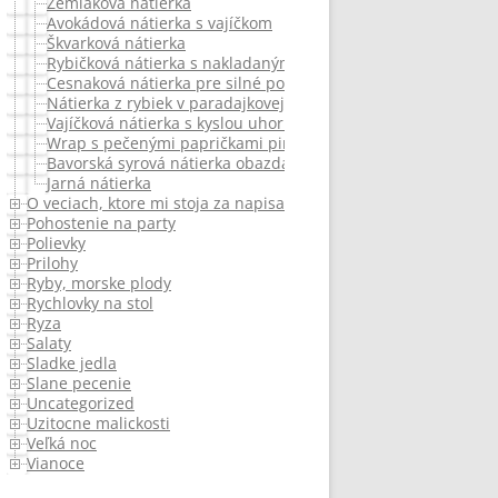
Zemiaková nátierka
Avokádová nátierka s vajíčkom
Škvarková nátierka
Rybičková nátierka s nakladaným zeleným korením
Cesnaková nátierka pre silné povahy
Nátierka z rybiek v paradajkovej omáčke.
Vajíčková nátierka s kyslou uhorkou
Wrap s pečenými papričkami pimientos de padron
Bavorská syrová nátierka obazda (obatza)
Jarná nátierka
O veciach, ktore mi stoja za napisanie
Pohostenie na party
Polievky
Prilohy
Ryby, morske plody
Rychlovky na stol
Ryza
Salaty
Sladke jedla
Slane pecenie
Uncategorized
Uzitocne malickosti
Veľká noc
Vianoce