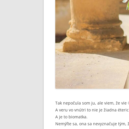
Tak nepočula som ju, ale viem, že vie 
A veru vo vnútri to nie je žiadna éteric
A je to biomatka.
Nemýľte sa, ona sa nevyznačuje tým, ž