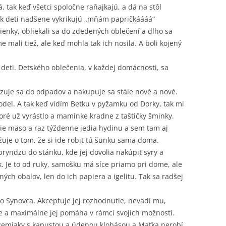
 tak keď všetci spoločne raňajkajú, a dá na stôl
ak deti nadšene vykrikujú „mňám papričkáááá“
lienky, obliekali sa do zdedených oblečení a dlho sa
 mali tiež, ale keď mohla tak ich nosila. A boli kojený
 deti. Detského oblečenia, v každej domácnosti, sa
zuje sa do odpadov a nakupuje sa stále nové a nové.
del. A tak keď vidím Betku v pyžamku od Dorky, tak mi
toré už vyrástlo a maminke kradne z taštičky šminky.
zie mäso a raz týždenne jedia hydinu a sem tam aj
žuje o tom, že si ide robiť tú šunku sama doma.
ryndzu do stánku, kde jej dovolia nakúpiť syry a
k. Je to od ruky, samošku má síce priamo pri dome, ale
tných obalov, len do ich papiera a igelitu. Tak sa radšej
o Synovca. Akceptuje jej rozhodnutie, nevadí mu,
je a maximálne jej pomáha v rámci svojich možností.
o zemiaky s kapustou a údenou klobásou a Maťka nerobí