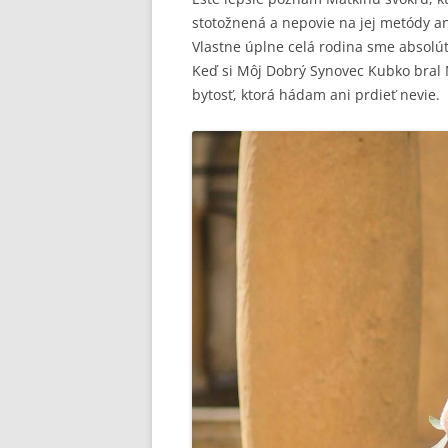
stotožnená a nepovie na jej metódy an
Vlastne úplne celá rodina sme absolú
Keď si Môj Dobrý Synovec Kubko bral M
bytosť, ktorá hádam ani prdieť nevie.