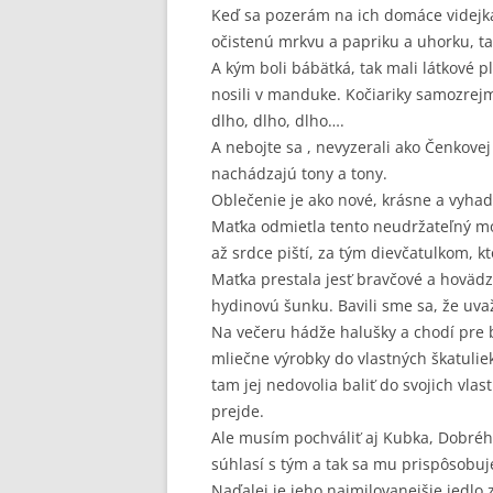
Keď sa pozerám na ich domáce videjká,
očistenú mrkvu a papriku a uhorku, t
A kým boli bábätká, tak mali látkové p
nosili v manduke. Kočiariky samozrejme
dlho, dlho, dlho….
A nebojte sa , nevyzerali ako Čenkovej
nachádzajú tony a tony.
Oblečenie je ako nové, krásne a vyhad
Maťka odmietla tento neudržateľný mo
až srdce piští, za tým dievčatulkom, k
Maťka prestala jesť bravčové a hoväd
hydinovú šunku. Bavili sme sa, že uva
Na večeru hádže halušky a chodí pre b
mliečne výrobky do vlastných škatulie
tam jej nedovolia baliť do svojich vlas
prejde.
Ale musím pochváliť aj Kubka, Dobréh
súhlasí s tým a tak sa mu prispôsobu
Naďalej je jeho najmilovanejšie jedl