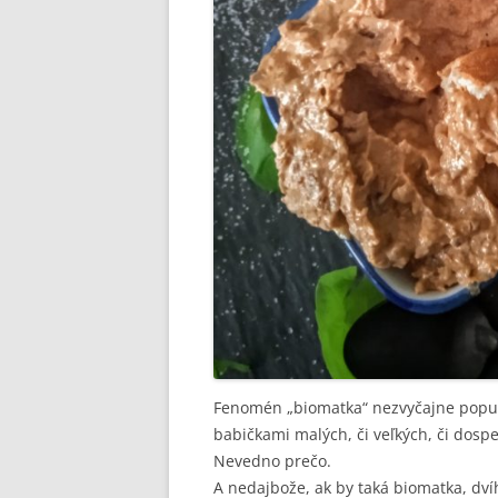
Fenomén „biomatka“ nezvyčajne popudz
babičkami malých, či veľkých, či dospe
Nevedno prečo.
A nedajbože, ak by taká biomatka, dvíh