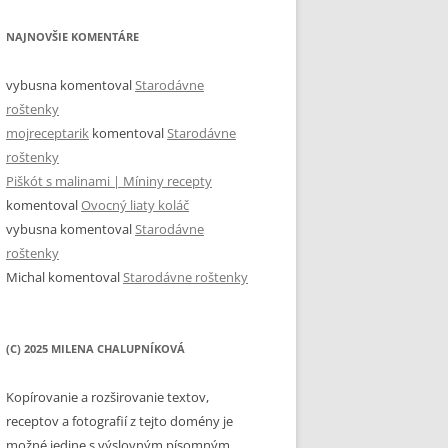
NAJNOVŠIE KOMENTÁRE
vybusna
komentoval
Starodávne
roštenky
mojreceptarik
komentoval
Starodávne
roštenky
Piškót s malinami | Míniny recepty
komentoval
Ovocný liaty koláč
vybusna
komentoval
Starodávne
roštenky
Michal
komentoval
Starodávne roštenky
(C) 2025 MILENA CHALUPNÍKOVÁ
Kopírovanie a rozširovanie textov,
receptov a fotografií z tejto domény je
možné jedine s výslovným písomným