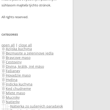
súhlasom majiteľa týchto stránok.
All rights reserved.
CATEGORIES
open all
|
close all
Azijska kuchyna
Bezmasite a zeleninove jedla
Bravcove maso
Cestoviny
Divina, králik, iné mäso
Fašiangy
Hovadzie maso
Hydina
Indicka kuchyna
Ked chudneme
Mlete maso
Mucniky
Natierky
Nátierka zo sušených paradajok v oleji