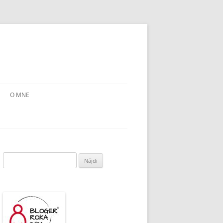
O MNE
Hľadať: