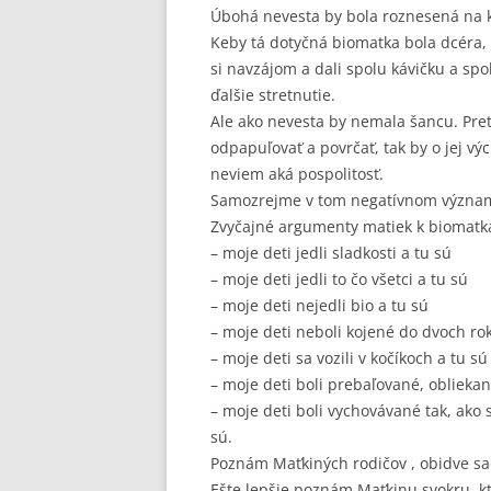
Úbohá nevesta by bola roznesená na 
Keby tá dotyčná biomatka bola dcéra,
si navzájom a dali spolu kávičku a spo
ďalšie stretnutie.
Ale ako nevesta by nemala šancu. Pret
odpapuľovať a povrčať, tak by o jej vý
neviem aká pospolitosť.
Samozrejme v tom negatívnom význa
Zvyčajné argumenty matiek k biomatk
– moje deti jedli sladkosti a tu sú
– moje deti jedli to čo všetci a tu sú
– moje deti nejedli bio a tu sú
– moje deti neboli kojené do dvoch rok
– moje deti sa vozili v kočíkoch a tu sú
– moje deti boli prebaľované, obliekan
– moje deti boli vychovávané tak, ako s
sú.
Poznám Maťkiných rodičov , obidve sad
Ešte lepšie poznám Maťkinu svokru, kt