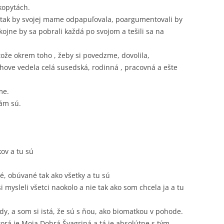
kopytách.
 tak by svojej mame odpapuľovala, poargumentovali by
kojne by sa pobrali každá po svojom a tešili sa na
ože okrem toho , žeby si povedzme, dovolila,
chove vedela celá susedská, rodinná , pracovná a ešte
me.
ám sú.
ov a tu sú
é, obúvané tak ako všetky a tu sú
i mysleli všetci naokolo a nie tak ako som chcela ja a tu
y, a som si istá, že sú s ňou, ako biomatkou v pohode.
orá je Moja Dobrá Švagriná a tá je absolútne s tým