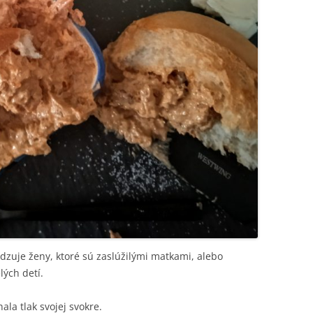
uje ženy, ktoré sú zaslúžilými matkami, alebo
lých detí.
ala tlak svojej svokre.