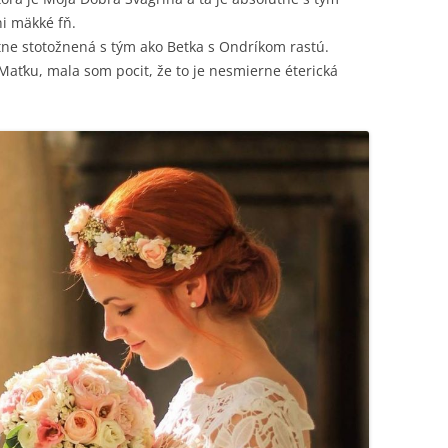
i mäkké fň.
tne stotožnená s tým ako Betka s Ondríkom rastú.
aťku, mala som pocit, že to je nesmierne éterická