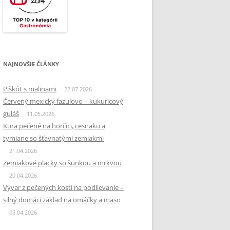
NAJNOVŠIE ČLÁNKY
Piškót s malinami
22.07.2026
Červený mexický fazuľovo – kukuricový
guláš
11.05.2026
Kura pečené na horčici, cesnaku a
tymiane so šťavnatými zemiakmi
21.04.2026
Zemiakové placky so šunkou a mrkvou
20.04.2026
Vývar z pečených kostí na podlievanie –
silný domáci základ na omáčky a mäso
05.04.2026