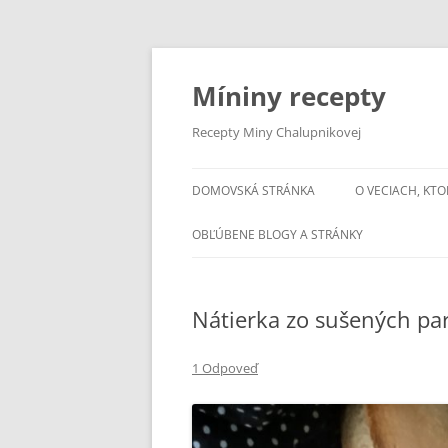
Preskočiť
na
obsah
Míniny recepty
Recepty Miny Chalupnikovej
DOMOVSKÁ STRÁNKA
O VECIACH, KTO
OBĽÚBENE BLOGY A STRÁNKY
Nátierka zo sušených par
1 Odpoveď