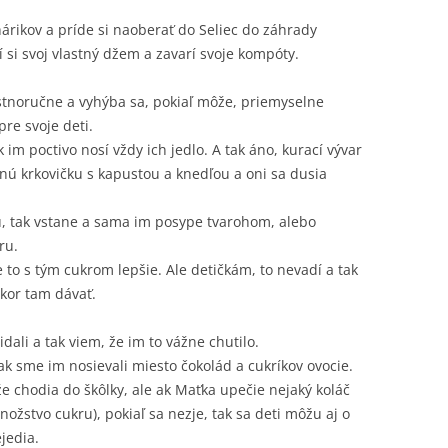
hárikov a príde si naoberať do Seliec do záhrady
í si svoj vlastný džem a zavarí svoje kompóty.
lastnoručne a vyhýba sa, pokiaľ môže, priemyselne
re svoje deti.
 im poctivo nosí vždy ich jedlo. A tak áno, kurací vývar
nú krkovičku s kapustou a knedľou a oni sa dusia
, tak vstane a sama im posype tvarohom, alebo
ru.
e to s tým cukrom lepšie. Ale detičkám, to nevadí a tak
kor tam dávať.
idali a tak viem, že im to vážne chutilo.
ak sme im nosievali miesto čokolád a cukríkov ovocie.
e chodia do škôlky, ale ak Maťka upečie nejaký koláč
žstvo cukru), pokiaľ sa nezje, tak sa deti môžu aj o
jedia.