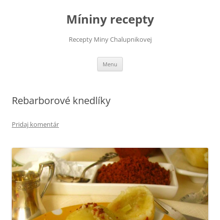
Preskočiť
na
Míniny recepty
obsah
Recepty Miny Chalupnikovej
Menu
Rebarborové knedlíky
Pridaj komentár