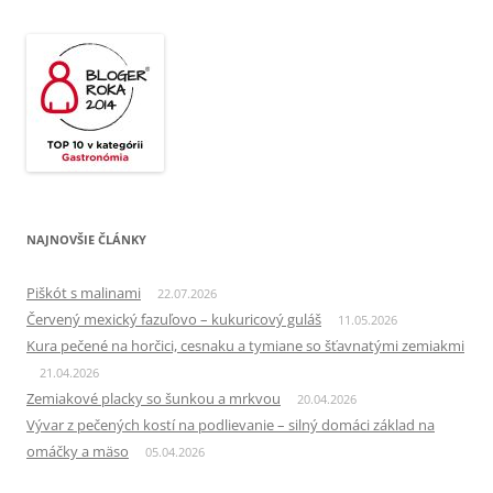
NAJNOVŠIE ČLÁNKY
Piškót s malinami
22.07.2026
Červený mexický fazuľovo – kukuricový guláš
11.05.2026
Kura pečené na horčici, cesnaku a tymiane so šťavnatými zemiakmi
21.04.2026
Zemiakové placky so šunkou a mrkvou
20.04.2026
Vývar z pečených kostí na podlievanie – silný domáci základ na
omáčky a mäso
05.04.2026