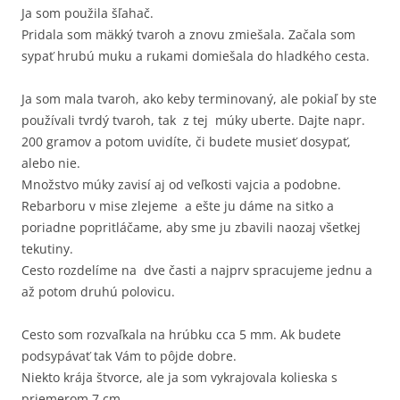
Ja som použila šľahač.
Pridala som mäkký tvaroh a znovu zmiešala. Začala som
sypať hrubú muku a rukami domiešala do hladkého cesta.
Ja som mala tvaroh, ako keby terminovaný, ale pokiaľ by ste
používali tvrdý tvaroh, tak z tej múky uberte. Dajte napr.
200 gramov a potom uvidíte, či budete musieť dosypať,
alebo nie.
Množstvo múky zavisí aj od veľkosti vajcia a podobne.
Rebarboru v mise zlejeme a ešte ju dáme na sitko a
poriadne popritláčame, aby sme ju zbavili naozaj všetkej
tekutiny.
Cesto rozdelíme na dve časti a najprv spracujeme jednu a
až potom druhú polovicu.
Cesto som rozvaľkala na hrúbku cca 5 mm. Ak budete
podsypávať tak Vám to pôjde dobre.
Niekto krája štvorce, ale ja som vykrajovala kolieska s
priemerom 7 cm.