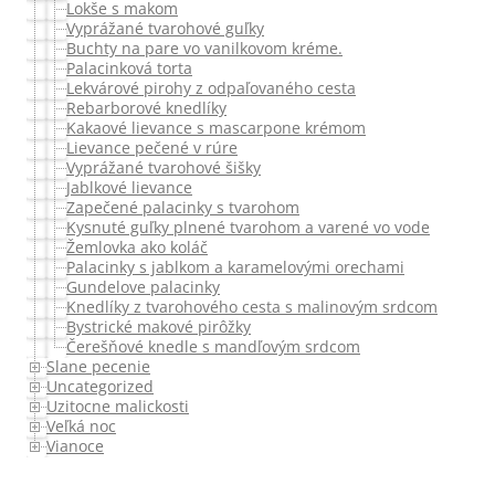
Lokše s makom
Vyprážané tvarohové guľky
Buchty na pare vo vanilkovom kréme.
Palacinková torta
Lekvárové pirohy z odpaľovaného cesta
Rebarborové knedlíky
Kakaové lievance s mascarpone krémom
Lievance pečené v rúre
Vyprážané tvarohové šišky
Jablkové lievance
Zapečené palacinky s tvarohom
Kysnuté guľky plnené tvarohom a varené vo vode
Žemlovka ako koláč
Palacinky s jablkom a karamelovými orechami
Gundelove palacinky
Knedlíky z tvarohového cesta s malinovým srdcom
Bystrické makové pirôžky
Čerešňové knedle s mandľovým srdcom
Slane pecenie
Uncategorized
Uzitocne malickosti
Veľká noc
Vianoce