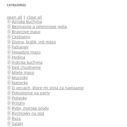
CATEGORIES
open all
|
close all
Azijska kuchyna
Bezmasite a zeleninove jedla
Bravcove maso
Cestoviny
Divina, králik, iné mäso
Fašiangy
Hovadzie maso
Hydina
Indicka kuchyna
Ked chudneme
Mlete maso
Mucniky
Natierky
O veciach, ktore mi stoja za napisanie
Pohostenie na party
Polievky
Prilohy
Ryby, morske plody
Rychlovky na stol
Ryza
Salaty