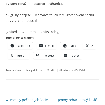
by som opražila nasucho strúhanku.
Ak guľky nezjete , uchovávajte ich v mikrotenovom sáčku,
aby z vrchu neoschli.
(Visited 1 329 times, 1 visits today)
Zdieľaj tento článok:
Facebook
E-mail
Tlačiť
X
Tumblr
Pinterest
Pocket
Tento záznam bol pridaný do
Sladke jedla
dňa
14.05.2014
.
Navigácia
←
Pomaly pečené jahňacie
Jemný rebarborový koláč s