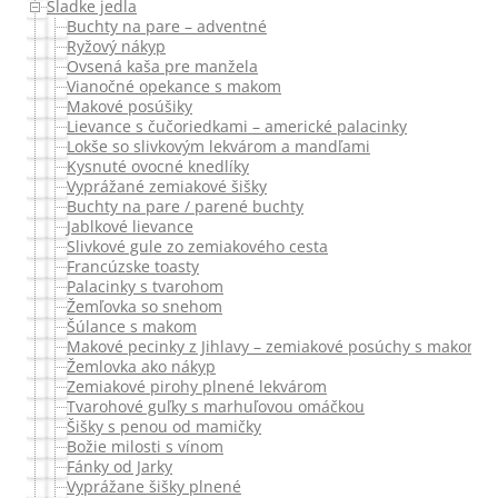
Sladke jedla
Buchty na pare – adventné
Ryžový nákyp
Ovsená kaša pre manžela
Vianočné opekance s makom
Makové posúšiky
Lievance s čučoriedkami – americké palacinky
Lokše so slivkovým lekvárom a mandľami
Kysnuté ovocné knedlíky
Vyprážané zemiakové šišky
Buchty na pare / parené buchty
Jablkové lievance
Slivkové gule zo zemiakového cesta
Francúzske toasty
Palacinky s tvarohom
Žemľovka so snehom
Šúlance s makom
Makové pecinky z Jihlavy – zemiakové posúchy s makom
Žemlovka ako nákyp
Zemiakové pirohy plnené lekvárom
Tvarohové guľky s marhuľovou omáčkou
Šišky s penou od mamičky
Božie milosti s vínom
Fánky od Jarky
Vyprážane šišky plnené