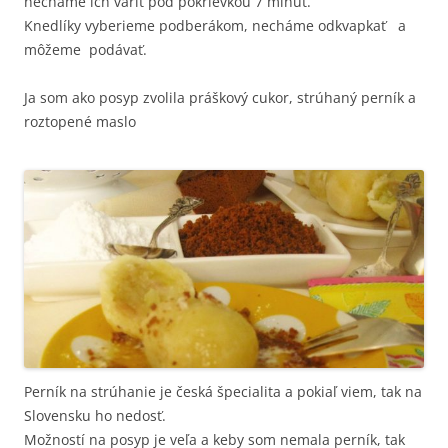
necháme ich variť pod pokrievkou 7 minút.
Knedlíky vyberieme podberákom, necháme odkvapkať a
môžeme podávať.
Ja som ako posyp zvolila práškový cukor, strúhaný perník a
roztopené maslo
Perník na strúhanie je česká špecialita a pokiaľ viem, tak na
Slovensku ho nedosť.
Možností na posyp je veľa a keby som nemala perník, tak