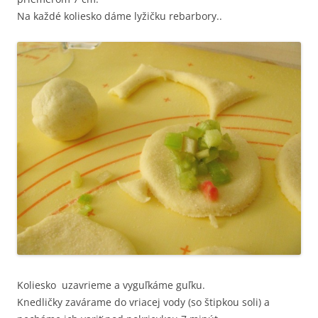
Na každé koliesko dáme lyžičku rebarbory..
Koliesko uzavrieme a vyguľkáme guľku.
Knedličky zavárame do vriacej vody (so štipkou soli) a