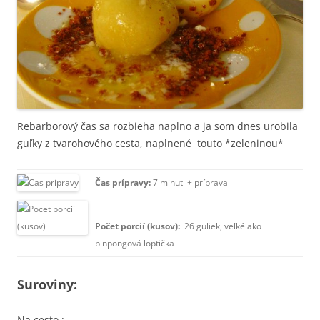
Rebarborový čas sa rozbieha naplno a ja som dnes urobila
guľky z tvarohového cesta, naplnené touto *zeleninou*
Čas prípravy:
7 minut + príprava
Počet porcií (kusov):
26 guliek, veľké ako
pinpongová loptička
Suroviny:
Na cesto :