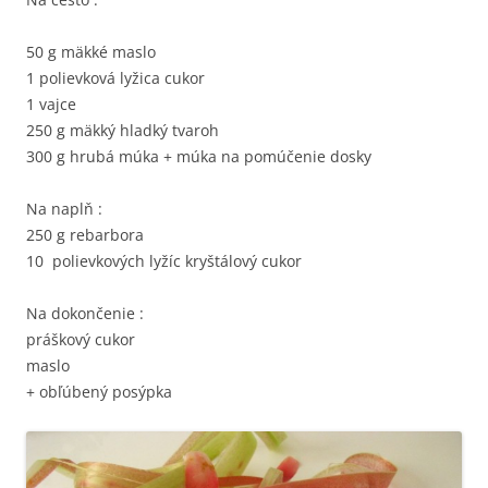
50 g mäkké maslo
1 polievková lyžica cukor
1 vajce
250 g mäkký hladký tvaroh
300 g hrubá múka + múka na pomúčenie dosky
Na naplň :
250 g rebarbora
10 polievkových lyžíc kryštálový cukor
Na dokončenie :
práškový cukor
maslo
+ obľúbený posýpka