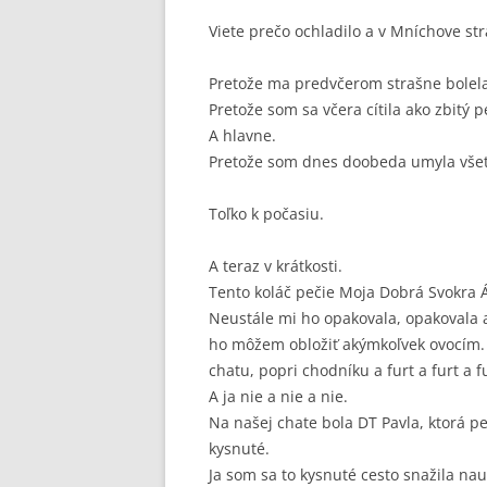
Viete prečo ochladilo a v Mníchove str
Pretože ma predvčerom strašne bolela
Pretože som sa včera cítila ako zbitý p
A hlavne.
Pretože som dnes doobeda umyla všet
Toľko k počasiu.
A teraz v krátkosti.
Tento koláč pečie Moja Dobrá Svokra Á
Neustále mi ho opakovala, opakovala a
ho môžem obložiť akýmkoľvek ovocím. 
chatu, popri chodníku a furt a furt a fu
A ja nie a nie a nie.
Na našej chate bola DT Pavla, ktorá pe
kysnuté.
Ja som sa to kysnuté cesto snažila nau