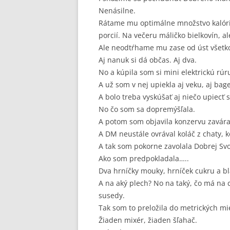
Nenásilne.
Rátame mu optimálne množstvo kalóri
porcií. Na večeru máličko bielkovín, al
Ale neodtŕhame mu zase od úst všetko
Aj nanuk si dá občas. Aj dva.
No a kúpila som si mini elektrickú rúr
A už som v nej upiekla aj veku, aj bage
A bolo treba vyskúšať aj niečo upiecť 
No čo som sa dopremýšľala.
A potom som objavila konzervu zavára
A DM neustále ovrával koláč z chaty, k
A tak som pokorne zavolala Dobrej Svo
Ako som predpokladala…..
Dva hrníčky mouky, hrníček cukru a bl
A na aký plech? No na taký, čo má na 
susedy.
Tak som to preložila do metrických mie
Žiaden mixér, žiaden šľahač.