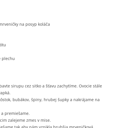
 mrveničky na posyp koláča
ótu
e plechu
avte sirupu cez sitko a šťavu zachytíme. Ovocie stále
vapká.
kôstok, bubákov, špiny, hrubej šupky a nakrájame na
y a premiešame.
cim zalejeme zmes v mise.
iešame tak aby nám vznikla hrubšia mrveničková