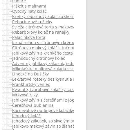
Pohare
Piškót s malinami
Ovocný liaty koláč
Krehký rebarbový koláč zo škoricových slimáčikov
Rebarborové rožteky
Svieža citrónová torta s makovo-mandľovým korpusom
Rebarborový koláč na raňajky
Palacinková torta
Jarná roláda s citrónovým krémom
Citrónovo makový koláč s tučnou kyslou smotanou – créme f
Jablkový závin z krehkého cesta – recept z Južného Tirolska
Jednoduchý citrónový koláč
Adventný jablkový zákusok, jednoduchý
Mikulášska malinová roláda s vanilkovým krémom
Linecké na Dušičky
Lekvárové rožteky bez kysnutia a bez prášku do pečiva
Frankfurtský veniec
Kysnuté, tvarohové koláčiky so slivkovým lekvárom a mrveni
Mrkvové rezy
Jablkový závin s čerešňami z jogurtového cesta
Čerešňová bublanina
Karnevalové pudingové koláčiky z Talianska.
Jahodový koláč
Jahodový zákusok, so skvelým tvarohovým krémom
Jablkovo-makový závin zo šľahačkového cesta.