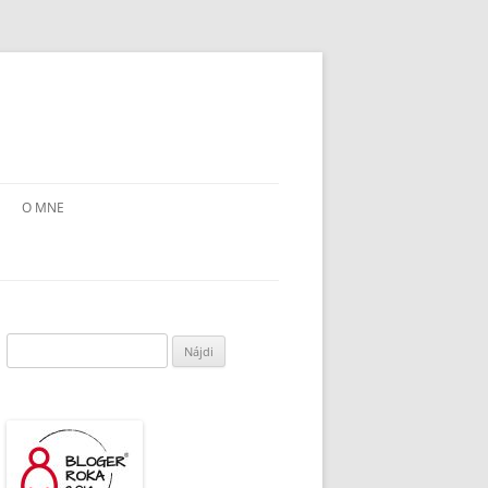
O MNE
Hľadať: