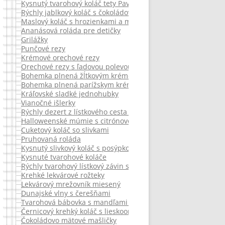
Kysnutý tvarohový koláč tety Pavly – Loucký koláč
Rýchly jablkový koláč s čokoládovou polevou ganache
Maslový koláč s hrozienkami a mandľami na raňajky.
Ananásová roláda pre detičky
Grilážky
Punčové rezy
Krémové orechové rezy
Orechové rezy s ľadovou polevou – ľadovky
Bohemka plnená žĺtkovým krémom
Bohemka plnená parížskym krémom
Kráľovské sladké jednohubky
Vianočné išlerky
Rýchly dezert z lístkového cesta s ľahkou chuťou Piña colády
Halloweenské múmie s citrónovou chuťou
Cuketový koláč so slivkami
Pruhovaná roláda
Kysnutý slivkový koláč s posýpkou
Kysnuté tvarohové koláče
Rýchly tvarohový lístkový závin s ovocím
Krehké lekvárové rožteky
Lekvárový mrežovník miesený
Dunajské vlny s čerešňami
Tvarohová bábovka s mandľami a čerešnami s citrónovou v
Černicový krehký koláč s lieskoorieškovým posypom
Čokoládovo mätové mašličky