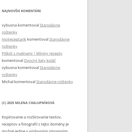
NAJNOVŠIE KOMENTÁRE
vybusna
komentoval
Starodávne
roštenky
mojreceptarik
komentoval
Starodávne
roštenky
Piškót s malinami | Míniny recepty
komentoval
Ovocný liaty koláč
vybusna
komentoval
Starodávne
roštenky
Michal
komentoval
Starodávne roštenky
(C) 2025 MILENA CHALUPNÍKOVÁ
Kopírovanie a rozširovanie textov,
receptov a fotografií z tejto domény je
možné jedine s výslovným písomným