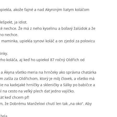
upiekla, akože fajné a nad Akyniným liatym koláčom
špekt, ja idiot.
é nechce. Že má z neho kyselinu a boľavý žalúdok a že
 ho nechce.
a maminka, upiekla synovi koláč a on zjedol za polovicu
inky.
ého koláča, aj keď ho upiekol 87 ročný Oldřich od
t a Ákyna všetko meria na hrnčeky ako správna chatárka
om zašla za Oldřichom, ktorý je môj človek, a všetko má
e na kadejaké hrníčky a skleničky a šálky po babičce a
 na cesto na veľký plech dať jedno vajíčko.
 päť keď chcem pf!
som, že Dobrému Manželovi chutí len tak „na oko“. Aby
žela.