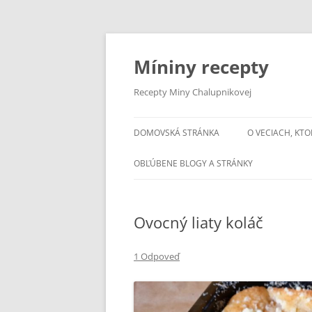
Preskočiť
na
obsah
Míniny recepty
Recepty Miny Chalupnikovej
DOMOVSKÁ STRÁNKA
O VECIACH, KTO
OBĽÚBENE BLOGY A STRÁNKY
Ovocný liaty koláč
1 Odpoveď