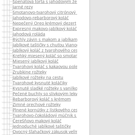
Špenátová torta s jahodovým želé
Jarné rezy
Smotanovo-tvarohový citrónový koláč
Jahodovo-rebarborový koláč
Nepečený Oreo krémový dezert
Expresný makovo-jablkový koláč
Jahodová roláda
Rýchly závin s makom a jablkami
Jablkové taštičky s chuťou Vianoc
Jablkový koláč z tvarohového cesta – dokonalý
Krehký miesený koláč so smotanovou plnkou.
Miesený jablkový koláč
Tvarohový koláč s kakaovou polevou ganache
Zrubkine rožteky
Jablkové rožteky na cestu
Tvarohové kysnuté koláčiky
Kysnuté sladké rožteky s vanilkovým krémom
Pečené buchty so slivkovým lekvárom
Rebarborový koláč s krémom
Zimné orechové rožteky
Plnené kornútky z lístkového cesta
Tvarohovo-čokoládový múčnik s jahodami
Čerešňovo makový koláč
Jednoduché jablkové taštičky
Ovocný šľahačkový zákusok veľmi rýchly