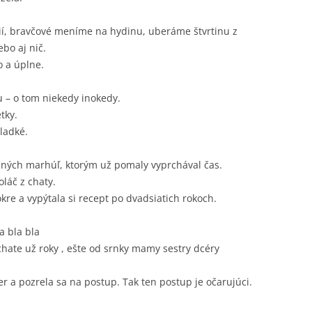
í, bravčové meníme na hydinu, uberáme štvrtinu z
ebo aj nič.
 a úplne.
u – o tom niekedy inokedy.
tky.
sladké.
ných marhúľ, ktorým už pomaly vyprchával čas.
oláč z chaty.
kre a vypýtala si recept po dvadsiatich rokoch.
a bla bla
chate už roky , ešte od srnky mamy sestry dcéry
r a pozrela sa na postup. Tak ten postup je očarujúci.