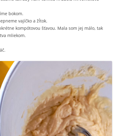
žíme bokom.
lepneme vajíčko a žĺtok.
nkrétne kompótovou šťavou. Mala som jej málo, tak
tva mliekom.
áč.