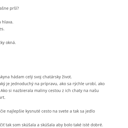
ašne prší?
 hlava.
es.
ky okná.
kyna hádam celý svoj chatársky život.
ký je jednoduchý na prípravu, ako sa rýchle urobí, ako
Ako si nazbierala maliny cestou z ich chaty na našu
rt.
čie najlepšie kysnuté cesto na svete a tak sa jedlo
čiť tak som skúšala a skúšala aby bolo také isté dobré.