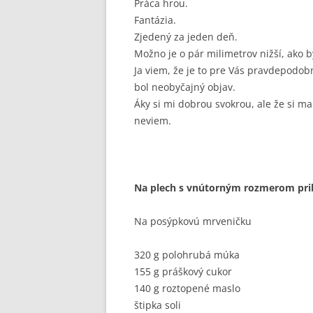
Práca hrou.
Fantázia.
Zjedený za jeden deň.
Možno je o pár milimetrov nižší, ako 
Ja viem, že je to pre Vás pravdepodo
bol neobyčajný objav.
Áky si mi dobrou svokrou, ale že si m
neviem.
Na plech s vnútorným rozmerom pri
Na posýpkovú mrveničku
320 g polohrubá múka
155 g práškový cukor
140 g roztopené maslo
štipka soli