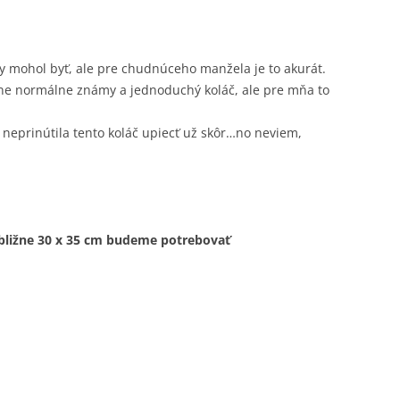
by mohol byť, ale pre chudnúceho manžela je to akurát.
bne normálne známy a jednoduchý koláč, ale pre mňa to
a neprinútila tento koláč upiecť už skôr…no neviem,
bližne 30 x 35 cm budeme potrebovať