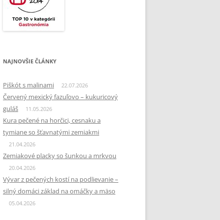
NAJNOVŠIE ČLÁNKY
Piškót s malinami
22.07.2026
Červený mexický fazuľovo – kukuricový
guláš
11.05.2026
Kura pečené na horčici, cesnaku a
tymiane so šťavnatými zemiakmi
21.04.2026
Zemiakové placky so šunkou a mrkvou
20.04.2026
Vývar z pečených kostí na podlievanie –
silný domáci základ na omáčky a mäso
05.04.2026