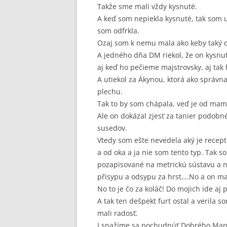
Takže sme mali vždy kysnuté.
A keď som nepiekla kysnuté, tak som 
som odfrkla.
Ozaj som k nemu mala ako keby taký de
A jedného dňa DM riekol, že on kysnut
aj keď ho pečieme majstrovsky, aj tak
A utiekol za Ákynou, ktorá ako správn
plechu.
Tak to by som chápala, veď je od mam
Ale on dokázal zjesť za tanier podobn
susedov.
Vtedy som ešte nevedela aký je recep
a od oka a ja nie som tento typ. Tak s
pozapisované na metrickú sústavu a ni
přisypu a odsypu za hrst….No a on mal
No to je čo za koláč! Do mojich ide aj
A tak ten dešpekt furt ostal a verila 
mali radosť.
I snažíme sa pochudnúť Dobrého Man