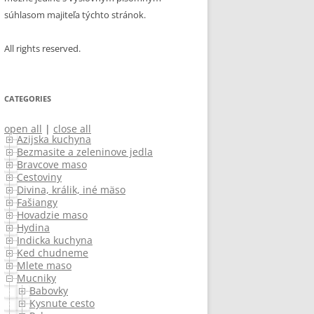
súhlasom majiteľa týchto stránok.
All rights reserved.
CATEGORIES
open all
|
close all
Azijska kuchyna
Bezmasite a zeleninove jedla
Bravcove maso
Cestoviny
Divina, králik, iné mäso
Fašiangy
Hovadzie maso
Hydina
Indicka kuchyna
Ked chudneme
Mlete maso
Mucniky
Babovky
Kysnute cesto