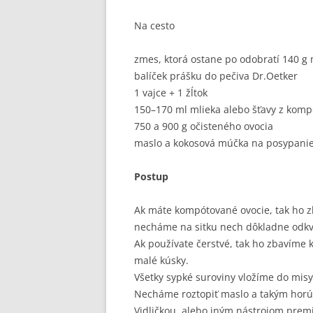
Na cesto
zmes, ktorá ostane po odobratí 140 g
balíček prášku do pečiva Dr.Oetker
1 vajce + 1 žĺtok
150–170 ml mlieka alebo šťavy z komp
750 a 900 g očisteného ovocia
maslo a kokosová múčka na posypani
Postup
Ak máte kompótované ovocie, tak ho zb
necháme na sitku nech dôkladne odk
Ak používate čerstvé, tak ho zbavíme 
malé kúsky.
Všetky sypké suroviny vložíme do mis
Necháme roztopiť maslo a takým horú
Vidličkou, alebo iným nástrojom prem