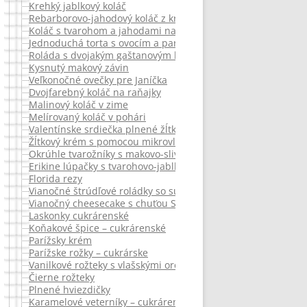
Krehký jablkový koláč
Rebarborovo-jahodový koláč z krehkého nesladkeho cesta
Koláč s tvarohom a jahodami na sobotu
Jednoduchá torta s ovocím a parížskou šľahačkou
Roláda s dvojakým gaštanovým krémom
Kysnutý makový závin
Veľkonočné ovečky pre Janíčka
Dvojfarebný koláč na raňajky
Malinový koláč v zime
Melírovaný koláč v pohári
Valentínske srdiečka plnené žĺtkovým krémom
Žĺtkový krém s pomocou mikrovlnky
Okrúhle tvarožníky s makovo-slivkovou chuťou
Erikine lúpačky s tvarohovo-jablkovou plnkou od Niginy
Florida rezy
Vianočné štrúdľové roládky so sušenými slivkami
Vianočný cheesecake s chuťou Spekulatius
Laskonky cukrárenské
Koňakové špice – cukrárenské
Parížsky krém
Parížske rožky – cukrárske
Vanilkové rožteky s vlašskými orechami od Tamaminky.
Čierne rožteky
Plnené hviezdičky
Karamelové veterníky – cukrárenské