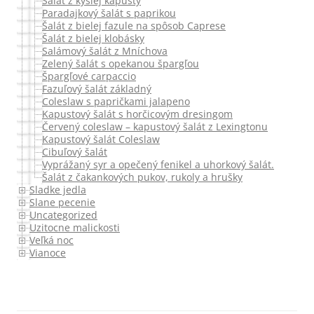
Šalát z kyslej kapusty
Paradajkový šalát s paprikou
Šalát z bielej fazule na spôsob Caprese
Šalát z bielej klobásky
Salámový šalát z Mníchova
Zelený šalát s opekanou špargľou
Špargľové carpaccio
Fazuľový šalát základný
Coleslaw s papričkami jalapeno
Kapustový šalát s horčicovým dresingom
Červený coleslaw – kapustový šalát z Lexingtonu
Kapustový šalát Coleslaw
Cibuľový šalát
Vyprážaný syr a opečený fenikel a uhorkový šalát.
Šalát z čakankových pukov, rukoly a hrušky
Sladke jedla
Slane pecenie
Uncategorized
Uzitocne malickosti
Veľká noc
Vianoce