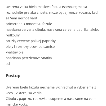
Uvarena velka biela maslova fazula (samozrejme sa
rozhodnite pre aku chcete, moze byt aj konzervovana, ked
sa Vam nechce varit
primerane k mnozstvu fazule
nasekana cervena cibula, nasekana cervena paprika, alebo
redkovky
pruzky cervene palivej papricky
biely hroznovy ocov, balsamico
kvalitny olej
nasekana petrzlenova vnatka
sol
Postup
Uvarenu bielu fazulu nechame vychladnut a vyberieme z
vody , v ktorej sa varila.
Cibulu , papriku, redkovku osupeme a nasekame na velmi
malicke kocky.