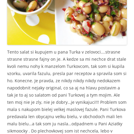
Tento salat si kupujem u pana Turka v zelovoci….strasne
strasne strasne fajny on je. A kedze sa mi nechce drat stale
kvoli nemu nohy k manzelom Turkovcom, tak som si kupila
vzorku, uvarila fazulu, presla par receptov a spravila som si
ho. Konecne. Je pravda, ze nikdy nikdy nikdy nedokazem
napodobnit nejaky original, co sa aj na hlavu postavim a
tak je to aj so salatom od pani Turkovej a tym mojim. Ale
ten moj nie je zly, nie je dobry…je vynikajuci!!! Problem som
mala s nakupom bielej velkej maslovej fazule. Pani Turkova
predavala len obycajnu velku bielu, v obchodoch mali len
malu bielu…a tak som ju nasla…odpadnem u Pani Aziatky
sikmoocky . Do plechovkovej som ist nechcela, lebo v