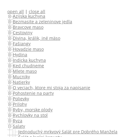
open all
|
close all
Azijska kuchyna
Bezmasite a zeleninove jedla
Bravcove maso
Cestoviny
Divina, králik, iné mäso
Fašiangy
Hovadzie maso
Hydina
Indicka kuchyna
Ked chudneme
Mlete maso
Mucniky
Natierky
O veciach, ktore mi stoja za napisanie
Pohostenie na party
Polievky
Prilohy
Ryby, morske plody
Rychlovky na stol
Ryza
Salaty
Jednoduchý mrkvový šalát pre Dobrého Manžela