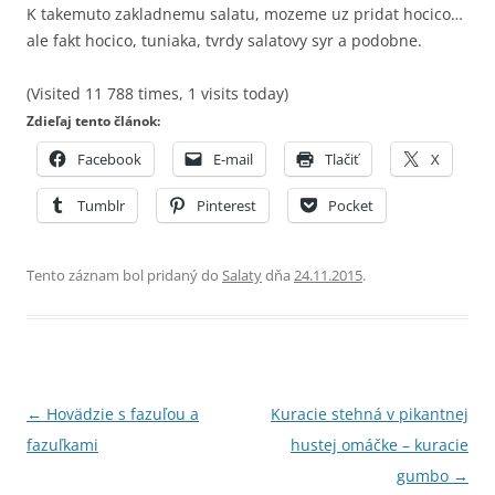
K takemuto zakladnemu salatu, mozeme uz pridat hocico…
ale fakt hocico, tuniaka, tvrdy salatovy syr a podobne.
(Visited 11 788 times, 1 visits today)
Zdieľaj tento článok:
Facebook
E-mail
Tlačiť
X
Tumblr
Pinterest
Pocket
Tento záznam bol pridaný do
Salaty
dňa
24.11.2015
.
Navigácia
←
Hovädzie s fazuľou a
Kuracie stehná v pikantnej
článkami
fazuľkami
hustej omáčke – kuracie
gumbo
→