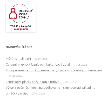
NAJNOVŠIE ČLÁNKY
Piškót s malinami
22.07.2026
Červený mexický fazuľovo – kukuricový guláš
11.05.2026
Kura pečené na horčici, cesnaku a tymiane so šťavnatými zemiakmi
21.04.2026
Zemiakové placky so šunkou a mrkvou
20.04.2026
Vývar z pečených kostí na podlievanie – silný domáci základ na
omáčky a mäso
05.04.2026