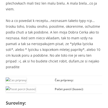
plechovkach mali tiez len malu bielu. A mala biela…co ja
viem.
No a co povedat k receptu…neznasam taketo typy rcp…
trosku toho, trosku onoho, posolime, okorenime, ochutime
podla chuti a tak podobne. A len moja Dobra Cerka ako to
neznasa. Ked sem nieco vkladam, tak to mam vzdy na
pamati a tak sa nerozpakujem pisat, ze *plytka lyzicka
soli*, alebo * lyzicku s kopcekom mletej papriky*, alebo 10
cm kusok poru a podobne. No ale toto nie je veru ten
pripad :-(, ak si ho budete chciet robit, dufam,ze si nejako
poradite
Čas prípravy:
Počet porcií (kusov):
Suroviny: