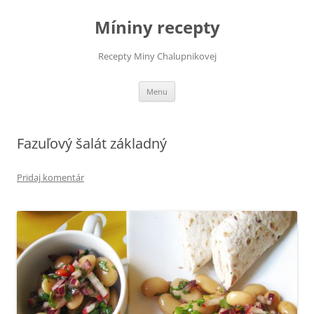
Preskočiť
na
Míniny recepty
obsah
Recepty Miny Chalupnikovej
Menu
Fazuľový šalát základný
Pridaj komentár