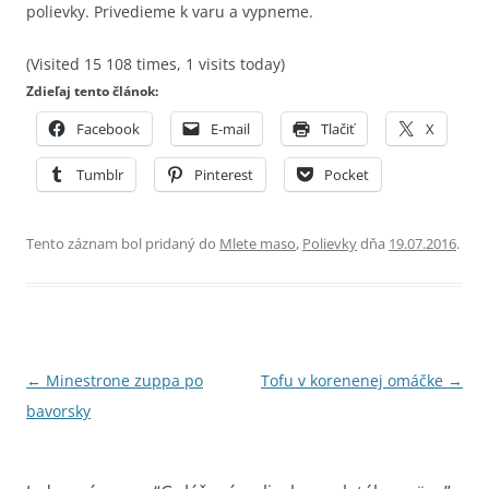
polievky. Privedieme k varu a vypneme.
(Visited 15 108 times, 1 visits today)
Zdieľaj tento článok:
Facebook
E-mail
Tlačiť
X
Tumblr
Pinterest
Pocket
Tento záznam bol pridaný do
Mlete maso
,
Polievky
dňa
19.07.2016
.
Navigácia
←
Minestrone zuppa po
Tofu v korenenej omáčke
→
článkami
bavorsky