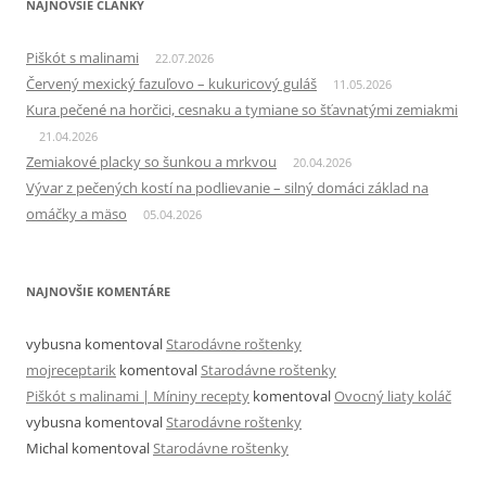
NAJNOVŠIE ČLÁNKY
Piškót s malinami
22.07.2026
Červený mexický fazuľovo – kukuricový guláš
11.05.2026
Kura pečené na horčici, cesnaku a tymiane so šťavnatými zemiakmi
21.04.2026
Zemiakové placky so šunkou a mrkvou
20.04.2026
Vývar z pečených kostí na podlievanie – silný domáci základ na
omáčky a mäso
05.04.2026
NAJNOVŠIE KOMENTÁRE
vybusna
komentoval
Starodávne roštenky
mojreceptarik
komentoval
Starodávne roštenky
Piškót s malinami | Míniny recepty
komentoval
Ovocný liaty koláč
vybusna
komentoval
Starodávne roštenky
Michal
komentoval
Starodávne roštenky