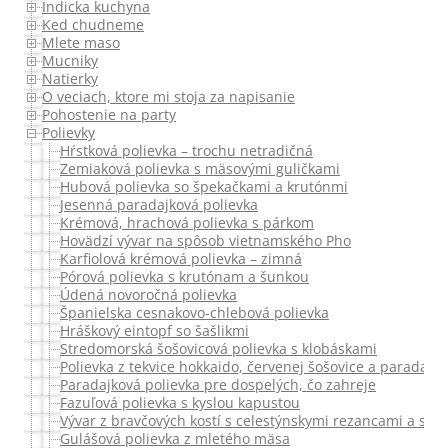
Indicka kuchyna
Ked chudneme
Mlete maso
Mucniky
Natierky
O veciach, ktore mi stoja za napisanie
Pohostenie na party
Polievky
Hŕstková polievka – trochu netradičná
Zemiaková polievka s mäsovými guličkami
Hubová polievka so špekačkami a krutónmi
Jesenná paradajková polievka
Krémová, hrachová polievka s párkom
Hovädzí vývar na spôsob vietnamského Pho
Karfiolová krémová polievka – zimná
Pórová polievka s krutónam a šunkou
Údená novoročná polievka
Španielska cesnakovo-chlebová polievka
Hráškový eintopf so šašlikmi
Stredomorská šošovicová polievka s klobáskami
Polievka z tekvice hokkaido, červenej šošovice a paradajok
Paradajková polievka pre dospelých, čo zahreje
Fazuľová polievka s kyslou kapustou
Vývar z bravčových kostí s celestýnskymi rezancami a sa
Gulášová polievka z mletého mäsa