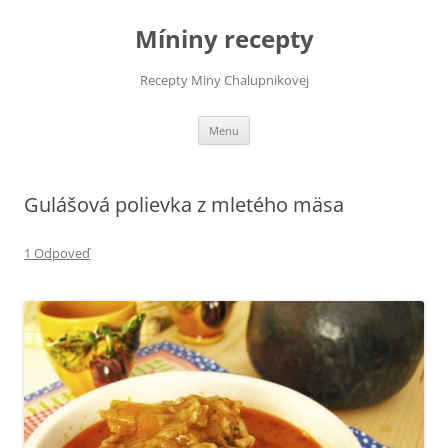
Preskočiť
na
Míniny recepty
obsah
Recepty Miny Chalupnikovej
Menu
Gulášová polievka z mletého mäsa
1 Odpoveď