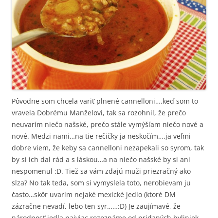
Pôvodne som chcela variť plnené cannelloni….keď som to
vravela Dobrému Manželovi, tak sa rozohnil, že prečo
neuvarím niečo našské, prečo stále vymýšľam niečo nové a
nové. Medzi nami…na tie rečičky ja neskočím….ja veľmi
dobre viem, že keby sa cannelloni nezapekali so syrom, tak
by si ich dal rád a s láskou…a na niečo našské by si ani
nespomenul :D. Tiež sa vám zdajú muži priezračný ako
slza? No tak teda, som si vymyslela toto, nerobievam ju
často…skôr uvarím nejaké mexické jedlo (ktoré DM
zázračne nevadí, lebo ten syr……:D) Je zaujímavé, že
národnosť jedla najviac rozoznáme od pridaných byliniek.