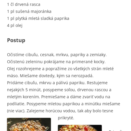
1 čl drvená rasca
1 pl sušená majoránka
1 pl plytká mletá sladká paprika
4 pl olej
Postup
Očistíme cibuľu, cesnak, mrkvu, papriky a zemiaky.
Očistenú zeleninu pokrájame na primerané kocky.
Olej rozohrejeme a popražíme zo všetkých strán mleté
mäso. Miešame dovtedy, kým sa nerozpadá.
Pridáme cibuľu, mkrvu a pálivú papriku. Restujeme
nejakých 5 minút, posypeme soľou, drvenou rascou a
mletým korením. Premiešame a dáme zvariť vodu na
podliatie. Posypeme mletou paprikou a minútku miešame
(nie viac). Zalejeme horúcou vodou, tak aby bolo tesne
prikryté.