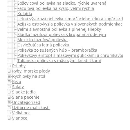
Šošovicová polievka na sladko, rýchle uvarená
Fazuľová polievka na kyslo, veľmi rýchla
Kulajda
Letná vývarová polievka z morčacieho krku a zopár srdieč
Azijska ostro-kysla polievka v slovenskych podmienkach
Veľmi slávnostná polievka z plnenej sliepky
Sladká fazuľová polievka s krúpami a údeným
Mexická fazuľová polievka
Osviežujúca letná polievka
Polievka zo sušených húb – bramboračka
Polievkový eintopf s mäsovými guličkami a chrumkavou ci
Talianska polievka s mäsovými knedličkami
Prilohy
Ryby, morske plody
Rychlovky na stol
Ryza
Salaty
Sladke jedla
Slane pecenie
Uncategorized
Uzitocne malickosti
Veľká noc
Vianoce