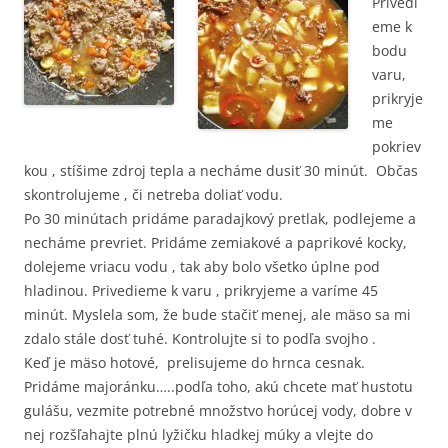
Privedi
eme k
bodu
varu,
prikryje
me
pokriev
kou , stíšime zdroj tepla a necháme dusiť 30 minút. Občas
skontrolujeme , či netreba doliať vodu.
Po 30 minútach pridáme paradajkový pretlak, podlejeme a
necháme prevriet. Pridáme zemiakové a paprikové kocky,
dolejeme vriacu vodu , tak aby bolo všetko úplne pod
hladinou. Privedieme k varu , prikryjeme a varíme 45
minút. Myslela som, že bude stačiť menej, ale mäso sa mi
zdalo stále dosť tuhé. Kontrolujte si to podľa svojho .
Keď je mäso hotové, prelisujeme do hrnca cesnak.
Pridáme majoránku…..podľa toho, akú chcete mať hustotu
gulášu, vezmite potrebné množstvo horúcej vody, dobre v
nej rozšľahajte plnú lyžičku hladkej múky a vlejte do