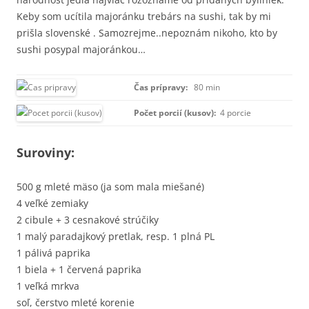
Keby som ucítila majoránku trebárs na sushi, tak by mi
prišla slovenské . Samozrejme..nepoznám nikoho, kto by
sushi posypal majoránkou…
Čas prípravy:
80 min
Počet porcií (kusov):
4 porcie
Suroviny:
500 g mleté mäso (ja som mala miešané)
4 veľké zemiaky
2 cibule + 3 cesnakové strúčiky
1 malý paradajkový pretlak, resp. 1 plná PL
1 pálivá paprika
1 biela + 1 červená paprika
1 veľká mrkva
soľ, čerstvo mleté korenie