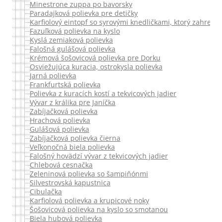
Minestrone zuppa po bavorsky
Paradajková polievka pre detičky
Karfiolový eintopf so syrovými knedličkami, ktorý zahreje
Fazuľková polievka na kyslo
Kyslá zemiaková polievka
Falošná gulášová polievka
Krémová šošovicová polievka pre Dorku
Osviežujúca kuracia, ostrokysla polievka
Jarná polievka
Frankfurtská polievka
Polievka z kuracích kostí a tekvicových jadier
Vývar z králika pre Janíčka
Zabíjačková polievka
Hrachová polievka
Gulášová polievka
Zabíjačková polievka čierna
Veľkonočná biela polievka
Falošný hovädzí vývar z tekvicových jadier
Chlebová cesnačka
Zeleninová polievka so šampiňónmi
Silvestrovská kapustnica
Cibulačka
Karfiolová polievka a krupicové noky
Šošovicová polievka na kyslo so smotanou
Biela hubová polievka