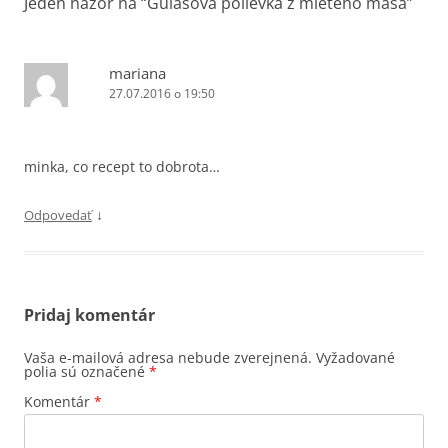
Jeden názor na “
Gulášová polievka z mletého mäsa
”
mariana
27.07.2016 o 19:50
minka, co recept to dobrota…
↓
Odpovedať
Pridaj komentár
Vaša e-mailová adresa nebude zverejnená.
Vyžadované
polia sú označené
*
Komentár
*