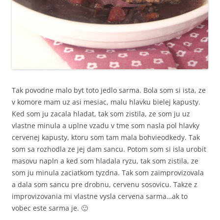
Tak povodne malo byt toto jedlo sarma. Bola som si ista, ze
v komore mam uz asi mesiac, malu hlavku bielej kapusty.
Ked som ju zacala hladat, tak som zistila, ze som ju uz
vlastne minula a uplne vzadu v tme som nasla pol hlavky
cervenej kapusty, ktoru som tam mala bohvieodkedy. Tak
som sa rozhodla ze jej dam sancu. Potom som si isla urobit
masovu napln a ked som hladala ryzu, tak som zistila, ze
som ju minula zaciatkom tyzdna. Tak som zaimprovizovala
a dala som sancu pre drobnu, cervenu sosovicu. Takze z
improvizovania mi vlastne vysla cervena sarma…ak to
vobec este sarma je. 🙂