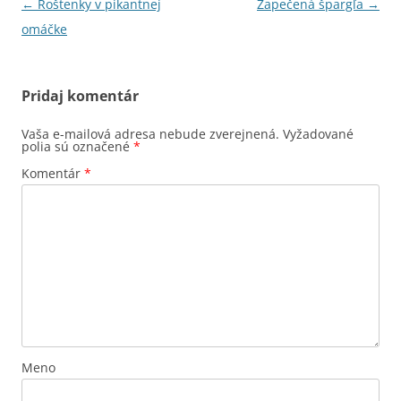
Navigácia
←
Roštenky v pikantnej
Zapečená špargľa
→
článkami
omáčke
Pridaj komentár
Vaša e-mailová adresa nebude zverejnená.
Vyžadované
polia sú označené
*
Komentár
*
Meno