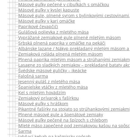
Mäsové guľky pečené v cibuľkách s omáčkou
Mäsové guľky v kyslej kapuste
Mäsové gule, plnené syrom s bylinkovými cestovinami.
Mäsové guľky v kari omáčke
Paprikové čevapčiči
Gulášová polievka z mletého mäsa
Vyprážané zemiakové gule plnené mletým mäsom
Srbská plnená paprika v omáčke na pekáči
Albánske lazane / Nákyp prekladaný mletým mäsom a čer
Zemiaková roláda plnená mletým mäsom
Plnená paprika mletým mäsom a strúhanými zemiakmi
Lasagne zo sladkých zemiakov – prekladané bataty ako la
Švédske mäsové guličky – ikeácke
Falošná sarma
Jesenný guláš z mletého mäsa
Španielske vtáčky z mletého mäsa
Kel s mletým hovädzím
Zemiakový prívarok s fašírkou
Mäsové guľky s hráškom
Pikantné fašírky na stojato so strúhankovými zemiakmi a 
Plnené mäsové gule a špenátové zemiaky
Mäsové guľky pečené na špízoch s chlebom
Mleté mäso zapečené pod zemiakovou kašou na spôsob pa
Sarma
Jahňací kebab na kašmírsky spôsob