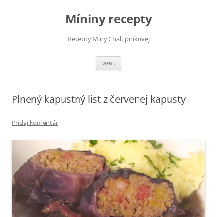
Preskočiť
na
Míniny recepty
obsah
Recepty Miny Chalupnikovej
Menu
Plnený kapustný list z červenej kapusty
Pridaj komentár