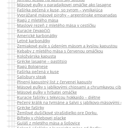
Mäsové guľky v paradajkovej omáčke ako lasagne
Fašírka pečená v kuse, so syrom – vynikajúca
Vyprážané mäsové pirohy – argentínske empanadas
Ragú z mletého mäsa
Maslový rezeň z mletého mäsa v cestíčku
Kuracie čevapčiči
Americké karbonátky
Letné karbonátky
Zemiakové gule s údeným mäsom a kyslou kapustou
Kebaby z mletého mäsa s červenou omáčkou
Koložvárska kapusta
Grécke lasagne – pastitsio
Ragú Bolognese
Fašírka pečená v kuse
Salisbury steak
Plnený kapustný list z červenej kapusty
Mäsové guľky s jablkovými chipsami a chrumkavou cibuľk
Mäsové guľky v hrbatej omáčke
Kuracie fašírky s tekvicou hokkaido – diétne
Pečený králik na tymiáne a šalvii s jablkovo-mäsovými guľ
Grécke fašírky
Žemľové dušičkové strašidielko pre Dorku.
Bifteky v chlebovej placke
Guláš z mletého mäsa a šošovice