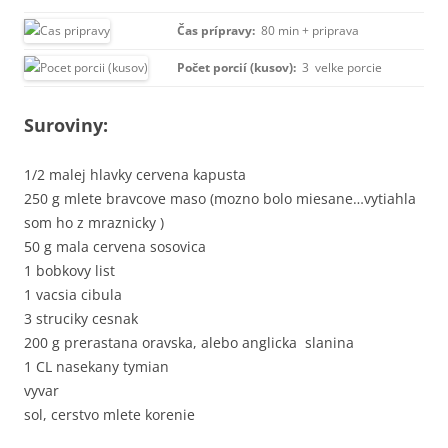
Čas prípravy:
80 min + priprava
Počet porcií (kusov):
3 velke porcie
Suroviny:
1/2 malej hlavky cervena kapusta
250 g mlete bravcove maso (mozno bolo miesane…vytiahla
som ho z mraznicky )
50 g mala cervena sosovica
1 bobkovy list
1 vacsia cibula
3 struciky cesnak
200 g prerastana oravska, alebo anglicka slanina
1 CL nasekany tymian
vyvar
sol, cerstvo mlete korenie