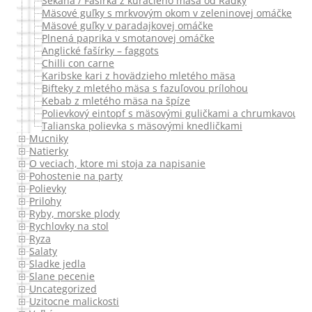
Sekaná / Fašírka z kuracieho mäsa od Radky
Mäsové guľky s mrkvovým okom v zeleninovej omáčke
Mäsové guľky v paradajkovej omáčke
Plnená paprika v smotanovej omáčke
Anglické fašírky – faggots
Chilli con carne
Karibske kari z hovädzieho mletého mäsa
Bifteky z mletého mäsa s fazuľovou prílohou
Kebab z mletého mäsa na špíze
Polievkový eintopf s mäsovými guličkami a chrumkavou ci
Talianska polievka s mäsovými knedličkami
Mucniky
Natierky
O veciach, ktore mi stoja za napisanie
Pohostenie na party
Polievky
Prilohy
Ryby, morske plody
Rychlovky na stol
Ryza
Salaty
Sladke jedla
Slane pecenie
Uncategorized
Uzitocne malickosti