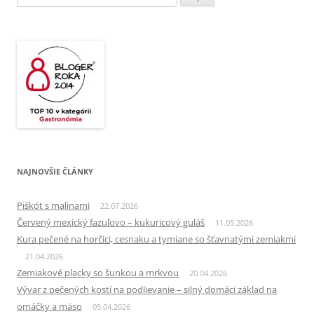
NAJNOVŠIE ČLÁNKY
Piškót s malinami
22.07.2026
Červený mexický fazuľovo – kukuricový guláš
11.05.2026
Kura pečené na horčici, cesnaku a tymiane so šťavnatými zemiakmi
21.04.2026
Zemiakové placky so šunkou a mrkvou
20.04.2026
Vývar z pečených kostí na podlievanie – silný domáci základ na
omáčky a mäso
05.04.2026