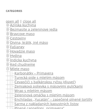
CATEGORIES
open all
|
close all
Azijska kuchyna
Bezmasite a zeleninove jedla
Bravcove maso
Cestoviny
Divina, králik, iné mäso
Fašiangy
Hovadzie maso
Hydina
Indicka kuchyna
Ked chudneme
Mlete maso
Karbonátky – Primavera
Turecká pide s mletým mäsom
Čevapčiči s balkánskou ryžou (djuveč)
Zemiaková polievka s mäsovými guličkami
Wrap s mletým mäsom
Zeleninová omáčka s mletým mäsom
Enchiladas „Yucatán“ – zapečené plnené tortilly
Sarma z nakladaných kapustných listov
Plnené cannelloni „primavera“