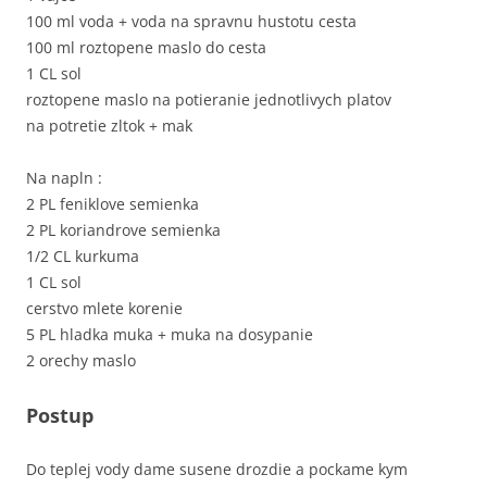
100 ml voda + voda na spravnu hustotu cesta
100 ml roztopene maslo do cesta
1 CL sol
roztopene maslo na potieranie jednotlivych platov
na potretie zltok + mak
Na napln :
2 PL feniklove semienka
2 PL koriandrove semienka
1/2 CL kurkuma
1 CL sol
cerstvo mlete korenie
5 PL hladka muka + muka na dosypanie
2 orechy maslo
Postup
Do teplej vody dame susene drozdie a pockame kym