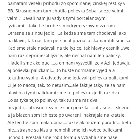
pamatam veselu prihodu zo spominanej cinskej restiky v
BB. Strasne nam tam chutila polievka Soba…aleze velmi
velmi. Davali nam ju vzdy s tymi porcelanovymi
lyzicami….take tie hrube s modrym ryzovym vzorom.
Otrasne sa s nou jedlo…..a kedze sme tam chodievali ako
na klavir, tak nas tam personal poznal a skamaratili sme sa.
Ked sme stale nadavali na tie lyzice, tak hlavny casnik Uwe
nam raz nepriniesol lyzice, ale nechal nam len palicky.
Hladeli sme ako puci….a on nam vysvetlil, ze v Azii jedavaju
aj polievku palickami…..to huste normalne vyjedia a
tekutinu vypiju. A odvtedy sme jedavali polievku palickami.
Ci je to naozaj tak, to netusim…ale fakt je taky, ze sa nam
ulavilo a tymi palickami sme tu polievku zjedli raz dva.
Co sa tyka tejto polievky, tak tu sme raz dva
nezjedli….otrasne rezance som pouzila…..otrasne…..sklene
a ja blazon som ich este po uvareni nakrajala na kratsie.
Ale len tie som mala doma….takze ak mozem poradit….tieto
nie…strasne sa klzu a nemohli sme ich vobec palickami
uchopit. Prestali sme robit formu a vytiahli sme nase