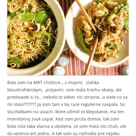
Bola som na MRT chrbtice….s mojimi, zlahka
klaustrofobickym, prejavmi, som mala trochu obavy, ale
predstavte si to….nebolo to vobec nic strasne…a viete co sa
mi stalo??????? Ja som tam v tej rure regulerne zaspala. So
sluchatkami na usiach, ktore utlmili to klepotanie, ma ten
monotonny zvuk uspal. Ked som prisla domov, tak som
bola cela taka vlacna a ubolena, ze som mala sto chuti, ale
do varenia ani jednu. A tak som sa rozhodla pre nejaku