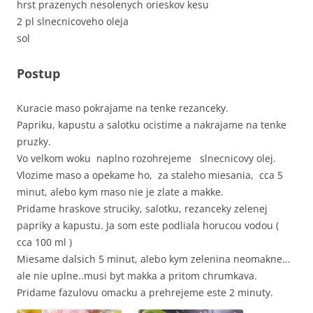
hrst prazenych nesolenych orieskov kesu
2 pl slnecnicoveho oleja
sol
Postup
Kuracie maso pokrajame na tenke rezanceky.
Papriku, kapustu a salotku ocistime a nakrajame na tenke
pruzky.
Vo velkom woku naplno rozohrejeme slnecnicovy olej.
Vlozime maso a opekame ho, za staleho miesania, cca 5
minut, alebo kym maso nie je zlate a makke.
Pridame hraskove struciky, salotku, rezanceky zelenej
papriky a kapustu. Ja som este podliala horucou vodou (
cca 100 ml )
Miesame dalsich 5 minut, alebo kym zelenina neomakne…
ale nie uplne..musi byt makka a pritom chrumkava.
Pridame fazulovu omacku a prehrejeme este 2 minuty.