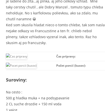
je ladene do zlta…aj plnka, aj jeho celkovy vzhlad. Mne
taky cerstvy chutil , ale Dobry Manzel , tomuto typu chleba
neholduje. No s karfiolovou polievkou, ako sa zdalo, mu
chutil naramne 😀
Ked som skusila hladat nieco o tomto chlebe, tak som nasla
nejake odkazy vo Francuzstine a ten fr. chlieb nebol
plneny, takze vzhladovo vyzeral inak, ako tento. Raz ho
skusim aj po francuzsky.
Čas prípravy:
Počet porcií (kusov):
Suroviny:
Na cesto :
500 g hladka muka + na podsypavanie
2 CL suche drozdie + 150 ml voda
1 vajce