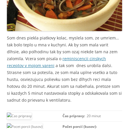
Som dnes piekla piatkovy kolac, myslela som, ze umriem…
tak bolo teplo u mna v kuchyni. Ak by som mala varit
dlhsie, ako polhodinu tak by som ozaj niekde tam na zem
zalomila. Vcera som pisala o
reminiscencii cinskych
receptov v mojom vareni
a tak som dnes urobila dalsi.
Strasne som sa potesila, ze som mala uplne vsetko a tuto
hustu, osviezujucu polievku som bez dlhych reci mala
hotovu do 20 minut. Akurat som sa nabehala, pretoze som
si kazdych 5 minut nastavovala stopky a odskakovala som si
sadnut do prievanu k ventilatoru.
Čas prípravy:
20 minut
Počet porcií (kusov):