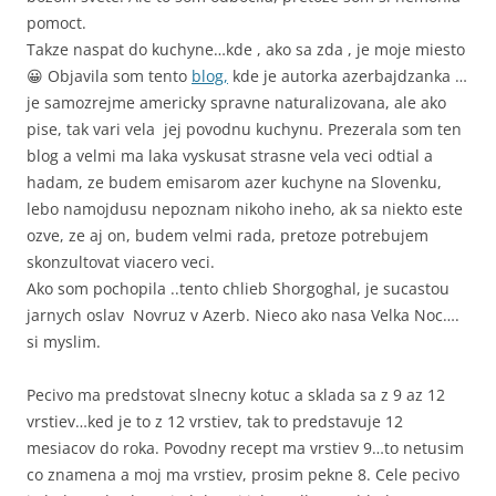
pomoct.
Takze naspat do kuchyne…kde , ako sa zda , je moje miesto
😀 Objavila som tento
blog,
kde je autorka azerbajdzanka …
je samozrejme americky spravne naturalizovana, ale ako
pise, tak vari vela jej povodnu kuchynu. Prezerala som ten
blog a velmi ma laka vyskusat strasne vela veci odtial a
hadam, ze budem emisarom azer kuchyne na Slovenku,
lebo namojdusu nepoznam nikoho ineho, ak sa niekto este
ozve, ze aj on, budem velmi rada, pretoze potrebujem
skonzultovat viacero veci.
Ako som pochopila ..tento chlieb Shorgoghal, je sucastou
jarnych oslav Novruz v Azerb. Nieco ako nasa Velka Noc….
si myslim.
Pecivo ma predstovat slnecny kotuc a sklada sa z 9 az 12
vrstiev…ked je to z 12 vrstiev, tak to predstavuje 12
mesiacov do roka. Povodny recept ma vrstiev 9…to netusim
co znamena a moj ma vrstiev, prosim pekne 8. Cele pecivo