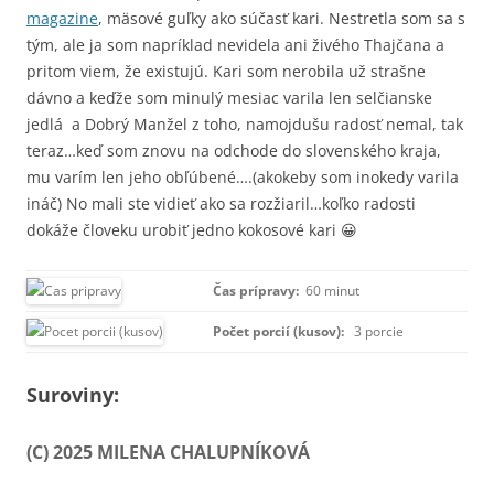
magazine
, mäsové guľky ako súčasť kari. Nestretla som sa s
tým, ale ja som napríklad nevidela ani živého Thajčana a
pritom viem, že existujú. Kari som nerobila už strašne
dávno a keďže som minulý mesiac varila len selčianske
jedlá a Dobrý Manžel z toho, namojdušu radosť nemal, tak
teraz…keď som znovu na odchode do slovenského kraja,
mu varím len jeho obľúbené….(akokeby som inokedy varila
ináč) No mali ste vidieť ako sa rozžiaril…koľko radosti
dokáže človeku urobiť jedno kokosové kari 😀
Čas prípravy:
60 minut
Počet porcií (kusov):
3 porcie
Suroviny:
(C) 2025 MILENA CHALUPNÍKOVÁ