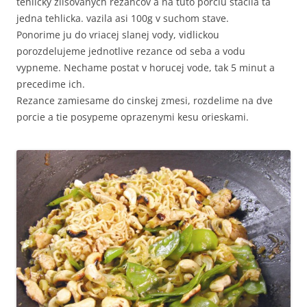
tehlicky zlisovanych rezancov a na tuto porciu stacila ta
jedna tehlicka. vazila asi 100g v suchom stave.
Ponorime ju do vriacej slanej vody, vidlickou
porozdelujeme jednotlive rezance od seba a vodu
vypneme. Nechame postat v horucej vode, tak 5 minut a
precedime ich.
Rezance zamiesame do cinskej zmesi, rozdelime na dve
porcie a tie posypeme oprazenymi kesu orieskami.