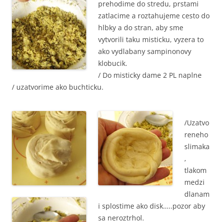
prehodime do stredu, prstami
zatlacime a roztahujeme cesto do
hlbky a do stran, aby sme
vytvorili taku misticku, vyzera to
ako vydlabany sampinonovy
klobucik.
/ Do misticky dame 2 PL naplne
/ uzatvorime ako buchticku.
/Uzatvo
reneho
slimaka
,
tlakom
medzi
dlanam
i splostime ako disk…..pozor aby
sa neroztrhol.