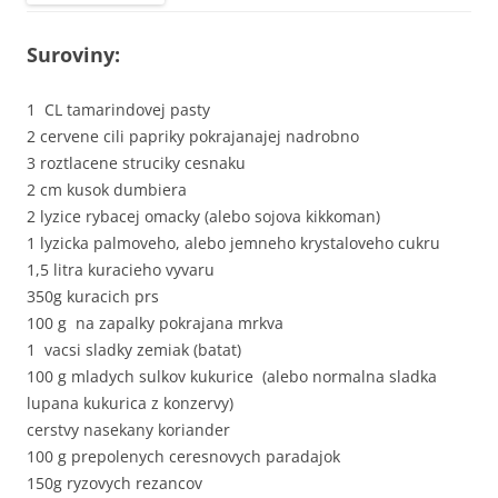
Suroviny:
1 CL tamarindovej pasty
2 cervene cili papriky pokrajanajej nadrobno
3 roztlacene struciky cesnaku
2 cm kusok dumbiera
2 lyzice rybacej omacky (alebo sojova kikkoman)
1 lyzicka palmoveho, alebo jemneho krystaloveho cukru
1,5 litra kuracieho vyvaru
350g kuracich prs
100 g na zapalky pokrajana mrkva
1 vacsi sladky zemiak (batat)
100 g mladych sulkov kukurice (alebo normalna sladka
lupana kukurica z konzervy)
cerstvy nasekany koriander
100 g prepolenych ceresnovych paradajok
150g ryzovych rezancov