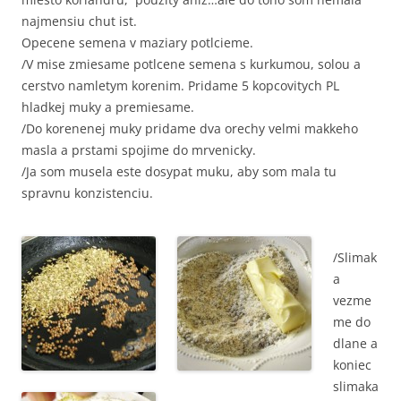
najmensiu chut ist.
Opecene semena v maziary potlcieme.
/V mise zmiesame potlcene semena s kurkumou, solou a
cerstvo namletym korenim. Pridame 5 kopcovitych PL
hladkej muky a premiesame.
/Do korenenej muky pridame dva orechy velmi makkeho
masla a prstami spojime do mrvenicky.
/Ja som musela este dosypat muku, aby som mala tu
spravnu konzistenciu.
/Slimak
a
vezme
me do
dlane a
koniec
slimaka