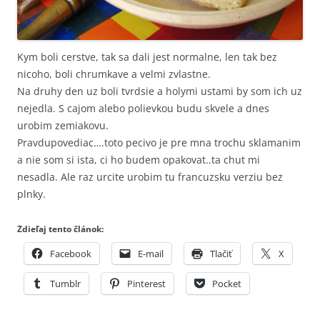
Kym boli cerstve, tak sa dali jest normalne, len tak bez
nicoho, boli chrumkave a velmi zvlastne.
Na druhy den uz boli tvrdsie a holymi ustami by som ich uz
nejedla. S cajom alebo polievkou budu skvele a dnes
urobim zemiakovu.
Pravdupovediac….toto pecivo je pre mna trochu sklamanim
a nie som si ista, ci ho budem opakovat..ta chut mi
nesadla. Ale raz urcite urobim tu francuzsku verziu bez
plnky.
Zdieľaj tento článok:
Facebook
E-mail
Tlačiť
X
Tumblr
Pinterest
Pocket