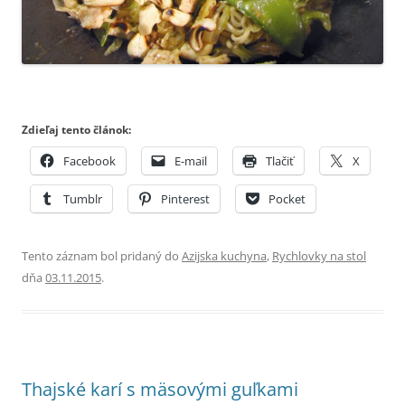
Zdieľaj tento článok:
Facebook
E-mail
Tlačiť
X
Tumblr
Pinterest
Pocket
Tento záznam bol pridaný do
Azijska kuchyna
,
Rychlovky na stol
dňa
03.11.2015
.
Thajské karí s mäsovými guľkami