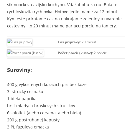
sikmoockovu azijsku kuchynu. Vdakabohu za nu. Bola to
rychlovkovita rychlovka. Hotove jedlo mame za 12 minut.
Kym este priratame cas na nakrajanie zeleniny a uvarenie
cestoviny….o 20 minut mame pariacu porciu na taniery.
Čas prípravy:
20 minut
Počet porcií (kusov):
2 porcie
Suroviny:
400 g vykostenych kuracich prs bez koze
3 strucky cesnaku
1 biela paprika
hrst mladych hraskovych strucikov
6 salotiek (alebo cervena, alebo biela)
200 g postruhanej kapusty
3 PL fazulova omacka