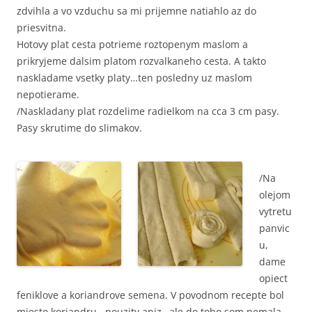
zdvihla a vo vzduchu sa mi prijemne natiahlo az do
priesvitna.
Hotovy plat cesta potrieme roztopenym maslom a
prikryjeme dalsim platom rozvalkaneho cesta. A takto
naskladame vsetky platy…ten posledny uz maslom
nepotierame.
/Naskladany plat rozdelime radielkom na cca 3 cm pasy.
Pasy skrutime do slimakov.
/Na
olejom
vytretu
panvic
u,
dame
opiect
feniklove a koriandrove semena. V povodnom recepte bol
miesto koriandru, pouzity aniz…ale do toho som nemala