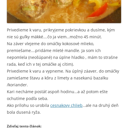
Privedieme k varu, prikryjeme pokrievkou a dusíme, kým
nie sú guľky mäkké….čo ja viem…možno 45 minút.
Na záver vlejeme do omáčky kokosové mlieko,
premiešame….pridáme mleté mandle. Ja som ich
nepomlela (neošúpané) na úplne hladko , mám to strašne
rada, keď ich v tej omáčke aj cítim).
Privedieme k varu a vypneme. Na úplný záaver, do omáčky
zamiešame štavu a kôru z limety a nasekanú bazalku
/koriander.
Kari necháme postáť aspoň hodinu…a až potom ešte
ochutíme podľa seba.
Ako prílohu so urobila
cesnakovy chlieb
…ale na druhý deň
bola dusená ryža.
Zdieľaj tento článok: