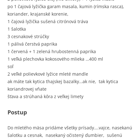
po 1 čajová lyžička garam masala, kumin (rímska rasca),
koriander, krajanské korenie,
1 čajová lyžička sušená citrónová tráva
1 šalotka
3 cesnakové strúčky
1 pálivá čerstvá paprika
1 červená + 1 zelená hrubostenná paprika
1 veľká plechovka kokosového mlieka …400 ml
soľ
2 veľké polievkové lyžice mleté mandle
ak máte tak kytica thajskej bazalky…ak nie, tak kytica
koriandrovej vňate
šťava a strúhaná kôra z veľkej limety
Postup
Do mletého mäsa pridáme všetky prísady….vajce, nasekanú
šalotku a cesnak, nasekaný očistený ďumbier, sušenú