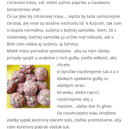
citrónovú trávu, soľ, mletú pálivú papriku a nasekanú
koriandrovú vňať.
Čo sa týka tej citrónovej trávy…..lepšia by bola samozrejme
čerstvá, ale mne sa strašne nechcelo ísť k Ázijcom, tak som
si kúpila normálnu, sušenú v bežnej samoške. Viem, že v
slovenskej, bežnej samoške ju určite mať nebudú, ale v
Bille som videla aj sušenú, aj čerstvú.
Mleté mäso poriadne vymiešame, aby sa nám všetky
prísady spojili a urobíme z nich guľky, podľa veľkosti, akú
chcete.
V rajničke rozohrejeme tuk a a v
dávkach opekáme guľky zo
všetkých strán .
Vo woku, alebo rajnici
rozohrejeme olej s
maslom….alebo dve PL ghee.
Do rozohriateho tuku vhodíme
všetky sypké koreniny (okrem soli), zľahka premiešame, aby
nám koreniny pobrali všetok tuk.