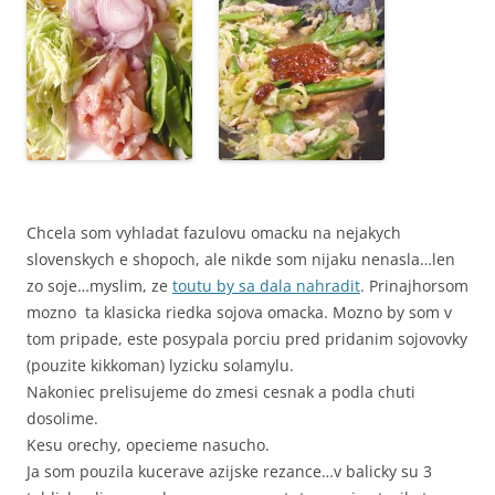
Chcela som vyhladat fazulovu omacku na nejakych
slovenskych e shopoch, ale nikde som nijaku nenasla…len
zo soje…myslim, ze
toutu by sa dala nahradit
. Prinajhorsom
mozno ta klasicka riedka sojova omacka. Mozno by som v
tom pripade, este posypala porciu pred pridanim sojovovky
(pouzite kikkoman) lyzicku solamylu.
Nakoniec prelisujeme do zmesi cesnak a podla chuti
dosolime.
Kesu orechy, opecieme nasucho.
Ja som pouzila kucerave azijske rezance…v balicky su 3