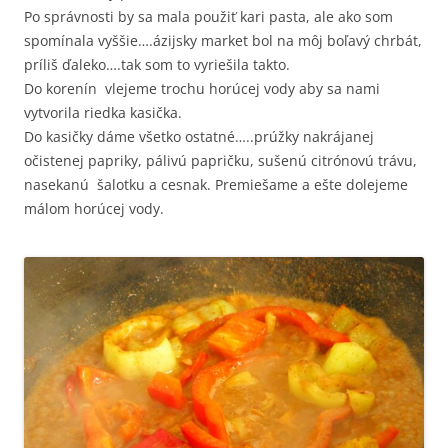
Po správnosti by sa mala použiť kari pasta, ale ako som
spomínala vyššie….ázijsky market bol na môj boľavý chrbát,
príliš ďaleko….tak som to vyriešila takto.
Do korenín vlejeme trochu horúcej vody aby sa nami
vytvorila riedka kasička.
Do kasičky dáme všetko ostatné…..prúžky nakrájanej
očistenej papriky, pálivú papričku, sušenú citrónovú trávu,
nasekanú šalotku a cesnak. Premiešame a ešte dolejeme
málom horúcej vody.