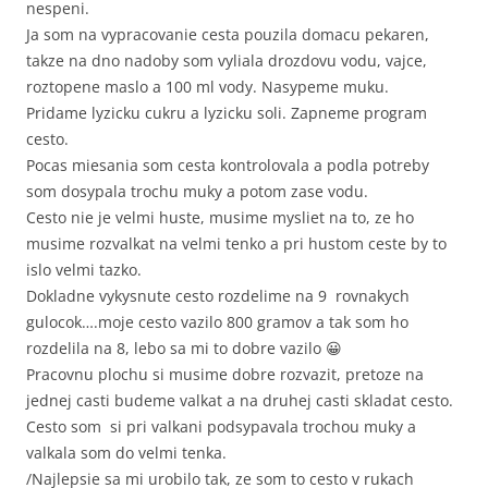
nespeni.
Ja som na vypracovanie cesta pouzila domacu pekaren,
takze na dno nadoby som vyliala drozdovu vodu, vajce,
roztopene maslo a 100 ml vody. Nasypeme muku.
Pridame lyzicku cukru a lyzicku soli. Zapneme program
cesto.
Pocas miesania som cesta kontrolovala a podla potreby
som dosypala trochu muky a potom zase vodu.
Cesto nie je velmi huste, musime mysliet na to, ze ho
musime rozvalkat na velmi tenko a pri hustom ceste by to
islo velmi tazko.
Dokladne vykysnute cesto rozdelime na 9 rovnakych
gulocok….moje cesto vazilo 800 gramov a tak som ho
rozdelila na 8, lebo sa mi to dobre vazilo 😀
Pracovnu plochu si musime dobre rozvazit, pretoze na
jednej casti budeme valkat a na druhej casti skladat cesto.
Cesto som si pri valkani podsypavala trochou muky a
valkala som do velmi tenka.
/Najlepsie sa mi urobilo tak, ze som to cesto v rukach