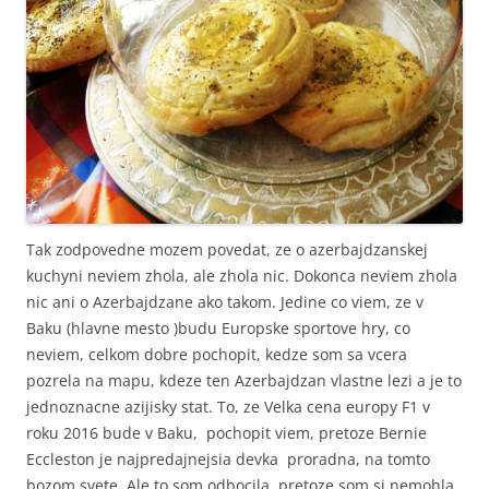
Tak zodpovedne mozem povedat, ze o azerbajdzanskej
kuchyni neviem zhola, ale zhola nic. Dokonca neviem zhola
nic ani o Azerbajdzane ako takom. Jedine co viem, ze v
Baku (hlavne mesto )budu Europske sportove hry, co
neviem, celkom dobre pochopit, kedze som sa vcera
pozrela na mapu, kdeze ten Azerbajdzan vlastne lezi a je to
jednoznacne azijisky stat. To, ze Velka cena europy F1 v
roku 2016 bude v Baku, pochopit viem, pretoze Bernie
Eccleston je najpredajnejsia devka proradna, na tomto
bozom svete. Ale to som odbocila, pretoze som si nemohla