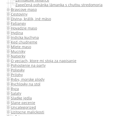
Zemiakové lievance
Zapečená pohánka lámanka s chuťou stredomoria
Bravcove maso
Cestoviny
Divina, králik, iné mäso
Fašiangy
Hovadzie maso
Hydina
Indicka kuchyna
Ked chudneme
Mlete maso
Mucniky
Natierky
O veciach, ktore mi stoja za napisanie
Pohostenie na party
Polievky
Prilohy
Ryby, morske plody
Rychlovky na stol
Ryza
Salaty
Sladke jedla
Slane pecenie
Uncategorized
Uzitocne malickosti