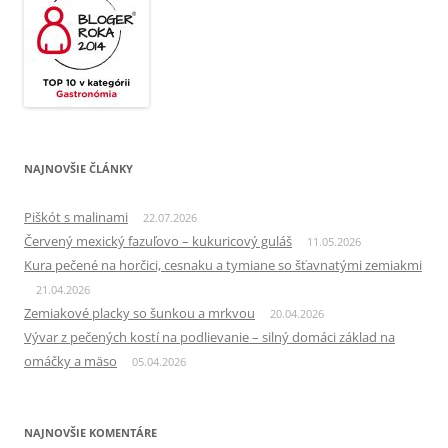
NAJNOVŠIE ČLÁNKY
Piškót s malinami
22.07.2026
Červený mexický fazuľovo – kukuricový guláš
11.05.2026
Kura pečené na horčici, cesnaku a tymiane so šťavnatými zemiakmi
21.04.2026
Zemiakové placky so šunkou a mrkvou
20.04.2026
Vývar z pečených kostí na podlievanie – silný domáci základ na
omáčky a mäso
05.04.2026
NAJNOVŠIE KOMENTÁRE