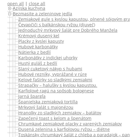
open all
|
close all
Azijska kuchyna
Bezmasite a zeleninove jedla
Zemiakové gule s kyslou kapustou, plnené sójovým granu
Čevapčiči s balkánskou ryžou (djuveč)
Jednoduchý mrkvový šalát pre Dobrého Manžela
Krémový dusený kel
Placky z kyslej kapusty
Hubové karbonátky
Nátierka z bedlí
Karbonátky z indickej uhorky
Hustý guláš z bedlí
Slaný cuketový nákyp s hubami
Hubové rezníky, vyprážané v rúre
Kelové fašírky so sladkými zemiakmi
Strapačky – halušky s kyslou kapustou.
Karfiolové ragú na spôsob bolognese
Jarná špargľa
Španielska zemiaková tortilla
Mrkvový šalát s majonézou
Hranolky zo sladkých zemiakov – batátov
Zapečený toast s kelom a špenátom
Chrumkavé zemiakové placky z varených zemiakov
Dusená zelenina s karfiolovou ryžou – diétne
Toskánsky chrumkavý šalát z chleba a paradajok – panzan