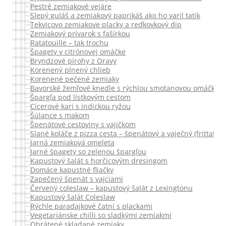
Pestré zemiakové vejáre
Slepý guláš a zemiakový paprikáš ako ho varil tatík
Tekvicovo zemiakove placky a reďkovkový dip
Zemiakový prívarok s fašírkou
Ratatouille – tak trochu
Špagety v citrónovej omáčke
Bryndzové pirohy z Oravy
Korenený plnený chlieb
Korenené pečené zemiaky
Bavorské žemľové knedle s rýchlou smotanovou omáčkou
Špargľa pod lístkovým cestom
Cícerové kari s indickou ryžou
Šúlance s makom
Špenátové cestoviny s vajíčkom
Slané koláče z pizza cesta – špenátový a vaječný (frittata)
Jarná zemiaková omeleta
Jarné špagety so zelenou špargľou
Kapustový šalát s horčicovým dresingom
Domáce kapustné fliačky
Zapečený špenát s vajciami
Červený coleslaw – kapustový šalát z Lexingtonu
Kapustový šalát Coleslaw
Rýchle paradajkové čatní s plackami
Vegetariánske chilli so sladkými zemiakmi
Obrátené skladané zemiaky