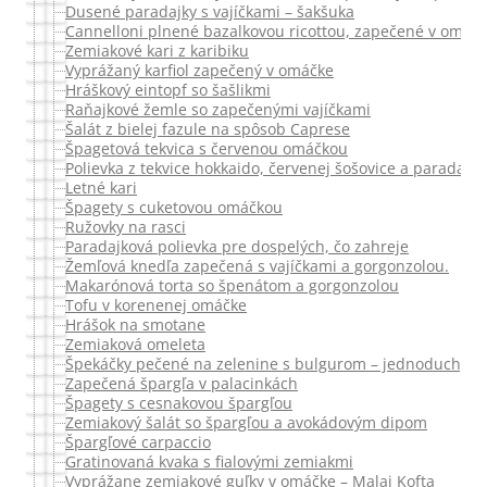
Dusené paradajky s vajíčkami – šakšuka
Cannelloni plnené bazalkovou ricottou, zapečené v omáč
Zemiakové kari z karibiku
Vyprážaný karfiol zapečený v omáčke
Hráškový eintopf so šašlikmi
Raňajkové žemle so zapečenými vajíčkami
Šalát z bielej fazule na spôsob Caprese
Špagetová tekvica s červenou omáčkou
Polievka z tekvice hokkaido, červenej šošovice a paradajok
Letné kari
Špagety s cuketovou omáčkou
Ružovky na rasci
Paradajková polievka pre dospelých, čo zahreje
Žemľová knedľa zapečená s vajíčkami a gorgonzolou.
Makarónová torta so špenátom a gorgonzolou
Tofu v korenenej omáčke
Hrášok na smotane
Zemiaková omeleta
Špekáčky pečené na zelenine s bulgurom – jednoduchý d
Zapečená špargľa v palacinkách
Špagety s cesnakovou špargľou
Zemiakový šalát so špargľou a avokádovým dipom
Špargľové carpaccio
Gratinovaná kvaka s fialovými zemiakmi
Vyprážane zemiakové guľky v omáčke – Malai Kofta