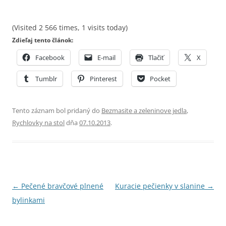
(Visited 2 566 times, 1 visits today)
Zdieľaj tento článok:
Facebook
E-mail
Tlačiť
X
Tumblr
Pinterest
Pocket
Tento záznam bol pridaný do
Bezmasite a zeleninove jedla
,
Rychlovky na stol
dňa
07.10.2013
.
Navigácia
←
Pečené bravčové plnené
Kuracie pečienky v slanine
→
článkami
bylinkami