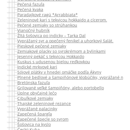
Pečená fazuľa
Pečená kvaka
Paradajkové ragú *Arrabbiata*
Zeleninové kari s tekvicou hokkaido a cícerom.
Pečené zemiaky so strúhankou
Vianočný hubník
Žltá šošovica po indicky – Tarka Dal
Vyprážaný syr a opečený fenikel a uhorkový šalát.
Pieskové pečené zemiaky
Zemiakové placky so syrokrémom a bylinkami
Jesenný pekáč s tekvicou Hokkaido
Kuskus s udusenou bielou reďkovkou
Indické mrkvové kari
Sójové plátky v hnedej omáčke podľa Ákyny
Plnené bedlové a šampiňónové klobúčiky, vyprážané na pe
Bretónska fazuľa
Grilované veľké šampiňóny, alebo portobello
Úplne obyčajné lečo
Cibuľkové zemiaky
Thajské zeleninové rezance
Vyprážané palacinky
Zapečená špargľa
Zapečené špecle so syrom
Šošovica na kyslo
Český Kuba