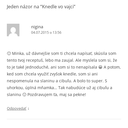
Jeden názor na “
Knedle vo vajci
”
nigina
04.07.2015 o 13:56
🙂 Minka, už dávnejšie som ti chcela napísať, skúsila som
tento tvoj receptuš, lebo ma zaujal. Ale myslela som si, že
to je také jednoduché, ani som si to nenapísala 😀 A potom,
ked som chcela využiť zvyšok knedle, som si ani
nespomenula na slaninu a cibuľu. A bolo to super. S
uhorkou, úplná mňamka… Tak nabudúce už aj cibuľu a
slaninu 🙂 Pozdravujem ťa, maj sa pekne!
↓
Odpovedať