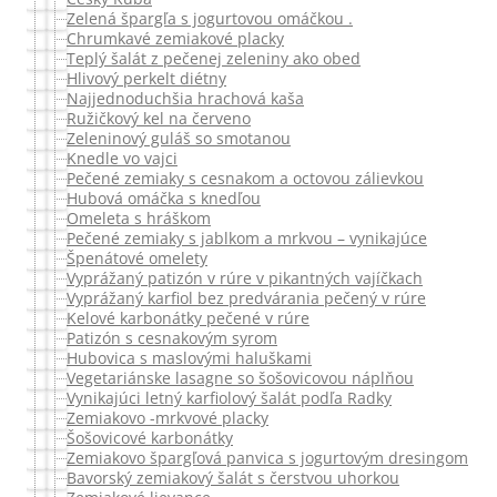
Zelená špargľa s jogurtovou omáčkou .
Chrumkavé zemiakové placky
Teplý šalát z pečenej zeleniny ako obed
Hlivový perkelt diétny
Najjednoduchšia hrachová kaša
Ružičkový kel na červeno
Zeleninový guláš so smotanou
Knedle vo vajci
Pečené zemiaky s cesnakom a octovou zálievkou
Hubová omáčka s knedľou
Omeleta s hráškom
Pečené zemiaky s jablkom a mrkvou – vynikajúce
Špenátové omelety
Vyprážaný patizón v rúre v pikantných vajíčkach
Vyprážaný karfiol bez predvárania pečený v rúre
Kelové karbonátky pečené v rúre
Patizón s cesnakovým syrom
Hubovica s maslovými haluškami
Vegetariánske lasagne so šošovicovou náplňou
Vynikajúci letný karfiolový šalát podľa Radky
Zemiakovo -mrkvové placky
Šošovicové karbonátky
Zemiakovo špargľová panvica s jogurtovým dresingom
Bavorský zemiakový šalát s čerstvou uhorkou