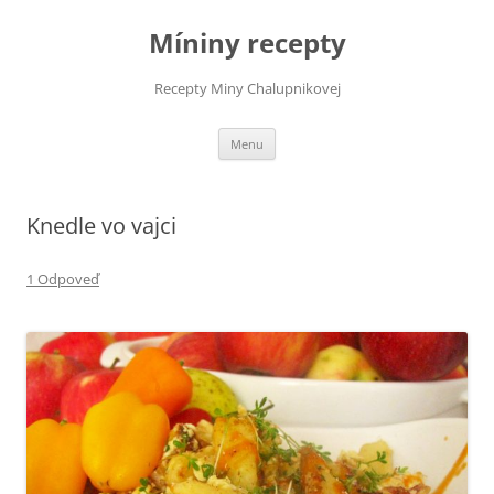
Preskočiť
na
Míniny recepty
obsah
Recepty Miny Chalupnikovej
Menu
Knedle vo vajci
1 Odpoveď