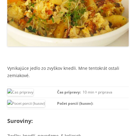
Vynikajúce jedlo zo zvyškov knedli. Mne tentokrát ostali
zemiakové.
Čas prípravy:
10 min + priprava
Počet porcií (kusov):
Suroviny:
Zvyšky knedlí, povedzme 5 koliesok