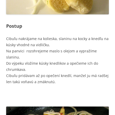
Postup
Cibuľu nakrájame na kolieska, slaninu na kocky a knedľu na
kúsky vhodné na vidličku.
Na panvici rozohrejeme maslo s olejom a vypražíme
slaninu.
Do výpeku vložíme kúsky knedlikov a opečieme ich do
chrumkava.
Cibuľu pridávam až po opečení knedlí, manžel ju má radšej
len takú voňavú a zmäknutú.