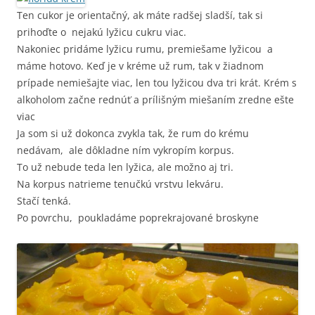
Ten cukor je orientačný, ak máte radšej sladší, tak si
prihoďte o nejakú lyžicu cukru viac.
Nakoniec pridáme lyžicu rumu, premiešame lyžicou a
máme hotovo. Keď je v kréme už rum, tak v žiadnom
prípade nemiešajte viac, len tou lyžicou dva tri krát. Krém s
alkoholom začne rednúť a prílišným miešaním zredne ešte
viac
Ja som si už dokonca zvykla tak, že rum do krému
nedávam, ale dôkladne ním vykropím korpus.
To už nebude teda len lyžica, ale možno aj tri.
Na korpus natrieme tenučkú vrstvu lekváru.
Stačí tenká.
Po povrchu, poukladáme poprekrajované broskyne