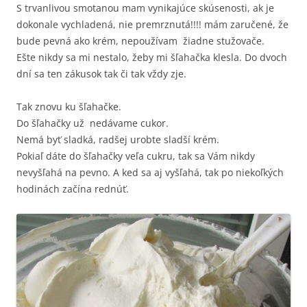
S trvanlivou smotanou mam vynikajúce skúsenosti, ak je
dokonale vychladená, nie premrznutá!!!! mám zaručené, že
bude pevná ako krém, nepoužívam žiadne stužovače.
Ešte nikdy sa mi nestalo, žeby mi šľahačka klesla. Do dvoch
dní sa ten zákusok tak či tak vždy zje.
Tak znovu ku šľahačke.
Do šľahačky už nedávame cukor.
Nemá byť sladká, radšej urobte sladší krém.
Pokiaľ dáte do šľahačky veľa cukru, tak sa Vám nikdy
nevyšľahá na pevno. A ked sa aj vyšľahá, tak po niekoľkých
hodinách začína rednúť.