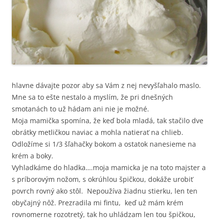
hlavne dávajte pozor aby sa Vám z nej nevyšľahalo maslo.
Mne sa to ešte nestalo a myslím, že pri dnešných
smotanách to už hádam ani nie je možné.
Moja mamička spomína, že keď bola mladá, tak stačilo dve
obrátky metličkou naviac a mohla natierať na chlieb.
Odložíme si 1/3 šľahačky bokom a ostatok nanesieme na
krém a boky.
Vyhladkáme do hladka….moja mamicka je na toto majster a
s príborovým nožom, s okrúhlou špičkou, dokáže urobiť
povrch rovný ako stôl. Nepoužíva žiadnu stierku, len ten
obyčajný nôž. Prezradila mi fintu, keď už mám krém
rovnomerne rozotretý, tak ho uhládzam len tou špičkou,