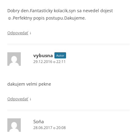
Dobry den.Fantasticky kolacik,syn sa nevedel dojest
☺.Perfektny popis postupu.Dakujeme.
↓
Odpovedať
vybusna
Autor
29.12.2016 o 22:11
dakujem velmi pekne
↓
Odpovedať
Soňa
28.06.2017 o 20:08