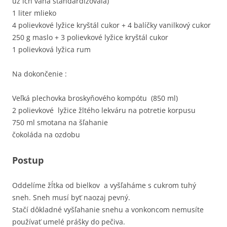
už ich váha štandardizovala)
1 liter mlieko
4 polievkové lyžice kryštál cukor + 4 balíčky vanilkový cukor
250 g maslo + 3 polievkové lyžice kryštál cukor
1 polievková lyžica rum
Na dokončenie :
Veľká plechovka broskyňového kompótu (850 ml)
2 polievkové lyžice žltého lekváru na potretie korpusu
750 ml smotana na šľahanie
čokoláda na ozdobu
Postup
Oddelíme žĺtka od bielkov a vyšľaháme s cukrom tuhý
sneh. Sneh musí byť naozaj pevný.
Stačí dôkladné vyšľahanie snehu a vonkoncom nemusíte
používať umelé prášky do pečiva.