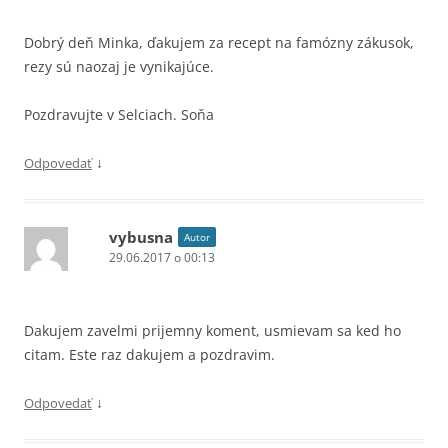
Dobrý deň Minka, ďakujem za recept na famózny zákusok,
rezy sú naozaj je vynikajúce.
Pozdravujte v Selciach. Soňa
↓
Odpovedať
vybusna
Autor
29.06.2017 o 00:13
Dakujem zavelmi prijemny koment, usmievam sa ked ho
citam. Este raz dakujem a pozdravim.
↓
Odpovedať