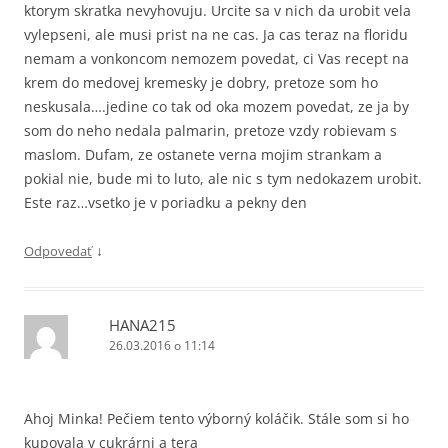
ktorym skratka nevyhovuju. Urcite sa v nich da urobit vela
vylepseni, ale musi prist na ne cas. Ja cas teraz na floridu
nemam a vonkoncom nemozem povedat, ci Vas recept na
krem do medovej kremesky je dobry, pretoze som ho
neskusala….jedine co tak od oka mozem povedat, ze ja by
som do neho nedala palmarin, pretoze vzdy robievam s
maslom. Dufam, ze ostanete verna mojim strankam a
pokial nie, bude mi to luto, ale nic s tym nedokazem urobit.
Este raz…vsetko je v poriadku a pekny den
↓
Odpovedať
HANA215
26.03.2016 o 11:14
Ahoj Minka! Pečiem tento výborný koláčik. Stále som si ho
kupovala v cukrárni a tera