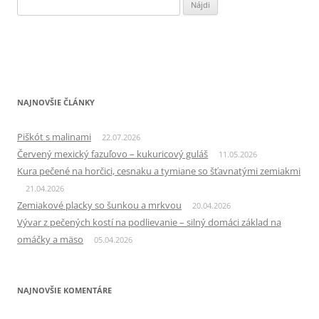
Hľadať:
NAJNOVŠIE ČLÁNKY
Piškót s malinami
22.07.2026
Červený mexický fazuľovo – kukuricový guláš
11.05.2026
Kura pečené na horčici, cesnaku a tymiane so šťavnatými zemiakmi
21.04.2026
Zemiakové placky so šunkou a mrkvou
20.04.2026
Vývar z pečených kostí na podlievanie – silný domáci základ na
omáčky a mäso
05.04.2026
NAJNOVŠIE KOMENTÁRE