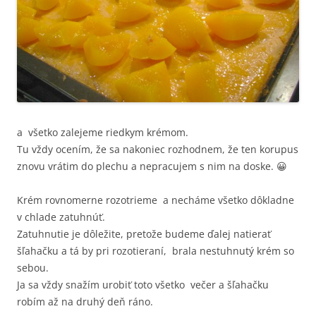
a všetko zalejeme riedkym krémom.
Tu vždy ocením, že sa nakoniec rozhodnem, že ten korupus
znovu vrátim do plechu a nepracujem s nim na doske. 😀
Krém rovnomerne rozotrieme a necháme všetko dôkladne
v chlade zatuhnúť.
Zatuhnutie je dôležite, pretože budeme ďalej natierať
šľahačku a tá by pri rozotieraní, brala nestuhnutý krém so
sebou.
Ja sa vždy snažím urobiť toto všetko večer a šľahačku
robím až na druhý deň ráno.