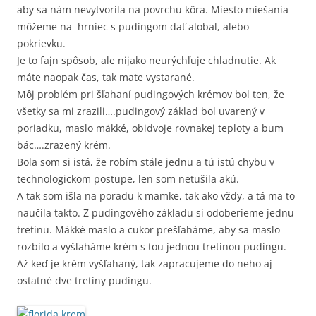
aby sa nám nevytvorila na povrchu kôra. Miesto miešania
môžeme na hrniec s pudingom dať alobal, alebo
pokrievku.
Je to fajn spôsob, ale nijako neurýchľuje chladnutie. Ak
máte naopak čas, tak mate vystarané.
Môj problém pri šľahaní pudingových krémov bol ten, že
všetky sa mi zrazili….pudingový základ bol uvarený v
poriadku, maslo mäkké, obidvoje rovnakej teploty a bum
bác….zrazený krém.
Bola som si istá, že robím stále jednu a tú istú chybu v
technologickom postupe, len som netušila akú.
A tak som išla na poradu k mamke, tak ako vždy, a tá ma to
naučila takto. Z pudingového základu si odoberieme jednu
tretinu. Mäkké maslo a cukor prešľaháme, aby sa maslo
rozbilo a vyšľaháme krém s tou jednou tretinou pudingu.
Až keď je krém vyšľahaný, tak zapracujeme do neho aj
ostatné dve tretiny pudingu.