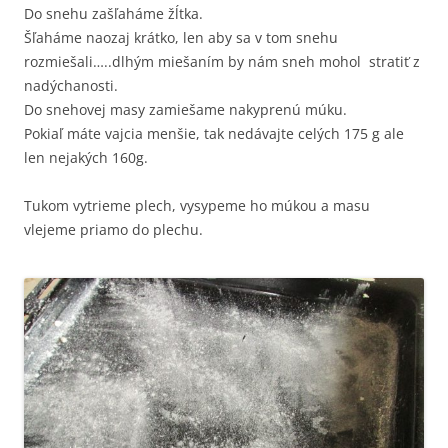
Do snehu zašľaháme žĺtka.
Šľaháme naozaj krátko, len aby sa v tom snehu
rozmiešali…..dlhým miešaním by nám sneh mohol stratiť z
nadýchanosti.
Do snehovej masy zamiešame nakyprenú múku.
Pokiaľ máte vajcia menšie, tak nedávajte celých 175 g ale
len nejakých 160g.
Tukom vytrieme plech, vysypeme ho múkou a masu
vlejeme priamo do plechu.