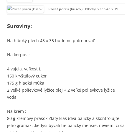
Počet porcií (kusov):
hlboký plech 45 x 35
Suroviny:
Na hlboký plech 45 x 35 budeme potrebovať
Na korpus :
4 vajcia, veľkosť L
160 kryštálový cukor
175 g hladká múka
2 veľké polievkové lyžice olej + 2 veľké polievkové lyžice
voda
Na krém :
80 g krémový prášok Zlatý klas (dva balíčky a skontrolujte
jeho gramáž, .kedysi bývali tie balíčky menšie, neviem, ci sa