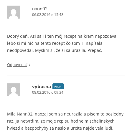
nann02
06.02.2016 o 15:48
Dobrý deň. Asi sa Ti ten môj recept na krém nepozdáva,
lebo si mi nič na tento recept čo som Ti napísala
neodpovedal. Myslím si, že si sa urazila. Prepáč.
↓
Odpovedať
vybusna
Autor
08.02.2016 o 09:34
Mila Nann02, naozaj som sa neurazila a pisem to posledny
raz. Ja netvrdim, ze moje rcp su hodne mischelinskych
hviezd a bezpochyby sa naslo a urcite najde vela ludi,