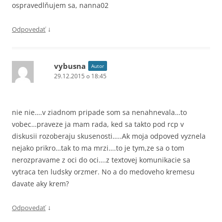
ospravedlňujem sa, nanna02
↓
Odpovedať
vybusna
Autor
29.12.2015 o 18:45
nie nie….v ziadnom pripade som sa nenahnevala…to
vobec…praveze ja mam rada, ked sa takto pod rcp v
diskusii rozoberaju skusenosti…..Ak moja odpoved vyznela
nejako prikro…tak to ma mrzi….to je tym,ze sa o tom
nerozpravame z oci do oci….z textovej komunikacie sa
vytraca ten ludsky orzmer. No a do medoveho kremesu
davate aky krem?
↓
Odpovedať