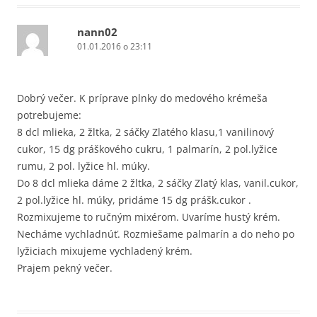
nann02
01.01.2016 o 23:11
Dobrý večer. K príprave plnky do medového krémeša
potrebujeme:
8 dcl mlieka, 2 žltka, 2 sáčky Zlatého klasu,1 vanilinový
cukor, 15 dg práškového cukru, 1 palmarín, 2 pol.lyžice
rumu, 2 pol. lyžice hl. múky.
Do 8 dcl mlieka dáme 2 žltka, 2 sáčky Zlatý klas, vanil.cukor,
2 pol.lyžice hl. múky, pridáme 15 dg prášk.cukor .
Rozmixujeme to ručným mixérom. Uvaríme hustý krém.
Necháme vychladnúť. Rozmiešame palmarín a do neho po
lyžiciach mixujeme vychladený krém.
Prajem pekný večer.