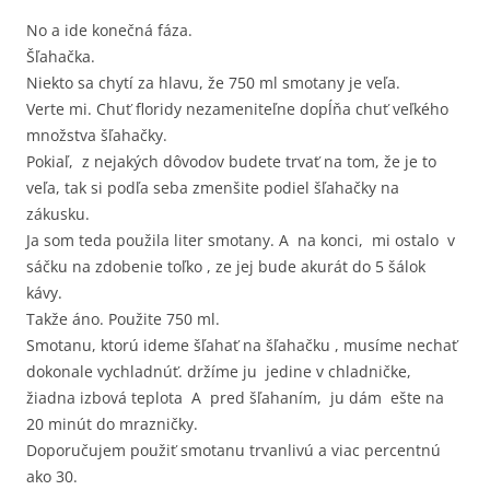
No a ide konečná fáza.
Šľahačka.
Niekto sa chytí za hlavu, že 750 ml smotany je veľa.
Verte mi. Chuť floridy nezameniteľne dopĺňa chuť veľkého
množstva šľahačky.
Pokiaľ, z nejakých dôvodov budete trvať na tom, že je to
veľa, tak si podľa seba zmenšite podiel šľahačky na
zákusku.
Ja som teda použila liter smotany. A na konci, mi ostalo v
sáčku na zdobenie toľko , ze jej bude akurát do 5 šálok
kávy.
Takže áno. Použite 750 ml.
Smotanu, ktorú ideme šľahať na šľahačku , musíme nechať
dokonale vychladnúť. držíme ju jedine v chladničke,
žiadna izbová teplota A pred šľahaním, ju dám ešte na
20 minút do mrazničky.
Doporučujem použiť smotanu trvanlivú a viac percentnú
ako 30.