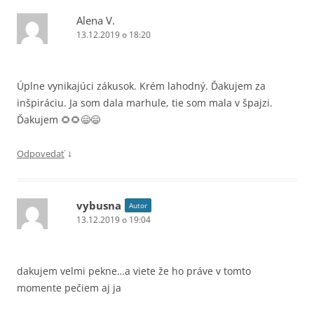
Alena V.
13.12.2019 o 18:20
Úplne vynikajúci zákusok. Krém lahodný. Ďakujem za
inšpiráciu. Ja som dala marhule, tie som mala v špajzi.
Ďakujem 🌻🌻😄😄
↓
Odpovedať
vybusna
Autor
13.12.2019 o 19:04
dakujem velmi pekne…a viete že ho práve v tomto
momente pečiem aj ja