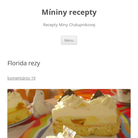
Preskočiť
na
Míniny recepty
obsah
Recepty Miny Chalupnikovej
Menu
Florida rezy
komentárov 19