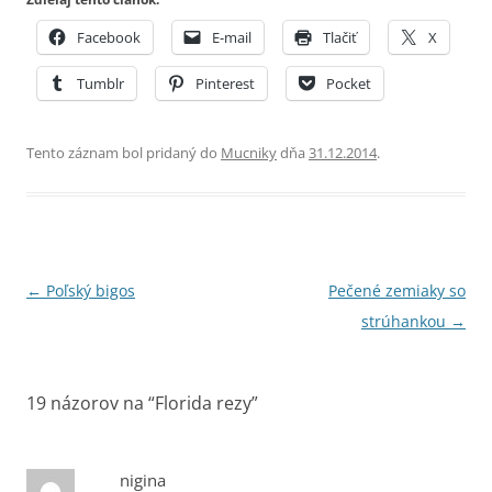
Facebook
E-mail
Tlačiť
X
Tumblr
Pinterest
Pocket
Tento záznam bol pridaný do
Mucniky
dňa
31.12.2014
.
Navigácia
←
Poľský bigos
Pečené zemiaky so
článkami
strúhankou
→
19 názorov na “
Florida rezy
”
nigina