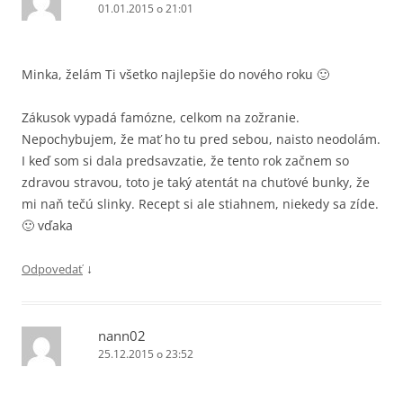
01.01.2015 o 21:01
Minka, želám Ti všetko najlepšie do nového roku 🙂
Zákusok vypadá famózne, celkom na zožranie.
Nepochybujem, že mať ho tu pred sebou, naisto neodolám.
I keď som si dala predsavzatie, že tento rok začnem so
zdravou stravou, toto je taký atentát na chuťové bunky, že
mi naň tečú slinky. Recept si ale stiahnem, niekedy sa zíde.
🙂 vďaka
↓
Odpovedať
nann02
25.12.2015 o 23:52