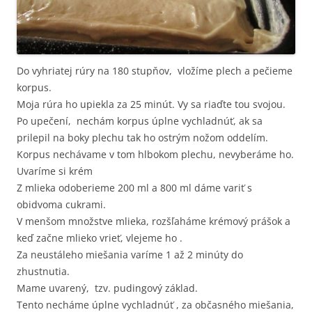
Do vyhriatej rúry na 180 stupňov, vložíme plech a pečieme
korpus.
Moja rúra ho upiekla za 25 minút. Vy sa riaďte tou svojou.
Po upečení, nechám korpus úplne vychladnúť, ak sa
prilepil na boky plechu tak ho ostrým nožom oddelím.
Korpus nechávame v tom hlbokom plechu, nevyberáme ho.
Uvaríme si krém
Z mlieka odoberieme 200 ml a 800 ml dáme variť s
obidvoma cukrami.
V menšom množstve mlieka, rozšľaháme krémový prášok a
keď začne mlieko vrieť, vlejeme ho .
Za neustáleho miešania varíme 1 až 2 minúty do
zhustnutia.
Mame uvarený, tzv. pudingový základ.
Tento necháme úplne vychladnúť , za občasného miešania,