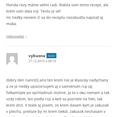
Florida rezy máme veľmi radi. Robila som tento recept, ale
krém som dala iný. Tento je veľ
mi riedky neviem či sa do receptu nezabudla napísať aj
múka.
↓
Odpovedať
vybusna
Autor
27.12.2015 o 09:19
dobry den nann02,ano ten krem nie je klasicky nadychany
a ze je riedky upozornujem aj v samotnom rcp (aj
fotkami)ale po vychladnuti ztuhne. Ja to v oku nemam a tak
vzdy robim, len podla rcp a ked sa pozriete na foto, tak
krem drzi. V texte aj pisem, ze krem davam kym je zakusok
v plechu, pretoze by mi krem tiekol. zakusok nechavam v