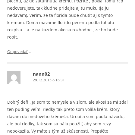
plechu, az do zatuhnutia kremu. Pozrite , pokial tomu rcp
nedoverujete, tak kludne pridajte aj tu muku (ja ju
nedavam), verim, ze ta florida bude chutit aj s tymto
kremom. Doma mavame floridu pecenu podla tohoto
rozpisu….a je na kazdom ako sa rozhodne , ze ho bude
robit.
↓
Odpovedať
nann02
29.12.2015 o 16:31
Dobrý deň . Ja som to nemyslela v zlom, ale akosi sa mi zdal
ten puding veľmi riedky tak preto som volila krém, ktorý
dávam do medového krémeša. Urobila som podľa návodu,
ale bol riedky, tak som sa bála použiť, aby som rezy
nepokazila. Vy máte s tým už skúsenosti. Prepáčte