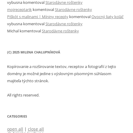
vybusna
komentoval
Starodávne roštenky
mojreceptarik
komentoval
Starodávne roštenky
Piškót s malinami | Míniny recepty
komentoval
Ovocný liaty koláč
vybusna
komentoval
Starodávne roštenky
Michal
komentoval
Starodávne roštenky
(C) 2025 MILENA CHALUPNÍKOVÁ
Kopírovanie a rozširovanie textov, receptov a fotografií z tejto
domény je možné jedine s výslovným písomným súhlasom
majiteľa týchto stránok.
All rights reserved.
CATEGORIES
open all
|
close all