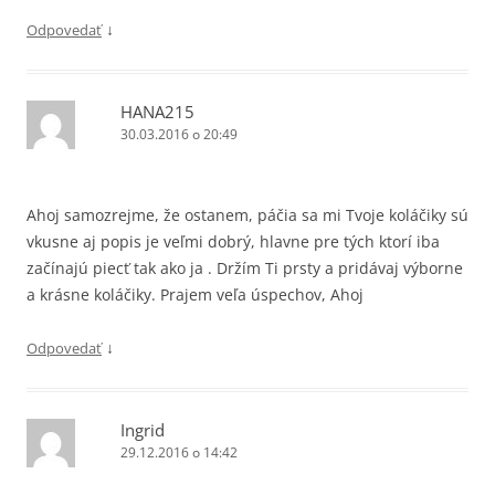
↓
Odpovedať
HANA215
30.03.2016 o 20:49
Ahoj samozrejme, že ostanem, páčia sa mi Tvoje koláčiky sú
vkusne aj popis je veľmi dobrý, hlavne pre tých ktorí iba
začínajú piecť tak ako ja . Držím Ti prsty a pridávaj výborne
a krásne koláčiky. Prajem veľa úspechov, Ahoj
↓
Odpovedať
Ingrid
29.12.2016 o 14:42