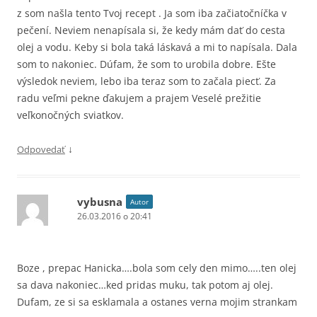
z som našla tento Tvoj recept . Ja som iba začiatočníčka v
pečení. Neviem nenapísala si, že kedy mám dať do cesta
olej a vodu. Keby si bola taká láskavá a mi to napísala. Dala
som to nakoniec. Dúfam, že som to urobila dobre. Ešte
výsledok neviem, lebo iba teraz som to začala piecť. Za
radu veľmi pekne ďakujem a prajem Veselé prežitie
veľkonočných sviatkov.
↓
Odpovedať
vybusna
Autor
26.03.2016 o 20:41
Boze , prepac Hanicka….bola som cely den mimo…..ten olej
sa dava nakoniec…ked pridas muku, tak potom aj olej.
Dufam, ze si sa esklamala a ostanes verna mojim strankam