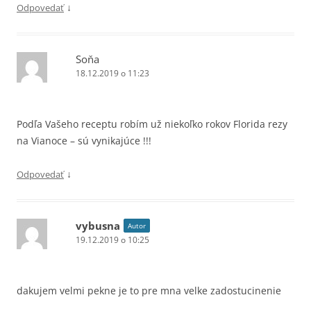
↓
Odpovedať
Soňa
18.12.2019 o 11:23
Podľa Vašeho receptu robím už niekoľko rokov Florida rezy
na Vianoce – sú vynikajúce !!!
↓
Odpovedať
vybusna
Autor
19.12.2019 o 10:25
dakujem velmi pekne je to pre mna velke zadostucinenie