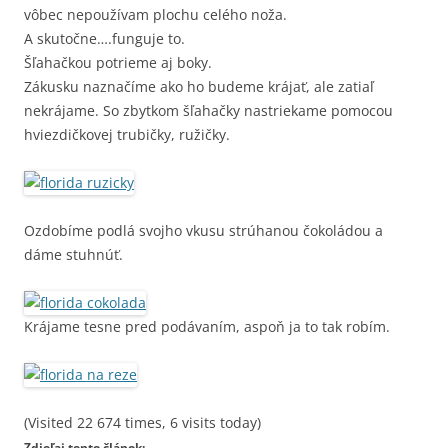
vôbec nepoužívam plochu celého noža.
A skutočne….funguje to.
Šľahačkou potrieme aj boky.
Zákusku naznačíme ako ho budeme krájať, ale zatiaľ
nekrájame. So zbytkom šľahačky nastriekame pomocou
hviezdičkovej trubičky, ružičky.
Ozdobíme podlá svojho vkusu strúhanou čokoládou a
dáme stuhnúť.
Krájame tesne pred podávaním, aspoň ja to tak robím.
(Visited 22 674 times, 6 visits today)
Zdieľaj tento článok: