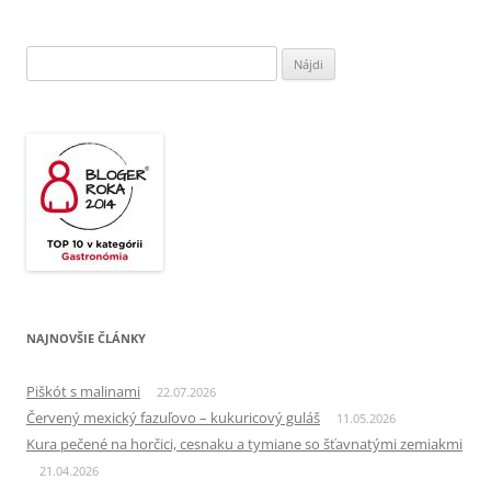
Hľadať:
NAJNOVŠIE ČLÁNKY
Piškót s malinami
22.07.2026
Červený mexický fazuľovo – kukuricový guláš
11.05.2026
Kura pečené na horčici, cesnaku a tymiane so šťavnatými zemiakmi
21.04.2026