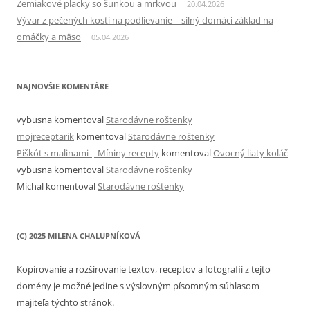
Zemiakové placky so šunkou a mrkvou
20.04.2026
Vývar z pečených kostí na podlievanie – silný domáci základ na
omáčky a mäso
05.04.2026
NAJNOVŠIE KOMENTÁRE
vybusna
komentoval
Starodávne roštenky
mojreceptarik
komentoval
Starodávne roštenky
Piškót s malinami | Míniny recepty
komentoval
Ovocný liaty koláč
vybusna
komentoval
Starodávne roštenky
Michal
komentoval
Starodávne roštenky
(C) 2025 MILENA CHALUPNÍKOVÁ
Kopírovanie a rozširovanie textov, receptov a fotografií z tejto
domény je možné jedine s výslovným písomným súhlasom
majiteľa týchto stránok.