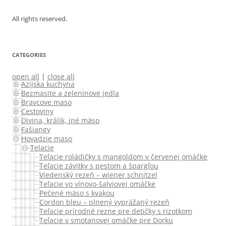
All rights reserved.
CATEGORIES
open all
|
close all
Azijska kuchyna
Bezmasite a zeleninove jedla
Bravcove maso
Cestoviny
Divina, králik, iné mäso
Fašiangy
Hovadzie maso
Telacie
Teľacie roládičky s mangoldom v červenej omáčke
Teľacie závitky s pestom a špargľou
Viedenský rezeň – wiener schnitzel
Teľacie vo vínovo-šalviovej omáčke
Pečené mäso s kvakou
Cordon bleu – plnený vyprážaný rezeň
Teľacie prírodné rezne pre detičky s rizotkom
Teľacie v smotanovej omáčke pre Dorku