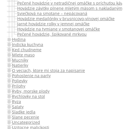
Pečené hovädzie v netradičnej omáčke s príchuťou kávy
Hovädzie závitky plnene mletým mäsom s nakladaným ze
Sviečková na smotane – nepácovaná
Hovädzie medailónky v brusnicovo-vínovej omáčke
Jarné hovädzie rolky v jemnej omáčke
Hovädzie na tymiane v smotanovej omáčke
Pečené hovädzie, špikované mrkvou
Hydina
Indicka kuchyna
Ked chudneme
Mlete maso
Mucniky
Natierky
O veciach, ktore mi stoja za napisanie
Pohostenie na party
Polievky
Prilohy
Ryby, morske plody
Rychlovky na stol
Ryza
Salaty
Sladke jedla
Slane pecenie
Uncategorized
Uzitocne malickosti