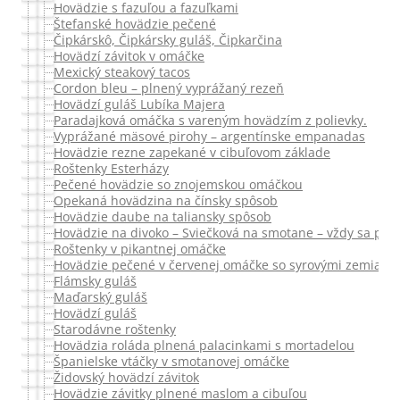
Hovädzie s fazuľou a fazuľkami
Štefanské hovädzie pečené
Čipkárskô, Čipkársky guláš, Čipkarčina
Hovädzí závitok v omáčke
Mexický steakový tacos
Cordon bleu – plnený vyprážaný rezeň
Hovädzí guláš Lubíka Majera
Paradajková omáčka s vareným hovädzím z polievky.
Vyprážané mäsové pirohy – argentínske empanadas
Hovädzie rezne zapekané v cibuľovom základe
Roštenky Esterházy
Pečené hovädzie so znojemskou omáčkou
Opekaná hovädzina na čínsky spôsob
Hovädzie daube na taliansky spôsob
Hovädzie na divoko – Sviečková na smotane – vždy sa pod
Roštenky v pikantnej omáčke
Hovädzie pečené v červenej omáčke so syrovými zemiakm
Flámsky guláš
Maďarský guláš
Hovädzí guláš
Starodávne roštenky
Hovädzia roláda plnená palacinkami s mortadelou
Španielske vtáčky v smotanovej omáčke
Židovský hovädzí závitok
Hovädzie závitky plnené maslom a cibuľou