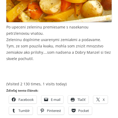
Po upeceni zeleninu premiesame s nasekanou
petrzlenovou vnatou.
Zeleninu doplnime uvarenymi zemiakmi a podavame.
Tym, ze som pouzila kvaku, mohla som znizit mnozstvo
zemiakov ako prilohy….som nadsena a Dobry Manzel si tiez
skvele pochutil.
(Visited 2 130 times, 1 visits today)
Zdieľaj tento článok:
Facebook
E-mail
Tlačiť
X
Tumblr
Pinterest
Pocket