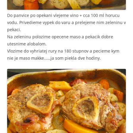
Do panvice po opekani vlejeme vino + cca 100 ml horucu
vodu. Privedieme vypek do varu a prelejeme nim zeleninu v
pekaci.
Na zeleninu polozime opecene maso a pekacik dobre
utesnime alobalom.
Vlozime do vyhriatej rury na 180 stupnov a pecieme kym
nie je maso makke……ja som piekla dve hodiny.