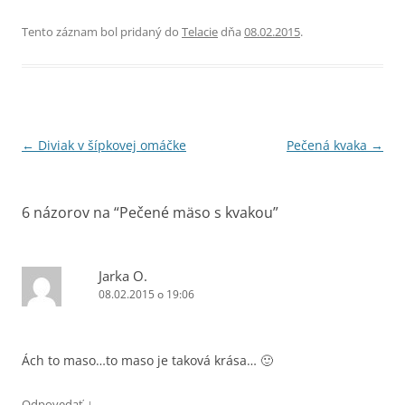
Tento záznam bol pridaný do
Telacie
dňa
08.02.2015
.
Navigácia
←
Diviak v šípkovej omáčke
Pečená kvaka
→
článkami
6 názorov na “
Pečené mäso s kvakou
”
Jarka O.
08.02.2015 o 19:06
Ách to maso…to maso je taková krása… 🙂
↓
Odpovedať