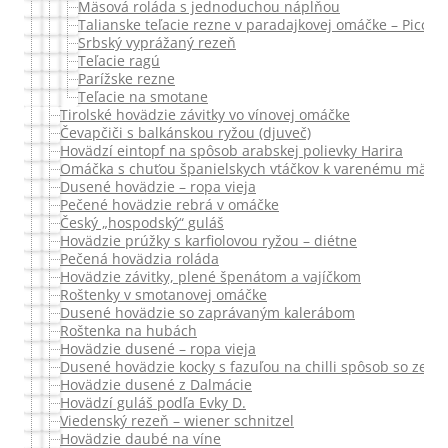
Mäsová roláda s jednoduchou náplňou
Talianske teľacie rezne v paradajkovej omáčke – Piccata
Srbský vyprážaný rezeň
Teľacie ragú
Parížske rezne
Teľacie na smotane
Tirolské hovädzie závitky vo vínovej omáčke
Čevapčiči s balkánskou ryžou (djuveč)
Hovädzí eintopf na spôsob arabskej polievky Harira
Omáčka s chuťou španielskych vtáčkov k varenému mäsu z 
Dusené hovädzie – ropa vieja
Pečené hovädzie rebrá v omáčke
Český „hospodský“ guláš
Hovädzie prúžky s karfiolovou ryžou – diétne
Pečená hovädzia roláda
Hovädzie závitky, plené špenátom a vajíčkom
Roštenky v smotanovej omáčke
Dusené hovädzie so zaprávaným kalerábom
Roštenka na hubách
Hovädzie dusené – ropa vieja
Dusené hovädzie kocky s fazuľou na chilli spôsob so zele
Hovädzie dusené z Dalmácie
Hovädzí guláš podľa Evky D.
Viedenský rezeň – wiener schnitzel
Hovädzie daubé na víne