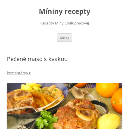
Preskočiť
na
Míniny recepty
obsah
Recepty Miny Chalupnikovej
Menu
Pečené mäso s kvakou
komentárov 6