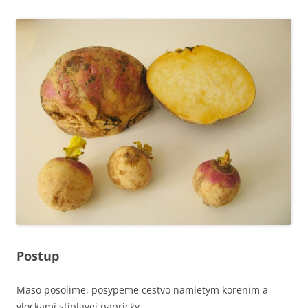
Postup
Maso posolime, posypeme cestvo namletym korenim a
vlockami stiplavej papricky.