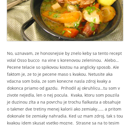
No, uznavam, ze honosnejsie by znelo keby sa tento recept
volal Osso bucco na vine s korenovou zeleninou. Alebo…
Pecene telacie so spikovou kostou na anglicky sposob. Ale
faktom je, ze to je pecene maso s kvakou. Netusite aka
vdacna som bola, ze som konecne nasla zdroj kvaky a
dokonca priamo od gazdu. Prihodil aj okruhlicu…tu som v
zivote nejedla, len o nej pocula. Kvaka, ktoru som pouzila
je duzinou zlta a na povrchu je trochu fialkasta a obsahuje
o takmer dve tretiny menej kalorii ako zemiaky…… a pritom
dokonale tie zemiaky nahradia. Ked uz mam zdroj, tak s tou
kvakou idem skusat vsetko mozne. Strasne sa na to tesim