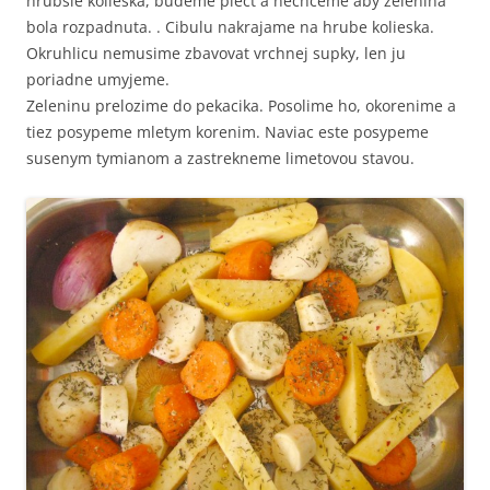
hrubsie kolieska, budeme piect a nechceme aby zelenina
bola rozpadnuta. . Cibulu nakrajame na hrube kolieska.
Okruhlicu nemusime zbavovat vrchnej supky, len ju
poriadne umyjeme.
Zeleninu prelozime do pekacika. Posolime ho, okorenime a
tiez posypeme mletym korenim. Naviac este posypeme
susenym tymianom a zastrekneme limetovou stavou.