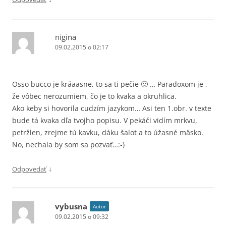
nigina
09.02.2015 o 02:17
Osso bucco je kráaasne, to sa ti pečie 🙂 … Paradoxom je ,
že vôbec nerozumiem, čo je to kvaka a okruhlica.
Ako keby si hovorila cudzím jazykom… Asi ten 1.obr. v texte
bude tá kvaka dľa tvojho popisu. V pekáči vidím mrkvu,
petržlen, zrejme tú kavku, dáku šalot a to úžasné mäsko.
No, nechala by som sa pozvať…:-)
↓
Odpovedať
vybusna
Autor
09.02.2015 o 09:32