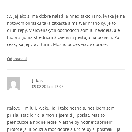
:D, jaj ako si ma dobre naladila hned takto rano. kvaka je na
hotovom obrazku taka zltkasta a ma tvar hranolky. Je to
druh repy. V slovenskych obchodoch som ju nevidela, ale
ludia si ju na strednom Slovensku pestuju na poliach. Po
cesky sa jej vravi turin. Mozno budes viac v obraze.
↓
Odpovedať
Jitkas
09.02.2015 o 12:07
Italove ji miluji, kvaku, ja ji take neznala, nez jsem sem
prisla, stacilo rici a mohla jsem ti ji poslat. Mas to
peknoucke a hodne jedle. Vlastne by hodne“cubrneli“,
protoze jsi ji pouzila moc dobre a urcite by si posmakli, ja