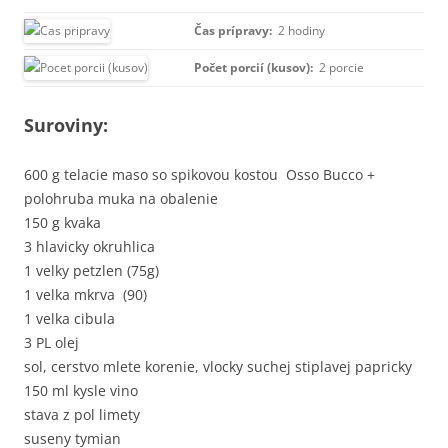
Čas prípravy:
2 hodiny
Počet porcií (kusov):
2 porcie
Suroviny:
600 g telacie maso so spikovou kostou Osso Bucco +
polohruba muka na obalenie
150 g kvaka
3 hlavicky okruhlica
1 velky petzlen (75g)
1 velka mkrva (90)
1 velka cibula
3 PL olej
sol, cerstvo mlete korenie, vlocky suchej stiplavej papricky
150 ml kysle vino
stava z pol limety
suseny tymian