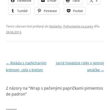
Facebook
E-mail
Tlačiť
X
Tumblr
Pinterest
Pocket
Tento záznam bol pridaný do
Natierky
,
Pohostenie na party
dňa
28.06.2013
.
Navigácia
←
Roláda s nadýchaným
Jarné hovädzie rolky v jemnej
článkami
krémom, celá v bielom
omáčke
→
2 názory na “
Wrap s pečenými papričkami pimientos
de padron
”