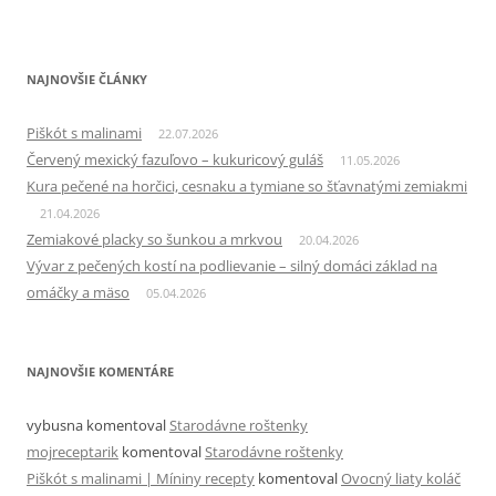
NAJNOVŠIE ČLÁNKY
Piškót s malinami
22.07.2026
Červený mexický fazuľovo – kukuricový guláš
11.05.2026
Kura pečené na horčici, cesnaku a tymiane so šťavnatými zemiakmi
21.04.2026
Zemiakové placky so šunkou a mrkvou
20.04.2026
Vývar z pečených kostí na podlievanie – silný domáci základ na
omáčky a mäso
05.04.2026
NAJNOVŠIE KOMENTÁRE
vybusna
komentoval
Starodávne roštenky
mojreceptarik
komentoval
Starodávne roštenky
Piškót s malinami | Míniny recepty
komentoval
Ovocný liaty koláč