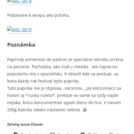
Podavame k wrapu ako prilohu.
Poznámka
Papricky pimientos de padron je specialna odroda urcena
na pecenie. Pochadza, ako inak z mexika , ale najvacsiu
popularitu ma v spanielsku. V oblasti kde sa pestuje, sa
kona kazdy rok festival tejto papriky.
Tato paprika nie je stiplava…vacsinou….jej konzumacii sa
hovori aj *ruska ruleta*, pretoze vo varke sa vzdy najde
nejaka, ktora konzumentovi vypali dieru do lica. V nasom
200g balicku takato nastastie nebola 😀
Zdieľaj tento článok: