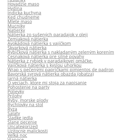
Hovadzie maso
Hydina
Indicka kuchyna
Ked chudneme
Mlete maso
Mucniky
Natierky
Nátierka zo sušených paradajok v oleji
Zemiaková nátierka
Avokádová nátierka s vajíčkom
Škvarková nátierka
Rybičková nátierka s nakladaným zeleným korením
Cesnaková nátierka pre silné povahy
Nátierka z rybiek v paradajkovej omáčke.
Vajíčková nátierka s kyslou uhorkou
Wrap s pečenými papričkami pimientos de padron
Bavorská syrová nátierka obazda (obatza)
Jarná nátierka
O veciach, ktore mi stoja za napisanie
Pohostenie na party
Polievky
Prilohy
Ryby, morske plody
Rychlovky na stol
Ryza
Salaty
Sladke jedla
Slane pecenie
Uncategorized
Uzitocne malickosti
Veľká noc
Vianoce