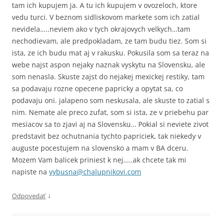
tam ich kupujem ja. A tu ich kupujem v ovozeloch, ktore
vedu turci. V beznom sidliskovom markete som ich zatial
nevidela…..neviem ako v tych okrajovych velkych…tam
nechodievam, ale predpokladam, ze tam budu tiez. Som si
ista, ze ich budu mat aj v rakusku. Pokusila som sa teraz na
webe najst aspon nejaky naznak vyskytu na Slovensku, ale
som nenasla. Skuste zajst do nejakej mexickej restiky, tam
sa podavaju rozne opecene papricky a opytat sa, co
podavaju oni. jalapeno som neskusala, ale skuste to zatial s
nim. Nemate ale preco zufat, som si ista, ze v priebehu par
mesiacov sa to zjavi aj na Slovensku… Pokial si neviete zivot
predstavit bez ochutnania tychto papriciek, tak niekedy v
auguste pocestujem na slovensko a mam v BA dceru.
Mozem Vam balicek priniest k nej…..ak chcete tak mi
napiste na
vybusna@chalupnikovi.com
↓
Odpovedať