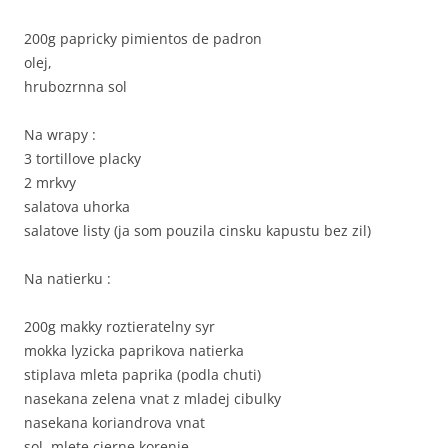
200g papricky pimientos de padron
olej,
hrubozrnna sol
Na wrapy :
3 tortillove placky
2 mrkvy
salatova uhorka
salatove listy (ja som pouzila cinsku kapustu bez zil)
Na natierku :
200g makky roztieratelny syr
mokka lyzicka paprikova natierka
stiplava mleta paprika (podla chuti)
nasekana zelena vnat z mladej cibulky
nasekana koriandrova vnat
sol, mlete cierne korenie