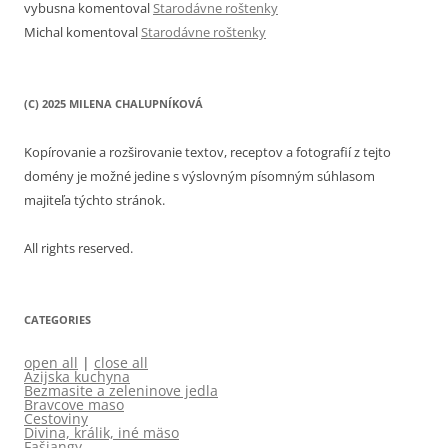
vybusna
komentoval
Starodávne roštenky
Michal
komentoval
Starodávne roštenky
(C) 2025 MILENA CHALUPNÍKOVÁ
Kopírovanie a rozširovanie textov, receptov a fotografií z tejto
domény je možné jedine s výslovným písomným súhlasom
majiteľa týchto stránok.
All rights reserved.
CATEGORIES
open all
|
close all
Azijska kuchyna
Bezmasite a zeleninove jedla
Bravcove maso
Cestoviny
Divina, králik, iné mäso
Fašiangy