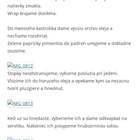
natierky zmakla.
Wrap krajame dosikma.
Do mensieho kastrolika dame vyssiu vrstvu oleja a
nechame rozohriat.
Zelene papricky pimientos de padron umyjeme a dokladne
osusime.
Stopky neodstranujeme, vyborne posluzia pri jedeni.
Vlozime ich do horuceho oleja a opekame kym sa nezacnu
tvorit pluzgiere a hnednut.
Ked uz su hnedaste, vyberieme ich a dame odkvapkat na
servitku. Nakoniec ich posypeme hrubozrnnou solou.