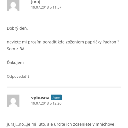
Juraj
19.07.2013 o 11:57
Dobrý deň,
neviete mi prosím poradiť kde zoženiem papričky Padron ?
Som z BA.
Ďakujem
↓
Odpovedať
vybusna
Autor
19.07.2013 o 12:26
juraj…no…je mi luto, ale urcite ich zozeniete v mnichove ,