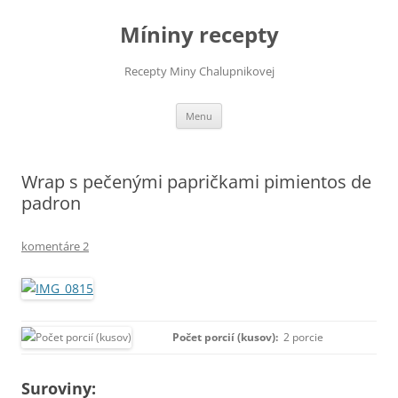
Preskočiť
na
Míniny recepty
obsah
Recepty Miny Chalupnikovej
Menu
Wrap s pečenými papričkami pimientos de
padron
komentáre 2
Počet porcií (kusov):
2 porcie
Suroviny: