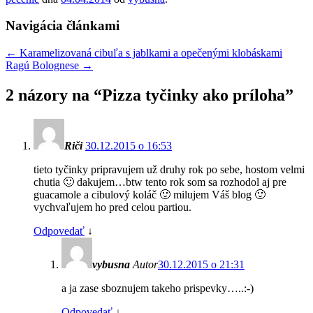
Navigácia článkami
←
Karamelizovaná cibuľa s jablkami a opečenými klobáskami
Ragú Bolognese
→
2 názory na “
Pizza tyčinky ako príloha
”
Riči
30.12.2015 o 16:53
tieto tyčinky pripravujem už druhy rok po sebe, hostom velmi
chutia 🙂 dakujem…btw tento rok som sa rozhodol aj pre
guacamole a cibulový koláč 🙂 milujem Váš blog 🙂
vychvaľujem ho pred celou partiou.
Odpovedať
↓
vybusna
Autor
30.12.2015 o 21:31
a ja zase sboznujem takeho prispevky…..:-)
Odpovedať
↓