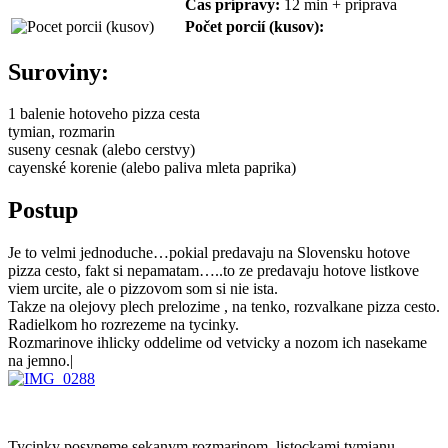
Čas prípravy:
12 min + priprava
Počet porcií (kusov):
Suroviny:
1 balenie hotoveho pizza cesta
tymian, rozmarin
suseny cesnak (alebo cerstvy)
cayenské korenie (alebo paliva mleta paprika)
Postup
Je to velmi jednoduche…pokial predavaju na Slovensku hotove
pizza cesto, fakt si nepamatam…..to ze predavaju hotove listkove
viem urcite, ale o pizzovom som si nie ista.
Takze na olejovy plech prelozime , na tenko, rozvalkane pizza cesto.
Radielkom ho rozrezeme na tycinky.
Rozmarinove ihlicky oddelime od vetvicky a nozom ich nasekame
na jemno.|
Tycinky posypeme sekanym rozmarinom, listockami tymianu,