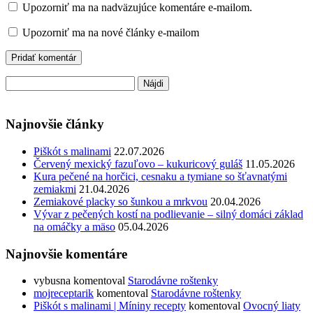
Upozorniť ma na nadväzujúce komentáre e-mailom.
Upozorniť ma na nové články e-mailom
Hľadať:
Najnovšie články
Piškót s malinami
22.07.2026
Červený mexický fazuľovo – kukuricový guláš
11.05.2026
Kura pečené na horčici, cesnaku a tymiane so šťavnatými
zemiakmi
21.04.2026
Zemiakové placky so šunkou a mrkvou
20.04.2026
Vývar z pečených kostí na podlievanie – silný domáci základ
na omáčky a mäso
05.04.2026
Najnovšie komentáre
vybusna
komentoval
Starodávne roštenky
mojreceptarik
komentoval
Starodávne roštenky
Piškót s malinami | Míniny recepty
komentoval
Ovocný liaty