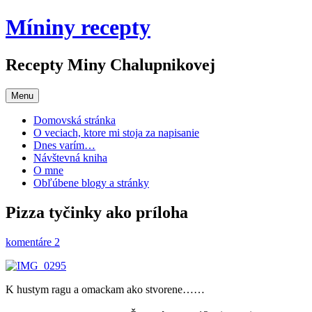
Preskočiť
Míniny recepty
na
obsah
Recepty Miny Chalupnikovej
Menu
Domovská stránka
O veciach, ktore mi stoja za napisanie
Dnes varím…
Návštevná kniha
O mne
Obľúbene blogy a stránky
Pizza tyčinky ako príloha
komentáre 2
K hustym ragu a omackam ako stvorene……