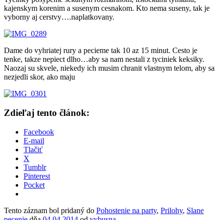
kajenskym korenim a susenym cesnakom. Kto nema suseny, tak je
vyborny aj cerstvy….naplatkovany.
Dame do vyhriatej rury a pecieme tak 10 az 15 minut. Cesto je
tenke, takze nepiect dlho…aby sa nam nestali z tyciniek keksiky.
Naozaj su skvele, niekedy ich musim chranit vlastnym telom, aby sa
nezjedli skor, ako maju
Zdieľaj tento článok:
Facebook
E-mail
Tlačiť
X
Tumblr
Pinterest
Pocket
Tento záznam bol pridaný do
Pohostenie na party
,
Prilohy
,
Slane
pecenie
dňa
04.04.2014
od
vybusna
.