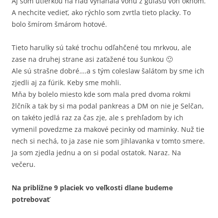
Aj som utierkou na riad vyháňala vôňu z gulášu von oknom.
A nechcite vedieť, ako rýchlo som zvrtla tieto placky. To
bolo šmírom šmárom hotové.
Tieto harulky sú také trochu odľahčené tou mrkvou, ale
zase na druhej strane asi zaťažené tou šunkou 🙂
Ale sú strašne dobré….a s tým coleslaw šalátom by sme ich
zjedli aj za fúrik. Keby sme mohli.
Mňa by bolelo miesto kde som mala pred dvoma rokmi
žlčník a tak by si ma podal pankreas a DM on nie je Selčan,
on takéto jedlá raz za čas zje, ale s prehľadom by ich
vymenil povedzme za makové pecinky od maminky. Nuž tie
nech si nechá, to ja zase nie som Jihlavanka v tomto smere.
Ja som zjedla jednu a on si podal ostatok. Naraz. Na
večeru.
Na približne 9 placiek vo veľkosti dlane budeme
potrebovať