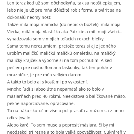
Len teraz keď už som dôchodkyňa, tak sa neoštiepkujem,
lebo nie je už pre mňa dôležité robiť formu a tváriť sa na
dokonalú neomylnosť.
Takže milá moja mamička (do nebíčka božtek), milá moja
Vierka, milá moja Vlastička aka Patrície a milí moji všetci…
vyhadzovala som v mojich teľacích rokoch bielky.
Sama tomu nerozumiem, pretože teraz si aj z jedného
urobím maličkú maličkú maličkú omeletku, na maličký
maličký krajček a výborne si na tom pochutím. A keď
pečiem pre nášho Romana laskonky, tak ten pohár v
mrazničke, je pre mňa veľkým darom.
A takto to bolo aj s kosťami po vykostení.
Mnoho ľudí si absolútne nepamätá ako to bolo v
mäsiarňach pred 40 rokmi. Neexistovalo balíčkované mäso,
pekne naporciované, opracované.
To na háku skutočne viselo pol prasaťa a nožom sa z neho
odkrajovalo.
Alebo karé. To som musela poprosiť mäsiara, či by mi
neodsekol tri rezne a to bola veľká opovážlivosť. Cukráreň v