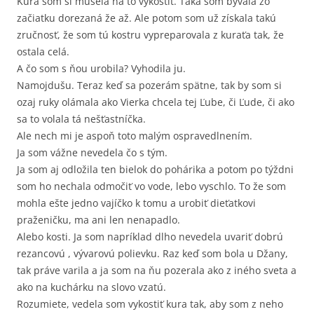
Kura som si musela na to vykostiť. Taká som bývala zo
začiatku dorezaná že až. Ale potom som už získala takú
zručnosť, že som tú kostru vypreparovala z kuraťa tak, že
ostala celá.
A čo som s ňou urobila? Vyhodila ju.
Namojdušu. Teraz keď sa pozerám spätne, tak by som si
ozaj ruky olámala ako Vierka chcela tej Ľube, či Ľude, či ako
sa to volala tá nešťastníčka.
Ale nech mi je aspoň toto malým ospravedlnením.
Ja som vážne nevedela čo s tým.
Ja som aj odložila ten bielok do pohárika a potom po týždni
som ho nechala odmočiť vo vode, lebo vyschlo. To že som
mohla ešte jedno vajíčko k tomu a urobiť dieťatkovi
praženičku, ma ani len nenapadlo.
Alebo kosti. Ja som napríklad dlho nevedela uvariť dobrú
rezancovú , vývarovú polievku. Raz keď som bola u Džany,
tak práve varila a ja som na ňu pozerala ako z iného sveta a
ako na kuchárku na slovo vzatú.
Rozumiete, vedela som vykostiť kura tak, aby som z neho