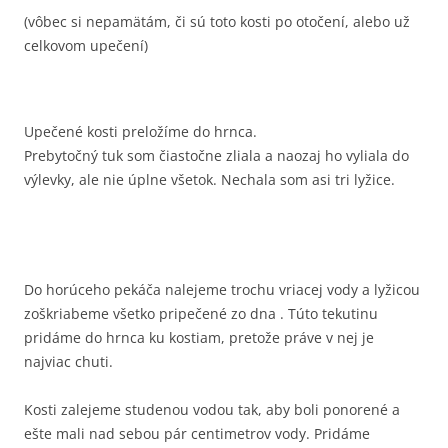
(vôbec si nepamätám, či sú toto kosti po otočení, alebo už
celkovom upečení)
Upečené kosti preložíme do hrnca.
Prebytočný tuk som čiastočne zliala a naozaj ho vyliala do
výlevky, ale nie úplne všetok. Nechala som asi tri lyžice.
Do horúceho pekáča nalejeme trochu vriacej vody a lyžicou
zoškriabeme všetko pripečené zo dna . Túto tekutinu
pridáme do hrnca ku kostiam, pretože práve v nej je
najviac chuti.
Kosti zalejeme studenou vodou tak, aby boli ponorené a
ešte mali nad sebou pár centimetrov vody. Pridáme