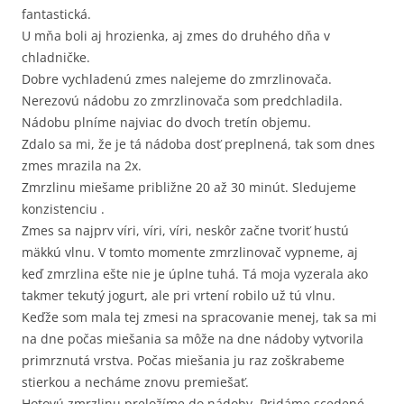
fantastická.
U mňa boli aj hrozienka, aj zmes do druhého dňa v
chladničke.
Dobre vychladenú zmes nalejeme do zmrzlinovača.
Nerezovú nádobu zo zmrzlinovača som predchladila.
Nádobu plníme najviac do dvoch tretín objemu.
Zdalo sa mi, že je tá nádoba dosť preplnená, tak som dnes
zmes mrazila na 2x.
Zmrzlinu miešame približne 20 až 30 minút. Sledujeme
konzistenciu .
Zmes sa najprv víri, víri, víri, neskôr začne tvoriť hustú
mäkkú vlnu. V tomto momente zmrzlinovač vypneme, aj
keď zmrzlina ešte nie je úplne tuhá. Tá moja vyzerala ako
takmer tekutý jogurt, ale pri vrtení robilo už tú vlnu.
Keďže som mala tej zmesi na spracovanie menej, tak sa mi
na dne počas miešania sa môže na dne nádoby vytvorila
primrznutá vrstva. Počas miešania ju raz zoškrabeme
stierkou a necháme znovu premiešať.
Hotovú zmrzlinu preložíme do nádoby. Pridáme scedené