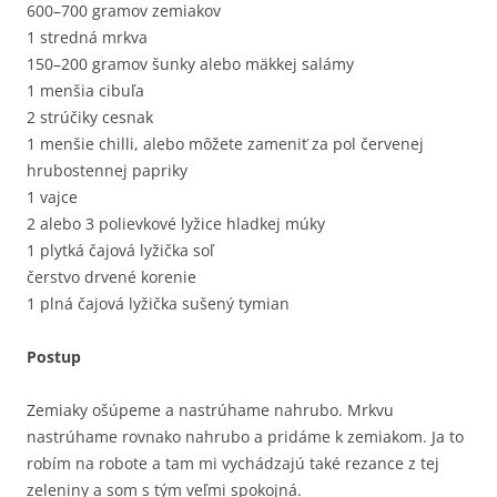
600–700 gramov zemiakov
1 stredná mrkva
150–200 gramov šunky alebo mäkkej salámy
1 menšia cibuľa
2 strúčiky cesnak
1 menšie chilli, alebo môžete zameniť za pol červenej
hrubostennej papriky
1 vajce
2 alebo 3 polievkové lyžice hladkej múky
1 plytká čajová lyžička soľ
čerstvo drvené korenie
1 plná čajová lyžička sušený tymian
Postup
Zemiaky ošúpeme a nastrúhame nahrubo. Mrkvu
nastrúhame rovnako nahrubo a pridáme k zemiakom. Ja to
robím na robote a tam mi vychádzajú také rezance z tej
zeleniny a som s tým veľmi spokojná.