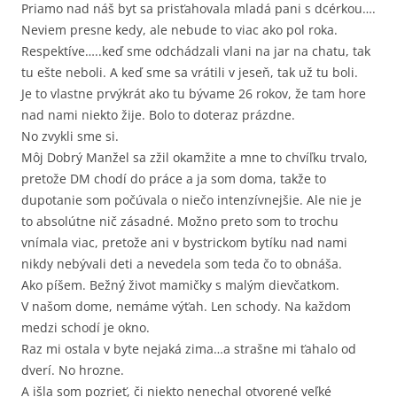
Priamo nad náš byt sa prisťahovala mladá pani s dcérkou….
Neviem presne kedy, ale nebude to viac ako pol roka.
Respektíve…..keď sme odchádzali vlani na jar na chatu, tak
tu ešte neboli. A keď sme sa vrátili v jeseň, tak už tu boli.
Je to vlastne prvýkrát ako tu bývame 26 rokov, že tam hore
nad nami niekto žije. Bolo to doteraz prázdne.
No zvykli sme si.
Môj Dobrý Manžel sa zžil okamžite a mne to chvíľku trvalo,
pretože DM chodí do práce a ja som doma, takže to
dupotanie som počúvala o niečo intenzívnejšie. Ale nie je
to absolútne nič zásadné. Možno preto som to trochu
vnímala viac, pretože ani v bystrickom bytíku nad nami
nikdy nebývali deti a nevedela som teda čo to obnáša.
Ako píšem. Bežný život mamičky s malým dievčatkom.
V našom dome, nemáme výťah. Len schody. Na každom
medzi schodí je okno.
Raz mi ostala v byte nejaká zima…a strašne mi ťahalo od
dverí. No hrozne.
A išla som pozrieť, či niekto nenechal otvorené veľké