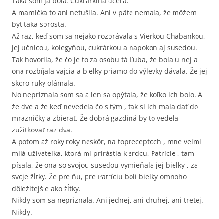
Taká som ja bola. Cukrárkina dcéra.
A mamička to ani netušila. Ani v päte nemala, že môžem
byť taká sprostá.
Až raz, keď som sa nejako rozprávala s Vierkou Chabankou,
jej učnicou, kolegyňou, cukrárkou a napokon aj susedou.
Tak hovorila, že čo je to za osobu tá Ľuba, že bola u nej a
ona rozbíjala vajcia a bielky priamo do výlevky dávala. Že jej
skoro ruky olámala.
No nepriznala som sa a len sa opýtala, že koľko ich bolo. A
že dve a že keď nevedela čo s tým , tak si ich mala dať do
mrazničky a zbierať. Že dobrá gazdiná by to vedela
zužitkovať raz dva.
A potom až roky roky neskôr, na topreceptoch , mne veľmi
milá užívateľka, ktorá mi prirástla k srdcu, Patrície , tam
písala, že ona so svojou susedou vymieňala jej bielky , za
svoje žĺtky. Že pre ňu, pre Patríciu boli bielky omnoho
dôležitejšie ako žĺtky.
Nikdy som sa nepriznala. Ani jednej, ani druhej, ani tretej.
Nikdy.