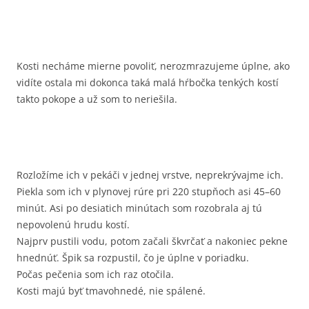
Kosti necháme mierne povoliť, nerozmrazujeme úplne, ako
vidíte ostala mi dokonca taká malá hŕbočka tenkých kostí
takto pokope a už som to neriešila.
Rozložíme ich v pekáči v jednej vrstve, neprekrývajme ich.
Piekla som ich v plynovej rúre pri 220 stupňoch asi 45–60
minút. Asi po desiatich minútach som rozobrala aj tú
nepovolenú hrudu kostí.
Najprv pustili vodu, potom začali škvrčať a nakoniec pekne
hnednúť. Špik sa rozpustil, čo je úplne v poriadku.
Počas pečenia som ich raz otočila.
Kosti majú byť tmavohnedé, nie spálené.