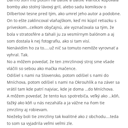
bomby ako stolný lávový gril, alebo sadu komiksov o
Dilbertovi tesne pred tým, ako umrel jeho autor a podobne.
On to ešte zaklincoval vlaňajškom, keď mi kúpil retiazku s
príveskom…celkom obyčajnú, ale vyznačovala sa tým, že
bola v stratosfére a ťahali ju za vesmírnym balónom a aj
som dostala k nej fotografiu, ako si tam visí.
Nenávidím ho za to…..už nič sa tomuto nemôže vyrovnať a
vyhral. Tak.
No a môžem povedať, že ten zmrzlinový stroj sme všade
vláčili so sebou ako mačka mačence.
Odišiel s nami na Slovensko, potom odišiel s nami do
Mníchova, potom odišiel s nami na Okrouhlík a na záver sa
vrátil tam kde patrí najviac, kde je doma …do Mníchova.
A môžem povedať, že tento kus spotrebiča, veľký ako …kôň,
ťažký ako kôň u nás nezaháľa a ja vážne na ňom tie
zmrzliny aj robievam.
Niežeby boli tie zmrzliny tak kvalitné ako z obchodu….teda
to som sa vyjadrila veľmi veľmi zle.