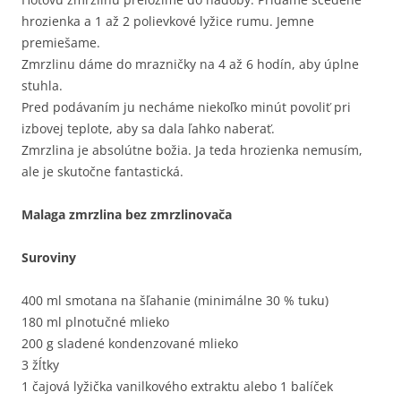
hrozienka a 1 až 2 polievkové lyžice rumu. Jemne
premiešame.
Zmrzlinu dáme do mrazničky na 4 až 6 hodín, aby úplne
stuhla.
Pred podávaním ju necháme niekoľko minút povoliť pri
izbovej teplote, aby sa dala ľahko naberať.
Zmrzlina je absolútne božia. Ja teda hrozienka nemusím,
ale je skutočne fantastická.
Malaga zmrzlina bez zmrzlinovača
Suroviny
400 ml smotana na šľahanie (minimálne 30 % tuku)
180 ml plnotučné mlieko
200 g sladené kondenzované mlieko
3 žĺtky
1 čajová lyžička vanilkového extraktu alebo 1 balíček