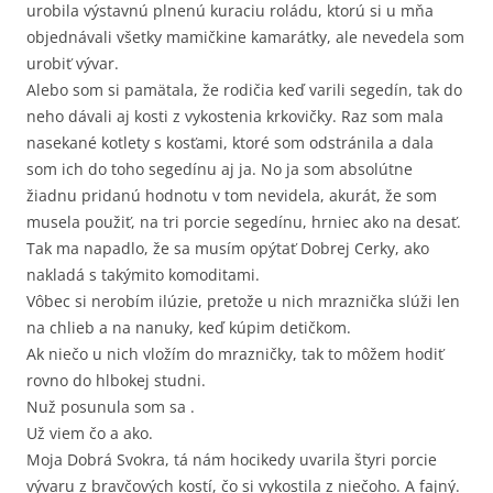
urobila výstavnú plnenú kuraciu roládu, ktorú si u mňa
objednávali všetky mamičkine kamarátky, ale nevedela som
urobiť vývar.
Alebo som si pamätala, že rodičia keď varili segedín, tak do
neho dávali aj kosti z vykostenia krkovičky. Raz som mala
nasekané kotlety s kosťami, ktoré som odstránila a dala
som ich do toho segedínu aj ja. No ja som absolútne
žiadnu pridanú hodnotu v tom nevidela, akurát, že som
musela použiť, na tri porcie segedínu, hrniec ako na desať.
Tak ma napadlo, že sa musím opýtať Dobrej Cerky, ako
nakladá s takýmito komoditami.
Vôbec si nerobím ilúzie, pretože u nich mraznička slúži len
na chlieb a na nanuky, keď kúpim detičkom.
Ak niečo u nich vložím do mrazničky, tak to môžem hodiť
rovno do hlbokej studni.
Nuž posunula som sa .
Už viem čo a ako.
Moja Dobrá Svokra, tá nám hocikedy uvarila štyri porcie
vývaru z bravčových kostí, čo si vykostila z niečoho. A fajný.