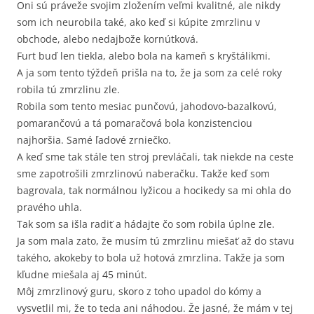
Oni sú práveže svojim zložením veľmi kvalitné, ale nikdy
som ich neurobila také, ako keď si kúpite zmrzlinu v
obchode, alebo nedajbože kornútková.
Furt buď len tiekla, alebo bola na kameň s kryštálikmi.
A ja som tento týždeň prišla na to, že ja som za celé roky
robila tú zmrzlinu zle.
Robila som tento mesiac punčovú, jahodovo-bazalkovú,
pomarančovú a tá pomaračová bola konzistenciou
najhoršia. Samé ľadové zrniečko.
A keď sme tak stále ten stroj prevláčali, tak niekde na ceste
sme zapotrošili zmrzlinovú naberačku. Takže keď som
bagrovala, tak normálnou lyžicou a hocikedy sa mi ohla do
pravého uhla.
Tak som sa išla radiť a hádajte čo som robila úplne zle.
Ja som mala zato, že musím tú zmrzlinu miešať až do stavu
takého, akokeby to bola už hotová zmrzlina. Takže ja som
kľudne miešala aj 45 minút.
Môj zmrzlinový guru, skoro z toho upadol do kómy a
vysvetlil mi, že to teda ani náhodou. Že jasné, že mám v tej