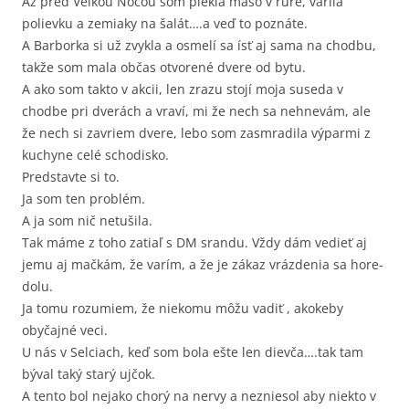
Až pred Veľkou Nocou som piekla mäso v rúre, varila
polievku a zemiaky na šalát….a veď to poznáte.
A Barborka si už zvykla a osmelí sa ísť aj sama na chodbu,
takže som mala občas otvorené dvere od bytu.
A ako som takto v akcii, len zrazu stojí moja suseda v
chodbe pri dverách a vraví, mi že nech sa nehnevám, ale
že nech si zavriem dvere, lebo som zasmradila výparmi z
kuchyne celé schodisko.
Predstavte si to.
Ja som ten problém.
A ja som nič netušila.
Tak máme z toho zatiaľ s DM srandu. Vždy dám vedieť aj
jemu aj mačkám, že varím, a že je zákaz vrázdenia sa hore-
dolu.
Ja tomu rozumiem, že niekomu môžu vadiť , akokeby
obyčajné veci.
U nás v Selciach, keď som bola ešte len dievča….tak tam
býval taký starý ujčok.
A tento bol nejako chorý na nervy a nezniesol aby niekto v