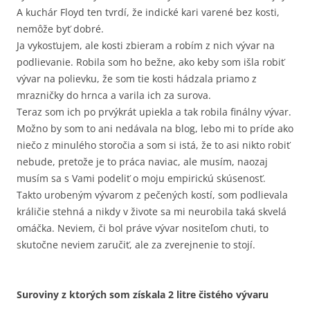
A kuchár Floyd ten tvrdí, že indické kari varené bez kosti,
nemôže byť dobré.
Ja vykosťujem, ale kosti zbieram a robím z nich vývar na
podlievanie. Robila som ho bežne, ako keby som išla robiť
vývar na polievku, že som tie kosti hádzala priamo z
mrazničky do hrnca a varila ich za surova.
Teraz som ich po prvýkrát upiekla a tak robila finálny vývar.
Možno by som to ani nedávala na blog, lebo mi to príde ako
niečo z minulého storočia a som si istá, že to asi nikto robiť
nebude, pretože je to práca naviac, ale musím, naozaj
musím sa s Vami podeliť o moju empirickú skúsenosť.
Takto urobeným vývarom z pečených kostí, som podlievala
králičie stehná a nikdy v živote sa mi neurobila taká skvelá
omáčka. Neviem, či bol práve vývar nositeľom chuti, to
skutočne neviem zaručiť, ale za zverejnenie to stojí.
Suroviny z ktorých som získala 2 litre čistého vývaru