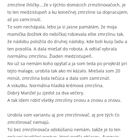
zmrzline ihličky….že v týchto domácich zrmzlinovačoch, je
to len medzistupeň a ku konečnej zmrzline sa dopracujem,
až po zamrznutí.
To som nechápala, lebo ja si jasne pamätám, že moja
mamička (božtek do nebíčka) robievala ešte zmrzlinu tak,
že nádobu položila do druhej nádoby, kde boli kusy ľadu a
ten posolila. A dala miešať do robota. A odtiaľ vybrala
normálnu zmrzlinu. Žiaden medzistupeň.
No už sa nemám koho opýtať a ja som teda po prvýkrát pri
tejto malage, urobila tak ako mi kázalo. Miešala som 20
minút, zmrzlina bola tečúca a dala som zamrznúť.
A vskutku. Normálna hladká krémová zmrzlina.
Dobrý Manžel ju zjedol za dva večery.
A tak idem robiť všetky zmrzliny znovu a znovu a znovu.
Urobila som variantu aj pre zmrzlinovač, aj pre tých čo
zmrzlinovač nemajú.
Tú bez zmrzlinovača odskúšanú nemám, takže je to len
opísaný tradičný postup, ktorý podľa ohlasov , funguje.