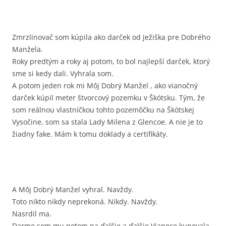
Zmrzlinovač som kúpila ako darček od Ježiška pre Dobrého
Manžela.
Roky predtým a roky aj potom, to bol najlepší darček, ktorý
sme si kedy dali. Vyhrala som.
A potom jeden rok mi Môj Dobrý Manžel , ako vianočný
darček kúpil meter štvorcový pozemku v Škótsku. Tým, že
som reálnou vlastníčkou tohto pozemôčku na Škótskej
Vysočine, som sa stala Lady Milena z Glencoe. A nie je to
žiadny fake. Mám k tomu doklady a certifikáty.
A Môj Dobrý Manžel vyhral. Navždy.
Toto nikto nikdy neprekoná. Nikdy. Navždy.
Nasrdil ma.
Darmo som mu potom na ďalšie a ďalšie Vianoce kupovala