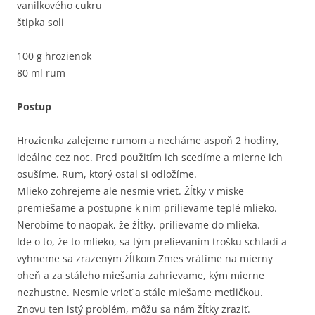
vanilkového cukru
štipka soli
100 g hrozienok
80 ml rum
Postup
Hrozienka zalejeme rumom a necháme aspoň 2 hodiny,
ideálne cez noc. Pred použitím ich scedíme a mierne ich
osušíme. Rum, ktorý ostal si odložíme.
Mlieko zohrejeme ale nesmie vrieť. Žĺtky v miske
premiešame a postupne k nim prilievame teplé mlieko.
Nerobíme to naopak, že žĺtky, prilievame do mlieka.
Ide o to, že to mlieko, sa tým prelievaním trošku schladí a
vyhneme sa zrazeným žĺtkom Zmes vrátime na mierny
oheň a za stáleho miešania zahrievame, kým mierne
nezhustne. Nesmie vrieť a stále miešame metličkou.
Znovu ten istý problém, môžu sa nám žĺtky zraziť.