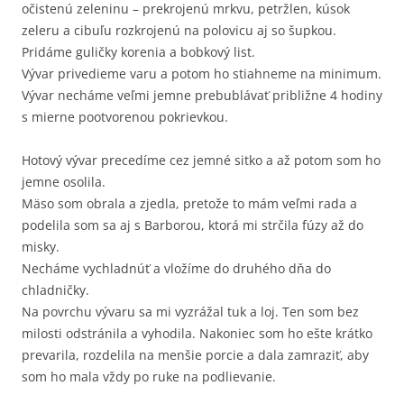
očistenú zeleninu – prekrojenú mrkvu, petržlen, kúsok
zeleru a cibuľu rozkrojenú na polovicu aj so šupkou.
Pridáme guličky korenia a bobkový list.
Vývar privedieme varu a potom ho stiahneme na minimum.
Vývar necháme veľmi jemne prebublávať približne 4 hodiny
s mierne pootvorenou pokrievkou.
Hotový vývar precedíme cez jemné sitko a až potom som ho
jemne osolila.
Mäso som obrala a zjedla, pretože to mám veľmi rada a
podelila som sa aj s Barborou, ktorá mi strčila fúzy až do
misky.
Necháme vychladnúť a vložíme do druhého dňa do
chladničky.
Na povrchu vývaru sa mi vyzrážal tuk a loj. Ten som bez
milosti odstránila a vyhodila. Nakoniec som ho ešte krátko
prevarila, rozdelila na menšie porcie a dala zamraziť, aby
som ho mala vždy po ruke na podlievanie.