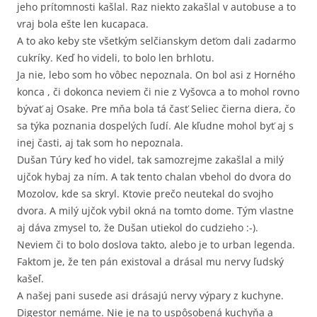
jeho prítomnosti kašlal. Raz niekto zakašlal v autobuse a to
vraj bola ešte len kucapaca.
A to ako keby ste všetkým selčianskym deťom dali zadarmo
cukríky. Keď ho videli, to bolo len brhlotu.
Ja nie, lebo som ho vôbec nepoznala. On bol asi z Horného
konca , či dokonca neviem či nie z Vyšovca a to mohol rovno
bývať aj Osake. Pre mňa bola tá časť Seliec čierna diera, čo
sa týka poznania dospelých ľudí. Ale kľudne mohol byť aj s
inej časti, aj tak som ho nepoznala.
Dušan Túry keď ho videl, tak samozrejme zakašlal a milý
ujčok hybaj za ním. A tak tento chalan vbehol do dvora do
Mozolov, kde sa skryl. Ktovie prečo neutekal do svojho
dvora. A milý ujčok vybil okná na tomto dome. Tým vlastne
aj dáva zmysel to, že Dušan utiekol do cudzieho :-).
Neviem či to bolo doslova takto, alebo je to urban legenda.
Faktom je, že ten pán existoval a drásal mu nervy ľudský
kašeľ.
A našej pani susede asi drásajú nervy výpary z kuchyne.
Digestor nemáme. Nie je na to uspôsobená kuchyňa a