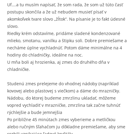
Uf….a tu musím napísať, že som rada, že som už túto časť
postupu skončila a že už nebudem musieť písať v
akomkoľvek tvare slovo „žĺtok“. Na písanie je to fakt údesné
slovo.
Riedky krém odstavíme, pridáme sladené kondenzované
mlieko, smotanu, vanilku a štipku soli. Dobre premiešame a
necháme úplne vychladnúť. Potom dáme minimálne na 4
hodiny do chladničky, ideálne na noc.
U mňa boli aj hrozienka, aj zmes do druhého dňa v
chladničke.
Studenú zmes prelejeme do vhodnej nádoby (napríklad
kovovej alebo plastovej s viečkom) a dáme do mrazničky.
Nádobu, do ktorej budeme zmrzlinu ukladať, môžeme
vopred vychladiť v mrazničke, zmrzlina tak začne tuhnúť
rýchlejšie a bude jemnejšia
Po približne 45 minútach zmes vyberieme a metličkou
alebo ručným šľahačom ju dôkladne premiešame, aby sme
rozbili vznikajúce ľadové kryštály.