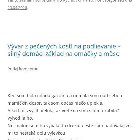
Tento záznam bol pridaný do
Rychlovky na stol
,
Uncategorized
dňa
20.04.2026
.
Vývar z pečených kostí na podlievanie –
silný domáci základ na omáčky a mäso
Pridaj komentár
Keď som bola mladá gazdiná a nemala som nad sebou
mamičkin dozor, tak som občas niečo upiekla.
A keď mi zvýšil bielok, tak viete čo som s ním urobila?
Vyhodila ho.
Normálne som ho vyliala do drezu a ešte som nadávala, že
mi to nesteká dolu výlevkou.