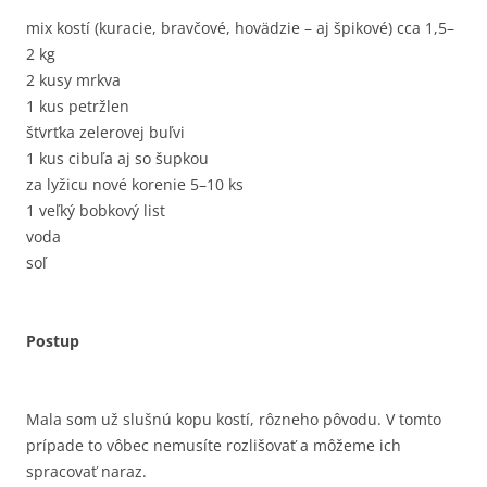
mix kostí (kuracie, bravčové, hovädzie – aj špikové) cca 1,5–
2 kg
2 kusy mrkva
1 kus petržlen
šťvrťka zelerovej buľvi
1 kus cibuľa aj so šupkou
za lyžicu nové korenie 5–10 ks
1 veľký bobkový list
voda
soľ
Postup
Mala som už slušnú kopu kostí, rôzneho pôvodu. V tomto
prípade to vôbec nemusíte rozlišovať a môžeme ich
spracovať naraz.