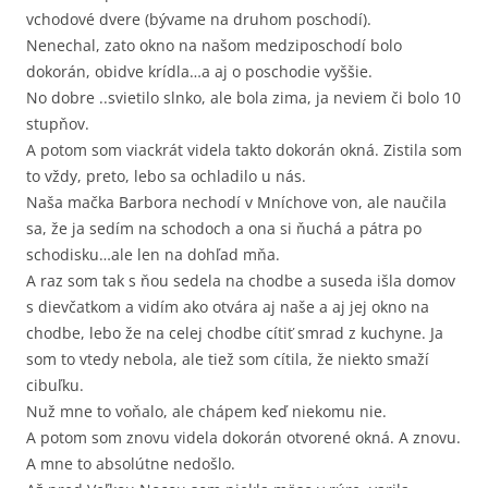
vchodové dvere (bývame na druhom poschodí).
Nenechal, zato okno na našom medziposchodí bolo
dokorán, obidve krídla…a aj o poschodie vyššie.
No dobre ..svietilo slnko, ale bola zima, ja neviem či bolo 10
stupňov.
A potom som viackrát videla takto dokorán okná. Zistila som
to vždy, preto, lebo sa ochladilo u nás.
Naša mačka Barbora nechodí v Mníchove von, ale naučila
sa, že ja sedím na schodoch a ona si ňuchá a pátra po
schodisku…ale len na dohľad mňa.
A raz som tak s ňou sedela na chodbe a suseda išla domov
s dievčatkom a vidím ako otvára aj naše a aj jej okno na
chodbe, lebo že na celej chodbe cítiť smrad z kuchyne. Ja
som to vtedy nebola, ale tiež som cítila, že niekto smaží
cibuľku.
Nuž mne to voňalo, ale chápem keď niekomu nie.
A potom som znovu videla dokorán otvorené okná. A znovu.
A mne to absolútne nedošlo.