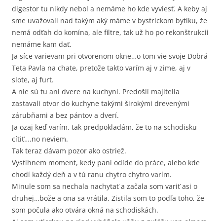
digestor tu nikdy nebol a nemáme ho kde vyviesť. A keby aj
sme uvažovali nad takým aký máme v bystrickom bytíku, že
nemá odťah do komína, ale filtre, tak už ho po rekonštrukcii
nemáme kam dať.
Ja síce varievam pri otvorenom okne…o tom vie svoje Dobrá
Teta Pavla na chate, pretože takto varím aj v zime, aj v
slote, aj furt.
A nie sú tu ani dvere na kuchyni. Predošlí majitelia
zastavali otvor do kuchyne takými širokými drevenými
zárubňami a bez pántov a dverí.
Ja ozaj keď varím, tak predpokladám, že to na schodisku
cítiť….no neviem.
Tak teraz dávam pozor ako ostriež.
Vystihnem moment, kedy pani odíde do práce, alebo kde
chodí každý deň a v tú ranu chytro chytro varím.
Minule som sa nechala nachytať a začala som variť asi o
druhej…bože a ona sa vrátila. Zistila som to podľa toho, že
som počula ako otvára okná na schodiskách.