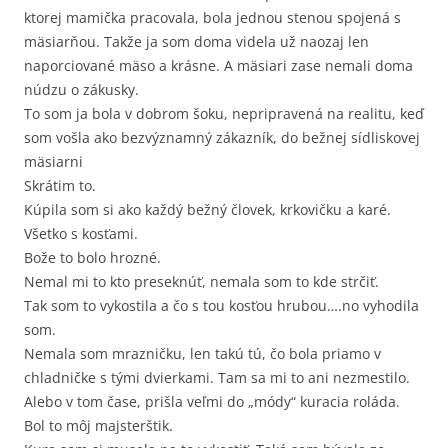
ktorej mamička pracovala, bola jednou stenou spojená s
mäsiarňou. Takže ja som doma videla už naozaj len
naporciované mäso a krásne. A mäsiari zase nemali doma
núdzu o zákusky.
To som ja bola v dobrom šoku, nepripravená na realitu, keď
som vošla ako bezvýznamný zákazník, do bežnej sídliskovej
mäsiarni
Skrátim to.
Kúpila som si ako každý bežný človek, krkovičku a karé.
Všetko s kosťami.
Bože to bolo hrozné.
Nemal mi to kto preseknúť, nemala som to kde strčiť.
Tak som to vykostila a čo s tou kosťou hrubou….no vyhodila
som.
Nemala som mrazničku, len takú tú, čo bola priamo v
chladničke s tými dvierkami. Tam sa mi to ani nezmestilo.
Alebo v tom čase, prišla veľmi do „módy“ kuracia roláda.
Bol to môj majsterštik.