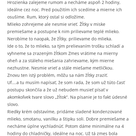
Hrozienka zalejeme rumom a necháme aspoň 2 hodiny,
ideálne cez noc. Pred použitím ich scedíme a mierne ich
osušíme. Rum, ktorý ostal si odložíme.
Mlieko zohrejeme ale nesmie vrieť. Žĺtky v miske
premiešame a postupne k nim prilievame teplé mlieko.
Nerobíme to naopak, že žĺtky, prilievame do mlieka.
Ide o to, že to mlieko, sa tým prelievaním trošku schladí a
vyhneme sa zrazeným žĺtkom Zmes vrátime na mierny
oheň a za stáleho miešania zahrievame, kým mierne
nezhustne. Nesmie vrieť a stále miešame metličkou.
Znovu ten istý problém, môžu sa nám žĺtky zraziť.
Uf….a tu musím napísať, že som rada, že som už túto časť
postupu skončila a že už nebudem musieť písať v
akomkoľvek tvare slovo „žĺtok“. Na písanie je to fakt údesné
slovo.
Riedky krém odstavíme, pridáme sladené kondenzované
mlieko, smotanu, vanilku a štipku soli. Dobre premiešame a
necháme úplne vychladnúť. Potom dáme minimálne na 4
hodiny do chladničky, ideálne na noc. Už tá zmes bola