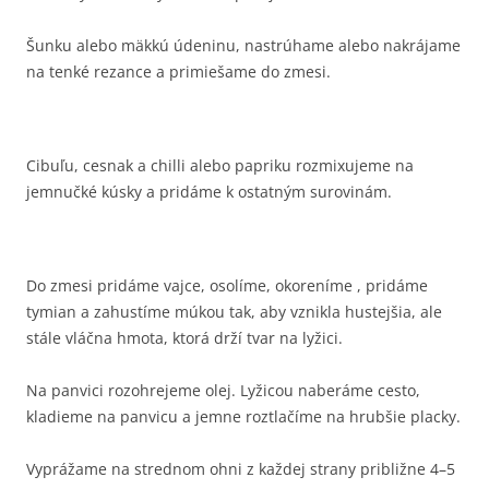
Šunku alebo mäkkú údeninu, nastrúhame alebo nakrájame
na tenké rezance a primiešame do zmesi.
Cibuľu, cesnak a chilli alebo papriku rozmixujeme na
jemnučké kúsky a pridáme k ostatným surovinám.
Do zmesi pridáme vajce, osolíme, okoreníme , pridáme
tymian a zahustíme múkou tak, aby vznikla hustejšia, ale
stále vláčna hmota, ktorá drží tvar na lyžici.
Na panvici rozohrejeme olej. Lyžicou naberáme cesto,
kladieme na panvicu a jemne roztlačíme na hrubšie placky.
Vyprážame na strednom ohni z každej strany približne 4–5