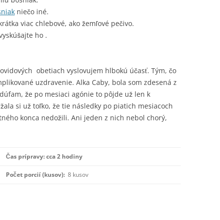
sniak
niečo iné.
skrátka viac chlebové, ako žemľové pečivo.
vyskúšajte ho .
 covidových obetiach vyslovujem hlbokú účasť. Tým, čo
mplikované uzdravenie. Alka Caby, bola som zdesená z
dúfam, že po mesiaci agónie to pôjde už len k
ala si už toľko, že tie následky po piatich mesiacoch
ného konca nedožili. Ani jeden z nich nebol chorý,
Čas prípravy: cca 2 hodiny
Počet porcií (kusov):
8 kusov