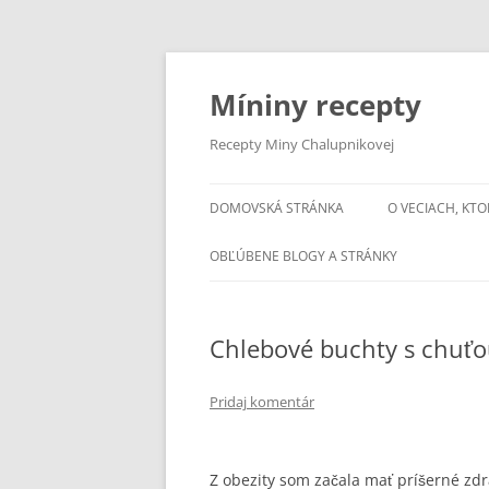
Preskočiť
na
obsah
Míniny recepty
Recepty Miny Chalupnikovej
DOMOVSKÁ STRÁNKA
O VECIACH, KTO
OBĽÚBENE BLOGY A STRÁNKY
Chlebové buchty s chuťo
Pridaj komentár
Z obezity som začala mať príšerné zdr