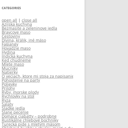
CATEGORIES
open all
|
close all
Azijska kuchyna
Bezmasite a zeleninove jedla
Bravcove maso
Cestoviny
Divina, králik, iné mäso
Fašiangy
Hovadzie maso
Hydina
Indicka kuchyna
Ked chudneme
Mlete maso
Mucniky
Natierky
O veciach, ktore mi stoja za napisanie
Pohostenie na party
Polievky
Prilohy
Ryby, morske plody
Rychlovky na stol
Ryza
Salaty
Sladke jedla
Slane pecenie
Domáce ciabatty – podrobne
Rustikálne chlebové bochníky
Turecká pide s mletým mäsom