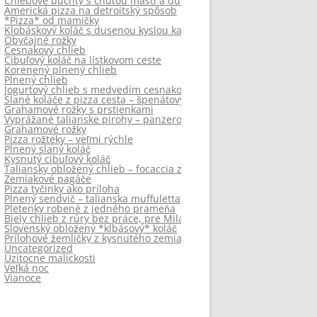
Chlebové buchty s chuťou masti a dusenej cibule
Americká pizza na detroitský spôsob
*Pizza* od mamičky
Klobáskový koláč s dusenou kyslou kapustou
Obyčajné rožky
Cesnakový chlieb
Cibuľový koláč na lístkovom ceste
Korenený plnený chlieb
Plnený chlieb
Jogurtový chlieb s medvedím cesnakom
Slané koláče z pizza cesta – špenátový a vaječný (frittata)
Grahamové rožky s prstienkami
Vyprážané talianske pirohy – panzerotti
Grahamové rožky
Pizza rožteky – veľmi rýchle
Plnený slaný koláč
Kysnutý cibuľový koláč
Taliansky obložený chlieb – focaccia zo zemiakoveho cesta
Zemiakové pagáče
Pizza tyčinky ako príloha
Plnený sendvič – talianska muffuletta
Pletenky robené z jedného prameňa
Biely chlieb z rúry bez práce, pre Milana
Slovenský obložený *klbásový* koláč
Prílohové žemličky z kysnutého zemiakového cesta a klobásky
Uncategorized
Uzitocne malickosti
Veľká noc
Vianoce