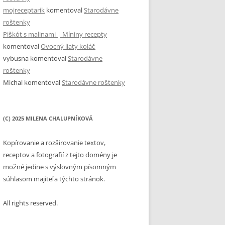
mojreceptarik
komentoval
Starodávne
roštenky
Piškót s malinami | Míniny recepty
komentoval
Ovocný liaty koláč
vybusna
komentoval
Starodávne
roštenky
Michal
komentoval
Starodávne roštenky
(C) 2025 MILENA CHALUPNÍKOVÁ
Kopírovanie a rozširovanie textov,
receptov a fotografií z tejto domény je
možné jedine s výslovným písomným
súhlasom majiteľa týchto stránok.
All rights reserved.