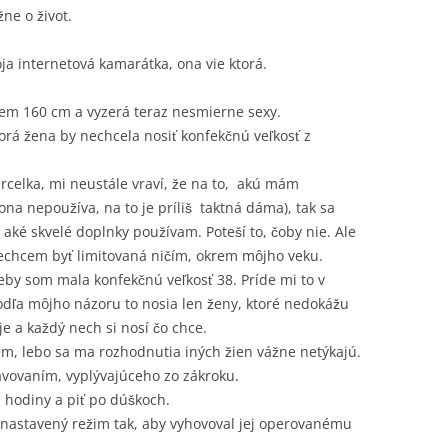
ne o život.
 internetová kamarátka, ona vie ktorá.
ujem 160 cm a vyzerá teraz nesmierne sexy.
torá žena by nechcela nosiť konfekčnú veľkosť z
celka, mi neustále vraví, že na to, akú mám
na nepoužíva, na to je príliš taktná dáma), tak sa
aké skvelé doplnky používam. Poteší to, čoby nie. Ale
echcem byť limitovaná ničím, okrem môjho veku.
keby som mala konfekčnú veľkosť 38. Príde mi to v
dľa môjho názoru to nosia len ženy, ktoré nedokážu
 je a každý nech si nosí čo chce.
em, lebo sa ma rozhodnutia iných žien vážne netýkajú.
ravovaním, vyplývajúceho zo zákroku.
i hodiny a piť po dúškoch.
 nastavený režim tak, aby vyhovoval jej operovanému