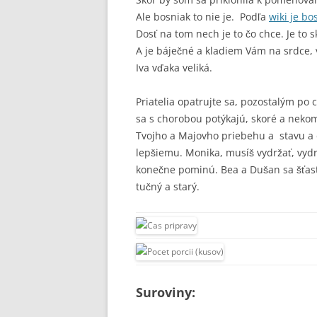
Ale bosniak to nie je. Podľa
wiki je bo
Dosť na tom nech je to čo chce. Je to 
A je báječné a kladiem Vám na srdce, 
Iva vďaka veliká.
Priatelia opatrujte sa, pozostalým po
sa s chorobou potýkajú, skoré a neko
Tvojho a Majovho priebehu a stavu a 
lepšiemu. Monika, musíš vydržať, vydrž
konečne pominú. Bea a Dušan sa šťast
tučný a starý.
Suroviny: