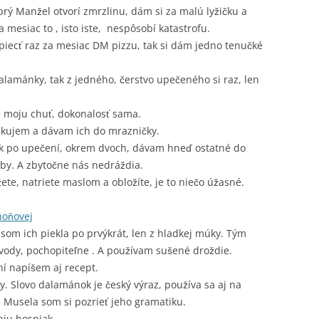
brý Manžel otvorí zmrzlinu, dám si za malú lyžičku a
mesiac to , isto iste, nespôsobí katastrofu.
ecť raz za mesiac DM pizzu, tak si dám jedno tenučké
lamánky, tak z jedného, čerstvo upečeného si raz, len
e moju chuť, dokonalosť sama.
iskujem a dávam ich do mrazničky.
ak po upečení, okrem dvoch, dávam hneď ostatné do
by. A zbytočne nás nedráždia.
ete, natriete maslom a obložíte, je to niečo úžasné.
hoňovej
 som ich piekla po prvýkrát, len z hladkej múky. Tým
ody, pochopiteľne . A používam sušené droždie.
ní napíšem aj recept.
 Slovo dalamánok je český výraz, používa sa aj na
ý. Musela som si pozrieť jeho gramatiku.
niu bosniak.