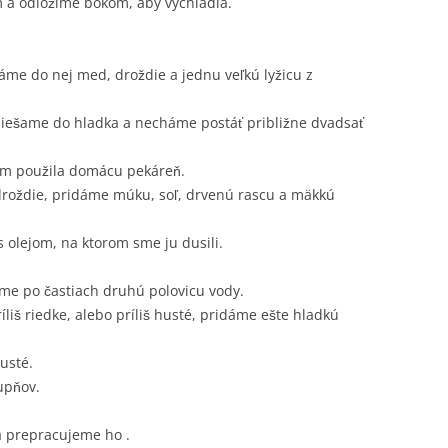
 a odložíme bokom, aby vychladla.
áme do nej med, droždie a jednu veľkú lyžicu z
ešame do hladka a necháme postáť približne dvadsať
som použila domácu pekáreň.
roždie, pridáme múku, soľ, drvenú rascu a mäkkú
 olejom, na ktorom sme ju dusili.
ame po častiach druhú polovicu vody.
íliš riedke, alebo príliš husté, pridáme ešte hladkú
usté.
upňov.
a prepracujeme ho .