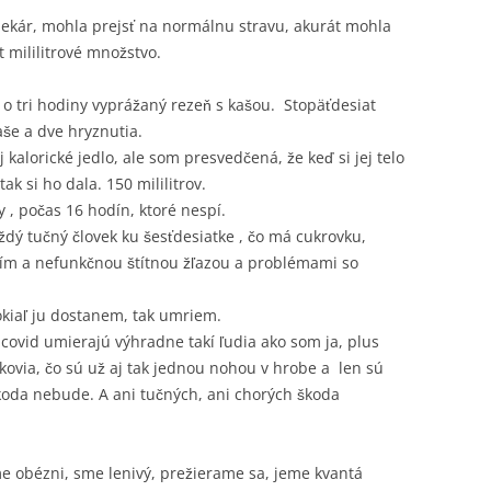
l lekár, mohla prejsť na normálnu stravu, akurát mohla
at mililitrové množstvo.
 o tri hodiny vyprážaný rezeň s kašou. Stopäťdesiat
kaše a dve hryznutia.
 kalorické jedlo, ale som presvedčená, že keď si jej telo
ak si ho dala. 150 mililitrov.
ny , počas 16 hodín, ktoré nespí.
ždý tučný človek ku šesťdesiatke , čo má cukrovku,
ním a nefunkčnou štítnou žľazou a problémami so
okiaľ ju dostanem, tak umriem.
a covid umierajú výhradne takí ľudia ako som ja, plus
ekovia, čo sú už aj tak jednou nohou v hrobe a len sú
 škoda nebude. A ani tučných, ani chorých škoda
me obézni, sme lenivý, prežierame sa, jeme kvantá