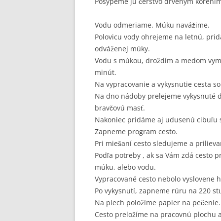
Posypeme ju čerstvo drveným korením
Vodu odmeriame. Múku navážime.
Polovicu vody ohrejeme na letnú, prid
odváženej múky.
Vodu s múkou, droždím a medom vymi
minút.
Na vypracovanie a vykysnutie cesta 
Na dno nádoby prelejeme vykysnuté d
bravčovú masť.
Nakoniec pridáme aj udusenú cibuľu s
Zapneme program cesto.
Pri miešaní cesto sledujeme a priliev
Podľa potreby , ak sa Vám zdá cesto pr
múku, alebo vodu.
Vypracované cesto nebolo vyslovene h
Po vykysnutí, zapneme rúru na 220 st
Na plech položíme papier na pečenie.
Cesto preložíme na pracovnú plochu 