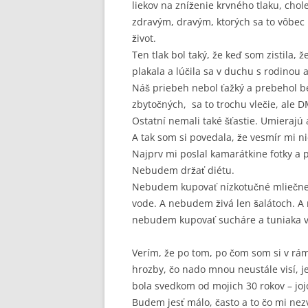
liekov na zníženie krvného tlaku, cho
zdravým, dravým, ktorých sa to vôbec 
život.
Ten tlak bol taký, že keď som zistila,
plakala a lúčila sa v duchu s rodinou
Náš priebeh nebol ťažký a prebehol be
zbytočných, sa to trochu vlečie, ale 
Ostatní nemali také šťastie. Umierajú 
A tak som si povedala, že vesmír mi n
Najprv mi poslal kamarátkine fotky a
Nebudem držať diétu.
Nebudem kupovať nízkotučné mliečne
vode. A nebudem živá len šalátoch. A
nebudem kupovať sucháre a tuniaka vo
Verím, že po tom, po čom som si v rámc
hrozby, čo nado mnou neustále visí, j
bola svedkom od mojich 30 rokov – jojo
Budem jesť málo, často a to čo mi nez