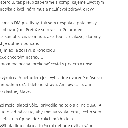
lesterolu, tak prečo zaberáme a komplikujeme život tým
netýka a kvôli nám musia nežiť svoj zdravý, dravý
 že sme s DM pozitívny, tak som nespala a potajomky
 a milovanými. Pretože som verila, že umriem.
z komplikácii, so mnou, ako tou, z rizikovej skupiny
DM je úplne v pohode.
aj mladí a zdraví, s kondíciou
iečo chce tým naznačiť.
 potom ma nechal prekonať covid s prstom v nose.
 výrobky. A nebudem jesť výhradne uvarené mäso vo
 nebudem držať delenú stravu. Ani low carb, ani
 vlastnej šťave.
i mojej slabej vôle, privodila na telo a aj na dušu. A
e toto jediná cesta, aby som sa vyhla tomu, čoho som
 efektu a úplnej deštrukcii môjho tela.
výši hladinu cukru a to čo mi nebude dvíhať váhu.