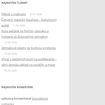
NAJNOVŠIE ČLÁNKY
Piškót s malinami
22.07.2026
Červený mexický fazuľovo – kukuricový
guláš
11.05.2026
Kura pečené na horčici, cesnaku a
tymiane so šťavnatými zemiakmi
21.04.2026
Zemiakové placky so šunkou a mrkvou
20.04.2026
Vývar z pečených kostí na podlievanie –
silný domáci základ na omáčky a mäso
05.04.2026
NAJNOVŠIE KOMENTÁRE
vybusna
komentoval
Starodávne
roštenky