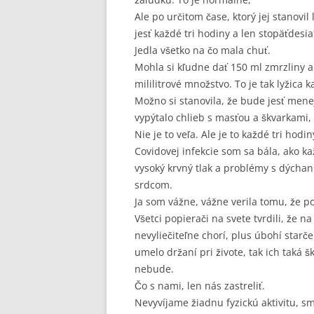
Ale po určitom čase, ktorý jej stanovi
jesť každé tri hodiny a len stopäťdesi
Jedla všetko na čo mala chuť.
Mohla si kľudne dať 150 ml zmrzliny a
mililitrové množstvo. To je tak lyžica 
Možno si stanovila, že bude jesť menej
vypýtalo chlieb s masťou a škvarkami, t
Nie je to veľa. Ale je to každé tri hodi
Covidovej infekcie som sa bála, ako ka
vysoký krvný tlak a problémy s dýcha
srdcom.
Ja som vážne, vážne verila tomu, že p
Všetci popierači na svete tvrdili, že n
nevyliečiteľne chorí, plus úbohí starč
umelo držaní pri živote, tak ich taká
nebude.
Čo s nami, len nás zastreliť.
Nevyvíjame žiadnu fyzickú aktivitu, s