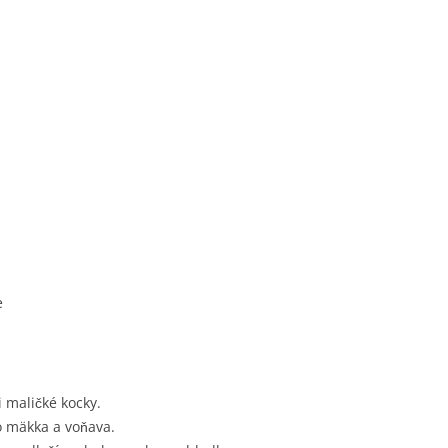
e
 maličké kocky.
o mäkka a voňava.