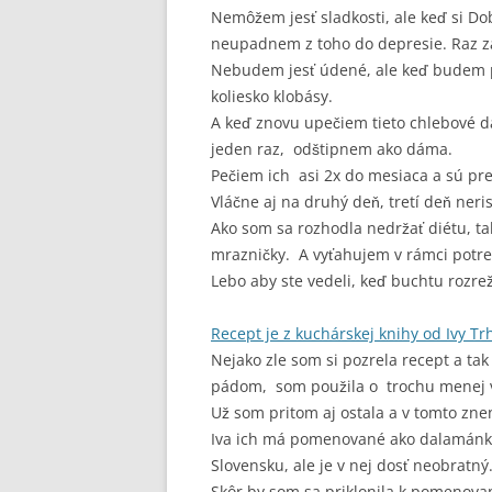
Nemôžem jesť sladkosti, ale keď si Do
neupadnem z toho do depresie. Raz za 
Nebudem jesť údené, ale keď budem pi
koliesko klobásy.
A keď znovu upečiem tieto chlebové da
jeden raz, odštipnem ako dáma.
Pečiem ich asi 2x do mesiaca a sú pr
Vláčne aj na druhý deň, tretí deň ner
Ako som sa rozhodla nedržať diétu, t
mrazničky. A vyťahujem v rámci potre
Lebo aby ste vedeli, keď buchtu rozrež
Recept je z kuchárskej knihy od Ivy Tr
Nejako zle som si pozrela recept a tak
pádom, som použila o trochu menej v
Už som pritom aj ostala a v tomto zne
Iva ich má pomenované ako dalamánky.
Slovensku, ale je v nej dosť neobratn
Skôr by som sa priklonila k pomenova