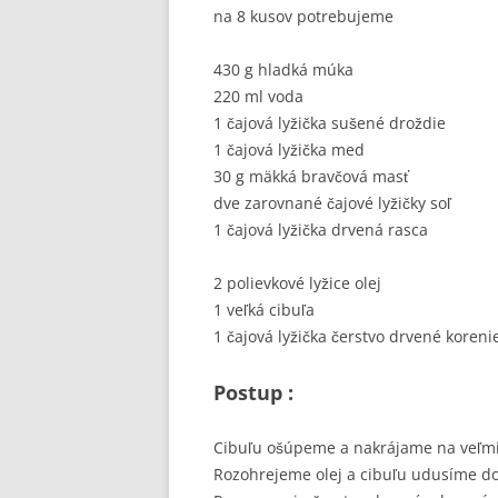
na 8 kusov potrebujeme
430 g hladká múka
220 ml voda
1 čajová lyžička sušené droždie
1 čajová lyžička med
30 g mäkká bravčová masť
dve zarovnané čajové lyžičky soľ
1 čajová lyžička drvená rasca
2 polievkové lyžice olej
1 veľká cibuľa
1 čajová lyžička čerstvo drvené koreni
Postup :
Cibuľu ošúpeme a nakrájame na veľmi
Rozohrejeme olej a cibuľu udusíme d