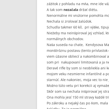
zážitok z pohľadu na mňa, mne ide váž
A tak som
nezačala
držať diétu.
Nenormálne mi vnútorne pomohla moja
Nechala si zrolovať žalúdok.
Schudla takmer 60 kíl, pri výške, tip
Niežeby ma neinšpiroval jej vzhľad, k
normálnych obchodov.
Naša suseda na chate, Kendysova Mar
monštróznu postavu (tento prívlastok o
viem úžasne obliecť a nakombinovať a 
som pri nakupovaní limitovaná a ja n
Deravé rifle by som si neobliekla ani 
mojom veku nesmierne infantilné a po
starnúť. Ale nakoniec, moja vec to nie
Možno túto vetu pri korekcii aj vymaž
Skôr som sa nechala inšpirovať jej st
Ona mohla jesť 150 ml stravy každé tr
Po zákroku a nejaký čas po ňom, mala
žalúdku. To je normálne,