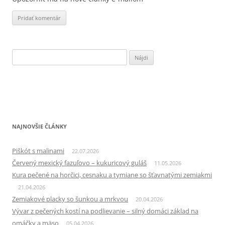
Hľadať:
NAJNOVŠIE ČLÁNKY
Piškót s malinami
22.07.2026
Červený mexický fazuľovo – kukuricový guláš
11.05.2026
Kura pečené na horčici, cesnaku a tymiane so šťavnatými zemiakmi
21.04.2026
Zemiakové placky so šunkou a mrkvou
20.04.2026
Vývar z pečených kostí na podlievanie – silný domáci základ na
omáčky a mäso
05.04.2026