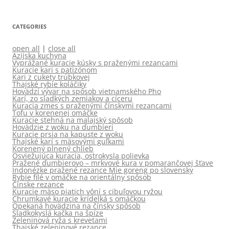
CATEGORIES
open all
|
close all
Azijska kuchyna
Vyprážané kuracie kúsky s praženými rezancami
Kuracie kari s patizónom
Kari z cukety trúbkovej
Thajské rybie koláčiky
Hovädzí vývar na spôsob vietnamského Pho
Karí, zo sladkých zemiakov a cíceru
Kuracia zmes s praženými čínskymi rezancami
Tofu v korenenej omáčke
Kuracie stehná na malajský spôsob
Hovädzie z woku na ďumbieri
Kuracie prsia na kapuste z woku
Thajské karí s mäsovými guľkami
Korenený plnený chlieb
Osviežujúca kuracia, ostrokysla polievka
Pražené ďumbierovo – mrkvové kura v pomarančovej šťave
Indonézke pražené rezance Mie goreng po slovensky
Rybie filé v omáčke na orientálny spôsob
Čínske rezance
Kuracie mäso piatich vôní s cibuľovou ryžou
Chrumkavé kuracie krídelká s omáčkou
Opekaná hovädzina na čínsky spôsob
Sladkokyslá kačka na špíze
Zeleninová ryža s krevetami
Thajské zeleninové rezance