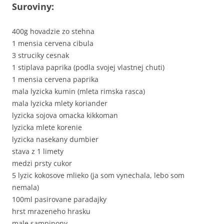
Suroviny:
400g hovadzie zo stehna
1 mensia cervena cibula
3 struciky cesnak
1 stiplava paprika (podla svojej vlastnej chuti)
1 mensia cervena paprika
mala lyzicka kumin (mleta rimska rasca)
mala lyzicka mlety koriander
lyzicka sojova omacka kikkoman
lyzicka mlete korenie
lyzicka nasekany dumbier
stava z 1 limety
medzi prsty cukor
5 lyzic kokosove mlieko (ja som vynechala, lebo som
nemala)
100ml pasirovane paradajky
hrst mrazeneho hrasku
male sampinony