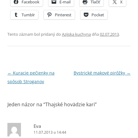
Facebook
E-mail
Tlačiť
X
Tumblr
Pinterest
Pocket
Tento záznam bol pridaný do
Azijska kuchyna
dňa
02.07.2013
.
Navigácia
←
Kuracie pečienky na
Bystrické makové pirôžky
→
článkami
spôsob Stroganov
Jeden názor na “
Thajské hovädzie kari
”
Eva
11.07.2013 o 14:44