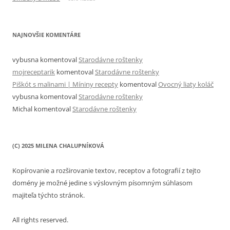
NAJNOVŠIE KOMENTÁRE
vybusna
komentoval
Starodávne roštenky
mojreceptarik
komentoval
Starodávne roštenky
Piškót s malinami | Míniny recepty
komentoval
Ovocný liaty koláč
vybusna
komentoval
Starodávne roštenky
Michal
komentoval
Starodávne roštenky
(C) 2025 MILENA CHALUPNÍKOVÁ
Kopírovanie a rozširovanie textov, receptov a fotografií z tejto
domény je možné jedine s výslovným písomným súhlasom
majiteľa týchto stránok.
All rights reserved.