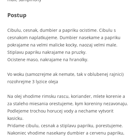
Postup
Cibulu, cesnak, dumbier a papriku ocistime. Cibulu s
cesnakom naplatkujeme. Dumbier nasekame a papriku
pokrajame na velmi malicke kocky, naozaj velmi male.
Stiplavu papriku nakrajame na pruzky.
Ocistene maso, nakrajame na hranolky.
Vo woku (samozrejme ak nemate, tak v oblubenej rajnici)
rozohrejme 3 lyzice oleja
Na olej vhodime rimsku rascu, koriander, mlete korenie a
za staleho miesania orestujeme, kym koreniny nezavonaju.
Podlejeme trochou horucej vody a nechame vytvorit
kasicku.
Pridame cibulu, cesnak a stiplavu papriku, porestujeme.
Nakoniec vhodime nasekany dumbier a cervenu papriku,