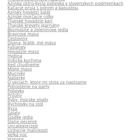
Azijska ostro-kysla polievka v slovenskych podmienkach
Kačacie prsia s pórom a kapustou
Ázijský hovädzí šalát
Ázijské morčacie rolky
Thajské hovädzie kari
Thajské krevety (garnáty)
Bezmasite a zeleninove jedla
Bravcove maso
Cestoviny
Divina, králik, iné mäso
Fašiangy
Hovadzie maso
Hydina
Indicka kuchyna
Ked chudneme
Mlete maso
Mucniky
Natierky
O veciach, ktore mi stoja za napisanie
Pohostenie na party
Polievky
Prilohy
Ryby, morske plody
Rychlovky na stol
Ryza
Salaty
Sladke jedla
Slane pecenie
Uncategorized
Uzitocne malickosti
Veľká noc
Vianoce