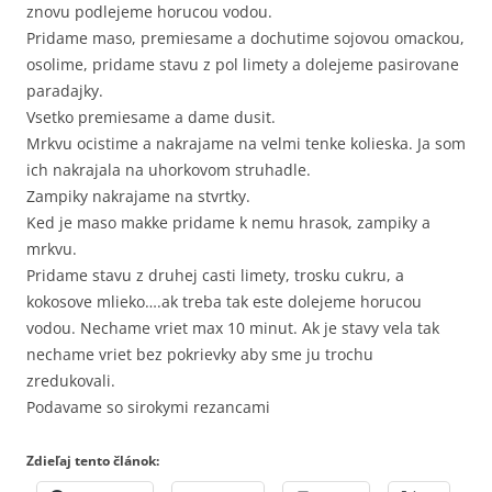
znovu podlejeme horucou vodou.
Pridame maso, premiesame a dochutime sojovou omackou,
osolime, pridame stavu z pol limety a dolejeme pasirovane
paradajky.
Vsetko premiesame a dame dusit.
Mrkvu ocistime a nakrajame na velmi tenke kolieska. Ja som
ich nakrajala na uhorkovom struhadle.
Zampiky nakrajame na stvrtky.
Ked je maso makke pridame k nemu hrasok, zampiky a
mrkvu.
Pridame stavu z druhej casti limety, trosku cukru, a
kokosove mlieko….ak treba tak este dolejeme horucou
vodou. Nechame vriet max 10 minut. Ak je stavy vela tak
nechame vriet bez pokrievky aby sme ju trochu
zredukovali.
Podavame so sirokymi rezancami
Zdieľaj tento článok: