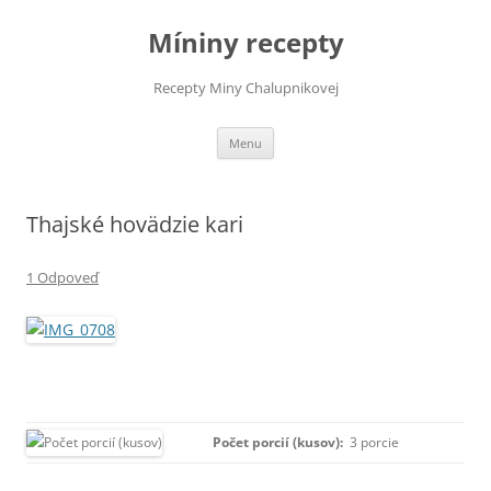
Preskočiť
na
Míniny recepty
obsah
Recepty Miny Chalupnikovej
Menu
Thajské hovädzie kari
1 Odpoveď
Počet porcií (kusov):
3 porcie