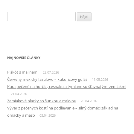
Hľadať:
NAJNOVŠIE ČLÁNKY
Piškót s malinami
22.07.2026
Červený mexický fazuľovo – kukuricový guláš
11.05.2026
Kura pečené na horčici, cesnaku a tymiane so šťavnatými zemiakmi
21.04.2026
Zemiakové placky so šunkou a mrkvou
20.04.2026
Vývar z pečených kostí na podlievanie – silný domáci základ na
omáčky a mäso
05.04.2026