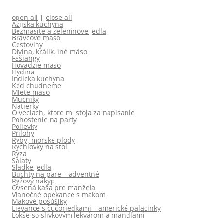
open all
|
close all
Azijska kuchyna
Bezmasite a zeleninove jedla
Bravcove maso
Cestoviny
Divina, králik, iné mäso
Fašiangy
Hovadzie maso
Hydina
Indicka kuchyna
Ked chudneme
Mlete maso
Mucniky
Natierky
O veciach, ktore mi stoja za napisanie
Pohostenie na party
Polievky
Prilohy
Ryby, morske plody
Rychlovky na stol
Ryza
Salaty
Sladke jedla
Buchty na pare – adventné
Ryžový nákyp
Ovsená kaša pre manžela
Vianočné opekance s makom
Makové posúšiky
Lievance s čučoriedkami – americké palacinky
Lokše so slivkovým lekvárom a mandľami