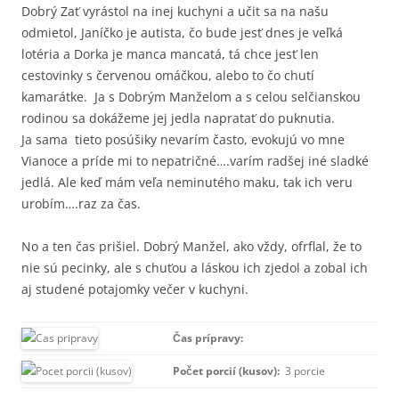
Dobrý Zať vyrástol na inej kuchyni a učit sa na našu
odmietol, Janíčko je autista, čo bude jesť dnes je veľká
lotéria a Dorka je manca mancatá, tá chce jesť len
cestovinky s červenou omáčkou, alebo to čo chutí
kamarátke. Ja s Dobrým Manželom a s celou selčianskou
rodinou sa dokážeme jej jedla napratať do puknutia.
Ja sama tieto posúšiky nevarím často, evokujú vo mne
Vianoce a príde mi to nepatričné….varím radšej iné sladké
jedlá. Ale keď mám veľa neminutého maku, tak ich veru
urobím….raz za čas.
No a ten čas prišiel. Dobrý Manžel, ako vždy, ofrflal, že to
nie sú pecinky, ale s chuťou a láskou ich zjedol a zobal ich
aj studené potajomky večer v kuchyni.
Čas prípravy:
Počet porcií (kusov):
3 porcie