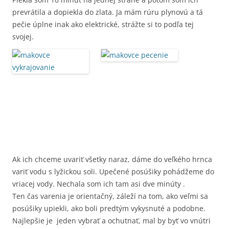
prevrátila a dopiekla do zlata. Ja mám rúru plynovú a tá
pečie úplne inak ako elektrické, strážte si to podľa tej
svojej.
Ak ich chceme uvariť všetky naraz, dáme do veľkého hrnca
variť vodu s lyžickou soli. Upečené posúšiky pohádžeme do
vriacej vody. Nechala som ich tam asi dve minúty .
Ten čas varenia je orientačný, záleží na tom, ako veľmi sa
posúšiky upiekli, ako boli predtým vykysnuté a podobne.
Najlepšie je jeden vybrať a ochutnať, mal by byť vo vnútri