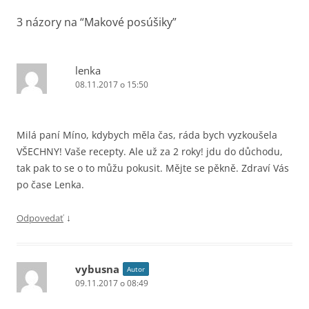
3 názory na “
Makové posúšiky
”
lenka
08.11.2017 o 15:50
Milá paní Míno, kdybych měla čas, ráda bych vyzkoušela
VŠECHNY! Vaše recepty. Ale už za 2 roky! jdu do důchodu,
tak pak to se o to můžu pokusit. Mějte se pěkně. Zdraví Vás
po čase Lenka.
↓
Odpovedať
vybusna
Autor
09.11.2017 o 08:49