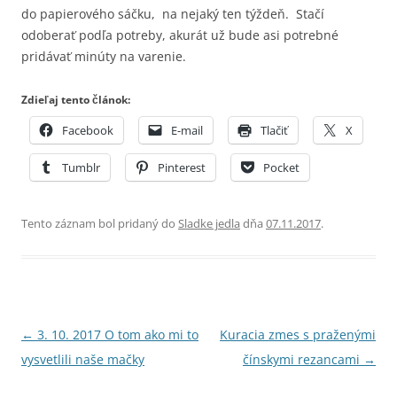
do papierového sáčku, na nejaký ten týždeň. Stačí
odoberať podľa potreby, akurát už bude asi potrebné
pridávať minúty na varenie.
Zdieľaj tento článok:
Facebook
E-mail
Tlačiť
X
Tumblr
Pinterest
Pocket
Tento záznam bol pridaný do
Sladke jedla
dňa
07.11.2017
.
Navigácia
←
3. 10. 2017 O tom ako mi to
Kuracia zmes s praženými
článkami
vysvetlili naše mačky
čínskymi rezancami
→