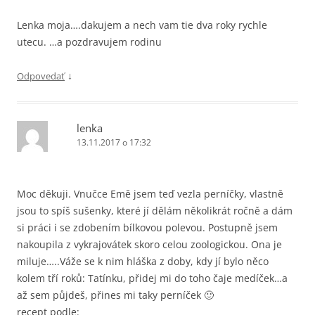
Lenka moja….dakujem a nech vam tie dva roky rychle
utecu. …a pozdravujem rodinu
↓
Odpovedať
lenka
13.11.2017 o 17:32
Moc děkuji. Vnučce Emě jsem teď vezla perníčky, vlastně
jsou to spíš sušenky, které jí dělám několikrát ročně a dám
si práci i se zdobením bílkovou polevou. Postupně jsem
nakoupila z vykrajovátek skoro celou zoologickou. Ona je
miluje…..Váže se k nim hláška z doby, kdy jí bylo něco
kolem tří roků: Tatínku, přidej mi do toho čaje medíček…a
až sem půjdeš, přines mi taky perníček 🙂
recept podle: