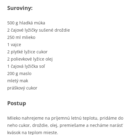
Suroviny:
500 g hladká múka
2 čajové lyžičky sušené droždie
250 ml mlieko
1 vajce
2 plytké lyžice cukor
2 polievkové lyžice olej
1 čajová lyžička soľ
200 g maslo
mletý mak
práškový cukor
Postup
Mlieko nahrejeme na príjemnú letnú teplotu, pridáme do
neho cukor, droždie, olej, premiešame a necháme narásť
kvások na teplom mieste.