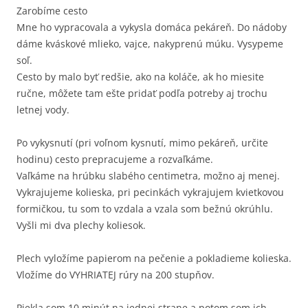
Zarobíme cesto
Mne ho vypracovala a vykysla domáca pekáreň. Do nádoby
dáme kváskové mlieko, vajce, nakyprenú múku. Vysypeme
soľ.
Cesto by malo byť redšie, ako na koláče, ak ho miesite
ručne, môžete tam ešte pridať podľa potreby aj trochu
letnej vody.
Po vykysnutí (pri voľnom kysnutí, mimo pekáreň, určite
hodinu) cesto prepracujeme a rozvaľkáme.
Vaľkáme na hrúbku slabého centimetra, možno aj menej.
Vykrajujeme kolieska, pri pecinkách vykrajujem kvietkovou
formičkou, tu som to vzdala a vzala som bežnú okrúhlu.
Vyšli mi dva plechy koliesok.
Plech vyložíme papierom na pečenie a pokladieme kolieska.
Vložíme do VYHRIATEJ rúry na 200 stupňov.
Piekla som 10 minút na jednej strane a potom som ich