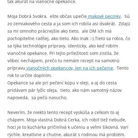
tak akurát na vianočné opekance.
Moja Dobrá Svokra, ešte občas upečie
makové pecinky
. Sú
zo zemiakového cesta a ja som ich robila asi dvakrát. Zdajú
sa mi omnoho prácnejšie ako tieto, ale DM ich má
pochopiteľne radšej, ako tieto. Ako inak :-).Tieto sa robia, čo
sa týka technológie prípravy, identicky, ako keď robím
vianočné opekance. Pri tejto príležitosti som zistila, že
vôbec nechápem, prečo tu nemám recept na samotnú
prípravu
vianočných opekancov, len na ich pečenie
. Tento
rok to určite doplním.
Opekance sa ale pri pečení kúpu v oleji, a aj do cesta
pridávam pár lyžíc oleja, tieto, ako nám samotný názov
napovedá, sa pečú nasucho.
Neverím, že niekto tento recept vyskúša a celkom to aj
chápem. Moja vlastná Dobrá Cerka, ich robiť tiež nebude,
hoci je to kuchárka príčinlivá k učeniu a veľmi šikovná. Varí
rýchle, kreatívne a chutne, akurát s rodinou má problém,