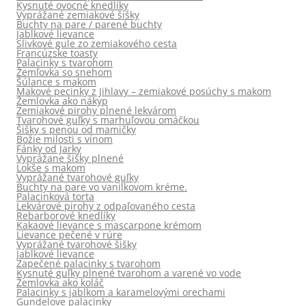
Kysnuté ovocné knedlíky
Vyprážané zemiakové šišky
Buchty na pare / parené buchty
Jablkové lievance
Slivkové gule zo zemiakového cesta
Francúzske toasty
Palacinky s tvarohom
Žemľovka so snehom
Šúlance s makom
Makové pecinky z Jihlavy – zemiakové posúchy s makom
Žemlovka ako nákyp
Zemiakové pirohy plnené lekvárom
Tvarohové guľky s marhuľovou omáčkou
Šišky s penou od mamičky
Božie milosti s vínom
Fánky od Jarky
Vyprážane šišky plnené
Lokše s makom
Vyprážané tvarohové guľky
Buchty na pare vo vanilkovom kréme.
Palacinková torta
Lekvárové pirohy z odpaľovaného cesta
Rebarborové knedlíky
Kakaové lievance s mascarpone krémom
Lievance pečené v rúre
Vyprážané tvarohové šišky
Jablkové lievance
Zapečené palacinky s tvarohom
Kysnuté guľky plnené tvarohom a varené vo vode
Žemlovka ako koláč
Palacinky s jablkom a karamelovými orechami
Gundelove palacinky