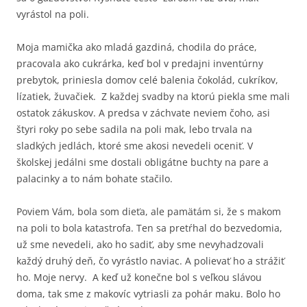
vyrástol na poli.
Moja mamička ako mladá gazdiná, chodila do práce,
pracovala ako cukrárka, keď bol v predajni inventúrny
prebytok, priniesla domov celé balenia čokolád, cukríkov,
lízatiek, žuvačiek. Z každej svadby na ktorú piekla sme mali
ostatok zákuskov. A predsa v záchvate neviem čoho, asi
štyri roky po sebe sadila na poli mak, lebo trvala na
sladkých jedlách, ktoré sme akosi nevedeli oceniť. V
školskej jedálni sme dostali obligátne buchty na pare a
palacinky a to nám bohate stačilo.
Poviem Vám, bola som dieťa, ale pamätám si, že s makom
na poli to bola katastrofa. Ten sa pretŕhal do bezvedomia,
už sme nevedeli, ako ho sadiť, aby sme nevyhadzovali
každý druhý deň, čo vyrástlo naviac. A polievať ho a strážiť
ho. Moje nervy. A keď už konečne bol s veľkou slávou
doma, tak sme z makovíc vytriasli za pohár maku. Bolo ho