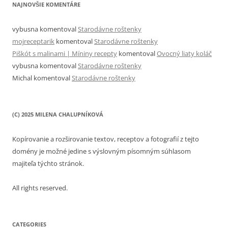
NAJNOVŠIE KOMENTÁRE
vybusna
komentoval
Starodávne roštenky
mojreceptarik
komentoval
Starodávne roštenky
Piškót s malinami | Míniny recepty
komentoval
Ovocný liaty koláč
vybusna
komentoval
Starodávne roštenky
Michal
komentoval
Starodávne roštenky
(C) 2025 MILENA CHALUPNÍKOVÁ
Kopírovanie a rozširovanie textov, receptov a fotografií z tejto
domény je možné jedine s výslovným písomným súhlasom
majiteľa týchto stránok.
All rights reserved.
CATEGORIES