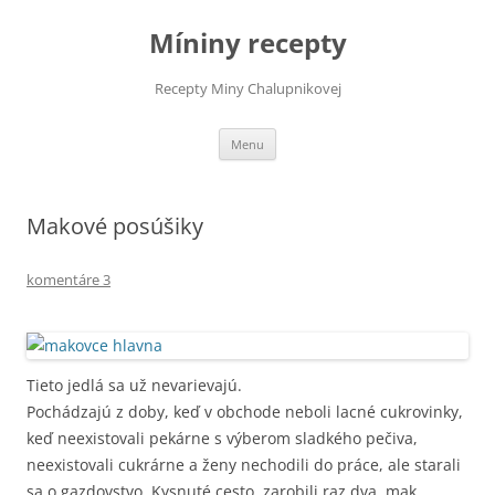
Preskočiť
na
Míniny recepty
obsah
Recepty Miny Chalupnikovej
Menu
Makové posúšiky
komentáre 3
Tieto jedlá sa už nevarievajú.
Pochádzajú z doby, keď v obchode neboli lacné cukrovinky,
keď neexistovali pekárne s výberom sladkého pečiva,
neexistovali cukrárne a ženy nechodili do práce, ale starali
sa o gazdovstvo. Kysnuté cesto zarobili raz dva, mak