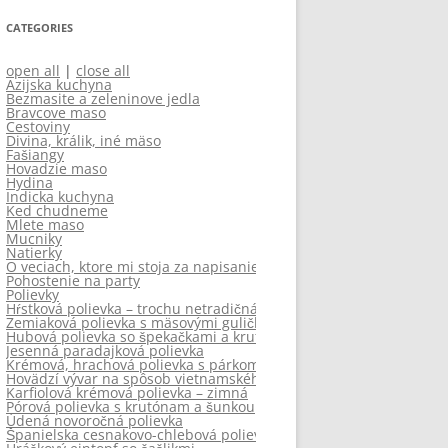
CATEGORIES
open all
|
close all
Azijska kuchyna
Bezmasite a zeleninove jedla
Bravcove maso
Cestoviny
Divina, králik, iné mäso
Fašiangy
Hovadzie maso
Hydina
Indicka kuchyna
Ked chudneme
Mlete maso
Mucniky
Natierky
O veciach, ktore mi stoja za napisanie
Pohostenie na party
Polievky
Hŕstková polievka – trochu netradičná
Zemiaková polievka s mäsovými guličkami
Hubová polievka so špekačkami a krutónmi
Jesenná paradajková polievka
Krémová, hrachová polievka s párkom
Hovädzí vývar na spôsob vietnamského Pho
Karfiolová krémová polievka – zimná
Pórová polievka s krutónam a šunkou
Údená novoročná polievka
Španielska cesnakovo-chlebová polievka