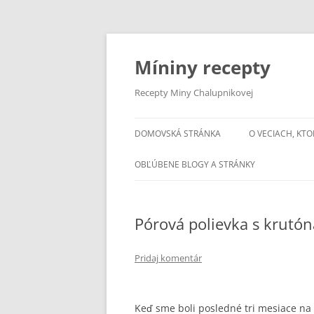
Preskočiť
na
obsah
Míniny recepty
Recepty Miny Chalupnikovej
DOMOVSKÁ STRÁNKA
O VECIACH, KTO
OBĽÚBENE BLOGY A STRÁNKY
Pórová polievka s krutó
Pridaj komentár
Keď sme boli posledné tri mesiace na