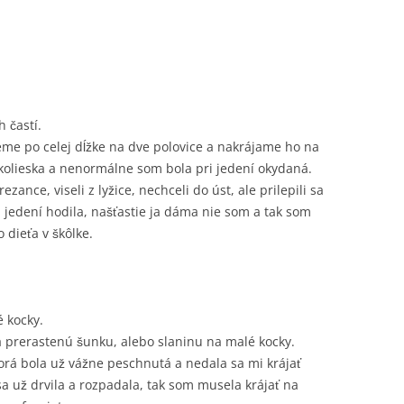
 častí.
žeme po celej dĺžke na dve polovice a nakrájame ho na
 kolieska a nenormálne som bola pri jedení okydaná.
ezance, viseli z lyžice, nechceli do úst, ale prilepili sa
j jedení hodila, našťastie ja dáma nie som a tak som
 dieťa v škôlke.
 kocky.
a prerastenú šunku, alebo slaninu na malé kocky.
torá bola už vážne peschnutá a nedala sa mi krájať
 už drvila a rozpadala, tak som musela krájať na