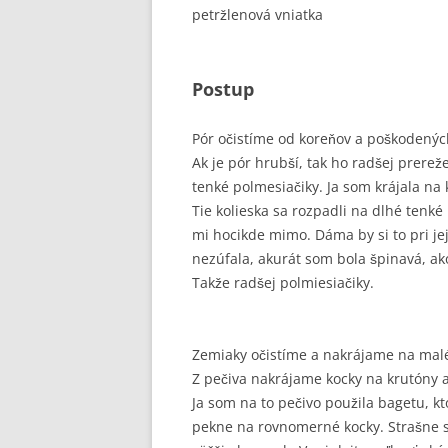
petržlenová vniatka
Postup
Pór očistíme od koreňov a poškodených
Ak je pór hrubší, tak ho radšej prere
tenké polmesiačiky. Ja som krájala na
Tie kolieska sa rozpadli na dlhé tenké r
mi hocikde mimo. Dáma by si to pri je
nezúfala, akurát som bola špinavá, ako
Takže radšej polmiesiačiky.
Zemiaky očistíme a nakrájame na malé
Z pečiva nakrájame kocky na krutóny 
Ja som na to pečivo použila bagetu, k
pekne na rovnomerné kocky. Strašne sa