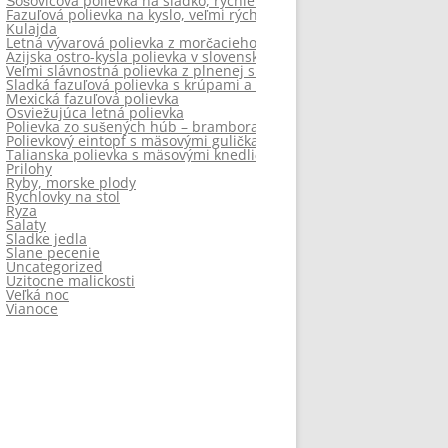
Šošovicová polievka na sladko, rýchle uvarená
Fazuľová polievka na kyslo, veľmi rýchla
Kulajda
Letná vývarová polievka z morčacieho krku a zopár srdiečok
Azijska ostro-kysla polievka v slovenskych podmienkach
Veľmi slávnostná polievka z plnenej sliepky
Sladká fazuľová polievka s krúpami a údeným
Mexická fazuľová polievka
Osviežujúca letná polievka
Polievka zo sušených húb – bramboračka
Polievkový eintopf s mäsovými guličkami a chrumkavou cibuľou
Talianska polievka s mäsovými knedličkami
Prilohy
Ryby, morske plody
Rychlovky na stol
Ryza
Salaty
Sladke jedla
Slane pecenie
Uncategorized
Uzitocne malickosti
Veľká noc
Vianoce