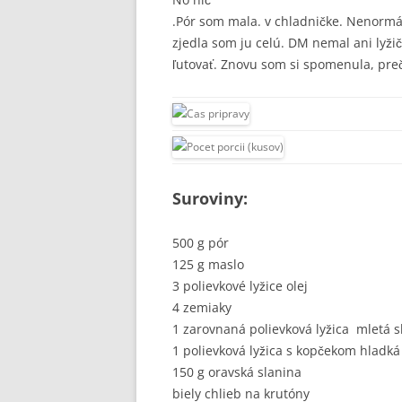
.Pór som mala. v chladničke. Nenormál
zjedla som ju celú. DM nemal ani lyžič
ľutovať. Znovu som si spomenula, preč
Suroviny:
500 g pór
125 g maslo
3 polievkové lyžice olej
4 zemiaky
1 zarovnaná polievková lyžica mletá s
1 polievková lyžica s kopčekom hladk
150 g oravská slanina
biely chlieb na krutóny