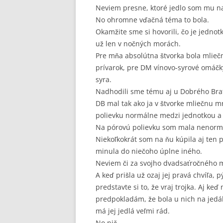
Neviem presne, ktoré jedlo som mu nav
No ohromne vďačná téma to bola.
Okamžite sme si hovorili, čo je jednotk
už len v nočných morách.
Pre mňa absolútna štvorka bola mlieč
prívarok, pre DM vínovo-syrové omáčk
syra.
Nadhodili sme tému aj u Dobrého Brat
DB mal tak ako ja v štvorke mliečnu m
polievku normálne medzi jednotkou a
Na pórovú polievku som mala nenormá
Niekoľkokrát som na ňu kúpila aj ten 
minula do niečoho úplne iného.
Neviem či za svojho dvadsaťročného ma
A keď prišla už ozaj jej pravá chvíľa,
predstavte si to, že vraj trojka. Aj ke
predpokladám, že bola u nich na jedáln
má jej jedlá veľmi rád.
No nič