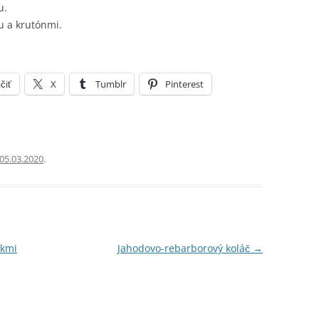
u.
 a krutónmi.
čiť
X
Tumblr
Pinterest
05.03.2020
.
akmi
Jahodovo-rebarborový koláč
→