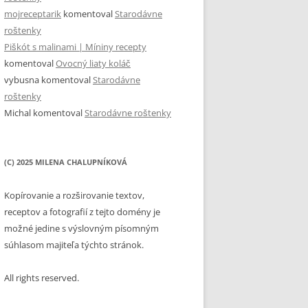
mojreceptarik
komentoval
Starodávne
roštenky
Piškót s malinami | Míniny recepty
komentoval
Ovocný liaty koláč
vybusna
komentoval
Starodávne
roštenky
Michal
komentoval
Starodávne roštenky
(C) 2025 MILENA CHALUPNÍKOVÁ
Kopírovanie a rozširovanie textov,
receptov a fotografií z tejto domény je
možné jedine s výslovným písomným
súhlasom majiteľa týchto stránok.
All rights reserved.