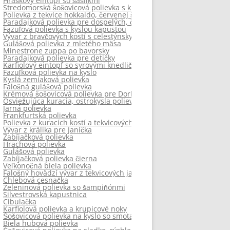
Hráškový eintopf so šašlikmi
Stredomorská šošovicová polievka s klobáskami
Polievka z tekvice hokkaido, červenej šošovice a paradajok
Paradajková polievka pre dospelých, čo zahreje
Fazuľová polievka s kyslou kapustou
Vývar z bravčových kostí s celestýnskymi rezancami a salámovou 
Gulášová polievka z mletého mäsa
Minestrone zuppa po bavorsky
Paradajková polievka pre detičky
Karfiolový eintopf so syrovými knedličkami, ktorý zahreje
Fazuľková polievka na kyslo
Kyslá zemiaková polievka
Falošná gulášová polievka
Krémová šošovicová polievka pre Dorku
Osviežujúca kuracia, ostrokysla polievka
Jarná polievka
Frankfurtská polievka
Polievka z kuracích kostí a tekvicových jadier
Vývar z králika pre Janíčka
Zabíjačková polievka
Hrachová polievka
Gulášová polievka
Zabíjačková polievka čierna
Veľkonočná biela polievka
Falošný hovädzí vývar z tekvicových jadier
Chlebová cesnačka
Zeleninová polievka so šampiňónmi
Silvestrovská kapustnica
Cibulačka
Karfiolová polievka a krupicové noky
Šošovicová polievka na kyslo so smotanou
Biela hubová polievka