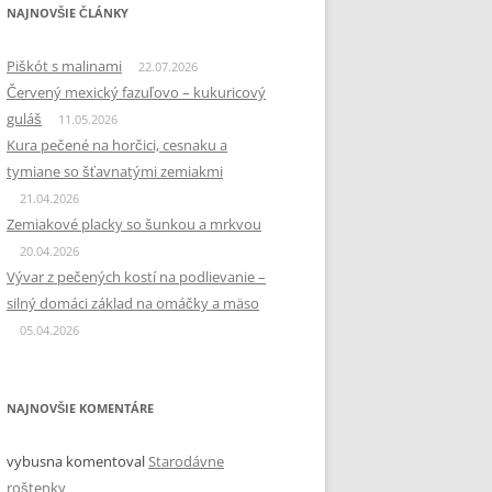
NAJNOVŠIE ČLÁNKY
Piškót s malinami
22.07.2026
Červený mexický fazuľovo – kukuricový
guláš
11.05.2026
Kura pečené na horčici, cesnaku a
tymiane so šťavnatými zemiakmi
21.04.2026
Zemiakové placky so šunkou a mrkvou
20.04.2026
Vývar z pečených kostí na podlievanie –
silný domáci základ na omáčky a mäso
05.04.2026
NAJNOVŠIE KOMENTÁRE
vybusna
komentoval
Starodávne
roštenky