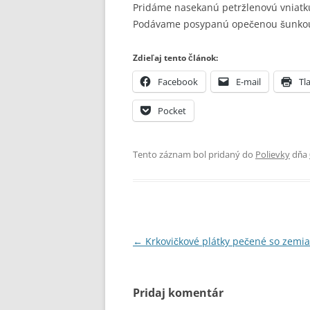
Pridáme nasekanú petržlenovú vniatk
Podávame posypanú opečenou šunkou
Zdieľaj tento článok:
Facebook
E-mail
Tla
Pocket
Tento záznam bol pridaný do
Polievky
dňa
Navigácia
←
Krkovičkové plátky pečené so zemi
článkami
Pridaj komentár