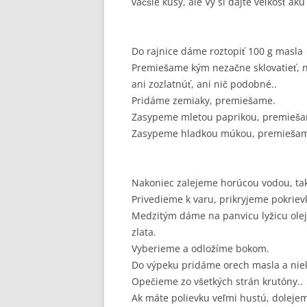
väčšie kusy, ale Vy si dajte veľkosť akú
Do rajnice dáme roztopiť 100 g masla
Premiešame kým nezačne sklovatieť, n
ani zozlatnúť, ani nič podobné..
Pridáme zemiaky, premiešame.
Zasypeme mletou paprikou, premieš
Zasypeme hladkou múkou, premieša
Nakoniec zalejeme horúcou vodou, tak
Privedieme k varu, prikryjeme pokrie
Medzitým dáme na panvicu lyžicu olej
zlata.
Vyberieme a odložíme bokom.
Do výpeku pridáme orech masla a nieko
Opečieme zo všetkých strán krutóny..
Ak máte polievku veľmi hustú, doleje