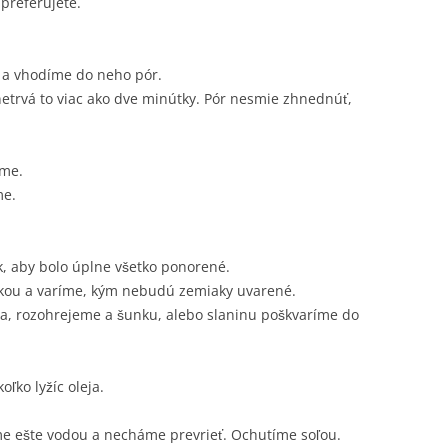
 preferujete.
 a vhodíme do neho pór.
etrvá to viac ako dve minútky. Pór nesmie zhnednúť,
ame.
me.
, aby bolo úplne všetko ponorené.
vkou a varíme, kým nebudú zemiaky uvarené.
a, rozohrejeme a šunku, alebo slaninu poškvaríme do
ľko lyžíc oleja.
me ešte vodou a necháme prevrieť. Ochutíme soľou.