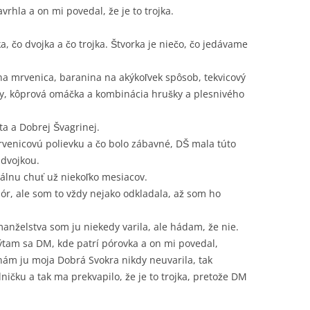
rhla a on mi povedal, že je to trojka.
a, čo dvojka a čo trojka. Štvorka je niečo, čo jedávame
na mrvenica, baranina na akýkoľvek spôsob, tekvicový
y, kôprová omáčka a kombinácia hrušky a plesnivého
a a Dobrej Švagrinej.
rvenicovú polievku a čo bolo zábavné, DŠ mala túto
 dvojkou.
lnu chuť už niekoľko mesiacov.
pór, ale som to vždy nejako odkladala, až som ho
nželstva som ju niekedy varila, ale hádam, že nie.
 pýtam sa DM, kde patrí pórovka a on mi povedal,
ď nám ju moja Dobrá Svokra nikdy neuvarila, tak
ičku a tak ma prekvapilo, že je to trojka, pretože DM