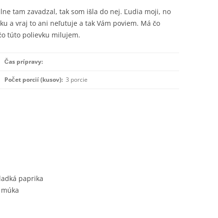
ne tam zavadzal, tak som išla do nej. Ľudia moji, no
ku a vraj to ani neľutuje a tak Vám poviem. Má čo
o túto polievku milujem.
Čas prípravy:
Počet porcií (kusov):
3 porcie
ladká paprika
á múka