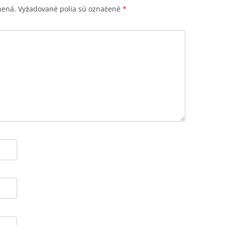
nená.
Vyžadované polia sú označené
*