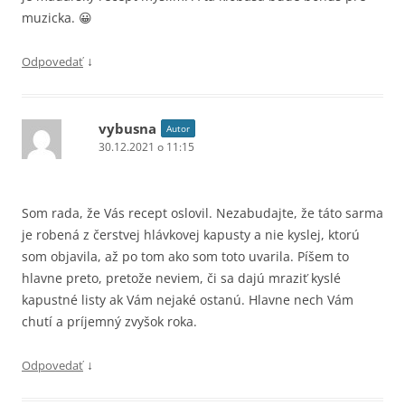
muzicka. 😀
↓
Odpovedať
vybusna
Autor
30.12.2021 o 11:15
Som rada, že Vás recept oslovil. Nezabudajte, že táto sarma
je robená z čerstvej hlávkovej kapusty a nie kyslej, ktorú
som objavila, až po tom ako som toto uvarila. Píšem to
hlavne preto, pretože neviem, či sa dajú mraziť kyslé
kapustné listy ak Vám nejaké ostanú. Hlavne nech Vám
chutí a príjemný zvyšok roka.
↓
Odpovedať