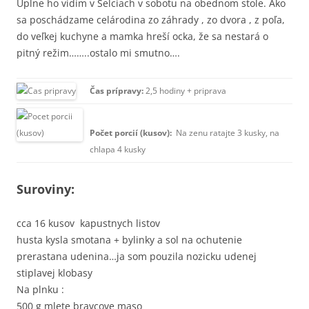
Úplne ho vidím v Selciach v sobotu na obednom stole. Ako
sa poschádzame celárodina zo záhrady , zo dvora , z poľa,
do veľkej kuchyne a mamka hreší ocka, že sa nestará o
pitný režim……..ostalo mi smutno….
Čas prípravy:
2,5 hodiny + priprava
Počet porcií (kusov):
Na zenu ratajte 3 kusky, na
chlapa 4 kusky
Suroviny:
cca 16 kusov kapustnych listov
husta kysla smotana + bylinky a sol na ochutenie
prerastana udenina…ja som pouzila nozicku udenej
stiplavej klobasy
Na plnku :
500 g mlete bravcove maso