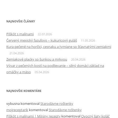
NAJNOVŠIE ČLÁNKY
Piškót s malinami
22.07.2026
Červený mexický fazuľovo – kukuricový guláš
11.05.2026
Kura pečené na horčici, cesnaku a tymiane so šťavnatými zemiakmi
21.04.2026
Zemiakové placky so šunkou a mrkvou
20.04.2026
Vývar z pečených kostí na podlievanie – silný domáci základ na
omáčky a mäso
05.04.2026
NAJNOVŠIE KOMENTÁRE
vybusna
komentoval
Starodávne roštenky
mojreceptarik
komentoval
Starodávne roštenky
Piškót s malinami | Míniny recepty
komentoval
Ovocný liaty koláč