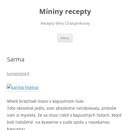
Preskočiť
na
Míniny recepty
obsah
Recepty Miny Chalupnikovej
Menu
Sarma
komentáre 4
Mleté bravčové mäso v kapustnom liste.
Toto skvostné jedlo, som absolútne nerobievala, pretože
som si myslela, že sa musí robiť v kapustných listoch, ktoré
boli naložené na kvasenie v sude spolu s nasekanou
kapustou.