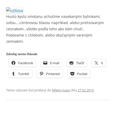
Hustú kyslú smotanu ochutíme nasekanými bylinkami,
soľou….citrónovou šťavou napríklad, alebo prelisovaným
cesnakom…všetko podľa toho ako Vám chutí..
Podávame s chlebom, alebo obyčajnými varenými
zemiakmi.
Zdieľaj tento článok:
Facebook
E-mail
Tlačiť
X
Tumblr
Pinterest
Pocket
Tento záznam bol pridaný do
Mlete maso
dňa
27.02.2015
.