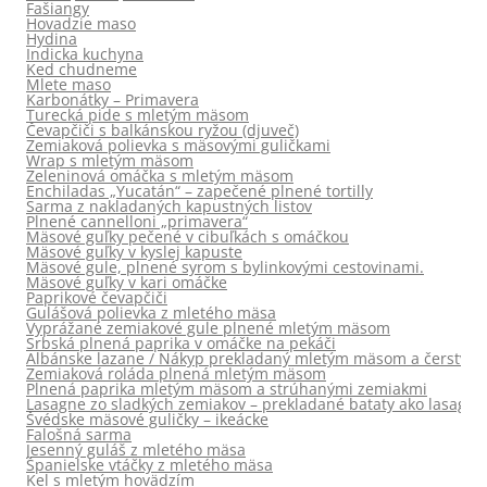
Fašiangy
Hovadzie maso
Hydina
Indicka kuchyna
Ked chudneme
Mlete maso
Karbonátky – Primavera
Turecká pide s mletým mäsom
Čevapčiči s balkánskou ryžou (djuveč)
Zemiaková polievka s mäsovými guličkami
Wrap s mletým mäsom
Zeleninová omáčka s mletým mäsom
Enchiladas „Yucatán“ – zapečené plnené tortilly
Sarma z nakladaných kapustných listov
Plnené cannelloni „primavera“
Mäsové guľky pečené v cibuľkách s omáčkou
Mäsové guľky v kyslej kapuste
Mäsové gule, plnené syrom s bylinkovými cestovinami.
Mäsové guľky v kari omáčke
Paprikové čevapčiči
Gulášová polievka z mletého mäsa
Vyprážané zemiakové gule plnené mletým mäsom
Srbská plnená paprika v omáčke na pekáči
Albánske lazane / Nákyp prekladaný mletým mäsom a čerstvou
Zemiaková roláda plnená mletým mäsom
Plnená paprika mletým mäsom a strúhanými zemiakmi
Lasagne zo sladkých zemiakov – prekladané bataty ako lasagne
Švédske mäsové guličky – ikeácke
Falošná sarma
Jesenný guláš z mletého mäsa
Španielske vtáčky z mletého mäsa
Kel s mletým hovädzím