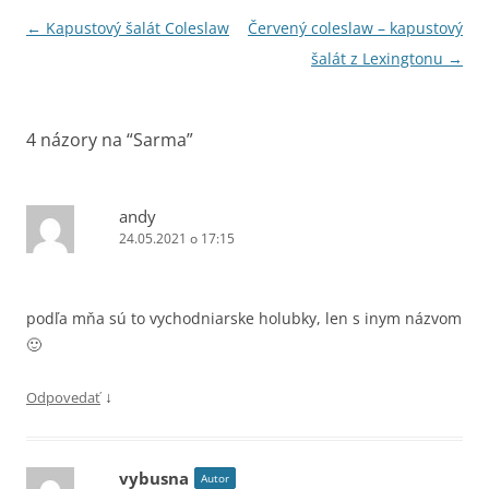
Navigácia
←
Kapustový šalát Coleslaw
Červený coleslaw – kapustový
článkami
šalát z Lexingtonu
→
4 názory na “
Sarma
”
andy
24.05.2021 o 17:15
podľa mňa sú to vychodniarske holubky, len s inym názvom
🙂
↓
Odpovedať
vybusna
Autor