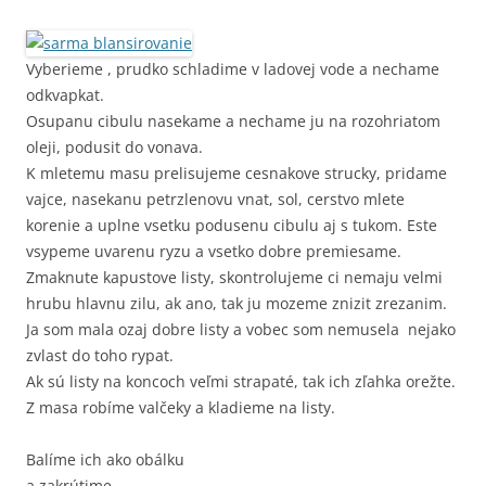
Vyberieme , prudko schladime v ladovej vode a nechame
odkvapkat.
Osupanu cibulu nasekame a nechame ju na rozohriatom
oleji, podusit do vonava.
K mletemu masu prelisujeme cesnakove strucky, pridame
vajce, nasekanu petrzlenovu vnat, sol, cerstvo mlete
korenie a uplne vsetku podusenu cibulu aj s tukom. Este
vsypeme uvarenu ryzu a vsetko dobre premiesame.
Zmaknute kapustove listy, skontrolujeme ci nemaju velmi
hrubu hlavnu zilu, ak ano, tak ju mozeme znizit zrezanim.
Ja som mala ozaj dobre listy a vobec som nemusela nejako
zvlast do toho rypat.
Ak sú listy na koncoch veľmi strapaté, tak ich zľahka orežte.
Z masa robíme valčeky a kladieme na listy.
Balíme ich ako obálku
a zakrútime.