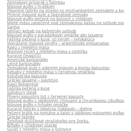
Zemiakový prívarok s fašírkou
Mäsové guľky s hráškom
Pikantné fašírky na stojato so strúhankovými zemiakmi a kvako
Plnené mäsové gule a špenátové zemiaky
Mäsové guľky pečené na špízoch s chlebom
Mleté mäso zapečené pod zemiakovou kašou na spôsob pastier
Sarma
Jahňací kebab na kašmírsky spôsob
Mäsové guľky v paradajkovej omáčke ako lasagne
Fašírka pečená v kuse, so syrom – vynikajúca
Vyprážané mäsové pirohy – argentínske empanadas
Ragú z mletého mäsa
Maslový rezeň z mletého mäsa v cestíčku
Kuracie čevapčiči
Americké karbonátky
Letné karbonátky
Zemiakové gule s údeným mäsom a kyslou kapustou
Kebaby z mletého mäsa s červenou omáčkou
Koložvárska kapusta
Grécke lasagne – pastitsio
Ragú Bolognese
Fašírka pečená v kuse
Salisbury steak
Plnený kapustný list z červenej kapusty
Mäsové guľky s jablkovými chipsami a chrumkavou cibuľkou
Mäsové guľky v hrbatej omáčke
Kuracie fašírky s tekvicou hokkaido – diétne
Pečený králik na tymiáne a šalvii s jablkovo-mäsovými guľkami
Grécke fašírky
Žemľové dušičkové strašidielko pre Dorku.
Bifteky v chlebovej placke
Guláš z mletého mäsa a šošovice