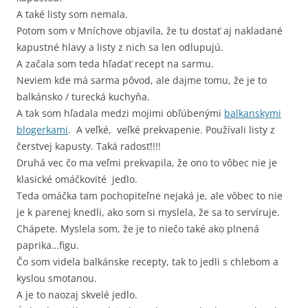
A také listy som nemala.
Potom som v Mníchove objavila, že tu dostať aj nakladané
kapustné hlavy a listy z nich sa len odlupujú.
A začala som teda hľadať recept na sarmu.
Neviem kde má sarma pôvod, ale dajme tomu, že je to
balkánsko / turecká kuchyňa.
A tak som hľadala medzi mojimi obľúbenými
balkanskymi
blogerkami
. A veľké, veľké prekvapenie. Používali listy z
čerstvej kapusty. Taká radosť!!!!
Druhá vec čo ma veľmi prekvapila, že ono to vôbec nie je
klasické omáčkovité jedlo.
Teda omáčka tam pochopiteľne nejaká je, ale vôbec to nie
je k parenej knedli, ako som si myslela, že sa to servíruje.
Chápete. Myslela som, že je to niečo také ako plnená
paprika…figu.
Čo som videla balkánske recepty, tak to jedli s chlebom a
kyslou smotanou.
A je to naozaj skvelé jedlo.