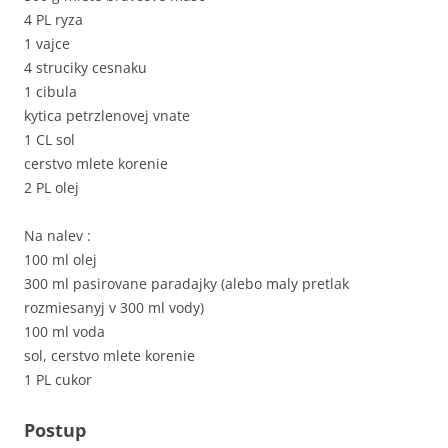
4 PL ryza
1 vajce
4 struciky cesnaku
1 cibula
kytica petrzlenovej vnate
1 CL sol
cerstvo mlete korenie
2 PL olej
Na nalev :
100 ml olej
300 ml pasirovane paradajky (alebo maly pretlak
rozmiesanyj v 300 ml vody)
100 ml voda
sol, cerstvo mlete korenie
1 PL cukor
Postup