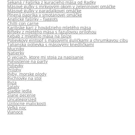
Sekaná / Fašírka z kuracieho mäsa od Radky
Mäsové guľky s mrkvovým okom v zeleninovej omáčke
Mäsové guľky v paradajkovej omáčke
Plnená paprika v smotanovej omáčke
Anglické fašírky – faggots
Chilli con carne
Karibske kari z hovädzieho mletého mäsa
Bifteky z mletého mäsa s fazuľovou prílohou
Kebab z mletého mäsa na špíze
Polievkový eintopf s mäsovými guličkami a chrumkavou cibuľou
Talianska polievka s mäsovými knedličkami
Mucniky
Natierky
O veciach, ktore mi stoja za napisanie
Pohostenie na party
Polievky
Prilohy
Ryby, morske plody
Rychlovky na stol
Ryza
Salaty
Sladke jedla
Slane pecenie
Uncategorized
Uzitocne malickosti
Veľká noc
Vianoce