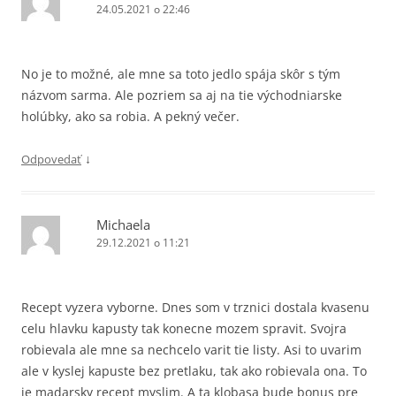
24.05.2021 o 22:46
No je to možné, ale mne sa toto jedlo spája skôr s tým
názvom sarma. Ale pozriem sa aj na tie východniarske
holúbky, ako sa robia. A pekný večer.
↓
Odpovedať
Michaela
29.12.2021 o 11:21
Recept vyzera vyborne. Dnes som v trznici dostala kvasenu
celu hlavku kapusty tak konecne mozem spravit. Svojra
robievala ale mne sa nechcelo varit tie listy. Asi to uvarim
ale v kyslej kapuste bez pretlaku, tak ako robievala ona. To
je madarsky recept myslim. A ta klobasa bude bonus pre