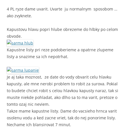
4 PL ryze dame uvarit. Uvarte ju normalnym sposobom …
ako zvyknete.
Kapustovu hlavu popri hlube obrezeme do hlbky po celom
obvode.
Kapustne listy pri reze podoberieme a opatrne zlupeme
listy a snazime sa ich nepotrhat.
Je aj taka moznost, ze date do vody obvarit celu hlavku
kapusty, ale mne nerobi problem to robit za surova. Pokial
to budete chciet robit s celou hlavkou kapusty naraz, tak si
musite niekde pohladat, ako dlho sa to ma varit, pretoze o
tomto ozaj nic neviem.
Takze mame kapustne listy. Dame do vacsieho hrnca varit
osolenu vodu a ked zacne vriet, tak do nej ponorime listy.
Nechame ich blansirovat 7 minut.