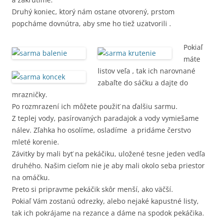
Druhý koniec, ktorý nám ostane otvorený, prstom
popcháme dovnútra, aby sme ho tiež uzatvorili .
Pokiaľ
máte
listov veľa , tak ich narovnané
zabaľte do sáčku a dajte do
mrazničky.
Po rozmrazení ich môžete použiť na ďalšiu sarmu.
Z teplej vody, pasírovaných paradajok a vody vymiešame
nálev. Zľahka ho osolíme, osladíme a pridáme čerstvo
mleté korenie.
Závitky by mali byť na pekáčiku, uložené tesne jeden vedľa
druhého. Našim cieľom nie je aby mali okolo seba priestor
na omáčku.
Preto si pripravme pekáčik skôr menší, ako väčší.
Pokiaľ Vám zostanú odrezky, alebo nejaké kapustné listy,
tak ich pokrájame na rezance a dáme na spodok pekáčika.