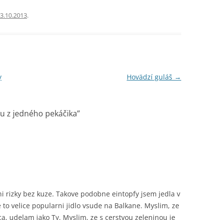
3.10.2013
.
y
Hovädzí guláš
→
ou z jedného pekáčika
”
ni rizky bez kuze. Takove podobne eintopfy jsem jedla v
e to velice popularni jidlo vsude na Balkane. Myslim, ze
a, udelam jako Ty. Myslim, ze s cerstvou zeleninou je