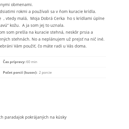
rôznymi obmenami.
dsiatimi rokmi a používali sa v ňom kuracie krídla.
že , vtedy malá, Moja Dobrá Cerka ho s krídlami úplne
vú“ kožu. A ja som jej to uznala.
tom som prešla na kuracie stehná, neskôr prsia a
ených stehnách. No a neplánujem už prejsť na nič iné.
 nebráni Vám použiť, čo máte radi u Vás doma.
Čas prípravy:
60 min
Počet porcií (kusov):
2 porcie
ých paradajok pokrájaných na kúsky