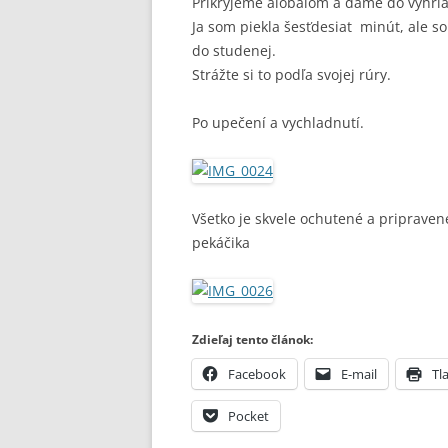
Prikryjeme alobalom a dáme do vyhriat
Ja som piekla šesťdesiat minút, ale s
do studenej.
Strážte si to podľa svojej rúry.
Po upečení a vychladnutí.
Všetko je skvele ochutené a pripraven
pekáčika
Zdieľaj tento článok:
Facebook
E-mail
Tla
Pocket