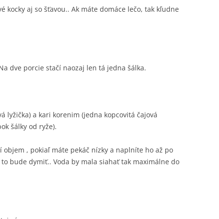
é kocky aj so šťavou.. Ak máte domáce lečo, tak kľudne
 dve porcie stačí naozaj len tá jedna šálka.
 lyžička) a kari korenim (jedna kopcovitá čajová
ok šálky od ryže).
í objem , pokiaľ máte pekáč nízky a naplníte ho až po
m to bude dymiť.. Voda by mala siahať tak maximálne do