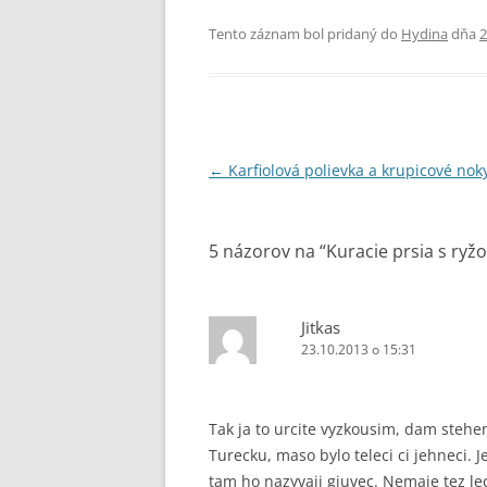
Tento záznam bol pridaný do
Hydina
dňa
2
Navigácia
←
Karfiolová polievka a krupicové nok
článkami
5 názorov na “
Kuracie prsia s ryž
Jitkas
23.10.2013 o 15:31
Tak ja to urcite vyzkousim, dam stehe
Turecku, maso bylo teleci ci jehneci. J
tam ho nazyvaji gjuvec. Nemaje tez lec