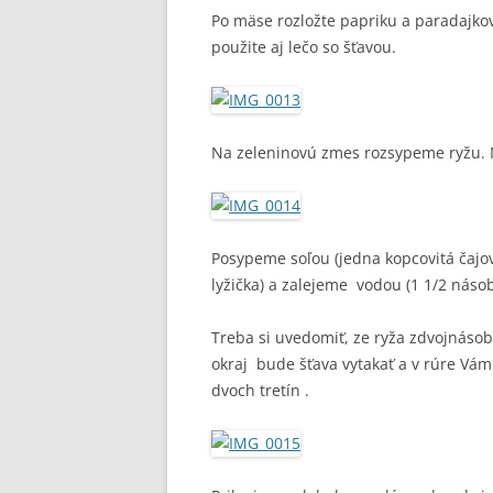
Po mäse rozložte papriku a paradajkov
použite aj lečo so šťavou.
Na zeleninovú zmes rozsypeme ryžu. Na
Posypeme soľou (jedna kopcovitá čajová
lyžička) a zalejeme vodou (1 1/2 násob
Treba si uvedomiť, ze ryža zdvojnásob
okraj bude šťava vytakať a v rúre Vá
dvoch tretín .