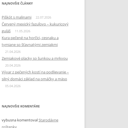
NAJNOVŠIE ČLÁNKY
Piškót s malinami
22.07.2026
Červený mexický fazuľovo – kukuricový
guláš
11.05.2026
Kura pečené na horčici, cesnaku a
tymiane so šťavnatými zemiakmi
21.04.2026
Zemiakové placky so šunkou a mrkvou
20.04.2026
Vývar z pečených kostí na podlievanie –
silný domáci základ na omáčky a mäso
05.04.2026
NAJNOVŠIE KOMENTÁRE
vybusna
komentoval
Starodávne
roštenky