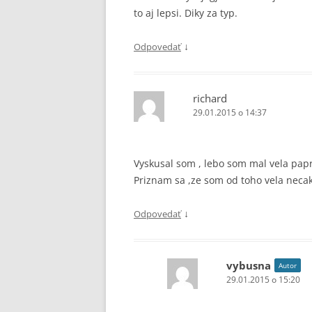
to aj lepsi. Diky za typ.
↓
Odpovedať
richard
29.01.2015 o 14:37
Vyskusal som , lebo som mal vela pap
Priznam sa ,ze som od toho vela necaka
↓
Odpovedať
vybusna
Autor
29.01.2015 o 15:20