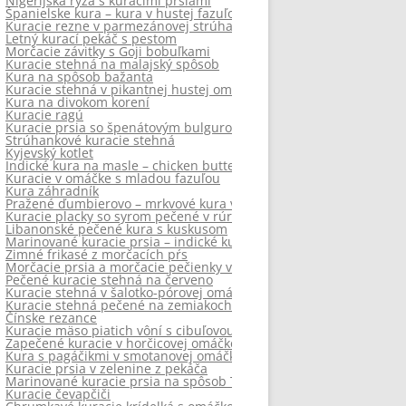
Nigérijská ryža s kuracími prsiami
Španielske kura – kura v hustej fazuľovej omáčke
Kuracie rezne v parmezánovej strúhanke bez vyprážania
Letný kurací pekáč s pestom
Morčacie závitky s Goji bobuľkami
Kuracie stehná na malajský spôsob
Kura na spôsob bažanta
Kuracie stehná v pikantnej hustej omáčke – kuracie gumbo
Kura na divokom korení
Kuracie ragú
Kuracie prsia so špenátovým bulgurom
Strúhankové kuracie stehná
Kyjevský kotlet
Indické kura na masle – chicken butter masala
Kuracie v omáčke s mladou fazuľou
Kura záhradník
Pražené ďumbierovo – mrkvové kura v pomarančovej šťave
Kuracie placky so syrom pečené v rúre
Libanonské pečené kura s kuskusom
Marinované kuracie prsia – indické kuracie tandoori
Zimné frikasé z morčacích pŕs
Morčacie prsia a morčacie pečienky v omáčke
Pečené kuracie stehná na červeno
Kuracie stehná v šalotko-pórovej omáčke
Kuracie stehná pečené na zemiakoch
Čínske rezance
Kuracie mäso piatich vôní s cibuľovou ryžou
Zapečené kuracie v horčicovej omáčke
Kura s pagáčikmi v smotanovej omáčke
Kuracie prsia v zelenine z pekáča
Marinované kuracie prsia na spôsob Tandoori
Kuracie čevapčiči