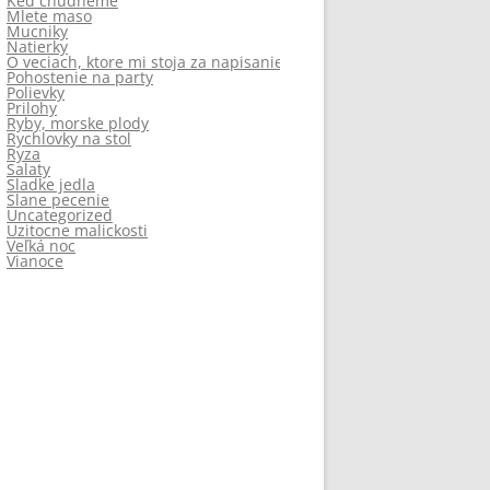
Ked chudneme
Mlete maso
Mucniky
Natierky
O veciach, ktore mi stoja za napisanie
Pohostenie na party
Polievky
Prilohy
Ryby, morske plody
Rychlovky na stol
Ryza
Salaty
Sladke jedla
Slane pecenie
Uncategorized
Uzitocne malickosti
Veľká noc
Vianoce