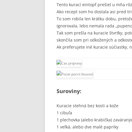
Tento kurací eintopf prešiel u mňa 
Ako recept som ho dostala asi pred tri
To som robila len krátku dobu, preto
ignorovala, lebo nemala rada „pupenca
Tak som prešla na kuracie štvrťky, po
skončila som pri odkožených a odkost
Ak preferujete iné kuracie súčiastky,
Suroviny:
Kuracie stehná bez kosti a kože
1 cibuľa
1 plechovka (alebo krabička) zaváran
1 veľká, alebo dve malé papriky