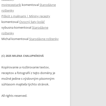
mojreceptarik
komentoval
Starodávne
roštenky
Piškót s malinami | Míniny recepty
komentoval
Ovocný liaty koláč
vybusna
komentoval
Starodávne
roštenky
Michal
komentoval
Starodávne roštenky
(C) 2025 MILENA CHALUPNÍKOVÁ
Kopírovanie a rozširovanie textov,
receptov a fotografií z tejto domény je
možné jedine s výslovným písomným
súhlasom majiteľa týchto stránok.
All rights reserved.