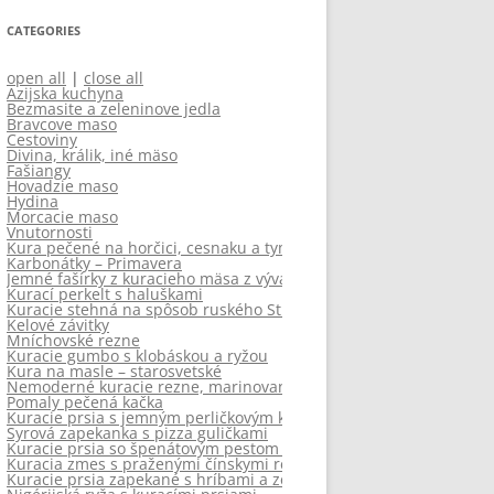
CATEGORIES
open all
|
close all
Azijska kuchyna
Bezmasite a zeleninove jedla
Bravcove maso
Cestoviny
Divina, králik, iné mäso
Fašiangy
Hovadzie maso
Hydina
Morcacie maso
Vnutornosti
Kura pečené na horčici, cesnaku a tymiane so šťavnatými zemiak
Karbonátky – Primavera
Jemné fašírky z kuracieho mäsa z vývaru so zeleninovo-paradajk
Kurací perkelt s haluškami
Kuracie stehná na spôsob ruského Stroganova
Kelové závitky
Mníchovské rezne
Kuracie gumbo s klobáskou a ryžou
Kura na masle – starosvetské
Nemoderné kuracie rezne, marinované v jogurte
Pomaly pečená kačka
Kuracie prsia s jemným perličkovým karfiolom
Syrová zapekanka s pizza guličkami
Kuracie prsia so špenátovým pestom a cuketovými „rezancami“
Kuracia zmes s praženými čínskymi rezancami
Kuracie prsia zapekané s hríbami a zemiakmi v pekáči