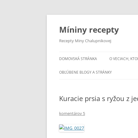
Preskočiť
na
obsah
Míniny recepty
Recepty Miny Chalupnikovej
DOMOVSKÁ STRÁNKA
O VECIACH, KTO
OBĽÚBENE BLOGY A STRÁNKY
Kuracie prsia s ryžou z 
komentárov 5