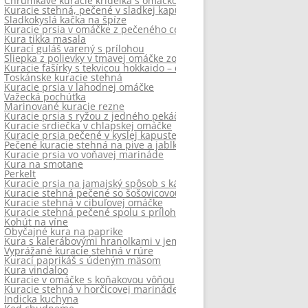
Chrumkavé kuracie krídelká s omáčkou
Kuracie stehná, pečené v sladkej kapuste
Sladkokyslá kačka na špíze
Kuracie prsia v omáčke z pečeného cesnaku
Kura tikka masala
Kurací guláš varený s prílohou
Sliepka z polievky v tmavej omáčke zo slivkového lekváru, sliviek a 
Kuracie fašírky s tekvicou hokkaido – diétne
Toskánske kuracie stehná
Kuracie prsia v lahodnej omáčke
Važecká pochúťka
Marinované kuracie rezne
Kuracie prsia s ryžou z jedného pekáčika
Kuracie srdiečka v chlapskej omáčke
Kuracie prsia pečené v kyslej kapuste – diétna verzia
Pečené kuracie stehná na pive a jablkách
Kuracie prsia vo voňavej marináde
Kura na smotane
Perkelt
Kuracie prsia na jamajský spôsob s kávovým akcentom
Kuracie stehná pečené so šošovicovou prílohou
Kuracie stehná v cibuľovej omáčke
Kuracie stehná pečené spolu s prílohou
Kohút na víne
Obyčajné kura na paprike
Kura s kalerábovými hranolkami v jemnej omáčke – diétne
Vyprážané kuracie stehná v rúre
Kurací paprikáš s údeným mäsom
Kura vindaloo
Kuracie v omáčke s koňakovou vôňou
Kuracie stehná v horčicovej marináde
Indicka kuchyna