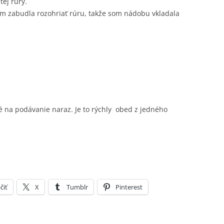
ej rúry.
om zabudla rozohriať rúru, takže som nádobu vkladala
é na podávanie naraz. Je to rýchly obed z jedného
čiť
X
Tumblr
Pinterest