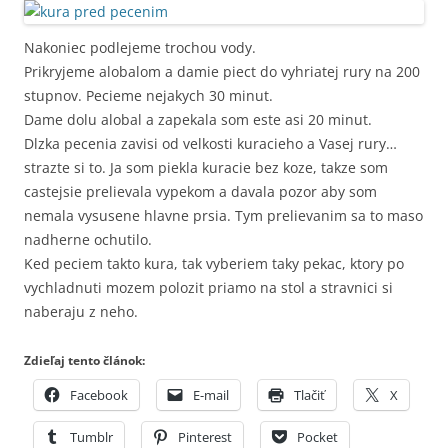
Nakoniec podlejeme trochou vody.
Prikryjeme alobalom a damie piect do vyhriatej rury na 200
stupnov. Pecieme nejakych 30 minut.
Dame dolu alobal a zapekala som este asi 20 minut.
Dlzka pecenia zavisi od velkosti kuracieho a Vasej rury…
strazte si to. Ja som piekla kuracie bez koze, takze som
castejsie prelievala vypekom a davala pozor aby som
nemala vysusene hlavne prsia. Tym prelievanim sa to maso
nadherne ochutilo.
Ked peciem takto kura, tak vyberiem taky pekac, ktory po
vychladnuti mozem polozit priamo na stol a stravnici si
naberaju z neho.
Zdieľaj tento článok:
Facebook
E-mail
Tlačiť
X
Tumblr
Pinterest
Pocket