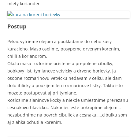
mlety koriander
Postup
Pekac vytrieme olejom a poukladame do neho kusy
kuracieho. Maso osolime, posypeme drvenym korenim,
chilli a koriandrom.
Okolo masa rozlozime ocistene a prepolene cibulky,
bobkovy list, tymianove vetvicky a drvene borievky. Ja
osobne rozmarinovu vetvicku nedavam v celku, ale dam
dolu ihlicky a pouzijem len rozmarinove listky. Takto isto
mozete postupovat aj pri tymiane.
Rozlozime slaninove kocky a niekde umiestnime prerezanu
cesnakovu hlavicku.. Nakoniec este pokropime olejom…
nezabudnime na povrch cibuliek a cesnaku…..cibulku som
aj zlahka ochutila korenim.