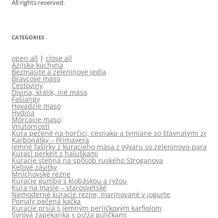
All rights reserved.
CATEGORIES
open all
|
close all
Azijska kuchyna
Bezmasite a zeleninove jedla
Bravcove maso
Cestoviny
Divina, králik, iné mäso
Fašiangy
Hovadzie maso
Hydina
Morcacie maso
Vnutornosti
Kura pečené na horčici, cesnaku a tymiane so šťavnatými zemi
Karbonátky – Primavera
Jemné fašírky z kuracieho mäsa z vývaru so zeleninovo-parad
Kurací perkelt s haluškami
Kuracie stehná na spôsob ruského Stroganova
Kelové závitky
Mníchovské rezne
Kuracie gumbo s klobáskou a ryžou
Kura na masle – starosvetské
Nemoderné kuracie rezne, marinované v jogurte
Pomaly pečená kačka
Kuracie prsia s jemným perličkovým karfiolom
Syrová zapekanka s pizza guličkami