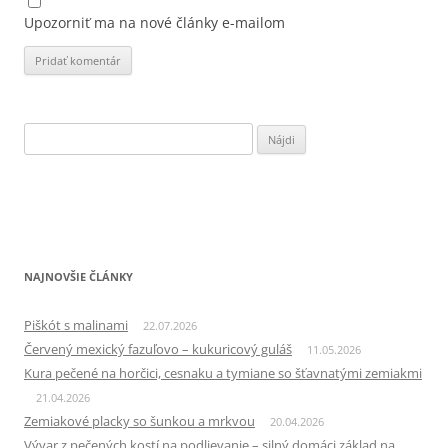
Upozorniť ma na nové články e-mailom
Hľadať:
NAJNOVŠIE ČLÁNKY
Piškót s malinami
22.07.2026
Červený mexický fazuľovo – kukuricový guláš
11.05.2026
Kura pečené na horčici, cesnaku a tymiane so šťavnatými zemiakmi
21.04.2026
Zemiakové placky so šunkou a mrkvou
20.04.2026
Vývar z pečených kostí na podlievanie – silný domáci základ na