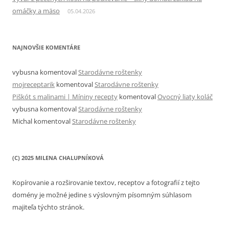
omáčky a mäso
05.04.2026
NAJNOVŠIE KOMENTÁRE
vybusna
komentoval
Starodávne roštenky
mojreceptarik
komentoval
Starodávne roštenky
Piškót s malinami | Míniny recepty
komentoval
Ovocný liaty koláč
vybusna
komentoval
Starodávne roštenky
Michal
komentoval
Starodávne roštenky
(C) 2025 MILENA CHALUPNÍKOVÁ
Kopírovanie a rozširovanie textov, receptov a fotografií z tejto
domény je možné jedine s výslovným písomným súhlasom
majiteľa týchto stránok.