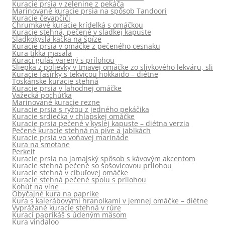
Kuracie prsia v zelenine z pekáča
Marinované kuracie prsia na spôsob Tandoori
Kuracie čevapčiči
Chrumkavé kuracie krídelká s omáčkou
Kuracie stehná, pečené v sladkej kapuste
Sladkokyslá kačka na špíze
Kuracie prsia v omáčke z pečeného cesnaku
Kura tikka masala
Kurací guláš varený s prílohou
Sliepka z polievky v tmavej omáčke zo slivkového lekváru, sliviek
Kuracie fašírky s tekvicou hokkaido – diétne
Toskánske kuracie stehná
Kuracie prsia v lahodnej omáčke
Važecká pochúťka
Marinované kuracie rezne
Kuracie prsia s ryžou z jedného pekáčika
Kuracie srdiečka v chlapskej omáčke
Kuracie prsia pečené v kyslej kapuste – diétna verzia
Pečené kuracie stehná na pive a jablkách
Kuracie prsia vo voňavej marináde
Kura na smotane
Perkelt
Kuracie prsia na jamajský spôsob s kávovým akcentom
Kuracie stehná pečené so šošovicovou prílohou
Kuracie stehná v cibuľovej omáčke
Kuracie stehná pečené spolu s prílohou
Kohút na víne
Obyčajné kura na paprike
Kura s kalerábovými hranolkami v jemnej omáčke – diétne
Vyprážané kuracie stehná v rúre
Kurací paprikáš s údeným mäsom
Kura vindaloo