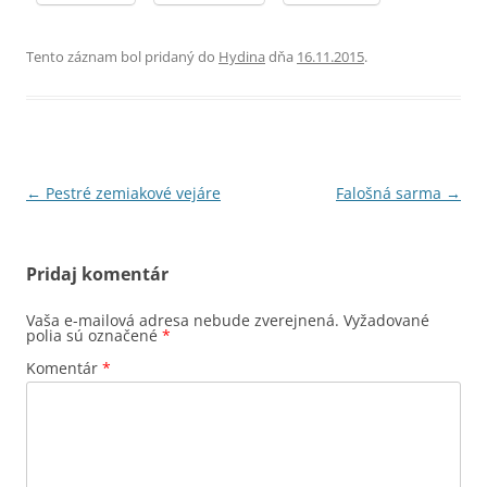
Tento záznam bol pridaný do
Hydina
dňa
16.11.2015
.
Navigácia
←
Pestré zemiakové vejáre
Falošná sarma
→
článkami
Pridaj komentár
Vaša e-mailová adresa nebude zverejnená.
Vyžadované
polia sú označené
*
Komentár
*