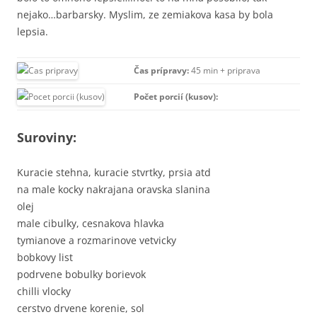
nejako…barbarsky. Myslim, ze zemiakova kasa by bola
lepsia.
Čas prípravy:
45 min + priprava
Počet porcií (kusov):
Suroviny:
Kuracie stehna, kuracie stvrtky, prsia atd
na male kocky nakrajana oravska slanina
olej
male cibulky, cesnakova hlavka
tymianove a rozmarinove vetvicky
bobkovy list
podrvene bobulky borievok
chilli vlocky
cerstvo drvene korenie, sol