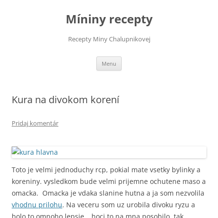
Preskočiť
na
Míniny recepty
obsah
Recepty Miny Chalupnikovej
Menu
Kura na divokom korení
Pridaj komentár
Toto je velmi jednoduchy rcp, pokial mate vsetky bylinky a
koreniny. vysledkom bude velmi prijemne ochutene maso a
omacka. Omacka je vdaka slanine hutna a ja som nezvolila
vhodnu prilohu
. Na veceru som uz urobila divoku ryzu a
bolo to omnoho lepsie….hoci to na mna posobilo, tak