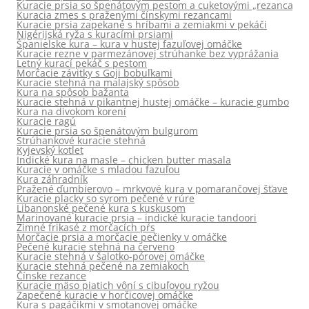
Kuracie prsia so špenátovým pestom a cuketovými „rezancami“
Kuracia zmes s praženými čínskymi rezancami
Kuracie prsia zapekané s hríbami a zemiakmi v pekáči
Nigérijská ryža s kuracími prsiami
Španielske kura – kura v hustej fazuľovej omáčke
Kuracie rezne v parmezánovej strúhanke bez vyprážania
Letný kurací pekáč s pestom
Morčacie závitky s Goji bobuľkami
Kuracie stehná na malajský spôsob
Kura na spôsob bažanta
Kuracie stehná v pikantnej hustej omáčke – kuracie gumbo
Kura na divokom korení
Kuracie ragú
Kuracie prsia so špenátovým bulgurom
Strúhankové kuracie stehná
Kyjevský kotlet
Indické kura na masle – chicken butter masala
Kuracie v omáčke s mladou fazuľou
Kura záhradník
Pražené ďumbierovo – mrkvové kura v pomarančovej šťave
Kuracie placky so syrom pečené v rúre
Libanonské pečené kura s kuskusom
Marinované kuracie prsia – indické kuracie tandoori
Zimné frikasé z morčacích pŕs
Morčacie prsia a morčacie pečienky v omáčke
Pečené kuracie stehná na červeno
Kuracie stehná v šalotko-pórovej omáčke
Kuracie stehná pečené na zemiakoch
Čínske rezance
Kuracie mäso piatich vôní s cibuľovou ryžou
Zapečené kuracie v horčicovej omáčke
Kura s pagáčikmi v smotanovej omáčke