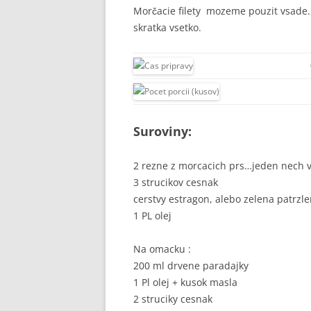
Morčacie filety mozeme pouzit vsade..f
skratka vsetko.
Suroviny:
2 rezne z morcacich prs…jeden nech 
3 strucikov cesnak
cerstvy estragon, alebo zelena patrzl
1 PL olej
Na omacku :
200 ml drvene paradajky
1 Pl olej + kusok masla
2 struciky cesnak