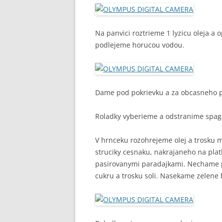
Na panvici roztrieme 1 lyzicu oleja a 
podlejeme horucou vodou.
Dame pod pokrievku a za obcasneho p
Roladky vyberieme a odstranime spaga
V hrnceku rozohrejeme olej a trosku 
struciky cesnaku, nakrajaneho na pl
pasirovanymi paradajkami. Nechame pre
cukru a trosku soli. Nasekame zelene