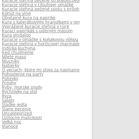
Kuracie stehná pečené so šošovicovou prílohou
Kuracie stehná v cibuľovej omáčke
Kuracie stehná pečené spolu s prílohou
Kohút na víne
Obyčajné kura na paprike
Kura s kalerábovými hranolkami v jemnej omáčke – diétne
Vyprážané kuracie stehná v rúre
Kurací paprikáš s údeným mäsom
Kura vindaloo
Kuracie v omáčke s koňakovou vôňou
Kuracie stehná v horčicovej marináde
Indicka kuchyna
Ked chudneme
Mlete maso
Mucniky
Natierky
O veciach, ktore mi stoja za napisanie
Pohostenie na party
Polievky
Prilohy
Ryby, morske plody
Rychlovky na stol
Ryza
Salaty
Sladke jedla
Slane pecenie
Uncategorized
Uzitocne malickosti
Veľká noc
Vianoce