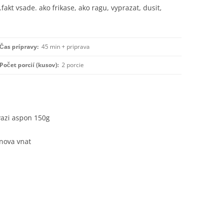
akt vsade. ako frikase, ako ragu, vyprazat, dusit,
Čas prípravy:
45 min + priprava
Počet porcií (kusov):
2 porcie
vazi aspon 150g
enova vnat