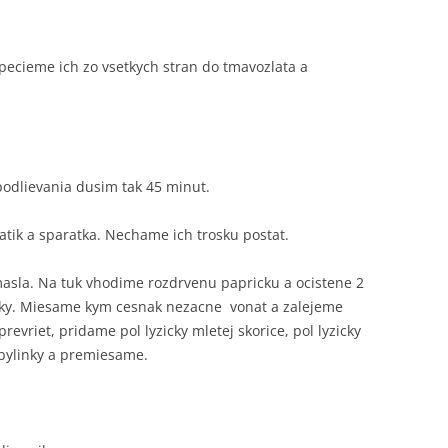
opecieme ich zo vsetkych stran do tmavozlata a
odlievania dusim tak 45 minut.
tik a sparatka. Nechame ich trosku postat.
masla. Na tuk vhodime rozdrvenu papricku a ocistene 2
atky. Miesame kym cesnak nezacne vonat a zalejeme
vriet, pridame pol lyzicky mletej skorice, pol lyzicky
 bylinky a premiesame.