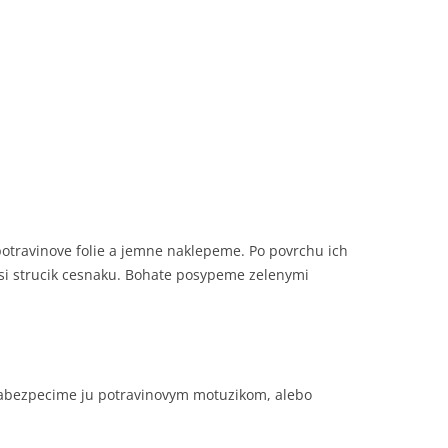
potravinove folie a jemne naklepeme. Po povrchu ich
csi strucik cesnaku. Bohate posypeme zelenymi
 zabezpecime ju potravinovym motuzikom, alebo