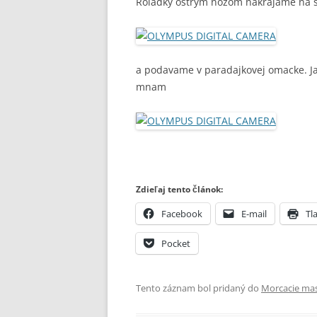
Roladky ostrym nozom nakrajame na s
a podavame v paradajkovej omacke. Ja
mnam
Zdieľaj tento článok:
Facebook
E-mail
Tla
Pocket
Tento záznam bol pridaný do
Morcacie ma