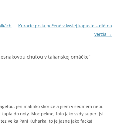
blkách
Kuracie prsia pečené v kyslej kapuste – diétna
verzia
→
 cesnakovou chuťou v talianskej omáčke
”
bagetou, jen malinko skorice a jsem v sedmem nebi.
 kapla do noty. Moc pekne, foto jako vzdy super. Jsi
tez velka Pani Kuharka, to je jasne jako facka!