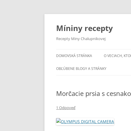
Preskočiť
na
obsah
Míniny recepty
Recepty Miny Chalupnikovej
DOMOVSKÁ STRÁNKA
O VECIACH, KTO
OBĽÚBENE BLOGY A STRÁNKY
Morčacie prsia s cesnak
1 Odpoveď