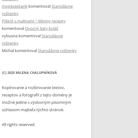
mojreceptarik
komentoval
Starodávne
roštenky
Piškót s malinami | Míniny recepty
komentoval
Ovocný liaty koláč
vybusna
komentoval
Starodávne
roštenky
Michal
komentoval
Starodávne roštenky
(C) 2025 MILENA CHALUPNÍKOVÁ
Kopírovanie a rozširovanie textov,
receptov a fotografií z tejto domény je
možné jedine s výslovným písomným
súhlasom majiteľa týchto stránok.
All rights reserved.