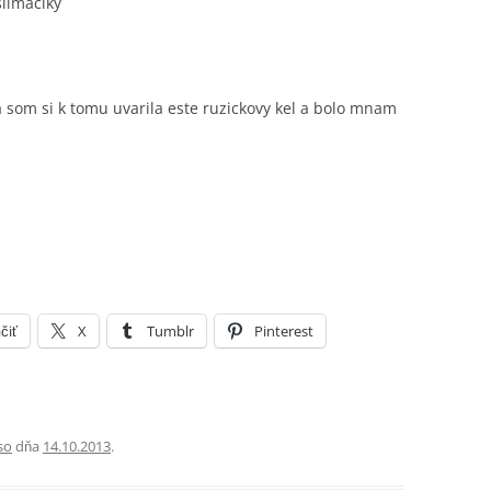
limaciky
 som si k tomu uvarila este ruzickovy kel a bolo mnam
čiť
X
Tumblr
Pinterest
so
dňa
14.10.2013
.