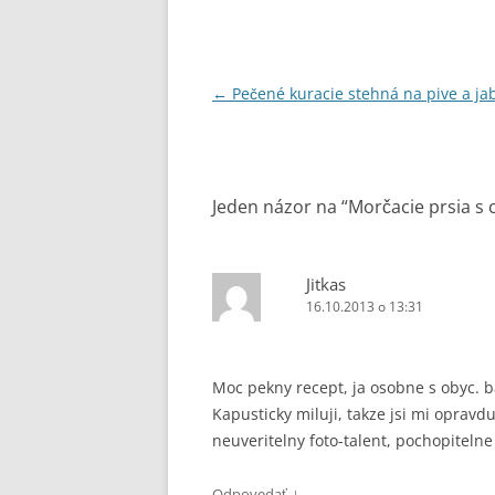
Navigácia
←
Pečené kuracie stehná na pive a ja
článkami
Jeden názor na “
Morčacie prsia s
Jitkas
16.10.2013 o 13:31
Moc pekny recept, ja osobne s obyc. 
Kapusticky miluji, takze jsi mi opravdu
neuveritelny foto-talent, pochopitelne 
↓
Odpovedať