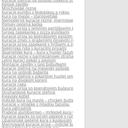
Kuracie stehná na spôsob ruského Stroganova
Kelové závitky
Mníchovské rezne
Kuracie gumbo s klobáskou a ryžou
Kura na masle – starosvetské
Nemoderné kuracie rezne, marinované v jogurte
Pomaly pečená kačka
Kuracie prsia s jemným perličkovým karfiolom
Syrová zapekanka s pizza guličkami
Kuracie prsia so špenátovým pestom a cuketovými „rezancami“
Kuracia zmes s praženými čínskymi rezancami
Kuracie prsia zapekané s hríbami a zemiakmi v pekáči
Nigérijská ryža s kuracími prsiami
Španielske kura – kura v hustej fazuľovej omáčke
Kuracie rezne v parmezánovej strúhanke bez vyprážania
Letný kurací pekáč s pestom
Morčacie závitky s Goji bobuľkami
Kuracie stehná na malajský spôsob
Kura na spôsob bažanta
Kuracie stehná v pikantnej hustej omáčke – kuracie gumbo
Kura na divokom korení
Kuracie ragú
Kuracie prsia so špenátovým bulgurom
Strúhankové kuracie stehná
Kyjevský kotlet
Indické kura na masle – chicken butter masala
Kuracie v omáčke s mladou fazuľou
Kura záhradník
Pražené ďumbierovo – mrkvové kura v pomarančovej šťave
Kuracie placky so syrom pečené v rúre
Libanonské pečené kura s kuskusom
Marinované kuracie prsia – indické kuracie tandoori