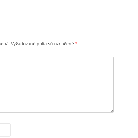
nená.
Vyžadované polia sú označené
*