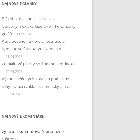
NAJNOVŠIE ČLÁNKY
Piškót s malinami
22.07.2026
Červený mexický fazuľovo – kukuricový
guláš
11.05.2026
Kura pečené na horčici, cesnaku a
tymiane so šťavnatými zemiakmi
21.04.2026
Zemiakové placky so šunkou a mrkvou
20.04.2026
Vývar z pečených kostí na podlievanie –
silný domáci základ na omáčky a mäso
05.04.2026
NAJNOVŠIE KOMENTÁRE
vybusna
komentoval
Starodávne
roštenky