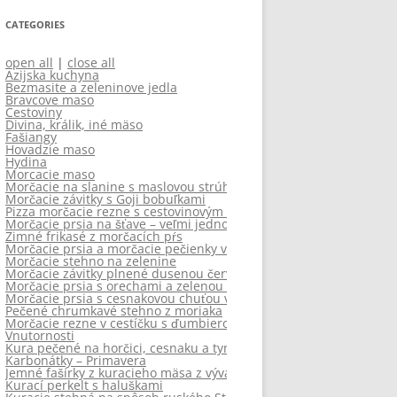
CATEGORIES
open all
|
close all
Azijska kuchyna
Bezmasite a zeleninove jedla
Bravcove maso
Cestoviny
Divina, králik, iné mäso
Fašiangy
Hovadzie maso
Hydina
Morcacie maso
Morčacie na slanine s maslovou strúhankou
Morčacie závitky s Goji bobuľkami
Pizza morčacie rezne s cestovinovým šalátom
Morčacie prsia na šťave – veľmi jednoduché a na dva sposoby
Zimné frikasé z morčacích pŕs
Morčacie prsia a morčacie pečienky v omáčke
Morčacie stehno na zelenine
Morčacie závitky plnené dusenou červenou kapustou
Morčacie prsia s orechami a zelenou fazuľkou
Morčacie prsia s cesnakovou chuťou v talianskej omáčke
Pečené chrumkavé stehno z moriaka
Morčacie rezne v cestíčku s ďumbierovou chuťou
Vnutornosti
Kura pečené na horčici, cesnaku a tymiane so šťavnatými zemiak
Karbonátky – Primavera
Jemné fašírky z kuracieho mäsa z vývaru so zeleninovo-paradajk
Kurací perkelt s haluškami