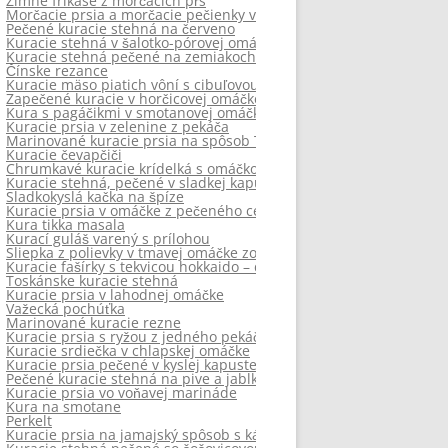
Zimné frikasé z morčacích pŕs
Morčacie prsia a morčacie pečienky v omáčke
Pečené kuracie stehná na červeno
Kuracie stehná v šalotko-pórovej omáčke
Kuracie stehná pečené na zemiakoch
Čínske rezance
Kuracie mäso piatich vôní s cibuľovou ryžou
Zapečené kuracie v horčicovej omáčke
Kura s pagáčikmi v smotanovej omáčke
Kuracie prsia v zelenine z pekáča
Marinované kuracie prsia na spôsob Tandoori
Kuracie čevapčiči
Chrumkavé kuracie krídelká s omáčkou
Kuracie stehná, pečené v sladkej kapuste
Sladkokyslá kačka na špíze
Kuracie prsia v omáčke z pečeného cesnaku
Kura tikka masala
Kurací guláš varený s prílohou
Sliepka z polievky v tmavej omáčke zo slivkového lekváru, sliviek a 
Kuracie fašírky s tekvicou hokkaido – diétne
Toskánske kuracie stehná
Kuracie prsia v lahodnej omáčke
Važecká pochúťka
Marinované kuracie rezne
Kuracie prsia s ryžou z jedného pekáčika
Kuracie srdiečka v chlapskej omáčke
Kuracie prsia pečené v kyslej kapuste – diétna verzia
Pečené kuracie stehná na pive a jablkách
Kuracie prsia vo voňavej marináde
Kura na smotane
Perkelt
Kuracie prsia na jamajský spôsob s kávovým akcentom