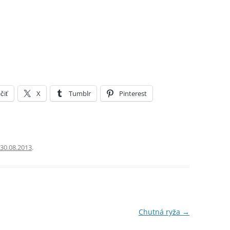
čiť
X
Tumblr
Pinterest
30.08.2013
.
Chutná ryža
→