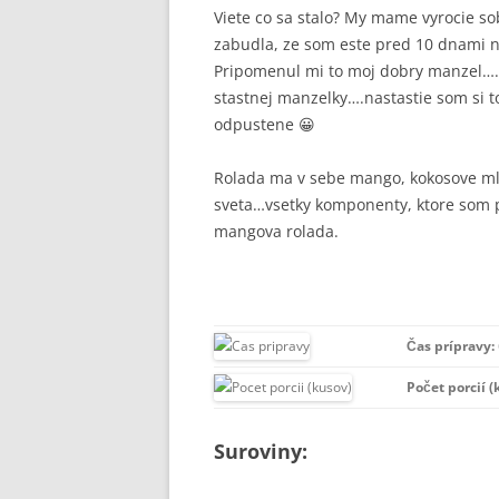
Viete co sa stalo? My mame vyrocie sobas
zabudla, ze som este pred 10 dnami n
Pripomenul mi to moj dobry manzel….a
stastnej manzelky….nastastie som si t
odpustene 😀
Rolada ma v sebe mango, kokosove ml
sveta…vsetky komponenty, ktore som 
mangova rolada.
Čas prípravy:
Počet porcií (
Suroviny: