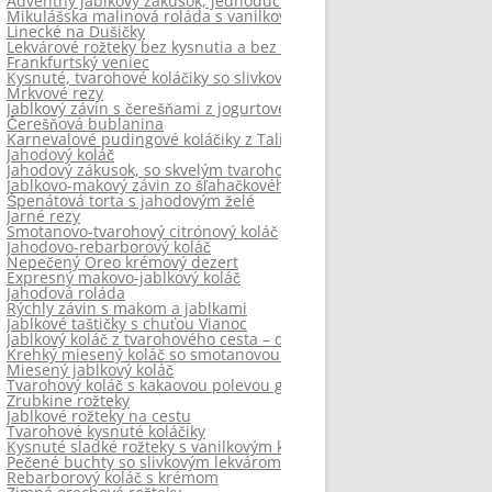
Adventný jablkový zákusok, jednoduchý
Mikulášska malinová roláda s vanilkovým krémom
Linecké na Dušičky
Lekvárové rožteky bez kysnutia a bez prášku do pečiva
Frankfurtský veniec
Kysnuté, tvarohové koláčiky so slivkovým lekvárom a mrveničkou
Mrkvové rezy
Jablkový závin s čerešňami z jogurtového cesta
Čerešňová bublanina
Karnevalové pudingové koláčiky z Talianska.
Jahodový koláč
Jahodový zákusok, so skvelým tvarohovým krémom
Jablkovo-makový závin zo šľahačkového cesta.
Špenátová torta s jahodovým želé
Jarné rezy
Smotanovo-tvarohový citrónový koláč
Jahodovo-rebarborový koláč
Nepečený Oreo krémový dezert
Expresný makovo-jablkový koláč
Jahodová roláda
Rýchly závin s makom a jablkami
Jablkové taštičky s chuťou Vianoc
Jablkový koláč z tvarohového cesta – dokonalý
Krehký miesený koláč so smotanovou plnkou.
Miesený jablkový koláč
Tvarohový koláč s kakaovou polevou ganache
Zrubkine rožteky
Jablkové rožteky na cestu
Tvarohové kysnuté koláčiky
Kysnuté sladké rožteky s vanilkovým krémom
Pečené buchty so slivkovým lekvárom
Rebarborový koláč s krémom