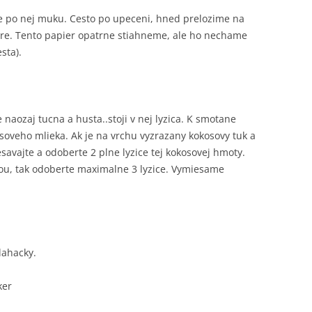
me po nej muku. Cesto po upeceni, hned prelozime na
ore. Tento papier opatrne stiahneme, ale ho nechame
sta).
naozaj tucna a husta..stoji v nej lyzica. K smotane
oveho mlieka. Ak je na vrchu vyzrazany kokosovy tuk a
savajte a odoberte 2 plne lyzice tej kokosovej hmoty.
dou, tak odoberte maximalne 3 lyzice. Vymiesame
lahacky.
ker