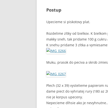
Postup
Upecieme si piskotovy plat.
Rozdelime zltky od bielkov. K bielko
makky sneh, tak pridame 100 g cukru
K snehu pridame 3 zltka a vymiesame
Muku, prasok do peciva a skrob zmie
Plech (32 x 39) vystelieme papierom 
dame piect do vyhriatej rury (180 az 
nie je korpus upeceny.
Nepecieme dlhsie ako je nevyhnutne…c