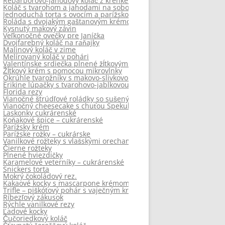
Rebarborovo-jahodový koláč z krehkého nesladkeho cesta
Koláč s tvarohom a jahodami na sobotu
Jednoduchá torta s ovocím a parížskou šľahačkou
Roláda s dvojakým gaštanovým krémom
Kysnutý makový závin
Veľkonočné ovečky pre Janíčka
Dvojfarebný koláč na raňajky
Malinový koláč v zime
Melírovaný koláč v pohári
Valentínske srdiečka plnené žĺtkovým krémom
Žĺtkový krém s pomocou mikrovlnky
Okrúhle tvarožníky s makovo-slivkovou chuťou
Erikine lúpačky s tvarohovo-jablkovou plnkou od Niginy
Florida rezy
Vianočné štrúdľové roládky so sušenými slivkami
Vianočný cheesecake s chuťou Spekulatius
Laskonky cukrárenské
Koňakové špice – cukrárenské
Parížsky krém
Parížske rožky – cukrárske
Vanilkové rožteky s vlašskými orechami od Tamaminky.
Čierne rožteky
Plnené hviezdičky
Karamelové veterníky – cukrárenské
Snickers torta
Mokrý čokoládový rez.
Kakaové kocky s mascarpone krémom
Trifle – piškótový pohár s vaječným krémom
Ríbezľový zákusok
Rýchle vanilkové rezy
Ľadové kocky
Čučoriedkový koláč