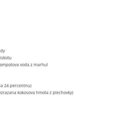
ady
piskotu
 kompotova voda z marhul
la 24 percentnu)
 vyzrazana kokosova hmota z plechovky)