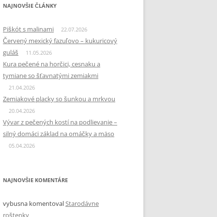
NAJNOVŠIE ČLÁNKY
Piškót s malinami
22.07.2026
Červený mexický fazuľovo – kukuricový
guláš
11.05.2026
Kura pečené na horčici, cesnaku a
tymiane so šťavnatými zemiakmi
21.04.2026
Zemiakové placky so šunkou a mrkvou
20.04.2026
Vývar z pečených kostí na podlievanie –
silný domáci základ na omáčky a mäso
05.04.2026
NAJNOVŠIE KOMENTÁRE
vybusna
komentoval
Starodávne
roštenky