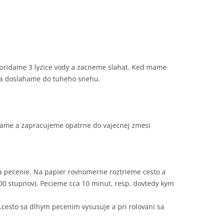
m pridame 3 lyzice vody a zacneme slahat. Ked mame
 a doslahame do tuheho snehu.
same a zapracujeme opatrne do vajecnej zmesi
na pecenie. Na papier rovnomerne roztrieme cesto a
200 stupnov). Pecieme cca 10 minut, resp. dovtedy kym
esto sa dlhym pecenim vysusuje a pri rolovani sa