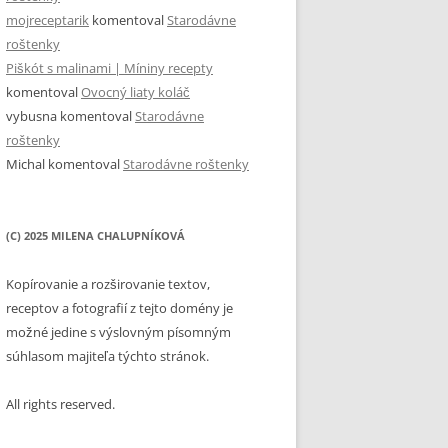
mojreceptarik
komentoval
Starodávne
roštenky
Piškót s malinami | Míniny recepty
komentoval
Ovocný liaty koláč
vybusna
komentoval
Starodávne
roštenky
Michal
komentoval
Starodávne roštenky
(C) 2025 MILENA CHALUPNÍKOVÁ
Kopírovanie a rozširovanie textov,
receptov a fotografií z tejto domény je
možné jedine s výslovným písomným
súhlasom majiteľa týchto stránok.
All rights reserved.