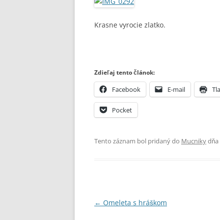
Krasne vyrocie zlatko.
Zdieľaj tento článok:
Facebook
E-mail
Tla
Pocket
Tento záznam bol pridaný do
Mucniky
dňa
Navigácia
←
Omeleta s hráškom
článkami