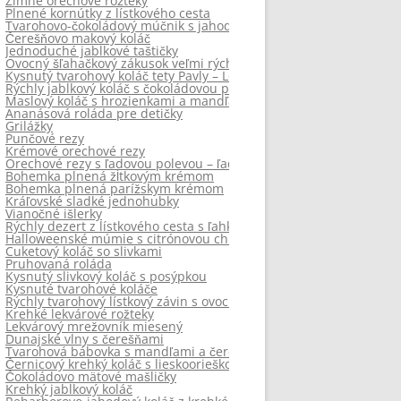
Zimné orechové rožteky
Plnené kornútky z lístkového cesta
Tvarohovo-čokoládový múčnik s jahodami
Čerešňovo makový koláč
Jednoduché jablkové taštičky
Ovocný šľahačkový zákusok veľmi rýchly
Kysnutý tvarohový koláč tety Pavly – Loucký koláč
Rýchly jablkový koláč s čokoládovou polevou ganache
Maslový koláč s hrozienkami a mandľami na raňajky.
Ananásová roláda pre detičky
Grilážky
Punčové rezy
Krémové orechové rezy
Orechové rezy s ľadovou polevou – ľadovky
Bohemka plnená žĺtkovým krémom
Bohemka plnená parížskym krémom
Kráľovské sladké jednohubky
Vianočné išlerky
Rýchly dezert z lístkového cesta s ľahkou chuťou Piña colády
Halloweenské múmie s citrónovou chuťou
Cuketový koláč so slivkami
Pruhovaná roláda
Kysnutý slivkový koláč s posýpkou
Kysnuté tvarohové koláče
Rýchly tvarohový lístkový závin s ovocím
Krehké lekvárové rožteky
Lekvárový mrežovník miesený
Dunajské vlny s čerešňami
Tvarohová bábovka s mandľami a čerešnami s citrónovou vôňou
Černicový krehký koláč s lieskoorieškovým posypom
Čokoládovo mätové mašličky
Krehký jablkový koláč