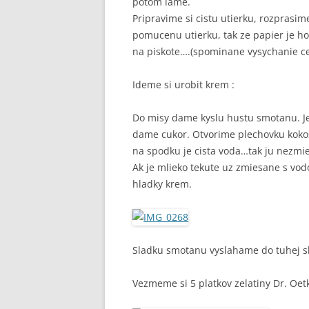
potom lame.
Pripravime si cistu utierku, rozprasi
pomucenu utierku, tak ze papier je h
na piskote….(spominane vysychanie ce
Ideme si urobit krem :
Do misy dame kyslu hustu smotanu. Je 
dame cukor. Otvorime plechovku kokos
na spodku je cista voda…tak ju nezmie
Ak je mlieko tekute uz zmiesane s vo
hladky krem.
Sladku smotanu vyslahame do tuhej s
Vezmeme si 5 platkov zelatiny Dr. Oet