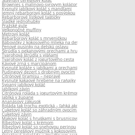
Šťavnatý čerešňový koláč
Brownies s malinovo-syrovym koláčom
Kysnutý jablkový koláč s mandľami
Jemný rebarborový koláč s posýpkou
Rebarborové lístkové taštičky
Sladké jednohubky
Pražské gule
Veľkonočné muffiny
Metrový koláč
Rebarborový koláč s mrveničkou
Bábovičky z kokosového mlieka na detskú oslavu
Penové pusinky na detskú oslavu
Štrúdľa s pekanovými orechami a hruškami
Tvarohová štrúdľa s višňami
Tvarohový koláč z jogurtového cesta
Kávové zrná s marcipánom
Kysnuté koláče s jablkami a orechami
Pudingový dezert s drobným ovocím
Citrónové tiramisu – nepravé
Kysnuté kakaové hrebene na raňajky
Sypaný jablkový koláč
Jablkový závin
Citrónová roláda s jogurtovým krémom
Jablká v župane
Ananásový zákusok
Roláda tak trochu exotická – ľahká ako vánok
Cuketový koláč so záhradným ovocím a krémom
Cuketový závin
Makový koláč s hruškami s brusnicovou chuťou
Ríbezľový koláč s krémom
Ríbezľový koláč so snehovou perinou
Letný čerešňový múčnik s kokosovým nádychom