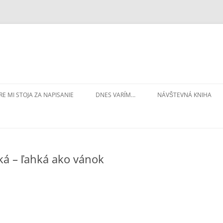
RE MI STOJA ZA NAPISANIE
DNES VARÍM…
NÁVŠTEVNÁ KNIHA
ká – ľahká ako vánok