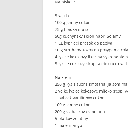
Na piskot :
3 vajcia
100 g jemny cukor
75 g hladka muka
50g kuchynsky skrob napr. Solamyl
1 CL kypriaci prasok do peciva
60 g struhany kokos na posypanie rol
4 lyzice kokosovy liker na vykropenie 
3 lyzice cukrovy sirup, alebo cukrova
Na krem :
250 g kysla tucna smotana (ja som ma
2 velke lyzice kokosove mlieko (resp.
1 balicek vanilinovy cukor
100 g jemny cukor
200 g slahackova smotana
5 platkov zelatiny
1 male mango