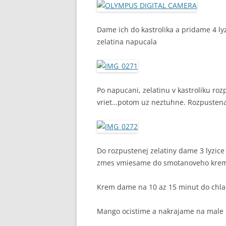
Dame ich do kastrolika a pridame 4 ly
zelatina napucala
Po napucani, zelatinu v kastroliku ro
vriet…potom uz neztuhne. Rozpustena
Do rozpustenej zelatiny dame 3 lyzic
zmes vmiesame do smotanoveho kremu
Krem dame na 10 az 15 minut do chlad
Mango ocistime a nakrajame na male 