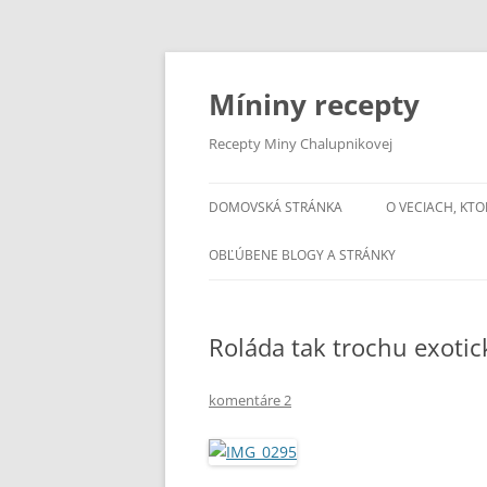
Preskočiť
na
obsah
Míniny recepty
Recepty Miny Chalupnikovej
DOMOVSKÁ STRÁNKA
O VECIACH, KTO
OBĽÚBENE BLOGY A STRÁNKY
Roláda tak trochu exotic
komentáre 2