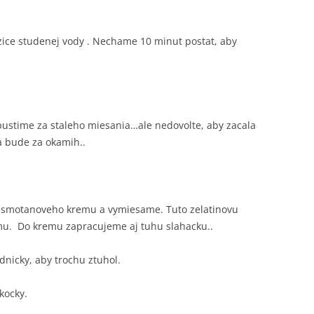
zice studenej vody . Nechame 10 minut postat, aby
zpustime za staleho miesania…ale nedovolte, aby zacala
 bude za okamih..
e smotanoveho kremu a vymiesame. Tuto zelatinovu
. Do kremu zapracujeme aj tuhu slahacku..
nicky, aby trochu ztuhol.
kocky.