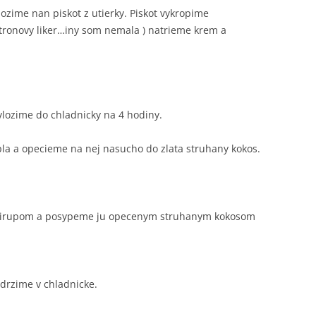
ozime nan piskot z utierky. Piskot vykropime
itronovy liker…iny som nemala ) natrieme krem a
lozime do chladnicky na 4 hodiny.
pla a opecieme na nej nasucho do zlata struhany kokos.
 sirupom a posypeme ju opecenym struhanym kokosom
drzime v chladnicke.