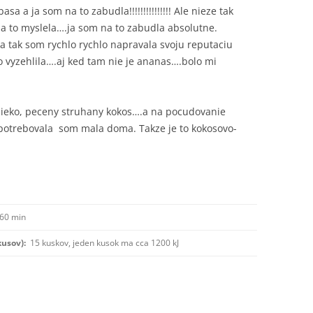
a a ja som na to zabudla!!!!!!!!!!!!!!! Ale nieze tak
a to myslela….ja som na to zabudla absolutne.
 tak som rychlo rychlo napravala svoju reputaciu
o vyzehlila….aj ked tam nie je ananas….bolo mi
ieko, peceny struhany kokos….a na pocudovanie
potrebovala som mala doma. Takze je to kokosovo-
60 min
kusov):
15 kuskov, jeden kusok ma cca 1200 kJ