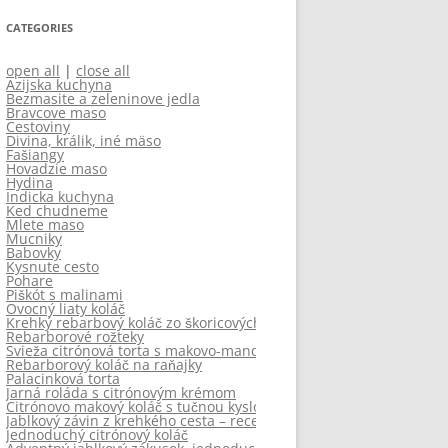
CATEGORIES
open all
|
close all
Azijska kuchyna
Bezmasite a zeleninove jedla
Bravcove maso
Cestoviny
Divina, králik, iné mäso
Fašiangy
Hovadzie maso
Hydina
Indicka kuchyna
Ked chudneme
Mlete maso
Mucniky
Babovky
Kysnute cesto
Pohare
Piškót s malinami
Ovocný liaty koláč
Krehký rebarbový koláč zo škoricových slimáčikov
Rebarborové rožteky
Svieža citrónová torta s makovo-mandľovým korpusom
Rebarborový koláč na raňajky
Palacinková torta
Jarná roláda s citrónovým krémom
Citrónovo makový koláč s tučnou kyslou smotanou – créme fraich
Jablkový závin z krehkého cesta – recept z Južného Tirolska
Jednoduchý citrónový koláč