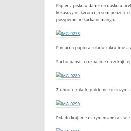
Papier z piskotu dame na dosku a prel
kokosovym likerom ( ja som pouzila c
posypeme ho kockami manga.
Pomocou papiera roladu zakrutime a v
Suchu panvicu rozpalime na zdroji te
Ztuhnutu roladu potrieme cukrovym
Roladu krajame ostrym nozom a stale 