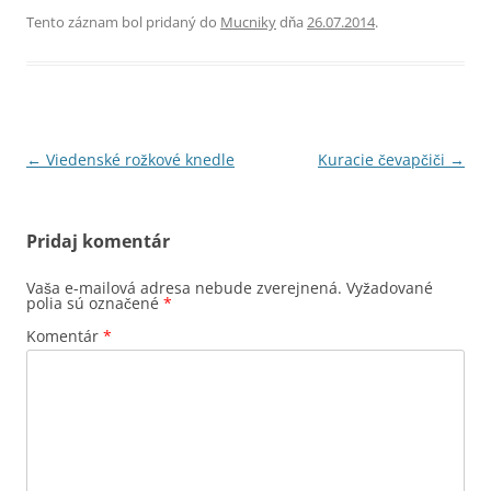
Tento záznam bol pridaný do
Mucniky
dňa
26.07.2014
.
Navigácia
←
Viedenské rožkové knedle
Kuracie čevapčiči
→
článkami
Pridaj komentár
Vaša e-mailová adresa nebude zverejnená.
Vyžadované
polia sú označené
*
Komentár
*