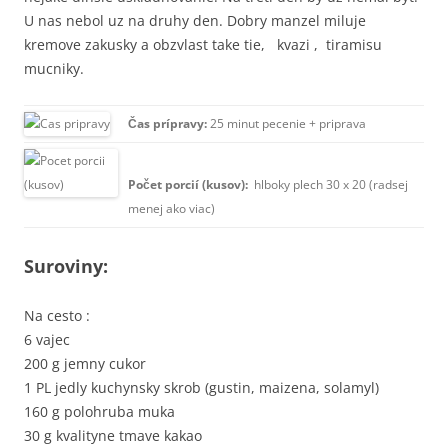
U nas nebol uz na druhy den. Dobry manzel miluje
kremove zakusky a obzvlast take tie, kvazi , tiramisu
mucniky.
Čas prípravy:
25 minut pecenie + priprava
Počet porcií (kusov):
hlboky plech 30 x 20 (radsej
menej ako viac)
Suroviny:
Na cesto :
6 vajec
200 g jemny cukor
1 PL jedly kuchynsky skrob (gustin, maizena, solamyl)
160 g polohruba muka
30 g kvalityne tmave kakao