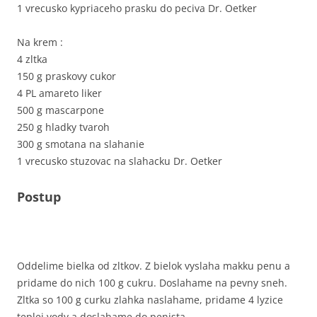
1 vrecusko kypriaceho prasku do peciva Dr. Oetker
Na krem :
4 zltka
150 g praskovy cukor
4 PL amareto liker
500 g mascarpone
250 g hladky tvaroh
300 g smotana na slahanie
1 vrecusko stuzovac na slahacku Dr. Oetker
Postup
Oddelime bielka od zltkov. Z bielok vyslaha makku penu a
pridame do nich 100 g cukru. Doslahame na pevny sneh.
Zltka so 100 g curku zlahka naslahame, pridame 4 lyzice
teplej vody a doslahame do penista.