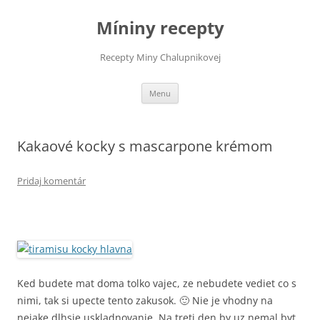
Preskočiť
na
Míniny recepty
obsah
Recepty Miny Chalupnikovej
Menu
Kakaové kocky s mascarpone krémom
Pridaj komentár
Ked budete mat doma tolko vajec, ze nebudete vediet co s
nimi, tak si upecte tento zakusok. 🙂 Nie je vhodny na
nejake dlhsie uskladnovanie. Na treti den by uz nemal byt.