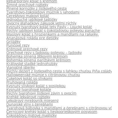
Rebarborový koláč s krémom
Zimné orechové rožteky
Plnené kornútky z lístkového cesta
Tvarohovo-čokoládový múčnik s jahodami
Čerešňovo makový koláč
Jednoduché jablkové taštičky
Ovocný šľahačkový zákusok veľmi rýchly
Kysnutý tvarohový koláč tety Pavly – Loucký koláč
Rýchly jablkový koláč s čokoládovou polevou ganache
Maslový koláč s hrozienkami a mandľami na raňajky.
Ananásová roláda pre detičky
Grilážky
Punčové rezy
Krémové orechové rezy
Orechové rezy s ľadovou polevou – ľadovky
Bohemka plnená žĺtkovým krémom
Bohemka plnená parížskym krémom
Kráľovské sladké jednohubky
Vianočné išlerky
Rýchly dezert z lístkového cesta s ľahkou chuťou Piña colády
Halloweenské múmie s citrónovou chuťou
Cuketový koláč so slivkami
Pruhovaná roláda
Kysnutý slivkový koláč s posýpkou
Kysnuté tvarohové koláče
Rýchly tvarohový lístkový závin s ovocím
Krehké lekvárové rožteky
Lekvárový mrežovník miesený
Dunajské vlny s čerešňami
Tvarohová bábovka s mandľami a čerešnami s citrónovou vôňo
Černicový krehký koláč s lieskoorieškovým posypom
Čokoládovo mätové mašličky