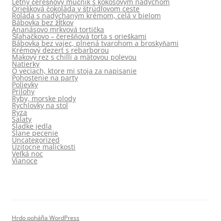
Letný čerešňový múčnik s kokosovým nádychom
Oriešková čokoláda v štrúdľovom ceste
Roláda s nadýchaným krémom, celá v bielom
Bábovka bez žĺtkov
Ananásovo mrkvová tortička
Šľahačkovo – čerešňová torta s orieškami
Bábovka bez vajec, plnená tvarohom a broskyňami
Krémový dezert s rebarborou
Makový rez s chilli a mätovou polevou
Natierky
O veciach, ktore mi stoja za napisanie
Pohostenie na party
Polievky
Prilohy
Ryby, morske plody
Rychlovky na stol
Ryza
Salaty
Sladke jedla
Slane pecenie
Uncategorized
Uzitocne malickosti
Veľká noc
Vianoce
Hrdo poháňa WordPress