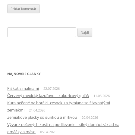
Hľadať:
NAJNOVŠIE ČLÁNKY
Piškót s malinami
22.07.2026
Červený mexický fazuľovo – kukuricový guláš
11.05.2026
Kura pečené na horčici, cesnaku a tymiane so šťavnatými
zemiakmi
21.04.2026
Zemiakové placky so šunkou a mrkvou
20.04.2026
Vývar z pečených kostí na podlievanie – silný domáci základ na
omáčky a mäso
05.04.2026