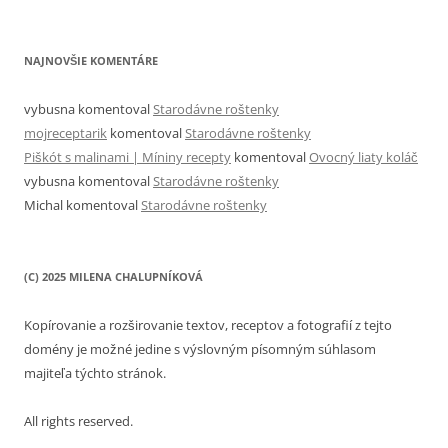
NAJNOVŠIE KOMENTÁRE
vybusna
komentoval
Starodávne roštenky
mojreceptarik
komentoval
Starodávne roštenky
Piškót s malinami | Míniny recepty
komentoval
Ovocný liaty koláč
vybusna
komentoval
Starodávne roštenky
Michal
komentoval
Starodávne roštenky
(C) 2025 MILENA CHALUPNÍKOVÁ
Kopírovanie a rozširovanie textov, receptov a fotografií z tejto
domény je možné jedine s výslovným písomným súhlasom
majiteľa týchto stránok.
All rights reserved.