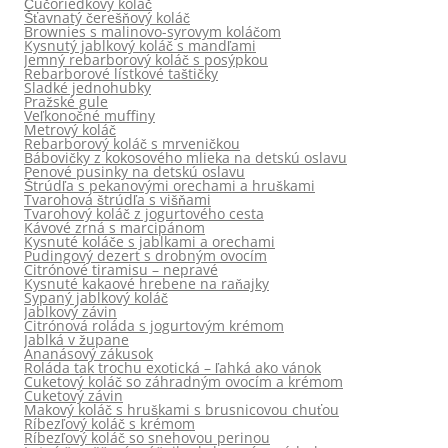
Čučoriedkový koláč
Šťavnatý čerešňový koláč
Brownies s malinovo-syrovym koláčom
Kysnutý jablkový koláč s mandľami
Jemný rebarborový koláč s posýpkou
Rebarborové lístkové taštičky
Sladké jednohubky
Pražské gule
Veľkonočné muffiny
Metrový koláč
Rebarborový koláč s mrveničkou
Bábovičky z kokosového mlieka na detskú oslavu
Penové pusinky na detskú oslavu
Štrúdľa s pekanovými orechami a hruškami
Tvarohová štrúdľa s višňami
Tvarohový koláč z jogurtového cesta
Kávové zrná s marcipánom
Kysnuté koláče s jablkami a orechami
Pudingový dezert s drobným ovocím
Citrónové tiramisu – nepravé
Kysnuté kakaové hrebene na raňajky
Sypaný jablkový koláč
Jablkový závin
Citrónová roláda s jogurtovým krémom
Jablká v župane
Ananásový zákusok
Roláda tak trochu exotická – ľahká ako vánok
Cuketový koláč so záhradným ovocím a krémom
Cuketový závin
Makový koláč s hruškami s brusnicovou chuťou
Ríbezľový koláč s krémom
Ríbezľový koláč so snehovou perinou