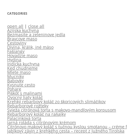
CATEGORIES
open all
|
close all
Azijska kuchyna
Bezmasite a zeleninove jedla
Bravcove maso
Cestoviny
Divina, králik, iné mäso
Fašiangy
Hovadzie maso
Hydina
Indicka kuchyna
Ked chudneme
Mlete maso
Mucniky
Babovky
Kysnute cesto
Pohare
Piškót s malinami
Ovocný liaty koláč
Krehký rebarbový koláč zo škoricových slimáčikov
Rebarborové rožteky
Svieža citrónová torta s makovo-mandľovým korpusom
Rebarborový koláč na raňajky
Palacinková torta
Jarná roláda s citrónovým krémom
Citrónovo makový koláč s tučnou kyslou smotanou – créme frai
Jablkový závin z krehkého cesta – recept z Južného Tirolska