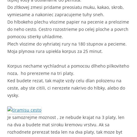
Do zltkovej zmesi pridame preosiatu muku, kakao, skrob,
vymiesame a nakoniec zapracujeme tuhy sneh.
Do hlbokeho plechu vlozime papier na pecenie a prelozime
do neho cesto. Cestro rozostrieme po celej ploche a povrch
pomocou stierky uhladime.
Plech vlozime do vyhriatej rury na 180 stupnov a pecieme.
Moja plynova rura upiekla korpus za 25 minut.
Korpus nechame vychladnut a pomocou dlheho pilkoviteho
noza, ho prerezeme na tri platy.
Ked budete rezat, tak majte vzdy celu dlan polozenu na
ceste, aby ste citili, ci nerezete nakrivo do hlbky, alebo do
vysky.
Je samozrejme moznost , ze nebude krajat na 3 platy, len
na dva a budete mat siroku kremovu vrstvu. Ak sa
rozhodnete prerezat teda len na dva platy, tak moze byt