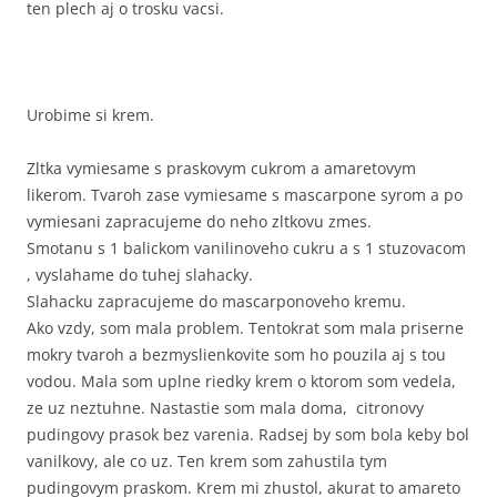
ten plech aj o trosku vacsi.
Urobime si krem.
Zltka vymiesame s praskovym cukrom a amaretovym
likerom. Tvaroh zase vymiesame s mascarpone syrom a po
vymiesani zapracujeme do neho zltkovu zmes.
Smotanu s 1 balickom vanilinoveho cukru a s 1 stuzovacom
, vyslahame do tuhej slahacky.
Slahacku zapracujeme do mascarponoveho kremu.
Ako vzdy, som mala problem. Tentokrat som mala priserne
mokry tvaroh a bezmyslienkovite som ho pouzila aj s tou
vodou. Mala som uplne riedky krem o ktorom som vedela,
ze uz neztuhne. Nastastie som mala doma, citronovy
pudingovy prasok bez varenia. Radsej by som bola keby bol
vanilkovy, ale co uz. Ten krem som zahustila tym
pudingovym praskom. Krem mi zhustol, akurat to amareto