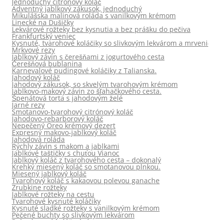
Jednoduchý citrónový koláč
Adventný jablkový zákusok, jednoduchý
Mikulášska malinová roláda s vanilkovým krémom
Linecké na Dušičky
Lekvárové rožteky bez kysnutia a bez prášku do pečiva
Frankfurtský veniec
Kysnuté, tvarohové koláčiky so slivkovým lekvárom a mrveničko
Mrkvové rezy
Jablkový závin s čerešňami z jogurtového cesta
Čerešňová bublanina
Karnevalové pudingové koláčiky z Talianska.
Jahodový koláč
Jahodový zákusok, so skvelým tvarohovým krémom
Jablkovo-makový závin zo šľahačkového cesta.
Špenátová torta s jahodovým želé
Jarné rezy
Smotanovo-tvarohový citrónový koláč
Jahodovo-rebarborový koláč
Nepečený Oreo krémový dezert
Expresný makovo-jablkový koláč
Jahodová roláda
Rýchly závin s makom a jablkami
Jablkové taštičky s chuťou Vianoc
Jablkový koláč z tvarohového cesta – dokonalý
Krehký miesený koláč so smotanovou plnkou.
Miesený jablkový koláč
Tvarohový koláč s kakaovou polevou ganache
Zrubkine rožteky
Jablkové rožteky na cestu
Tvarohové kysnuté koláčiky
Kysnuté sladké rožteky s vanilkovým krémom
Pečené buchty so slivkovým lekvárom