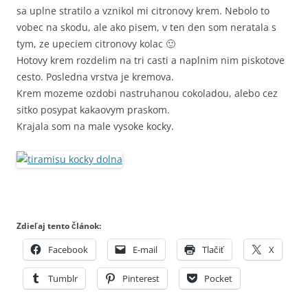
sa uplne stratilo a vznikol mi citronovy krem. Nebolo to
vobec na skodu, ale ako pisem, v ten den som neratala s
tym, ze upeciem citronovy kolac 🙂
Hotovy krem rozdelim na tri casti a naplnim nim piskotove
cesto. Posledna vrstva je kremova.
Krem mozeme ozdobi nastruhanou cokoladou, alebo cez
sitko posypat kakaovym praskom.
Krajala som na male vysoke kocky.
Zdieľaj tento článok:
Facebook
E-mail
Tlačiť
X
Tumblr
Pinterest
Pocket