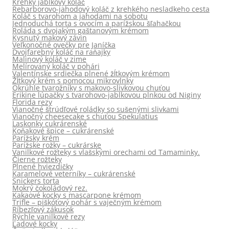
Krehký jablkový koláč
Rebarborovo-jahodový koláč z krehkého nesladkeho cesta
Koláč s tvarohom a jahodami na sobotu
Jednoduchá torta s ovocím a parížskou šľahačkou
Roláda s dvojakým gaštanovým krémom
Kysnutý makový závin
Veľkonočné ovečky pre Janíčka
Dvojfarebný koláč na raňajky
Malinový koláč v zime
Melírovaný koláč v pohári
Valentínske srdiečka plnené žĺtkovým krémom
Žĺtkový krém s pomocou mikrovlnky
Okrúhle tvarožníky s makovo-slivkovou chuťou
Erikine lúpačky s tvarohovo-jablkovou plnkou od Niginy
Florida rezy
Vianočné štrúdľové roládky so sušenými slivkami
Vianočný cheesecake s chuťou Spekulatius
Laskonky cukrárenské
Koňakové špice – cukrárenské
Parížsky krém
Parížske rožky – cukrárske
Vanilkové rožteky s vlašskými orechami od Tamaminky.
Čierne rožteky
Plnené hviezdičky
Karamelové veterníky – cukrárenské
Snickers torta
Mokrý čokoládový rez.
Kakaové kocky s mascarpone krémom
Trifle – piškótový pohár s vaječným krémom
Ríbezľový zákusok
Rýchle vanilkové rezy
Ľadové kocky